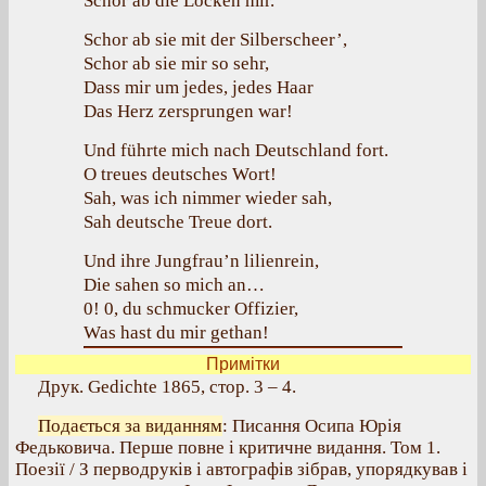
Schor ab die Locken mir.
Schor ab sie mit der Silberscheer’,
Schor ab sie mir so sehr,
Dass mir um jedes, jedes Haar
Das Herz zersprungen war!
Und führte mich nach Deutschland fort.
O treues deutsches Wort!
Sah, was ich nimmer wieder sah,
Sah deutsche Treue dort.
Und ihre Jungfrau’n lilienrein,
Die sahen so mich an…
0! 0, du schmucker Offizier,
Was hast du mir gethan!
Примітки
Друк. Gedichte 1865, стор. 3 – 4.
Подається за виданням
: Писання Осипа Юрія
Федьковича. Перше повне і критичне видання. Том 1.
Поезії / З перводруків і автографів зібрав, упорядкував і