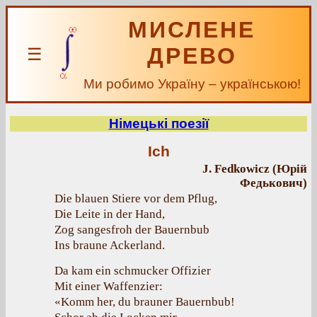
МИСЛЕНЕ
ДРЕВО
☰
Ми робимо Україну – українською!
Німецькі поезії
Iсh
J. Fedkowicz (Юрій
Федькович)
Die blauen Stiere vor dem Pflug,
Die Leite in der Hand,
Zog sangesfroh der Bauernbub
Ins braune Ackerland.
Da kam ein schmucker Offizier
Mit einer Waffenzier:
«Komm her, du brauner Bauernbub!