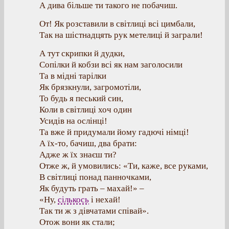
А дива більше ти такого не побачиш.
От! Як розставили в світлиці всі цимбали,
Так на шістнадцять рук метелиці й заграли!
А тут скрипки й дудки,
Сопілки й кобзи всі як нам заголосили
Та в мідні тарілки
Як брязкнули, загромотіли,
То будь я песький син,
Коли в світлиці хоч один
Усидів на ослінці!
Та вже й придумали йому гадючі німці!
А їх-то, бачиш, два брати:
Адже ж їх знаєш ти?
Отже ж, й умовились: «Ти, каже, все руками,
В світлиці понад панночками,
Як будуть грать – махай!» –
«Ну,
сількось
і нехай!
Так ти ж з дівчатами співай».
Отож вони як стали;