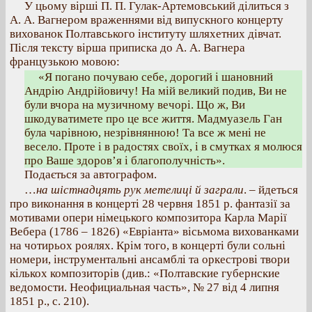
У цьому вірші П. П. Гулак-Артемовський ділиться з
А. А. Вагнером враженнями від випускного концерту
вихованок Полтавського інституту шляхетних дівчат.
Після тексту вірша приписка до А. А. Вагнера
французькою мовою:
«Я погано почуваю себе, дорогий і шановний
Андрію Андрійовичу! На мій великий подив, Ви не
були вчора на музичному вечорі. Що ж, Ви
шкодуватимете про це все життя. Мадмуазель Ган
була чарівною, незрівнянною! Та все ж мені не
весело. Проте і в радостях своїх, і в смутках я молюся
про Ваше здоров’я і благополучність».
Подається за автографом.
…
на шістнадцять рук метелиці й заграли
. – йдеться
про виконання в концерті 28 червня 1851 р. фантазії за
мотивами опери німецького композитора Карла Марії
Вебера (1786 – 1826) «Евріанта» вісьмома вихованками
на чотирьох роялях. Крім того, в концерті були сольні
номери, інструментальні ансамблі та оркестрові твори
кількох композиторів (див.: «Полтавские губернские
ведомости. Неофициальная часть», № 27 від 4 липня
1851 р., с. 210).