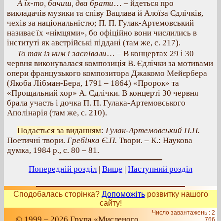
А їх-то, бачиш, два брати
… – йдеться про
викладачів музики та співу Вацлава й Алоїза Єдлічків,
чехів за національністю; П. П. Гулак-Артемовський
називає їх «німцями», бо офіційно вони числились в
інституті як австрійські піддані (там же, с. 217).
То так із ним і заспівали
… – В концертах 29 і 30
червня виконувалася композиція В. Єдлічки за мотивами
опери французького композитора Джакомо Мейєрбера
(Якоба Лібман-Бера, 1791 – 1864) «Пророк» та
«Прощальний хор» А. Єдлічки. В концерті 30 червня
брала участь і дочка П. П. Гулака-Артемовського
Аполінарія (там же, с. 210).
Подається за виданням
:
Гулак-Артемовський П.П.
Поетичні твори.
Гребінка Є.П.
Твори. – К.: Наукова
думка, 1984 р., с. 80 – 81.
Попередній розділ
|
Вище
|
Наступний розділ
Сподобалась сторінка?
Допоможіть
розвитку нашого
сайту!
Число завантажень : 2
© 1999 – 2026 Група «Мисленого
766