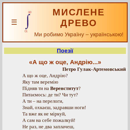
МИСЛЕНЕ
ДРЕВО
☰
Ми робимо Україну – українською!
Поезії
«А що ж оце, Андрію...»
Петро Гулак-Артемовський
А що ж оце, Андрію?
Яку там веремію
Підняв ти на
Веренститут
?
Питаємось: де ти? Чи тут?
А ти – на перелоги,
Знай, охкаєш, задравши ноги!
Та вже як не міркуй,
А сам на себе пожалкуй!
Не раз, не два заплачеш,