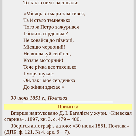
То так із ним і заспівали:
«Місяць в хмари закотився,
Та й стало темненько.
Чого ж Петро зажурився
І болить серденько?
Не ховайся до півночі,
Місяцю червоний!
Не виплакуй свої очі,
Козаче моторний!
Тече річка все тихенько
І моря шукає:
Ой, так і моє серденько
До жінки здихає!»
30 июня 1851 г., Полтава
Примітки
Вперше надруковано Д. І. Багалієм у журн. «Киевская
старина», 1897, кн. 3, с. 479 – 480.
Зберігся автограф з датою: «30 июня 1851. Полтава»
(ДПБ, ф. 121, № 4, арк. 6 – 7).