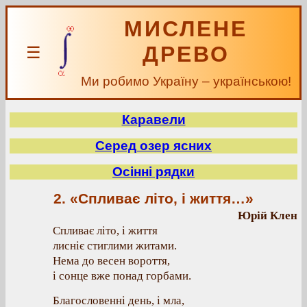
МИСЛЕНЕ
ДРЕВО
☰
Ми робимо Україну – українською!
Каравели
Серед озер ясних
Осінні рядки
2. «Спливає літо, і життя…»
Юрій Клен
Спливає літо, і життя
лисніє стиглими житами.
Нема до весен вороття,
і сонце вже понад горбами.
Благословенні день, і мла,