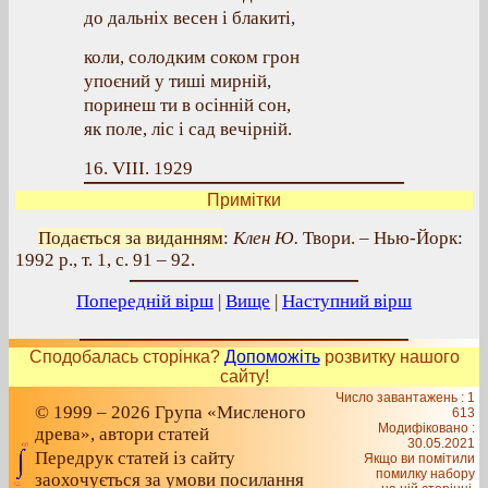
до дальніх весен і блакиті,
коли, солодким соком грон
упоєний у тиші мирній,
поринеш ти в осінній сон,
як поле, ліс і сад вечірній.
16. VIII. 1929
Примітки
Подається за виданням
:
Клен Ю.
Твори. – Нью-Йорк:
1992 р., т. 1, с. 91 – 92.
Попередній вірш
|
Вище
|
Наступний вірш
Сподобалась сторінка?
Допоможіть
розвитку нашого
сайту!
Число завантажень : 1
© 1999 – 2026 Група «Мисленого
613
Модифіковано :
древа», автори статей
30.05.2021
Передрук статей із сайту
Якщо ви помітили
помилку набору
заохочується за умови посилання