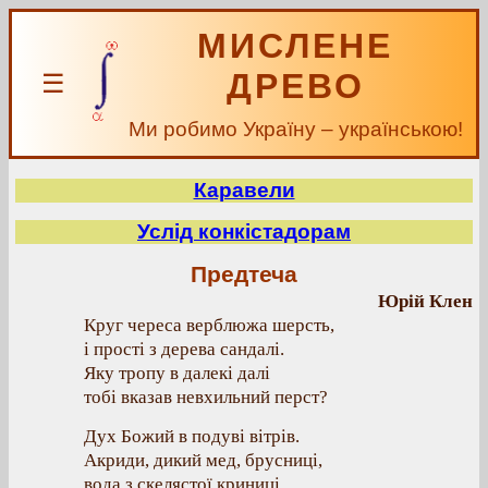
МИСЛЕНЕ
ДРЕВО
☰
Ми робимо Україну – українською!
Каравели
Услід конкістадорам
Предтеча
Юрій Клен
Круг череса верблюжа шерсть,
і прості з дерева сандалі.
Яку тропу в далекі далі
тобі вказав невхильний перст?
Дух Божий в подуві вітрів.
Акриди, дикий мед, брусниці,
вода з скелястої криниці