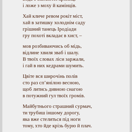
і ложе з моху й камінців.
Хай кличе ревом рокіт міст,
хай в затишку холоднім саду
грішний танець Іродіади
гру похоті вкладає в хист, –
мов розбиваючись об мідь,
відлине хвиля зваб і шалу.
В твоїх словах ліси заржали,
і гай в них кедрами шумить.
Цвіте вся широчінь полів
сто раз сп’янілою весною,
щоб литись дивною снагою
в потужний гул твоїх громів.
Майбутнього страшний сурмач,
ти трубиш іншому дорогу,
яка вже стелиться під ноги
тому, хто йде крізь бурю й плач.