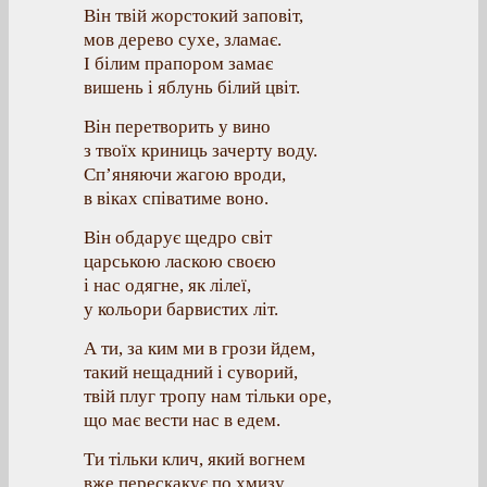
Він твій жорстокий заповіт,
мов дерево сухе, зламає.
І білим прапором замає
вишень і яблунь білий цвіт.
Він перетворить у вино
з твоїх криниць зачерту воду.
Сп’яняючи жагою вроди,
в віках співатиме воно.
Він обдарує щедро світ
царською ласкою своєю
і нас одягне, як лілеї,
у кольори барвистих літ.
А ти, за ким ми в грози йдем,
такий нещадний і суворий,
твій плуг тропу нам тільки оре,
що має вести нас в едем.
Ти тільки клич, який вогнем
вже перескакує по хмизу,