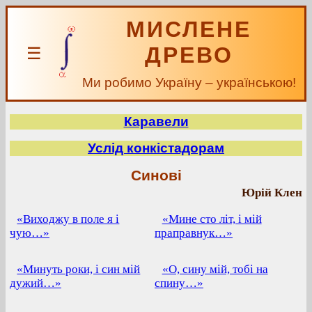
МИСЛЕНЕ
ДРЕВО
☰
Ми робимо Україну – українською!
Каравели
Услід конкістадорам
Синові
Юрій Клен
«Виходжу в поле я і
«Мине сто літ, і мій
чую…»
праправнук…»
«Минуть роки, і син мій
«О, сину мій, тобі на
дужий…»
спину…»