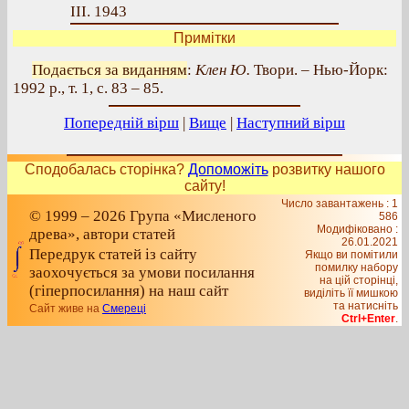
III. 1943
Примітки
Подається за виданням
:
Клен Ю.
Твори. – Нью-Йорк:
1992 р., т. 1, с. 83 – 85.
Попередній вірш
|
Вище
|
Наступний вірш
Сподобалась сторінка?
Допоможіть
розвитку нашого
сайту!
Число завантажень : 1
© 1999 – 2026 Група «Мисленого
586
Модифіковано :
древа», автори статей
26.01.2021
Передрук статей із сайту
Якщо ви помітили
помилку набору
заохочується за умови посилання
на цiй сторiнцi,
(гіперпосилання) на наш сайт
видiлiть її мишкою
та натисніть
Сайт живе на
Смереці
Ctrl+Enter
.