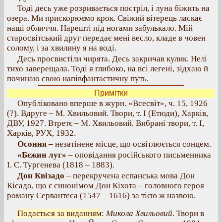
Тоді десь уже розривається постріл, і луна біжить на
озера. Ми прискорюємо крок. Свіжий вітерець ласкає
наші обличчя. Нарешті під ногами забулькало. Мій
старосвітський друг передає мені весло, кладе в човен
солому, і за хвилину я на воді.
Десь просвистіли чирята. Десь закричав кулик. Нелі
тихо заверещала. Тоді я глибоко, на всі легені, зідхаю й
починаю свою напівфантастичну путь.
Примітки
Опубліковано вперше в журн. «Всесвіт», ч. 15, 1926
(?). Вдруге – М. Хвильовий. Твори, т. І (Етюди), Харків,
ДВУ, 1927. Втретє – М. Хвильовий. Вибрані твори, т. І,
Харків, РУХ, 1932.
Осоння –
незатінене місце, що освітлюється сонцем.
«Бєжин луг»
– оповідання російського письменника
І. С. Тургенева (1818 – 1883).
Дон Квізадо
– перекручена еспанська мова Дон
Кісадо, що є синонімом Дон Кіхота – головного героя
роману Сервантеса (1547 – 1616) за тією ж назвою.
Подається за виданням
:
Микола Хвильовий.
Твори в