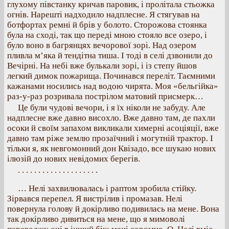
глухому півстанку кричав паровик, і пролітала стьожка
огнів. Нарешті надходило надплесне. Я стягував на
ботфортах ремні й брів у болото. Сторожова стоянка
була на сході, так що переді мною стояло все озеро, і
було воно в багрянцях вечорової зорі. Над озером
пливла м’яка й тендітна тиша. І тоді в селі дзвонили до
Вечірні. На небі вже булькали зорі, і із степу йшов
легкий димок пожарища. Починався переліт. Таємними
кажанами носились над водою чирята. Моя «бельгійка»
раз-у-раз розривала пострілом матовий присмерк…
Це були чудові вечори, і я їх ніколи не забуду. Але
надплесне вже давно висохло. Вже давно там, де пахли
осоки й своїм запахом викликали химерні асоціяції, вже
давно там ріже землю прозаїчний і могутній трактор. І
тільки я, як невгомонний дон Квізадо, все шукаю нових
ілюзій до нових невідомих берегів.
. . . . . . . . . . . . . . . . . . . .
… Нелі захвилювалась і раптом зробила стійку.
Зірвався перепел. Я вистрілив і промазав. Нелі
повернула голову й докірливо подивилась на мене. Вона
так докірливо дивиться на мене, що я мимоволі