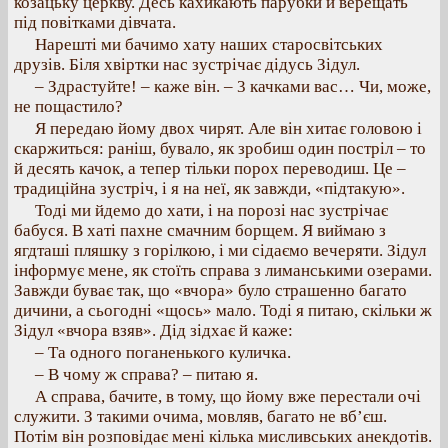
козацьку церкву. Десь кахикають парубки й верещать
під повітками дівчата.
Нарешті ми бачимо хату наших старосвітських
друзів. Біля хвіртки нас зустрічає дідусь Зідул.
– Здрастуйте! – каже він. – 3 качками вас… Чи, може,
не пощастило?
Я передаю йому двох чирят. Але він хитає головою і
скаржиться: раніш, бувало, як зробиш один постріл – то
й десять качок, а тепер тільки порох переводиш. Це –
традиційна зустріч, і я на неї, як завжди, «підтакую».
Тоді ми йдемо до хати, і на порозі нас зустрічає
бабуся. В хаті пахне смачним борщем. Я виймаю з
ягдташі пляшку з горілкою, і ми сідаємо вечеряти. Зідул
інформує мене, як стоїть справа з лиманськими озерами.
Завжди буває так, що «вчора» було страшенно багато
дичини, а сьогодні «щось» мало. Тоді я питаю, скільки ж
Зідул «вчора взяв». Дід зідхає й каже:
– Та одного поганенького куличка.
– В чому ж справа? – питаю я.
А справа, бачите, в тому, що йому вже перестали очі
служити. З такими очима, мовляв, багато не вб’єш.
Потім він розповідає мені кілька мисливських анекдотів.