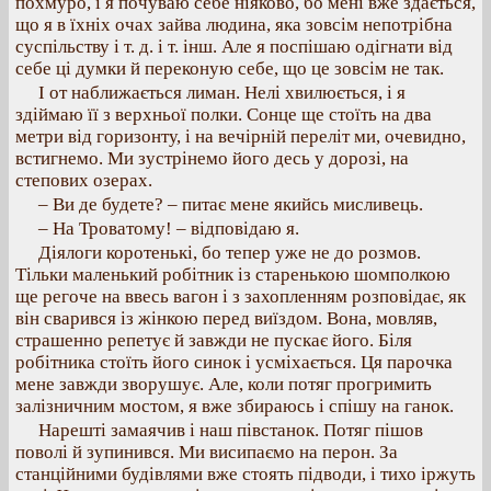
похмуро, і я почуваю себе ніяково, бо мені вже здається,
що я в їхніх очах зайва людина, яка зовсім непотрібна
суспільству і т. д. і т. інш. Але я поспішаю одігнати від
себе ці думки й переконую себе, що це зовсім не так.
І от наближається лиман. Нелі хвилюється, і я
здіймаю її з верхньої полки. Сонце ще стоїть на два
метри від горизонту, і на вечірній переліт ми, очевидно,
встигнемо. Ми зустрінемо його десь у дорозі, на
степових озерах.
– Ви де будете? – питає мене якийсь мисливець.
– На Троватому! – відповідаю я.
Діялоги коротенькі, бо тепер уже не до розмов.
Тільки маленький робітник із старенькою шомполкою
ще регоче на ввесь вагон і з захопленням розповідає, як
він сварився із жінкою перед виїздом. Вона, мовляв,
страшенно репетує й завжди не пускає його. Біля
робітника стоїть його синок і усміхається. Ця парочка
мене завжди зворушує. Але, коли потяг прогримить
залізничним мостом, я вже збираюсь і спішу на ганок.
Нарешті замаячив і наш півстанок. Потяг пішов
поволі й зупинився. Ми висипаємо на перон. За
станційними будівлями вже стоять підводи, і тихо іржуть