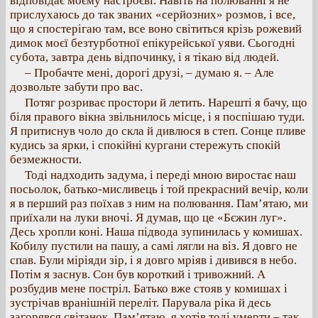
відповідає моєму настроєві. Навіть на полюванні я не
прислухаюсь до так званих «серйозних» розмов, і все,
що я спостерігаю там, все воно світиться крізь рожевий
димок моєї безтурботної епікурейської уяви. Сьогодні
субота, завтра день відпочинку, і я тікаю від людей.
– Пробачте мені, дорогі друзі, – думаю я. – Але
дозвольте забути про вас.
Потяг розриває простори й летить. Нарешті я бачу, що
біля правого вікна звільнилось місце, і я поспішаю туди.
Я притиснув чоло до скла й дивлюся в степ. Сонце пливе
кудись за ярки, і спокійні кургани стережуть спокій
безмежности.
Тоді надходить задума, і переді мною виростає наш
посьолок, батько-мисливець і той прекрасний вечір, коли
я в перший раз поїхав з ним на полювання. Пам’ятаю, ми
приїхали на луки вночі. Я думав, що це «Бєжин луг».
Десь хропли коні. Наша підвода зупинилась у комишах.
Кобилу пустили на пашу, а самі лягли на віз. Я довго не
спав. Були міріяди зір, і я довго мріяв і дивився в небо.
Потім я заснув. Сон був короткий і тривожний. А
розбудив мене постріл. Батько вже стояв у комишах і
зустрічав вранішній переліт. Парувала ріка й десь
загорявся світанок. Пам’ятаю, я хотів тоді умерти – так