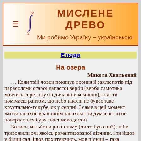
МИСЛЕНЕ
ДРЕВО
☰
Ми робимо Україну – українською!
Етюди
На озера
Микола Хвильовий
… Коли твій човен покинув осоння й захлюпотів під
парасолями старої лапастої верби (верба самотньо
маячить серед глухої дичавини комишів), тоді ти
помічаєш раптом, що небо ніколи не буває таке
хрустально-голубе, як у серпні. І саме в цей момент
життя запахне вранішнім запахом і ти думаєш: чи не
повертається буря твоєї молодости?
Колись, мільйони років тому (чи то був сон?), тебе
тривожили очі якоїсь романтизованої дівчини, і ти йшов
у білий сад, ішов похитуючись, мов п’яний – така