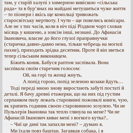
там, у старій халупі з химерною вивіскою «сільська
рада» та в бур’янах на майдані метушиться чуже життя
– то піонери і якісь ще комольці тривожать
старосвітську мертвоту. І чути – ще повелись комісари.
Але не з тих часів, коли в ніч піді Різдвом чорт сховав
місяць у кишеню, а зовсім інші, незнані. До Афанасія
Івановича, власне до його глухої праправнучки
(старичка давно-давно нема, тільки чебрець на могилі
пахне), приходить зрідка десятник. Проте й він зветься
тепер сільським виконавцем.
Біжить коник. Бабуся раптом заспівала. Вона
заспівала своїм старечим голосом:
Ой, на горі та женці жнуть,
А попід горою, попід зеленою козаки йдуть…
Тоді переді мною знову виростають забуті постаті й
деталі. Я бачу древні етажерки, що на них під густим
серпанком пилу лежать старовинні пожовклі книги, чую,
як хрипить годиник своєю старовинною зозулею. Чи не
Пульхерія Івановна так тепло глянула на мене? Чи не
Афанасій Іванович киває мені з вогкого кутка?..
– Чиї це дині так запахли мені? – думаю я.
Ми їхали повз баштан. Загавкав собака, і я