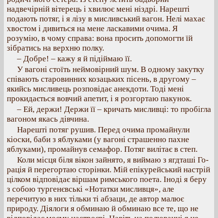
надвечірній вітерець і хвилює мені ніздрі. Нарешті
подають потяг, і я лізу в мисливський вагон. Нелі махає
хвостом і дивиться на мене ласкавими очима. Я
розумію, в чому справа: вона просить допомогти їй
зібратись на верхню полку.
– Добре! – кажу я й підіймаю її.
У вагоні стоїть неймовірний шум. В одному закутку
співають старовинних козацьких пісень, в другому –
якийсь мисливець розповідає анекдоти. Тоді мені
прокидається вовчий апетит, і я розгортаю пакунок.
– Ей, держи! Держи її – кричать мисливці: то пробігла
вагоном якась дівчина.
Нарешті потяг рушив. Перед очима промайнули
кіоски, баби з яблуками (у вагоні страшенно пахне
яблуками), промайнув семафор. Потяг вилітає в степ.
Коли місця біля вікон зайнято, я виймаю з ягдташі Го-
рація й перегортаю сторінки. Мій епікурейський настрій
цілком відповідає віршам римського поета. Іноді я беру
з собою тургенєвські «Нотатки мисливця», але
перечитую в них тільки ті абзаци, де автор малює
природу. Діялоги я обминаю й обминаю все те, що не