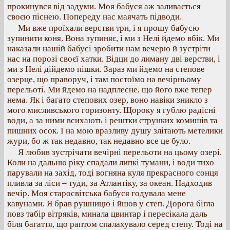
прокинувся від задуми. Моя бабуся аж заливається
своєю піснею. Попереду нас маячать підводи.
Ми вже проїхали верстви три, і я прошу бабусю
зупинити коня. Вона зупиняє, і ми з Нелі йдемо вбік. Ми
наказали нашій бабусі зробити нам вечерю й зустріти
нас на порозі своєї хатки. Відци до лиману дві верстви, і
ми з Нелі дійдемо пішки. Зараз ми йдемо на степове
озерце, що праворуч, і там постоїмо на вечірньому
перельоті. Ми йдемо на надплесне, що його вже тепер
нема. Як і багато степових озер, воно навіки зникло з
мого мисливського горизонту. Щороку я гублю радісні
води, а за ними всихають і рештки струнких комишів та
пишних осок. І на мою вразливу душу злітають метелики
жури, бо ж так недавно, так недавно все це було.
Я любив зустрічати вечірні перельоти на цьому озері.
Коли на дальню ріку спадали липкі тумани, і води тихо
парували на захід, тоді вогняна куля прекрасного сонця
пливла за ліси – туди, за Атлантіку, за океан. Надходив
вечір. Моя старосвітська бабуся годувала мене
кавунами. Я брав рушницю і йшов у степ. Дорога бігла
повз табір вітряків, минала цвинтар і пересікала даль
біля багаття, що раптом спалахувало серед степу. Тоді на