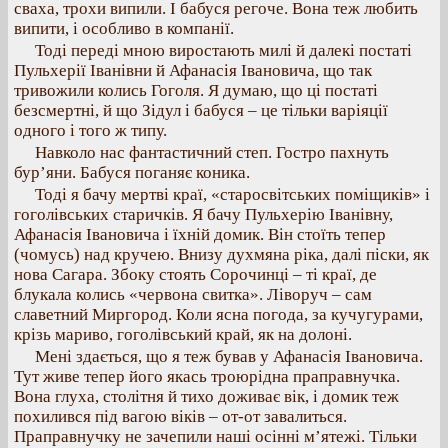
сваха, трохи випили. І бабуся регоче. Вона теж любить
випити, і особливо в компанії.
Тоді переді мною виростають милі й далекі постаті
Пульхерії Іванівни й Афанасія Івановича, що так
тривожили колись Гоголя. Я думаю, що ці постаті
безсмертні, й що Зідул і бабуся – це тільки варіяції
одного і того ж типу.
Навколо нас фантастичний степ. Гостро пахнуть
бур’яни. Бабуся поганяє коника.
Тоді я бачу мертві краї, «старосвітських поміщиків» і
гоголівських старичків. Я бачу Пульхерію Іванівну,
Афанасія Івановича і їхній домик. Він стоїть тепер
(чомусь) над кручею. Внизу духмяна ріка, далі піски, як
нова Сагара. Збоку стоять Сорочинці – ті краї, де
блукала колись «червона свитка». Ліворуч – сам
славетний Миргород. Коли ясна погода, за кучугурами,
крізь мариво, гоголівський край, як на долоні.
Мені здається, що я теж бував у Афанасія Івановича.
Тут живе тепер його якась троюрідна праправнучка.
Вона глуха, столітня й тихо доживає вік, і домик теж
похилився під вагою віків – от-от завалиться.
Праправнучку не зачепили наші осінні м’ятежі. Тільки