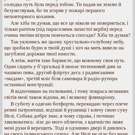
солодка путь була перед тобою. Ти падав на землю й
безумствував, бо ти згоряв у пожарі першого
неповторного кохання.
Але хіба ти думав, що все це ніколи не повернеться, і
тільки раптом (під парасолями лапастої верби) перед
очима твоїми вітром помчаться спогади? Хіба ти думав?
Так уклонись же цьому хрустально-голубому небу,
що зробило бурю в твоїй душі і хоч на мить вивело на
загублені доріжки твоєї юности.
А втім, життя таке барвисте, що кожному своя путь.
Один сидить у б’єргальці й нюхає тютюновий дим за
чашкою пива, другий фліртує десь з радянськими
«мадам», третій мліє біля самовара й радіо-рупора
останньої конструкції.
Я відпочиваю на полюванні, і тому покраса незнаних
світів мені також відома, як і всякому флямаріону.
В суботу я одягаю ботфорти, перекидаю через плече
ремні патронташі, ягдташі й рушниці і кличу свою суку
Нелі. Собака добре знає, в чому справа, і починає
хвилюватись: лізе до мого обличчя, з вдячністю лиже
мені руки й верещить. Тоді я одчиняю двері й дивлюсь
на свого ірляндського сетера. Але Нелі не піде без мене.