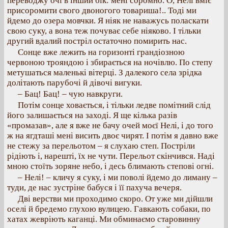
переводжу очі в інший бік: мені соромно. О, Нелі вміє
присоромити свого двоногого товариша!.. Тоді ми
йдемо до озера мовчки. Я ніяк не наважусь поласкати
свою суку, а вона теж почуває себе ніяково. І тільки
другий вдалий постріл остаточно помирить нас.
Сонце вже лежить на горизонті грандіозною
червоною трояндою і збирається на ночівлю. По степу
метушаться маленькі вітерці. З далекого села зрідка
долітають парубочі й дівочі вигуки.
– Бац! Бац! – чую навкруги.
Потім сонце ховається, і тільки ледве помітний слід
його залишається на заході. Я ще кілька разів
«промазав», але я вже не бачу очей моєї Нелі, і до того
ж на ягдташі мені висить двоє чирят. І потім я давно вже
не стежу за перельотом – я слухаю степ. Постріли
рідіють і, нарешті, їх не чути. Перельот скінчився. Наді
мною стоїть зоряне небо, і десь блимають степові огні.
– Нелі! – кличу я суку, і ми поволі йдемо до лиману –
туди, де нас зустріне бабуся і її пахуча вечеря.
Дві верстви ми проходимо скоро. От уже ми дійшли
оселі й бредемо глухою вулицею. Гавкають собаки, по
хатах жевріють каганці. Ми обминаємо старовинну