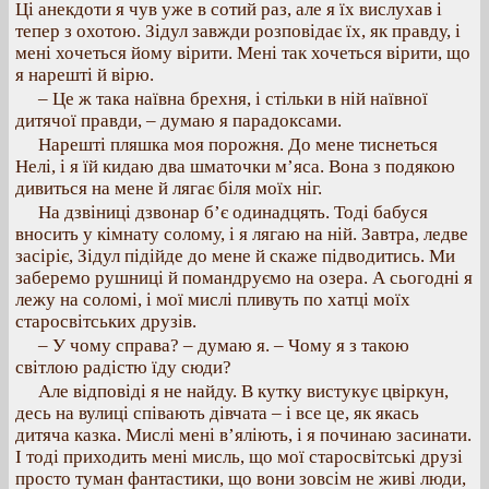
Ці анекдоти я чув уже в сотий раз, але я їх вислухав і
тепер з охотою. Зідул завжди розповідає їх, як правду, і
мені хочеться йому вірити. Мені так хочеться вірити, що
я нарешті й вірю.
– Це ж така наївна брехня, і стільки в ній наївної
дитячої правди, – думаю я парадоксами.
Нарешті пляшка моя порожня. До мене тиснеться
Нелі, і я їй кидаю два шматочки м’яса. Вона з подякою
дивиться на мене й лягає біля моїх ніг.
На дзвіниці дзвонар б’є одинадцять. Тоді бабуся
вносить у кімнату солому, і я лягаю на ній. Завтра, ледве
засіріє, Зідул підійде до мене й скаже підводитись. Ми
заберемо рушниці й помандруємо на озера. А сьогодні я
лежу на соломі, і мої мислі пливуть по хатці моїх
старосвітських друзів.
– У чому справа? – думаю я. – Чому я з такою
світлою радістю їду сюди?
Але відповіді я не найду. В кутку вистукує цвіркун,
десь на вулиці співають дівчата – і все це, як якась
дитяча казка. Мислі мені в’яліють, і я починаю засинати.
І тоді приходить мені мисль, що мої старосвітські друзі
просто туман фантастики, що вони зовсім не живі люди,