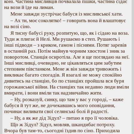
коні. Частина мисливців почвалала пішки, частина сідає
на вози й їде на лиман.
Мене завжди зустрічає бабуся із мисливської хати.
– Ах ти, моє соколятко! – говорить вона й влаштовує
на возі сіно.
Я тисну бабусі руку, розпитую, що, як і сідаю на воза.
Туди ж плигає й Нелі. Ми рушаємо в степ. Рушають і
інші підводи – з криком, гамом і піснями. Потяг заревів
в останній раз. Потім майнув чорним хвостом і зник за
поворотом. Станція осиротіла. Але я ще поглядаю на неї.
Інші мисливці, очевидно, не цікавляться цим забутим
степовим півстанком. Мене ж він завжди тривожить і
викликає багато спогадів. Я взагалі не можу спокійно
дивитись на станцію, бо по станціях пройшла вся буря
горожанської війни. На станціях так недавно люди вміли
вмирати, і вони вміли так надзвичайно жити.
– Ну, розказуй, синку, що там у вас у городі, – каже
бабуся й тут же, не дочекавшись мого оповідання,
починає виливати свої селянські болі й радості.
– Ну, а як же дід Зідул? – питаю я про її чоловіка.
Що ж Зідул? Зідул, мовляв, шкандибає потроху.
Вчора був там-то, сьогодні їздив по сіно. Приходила