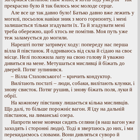
прекрасно було й так билось моє молоде серце.
Але все це так давно було! Батько давно вже лежить у
могилі, посьолок навіки зник з мого горизонту, і мені
залишається тільки згадувати їх. Та й згадувати мені
треба обережно, щоб хтось не помітив. Моя путь уже
теж заламується до могили.
Нарешті потяг затримує ходу: попереду нас перша
вілла й півстанок. Я одриваюсь від скла й сідаю на своє
місце. Нелі положила лапу на свою голову й уважно
дивиться на мене. Метушаться мисливці й біжать до
дверей. Потяг зупинився.
– Вілла Стаховського! – кричить кондуктор.
Вилітають постаті – люди, собаки, вилітають клунки, і
знову свисток. Потяг рушив, і знову біжать поля, луки й
обрії.
На кожному півстанку лишається кілька мисливців.
Що далі, то більше порожніє вагон. Я їду на дальній
півстанок, на лиманські озера.
Напроти мене мовчки сидять селяни (в наш вагон уже
заходять і сторонні люди). Тоді я звертаюсь до них, і ми
перекидаємось словами. Вони дивляться суворо й