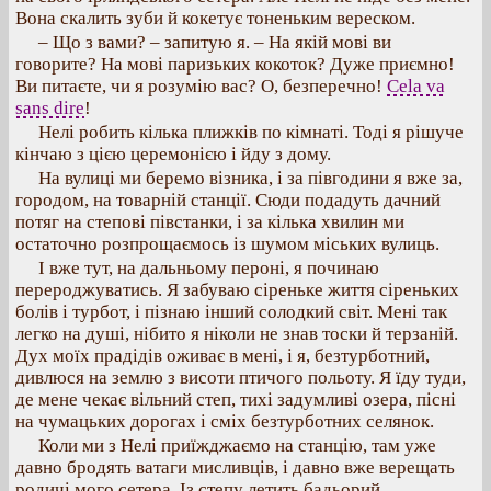
Вона скалить зуби й кокетує тоненьким вереском.
– Що з вами? – запитую я. – На якій мові ви
говорите? На мові паризьких кокоток? Дуже приємно!
Ви питаєте, чи я розумію вас? О, безперечно!
Cela va
sans dire
!
Нелі робить кілька плижків по кімнаті. Тоді я рішуче
кінчаю з цією церемонією і йду з дому.
На вулиці ми беремо візника, і за півгодини я вже за,
городом, на товарній станції. Сюди подадуть дачний
потяг на степові півстанки, і за кілька хвилин ми
остаточно розпрощаємось із шумом міських вулиць.
І вже тут, на дальньому пероні, я починаю
перероджуватись. Я забуваю сіреньке життя сіреньких
болів і турбот, і пізнаю інший солодкий світ. Мені так
легко на душі, нібито я ніколи не знав тоски й терзаній.
Дух моїх прадідів оживає в мені, і я, безтурботний,
дивлюся на землю з висоти птичого польоту. Я їду туди,
де мене чекає вільний степ, тихі задумливі озера, пісні
на чумацьких дорогах і сміх безтурботних селянок.
Коли ми з Нелі приїжджаємо на станцію, там уже
давно бродять ватаги мисливців, і давно вже верещать
родичі мого сетера. Із степу летить бадьорий