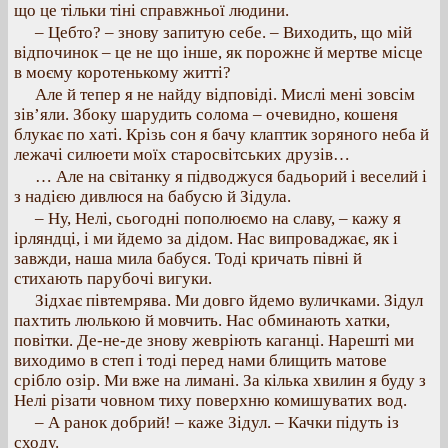
що це тільки тіні справжньої людини.
– Цебто? – знову запитую себе. – Виходить, що мій
відпочинок – це не що інше, як порожнє й мертве місце
в моєму коротенькому житті?
Але й тепер я не найду відповіді. Мислі мені зовсім
зів’яли. Збоку шарудить солома – очевидно, кошеня
блукає по хаті. Крізь сон я бачу клаптик зоряного неба й
лежачі силюети моїх старосвітських друзів…
… Але на світанку я підводжуся бадьорий і веселий і
з надією дивлюся на бабусю й Зідула.
– Ну, Нелі, сьогодні пополюємо на славу, – кажу я
ірляндці, і ми йдемо за дідом. Нас випроваджає, як і
завжди, наша мила бабуся. Тоді кричать півні й
стихають парубочі вигуки.
Зідхає півтемрява. Ми довго йдемо вуличками. Зідул
пахтить люлькою й мовчить. Нас обминають хатки,
повітки. Де-не-де знову жевріють каганці. Нарешті ми
виходимо в степ і тоді перед нами блищить матове
срібло озір. Ми вже на лимані. За кілька хвилин я буду з
Нелі різати човном тиху поверхню комишуватих вод.
– А ранок добрий! – каже Зідул. – Качки підуть із
сходу.