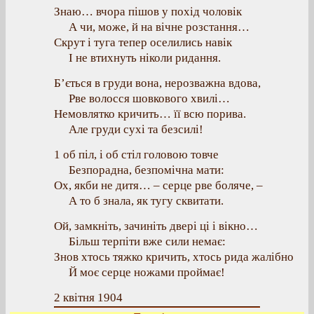
Знаю… вчора пішов у похід чоловік
А чи, може, й на вічне розстання…
Скрут і туга тепер оселились навік
І не втихнуть ніколи ридання.
Б’ється в груди вона, нерозважна вдова,
Рве волосся шовкового хвилі…
Немовлятко кричить… її всю порива.
Але груди сухі та безсилі!
1 об піл, і об стіл головою товче
Безпорадна, безпомічна мати:
Ох, якби не дитя… – серце рве боляче, –
А то б знала, як тугу сквитати.
Ой, замкніть, зачиніть двері ці і вікно…
Більш терпіти вже сили немає:
Знов хтось тяжко кричить, хтось рида жалібно
Й моє серце ножами проймає!
2 квітня 1904