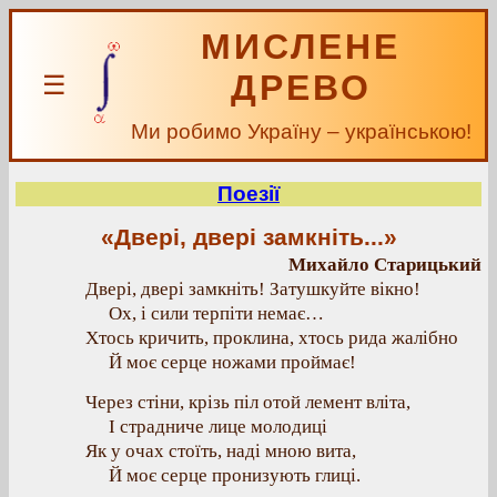
МИСЛЕНЕ
ДРЕВО
☰
Ми робимо Україну – українською!
Поезії
«Двері, двері замкніть...»
Михайло Старицький
Двері, двері замкніть! Затушкуйте вікно!
Ох, і сили терпіти немає…
Хтось кричить, проклина, хтось рида жалібно
Й моє серце ножами проймає!
Через стіни, крізь піл отой лемент вліта,
І страдниче лице молодиці
Як у очах стоїть, наді мною вита,
Й моє серце пронизують глиці.