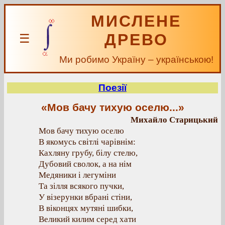
МИСЛЕНЕ
ДРЕВО
☰
Ми робимо Україну – українською!
Поезії
«Мов бачу тихую оселю...»
Михайло Старицький
Мов бачу тихую оселю
В якомусь світлі чарівнім:
Кахляну грубу, білу стелю,
Дубовий сволок, а на нім
Медяники і легуміни
Та зілля всякого пучки,
У візерунки вбрані стіни,
В віконцях мутяні шибки,
Великий килим серед хати