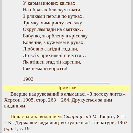
У кармазинових квітках,
На образах блискучі шати,
З рядками перлів по кутках,
Тремку, химеристу веселку
Округ лампади на святках…
Бабуню, згорблену в кріселку,
Конечне, з кужелем в руках;
Любовно-лагідні години,
До всіх прихильні почуття…
Як втішен згад тії картини,
І як нема їй вороття!
1903
Примітки
Вперше надрукований в альманасі «З потоку життя»,
Херсон, 1905, стор. 263 – 264. Друкується за цим
виданням.
Подається за виданням
:
Старицький М.
Твори у 8 тт.
– К.: Державне видавництво художньої літератури, 1963
р., т. 1, с. 191.