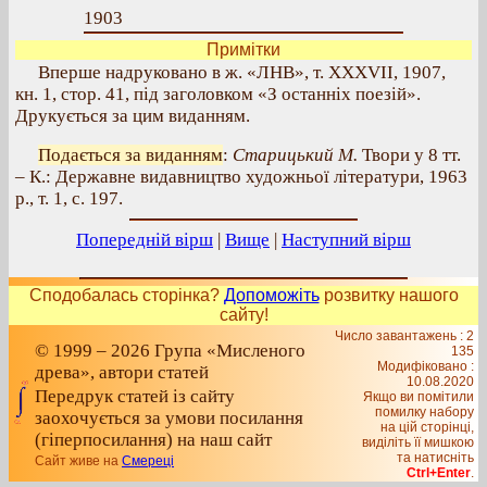
1903
Примітки
Вперше надруковано в ж. «ЛНВ», т. XXXVII, 1907,
кн. 1, стор. 41, під заголовком «З останніх поезій».
Друкується за цим виданням.
Подається за виданням
:
Старицький М.
Твори у 8 тт.
– К.: Державне видавництво художньої літератури, 1963
р., т. 1, с. 197.
Попередній вірш
|
Вище
|
Наступний вірш
Сподобалась сторінка?
Допоможіть
розвитку нашого
сайту!
Число завантажень : 2
© 1999 – 2026 Група «Мисленого
135
Модифіковано :
древа», автори статей
10.08.2020
Передрук статей із сайту
Якщо ви помітили
помилку набору
заохочується за умови посилання
на цiй сторiнцi,
(гіперпосилання) на наш сайт
видiлiть її мишкою
та натисніть
Сайт живе на
Смереці
Ctrl+Enter
.