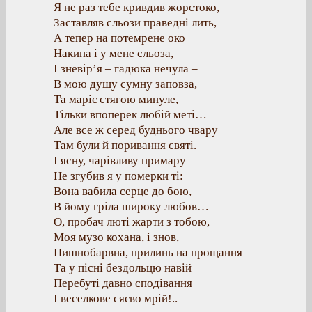
Я не раз тебе кривдив жорстоко,
Заставляв сльози праведні лить,
А тепер на потемрене око
Накипа і у мене сльоза,
І зневір’я – гадюка нечула –
В мою душу сумну заповза,
Та маріє стягою минуле,
Тільки впоперек любій меті…
Але все ж серед буднього чвару
Там були й поривання святі.
І ясну, чарівливу примару
Не згубив я у померки ті:
Вона вабила серце до бою,
В йому гріла широку любов…
О, пробач люті жарти з тобою,
Моя музо кохана, і знов,
Пишнобарвна, прилинь на прощання
Та у пісні бездольцю навій
Перебуті давно сподівання
І веселкове сяєво мрій!..