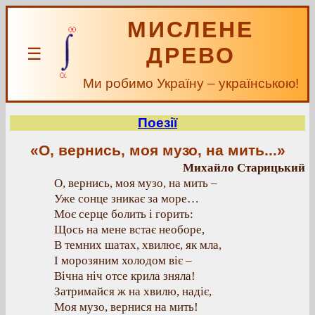
МИСЛЕНЕ
ДРЕВО
☰
Ми робимо Україну – українською!
Поезії
«О, вернись, моя музо, на мить...»
Михайло Старицький
О, вернись, моя музо, на мить –
Уже сонце зникає за море…
Моє серце болить і горить:
Щось на мене встає необоре,
В темних шатах, хвилює, як мла,
І морозяним холодом віє –
Вічна ніч отсе крила зняла!
Затримайся ж на хвилю, надіє,
Моя музо, вернися на мить!