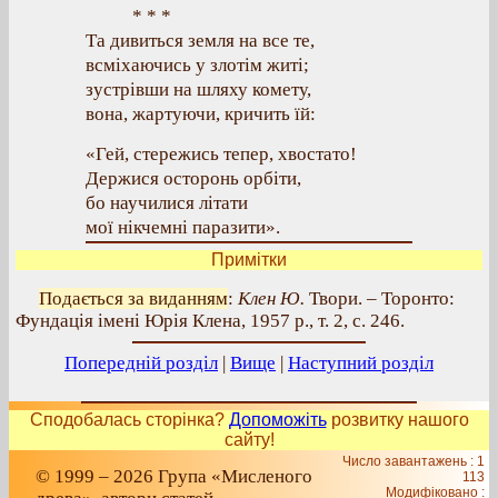
* * *
Та дивиться земля на все те,
всміхаючись у злотім житі;
зустрівши на шляху комету,
вона, жартуючи, кричить їй:
«Гей, стережись тепер, хвостато!
Держися осторонь орбіти,
бо научилися літати
мої нікчемні паразити».
Примітки
Подається за виданням
:
Клен Ю.
Твори. – Торонто:
Фундація імені Юрія Клена, 1957 р., т. 2, с. 246.
Попередній розділ
|
Вище
|
Наступний розділ
Сподобалась сторінка?
Допоможіть
розвитку нашого
сайту!
Число завантажень : 1
© 1999 – 2026 Група «Мисленого
113
Модифіковано :