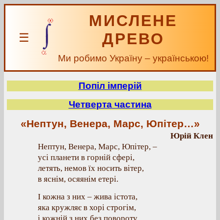
МИСЛЕНЕ
ДРЕВО
☰
Ми робимо Україну – українською!
Попіл імперій
Четверта частина
«Нептун, Венера, Марс, Юпітер…»
Юрій Клен
Нептун, Венера, Марс, Юпітер, –
усі планети в горній сфері,
летять, немов їх носить вітер,
в яснім, осяянім етері.
І кожна з них – жива істота,
яка кружляє в хорі строгім,
і кожній з них без повороту