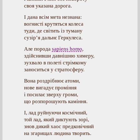
своя указана дорога.
І дана всім мета незнана:
вогнисті крутяться колеса
туди, де світить із туману
сузір’я дальнє Геркулеса.
Але порода
sapiens homo
,
здійснивши давнішню химеру,
зухвало в полеті стрімкому
заноситься у стратосферу.
Вона роздрібнює атоми,
нове вигадує проміння
і посилає зверху громи,
що розпорошують каміння.
І, лад руйнуючи космічний,
той лад, який диктують зорі,
знов дикий хаос предковічний
на згарищах людина творить.