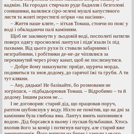
кадмію. На городах стирчало руде бадилля і безголові
соняшники, валялися сіро-зелені мушлі капустяного
листя та жовті перестиглі огірки «на насіння».
– Життя наше кляте, – зітхав Томаш, стоячи по пояс у
воді і обкладаючи палі камінням.
Щоб не заклякнути у льодовій воді, посполиті натягли
поверх одягу просмолені лантухи і підв’язали їх під
пахвами. Від цього рухи їх ставали забарними і
незграбними, і робітники де-не-де чіплялися за
перекинутий через річку канат, щоб не послизнутися.
– Добре йому наказувати: приїде, щуряча морда,
подивиться та знов додому, до гарячої їжі та груби. А ти
тут клякни.
– Ану, дядьки! Не базікайте, бо розмовами не
зогрієшся, – підбадьорював Томаш. – Відробимо – та й
додому. Іншим разом не…
І не договорив: старий дід, що працював поруч,
раптом шубовснув у воду. Ніхто не помітив, що на дні за
камінням була глибока яма. Лантух вмить наповнився
водою. Дід борсався в ньому і пускав бульбашки. Хтось
вхопив його за комір і потягнув нагору, але старий вже
знепритомнів. Його витягли на берег і здерли з нього