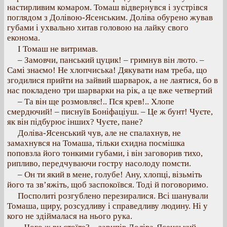
настирливим комаром. Томаш відвернувся і зустрівся
поглядом з Долівою-Ясенським. Доліва обурено жував
губами і ухвально хитав головою на лайку свого
економа.
І Томаш не витримав.
– Замовчи, панський цуцик! – гримнув він люто. –
Самі знаємо! Не хлопчиська! Дякувати нам треба, що
згодилися прийти на зайвий шарварок, а не лаятися, бо в
нас покладено три шарварки на рік, а це вже четвертий
– Та він ще розмовляє!.. Пся крев!.. Хлопе
смердючий! – писнуїв Боніфаціуш. – Це ж бунт! Чуєте,
як він підбурює інших? Чуєте, пане?
Доліва-Ясенський чув, але не спалахнув, не
замахнувся на Томаша, тільки єхидна посмішка
поповзла його тонкими губами, і він заговорив тихо,
рипливо, передчуваючи гостру насолоду помсти.
– Он ти який в мене, голубе! Ану, хлопці, візьміть
його та зв’яжіть, щоб заспокоївся. Тоді й поговоримо.
Посполиті розгублено перезиралися. Всі шанували
Томаша, щиру, розсудливу і справедливу людину. Ні у
кого не здіймалася на нього рука.