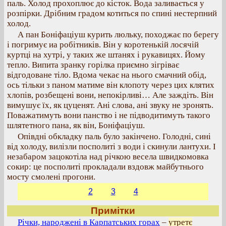
паль. Холод прохоплює до кісток. Вода заливається у
розпірки. Дрібним градом котиться по спині нестерпний
холод.
А пан Боніфаціуш курить люльку, походжає по берегу
і погримує иа робітників. Він у коротенькій лосячій
куртці на хутрі, у таких же штанях і рукавицях. Йому
тепло. Випита зранку горілка приємно зігріває
відгодоване тіло. Вдома чекає на нього смачний обід,
ось тільки з паном матиме він клопоту через цих клятих
хлопів, розбещені вони, непокірливі… Але заждіть. Він
вимушує їх, як цуценят. Ані слова, ані звуку не зронять.
Поважатимуть вони панство і не підводитимуть такого
шлятетного пана, як він, Боніфаціуш.
Опівдні обкладку паль було закінчено. Голодні, сині
від холоду, вилізли посполиті з води і скинули лантухи. І
незабаром зацокотіла над річкою весела швидкомовка
сокир: це посполиті прокладали вздовж майбутнього
мосту смолені прогони.
2
3
4
Примітки
Річки, народжені в Карпатських горах
–
утретє