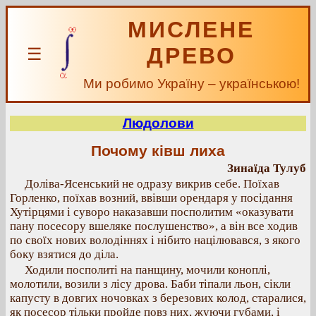
МИСЛЕНЕ
ДРЕВО
☰
Ми робимо Україну – українською!
Людолови
Почому ківш лиха
Зинаїда Тулуб
Доліва-Ясенський не одразу викрив себе. Поїхав
Горленко, поїхав возний, ввівши орендаря у посідання
Хутірцями і суворо наказавши посполитим «оказувати
пану посесору вшеляке послушенство», а він все ходив
по своїх нових володіннях і нібито націлювався, з якого
боку взятися до діла.
Ходили посполиті на панщину, мочили коноплі,
молотили, возили з лісу дрова. Баби тіпали льон, сікли
капусту в довгих ночовках з березових колод, старалися,
як посесор тільки пройде повз них, жуючи губами, і