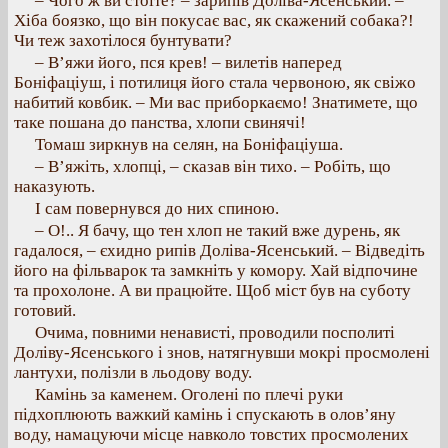
– Чого ж ви стоїте? – зарипів Доліва-Ясенський. –
Хіба боязко, що він покусає вас, як скажений собака?!
Чи теж захотілося бунтувати?
– В’яжи його, пся крев! – вилетів наперед
Боніфаціуш, і потилиця його стала червоною, як свіжо
набитий ковбик. – Ми вас приборкаємо! Знатимете, що
таке пошана до панства, хлопи свинячі!
Томаш зиркнув на селян, на Боніфаціуша.
– В’яжіть, хлопці, – сказав він тихо. – Робіть, що
наказують.
І сам повернувся до них спиною.
– О!.. Я бачу, що тен хлоп не такий вже дурень, як
гадалося, – єхидно рипів Доліва-Ясенський. – Відведіть
його на фільварок та замкніть у комору. Хай відпочине
та прохолоне. А ви працюйте. Щоб міст був на суботу
готовий.
Очима, повними ненависті, проводили посполиті
Доліву-Ясенського і знов, натягнувши мокрі просмолені
лантухи, полізли в льодову воду.
Камінь за каменем. Оголені по плечі руки
підхоплюють важкий камінь і спускають в олов’яну
воду, намацуючи місце навколо товстих просмолених