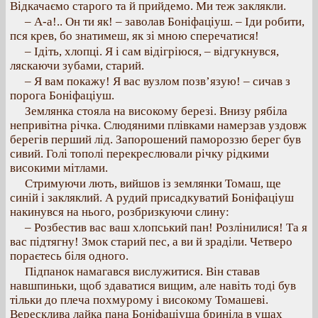
Відкачаємо старого та й прийдемо. Ми теж заклякли.
– А-а!.. Он ти як! – заволав Боніфаціуш. – Іди робити,
пся крев, бо знатимеш, як зі мною сперечатися!
– Ідіть, хлопці. Я і сам відігріюся, – відгукнувся,
ляскаючи зубами, старий.
– Я вам покажу! Я вас вузлом позв’язую! – сичав з
порога Боніфаціуш.
Землянка стояла на високому березі. Внизу рябіла
непривітна річка. Слюдяними плівками намерзав уздовж
берегів перший лід. Запорошений памороззю берег був
сивий. Голі тополі перекреслювали річку рідкими
високими мітлами.
Стримуючи лють, вийшов із землянки Томаш, ще
синій і закляклий. А рудий присадкуватий Боніфаціуш
накинувся на нього, розбризкуючи слину:
– Розбестив вас ваш хлопський пан! Розлінилися! Та я
вас підтягну! Змок старий пес, а ви й зраділи. Четверо
пораєтесь біля одного.
Підпанок намагався вислужитися. Він ставав
навшпиньки, щоб здаватися вищим, але навіть тоді був
тільки до плеча похмурому і високому Томашеві.
Вересклива лайка пана Боніфаціуша бриніла в ушах