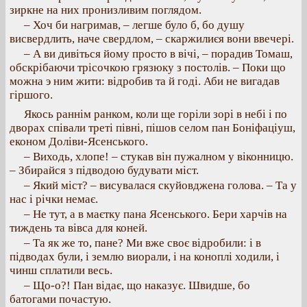
зиркне на них пронизливим поглядом.
– Хоч би нагримав, – легше було б, бо душу
висвердлить, наче свердлом, – скаржилиєя вони ввечері.
– А ви дивіться йому просто в вічі, – порадив Томаш,
обскрібаючи трісочкою грязюку з постолів. – Поки що
можна э ним жити: відробив та й годі. Аби не вигадав
гіршого.
Якось раннім ранком, коли ще горіли зорі в небі і по
дворах співали треті півні, пішов селом пан Боніфаціуш,
економ Доліви-Ясенського.
– Виходь, хлопе! – стукав він пужалном у віконницю.
– Збирайся з підводою будувати міст.
– Який міст? – висувалася скуйовджена голова. – Та у
нас і річки немає.
– Не тут, а в маєтку пана Ясенського. Бери харчів на
тиждень та вівса для коней.
– Та як же то, пане? Ми вже своє відробили: і в
підводах були, і землю виорали, і на коноплі ходили, і
чинш сплатили весь.
– Що-о?! Пан відає, що наказує. Швидше, бо
батогами почастую.