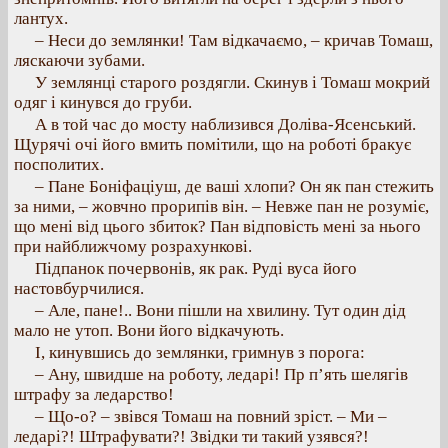
лантух.
– Неси до землянки! Там відкачаємо, – кричав Томаш,
ляскаючи зубами.
У землянці старого роздягли. Скинув і Томаш мокрий
одяг і кинувся до груби.
А в той час до мосту наблизився Доліва-Ясенський.
Щурячі очі його вмить помітили, що на роботі бракує
посполитих.
– Пане Боніфаціуш, де ваші хлопи? Он як пан стежить
за ними, – жовчно прорипів він. – Невже пан не розуміє,
що мені від цього збиток? Пан відповість мені за нього
при найближчому розрахункові.
Підпанок почервонів, як рак. Руді вуса його
настовбурчилися.
– Але, пане!.. Вони пішли на хвилину. Тут один дід
мало не утоп. Вони його відкачують.
І, кинувшись до землянки, гримнув з порога:
– Ану, швидше на роботу, ледарі! Пр п’ять шелягів
штрафу за ледарство!
– Що-о? – звівся Томаш на повний зріст. – Ми –
ледарі?! Штрафувати?! Звідки ти такий узявся?!