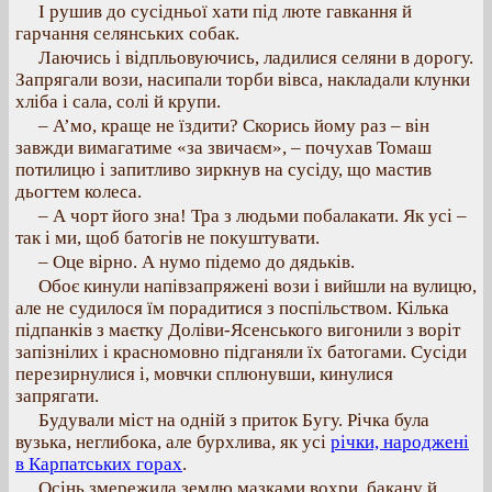
І рушив до сусідньої хати під люте гавкання й
гарчання селянських собак.
Лаючись і відпльовуючись, ладилися селяни в дорогу.
Запрягали вози, насипали торби вівса, накладали клунки
хліба і сала, солі й крупи.
– А’мо, краще не їздити? Скорись йому раз – він
завжди вимагатиме «за звичаєм», – почухав Томаш
потилицю і запитливо зиркнув на сусіду, що мастив
дьогтем колеса.
– А чорт його зна! Тра з людьми побалакати. Як усі –
так і ми, щоб батогів не покуштувати.
– Оце вірно. А нумо підемо до дядьків.
Обоє кинули напівзапряжені вози і вийшли на вулицю,
але не судилося їм порадитися з поспільством. Кілька
підпанків з маєтку Доліви-Ясенського вигонили з воріт
запізнілих і красномовно підганяли їх батогами. Сусіди
перезирнулися і, мовчки сплюнувши, кинулися
запрягати.
Будували міст на одній з приток Бугу. Річка була
вузька, неглибока, але бурхлива, як усі
річки, народжені
в Карпатських горах
.
Осінь змережила землю мазками вохри, бакану й