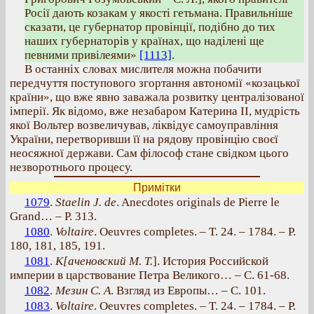
Росії дають козакам у якості гетьмана. Правильніше
сказати, це губернатор провінції, подібно до тих
наших губернаторів у країнах, що наділені ще
певними привілеями»
[1113]
.
В останніх словах мислителя можна побачити
передчуття поступового згортання автономії «козацької
країни», що вже явно заважала розвитку централізованої
імперії. Як відомо, вже незабаром Катерина ІІ, мудрість
якої Вольтер возвеличував, ліквідує самоуправління
України, перетворивши її на рядову провінцію своєї
неосяжної держави. Сам філософ стане свідком цього
незворотнього процесу.
Примітки
1079
.
Staelin J. de
. Anecdotes originals de Pierre le
Grand… – Р. 313.
1080
.
Voltaire
. Oeuvres completes. – T. 24. – 1784. – Р.
180, 181, 185, 191.
1081
.
К[аченовский М. Т.
]. История Российской
империи в царствование Петра Великого… – С. 61-68.
1082
.
Мезин С. А
. Взгляд из Европы… –
С. 101.
1083
.
Voltaire
. Oeuvres completes. – T. 24. – 1784. – Р.