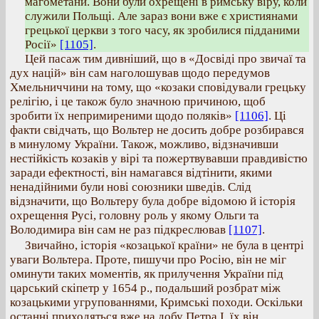
магометани. Вони були охрещені в римську віру, коли
служили Польщі. Але зараз вони вже є християнами
грецької церкви з того часу, як зробилися підданими
Росії»
[1105]
.
Цей пасаж тим дивніший, що в «Досвіді про звичаї та
дух націй» він сам наголошував щодо передумов
Хмельниччини на тому, що «козаки сповідували грецьку
релігію, і це також було значною причиною, щоб
зробити їх непримиреними щодо поляків»
[1106]
. Ці
факти свідчать, що Вольтер не досить добре розбирався
в минулому України. Також, можливо, відзначивши
нестійкість козаків у вірі та пожертвувавши правдивістю
заради ефектності, він намагався відтінити, якими
ненадійними були нові союзники шведів. Слід
відзначити, що Вольтеру була добре відомою й історія
охрещення Русі, головну роль у якому Ольги та
Володимира він сам не раз підкреслював
[1107]
.
Звичайно, історія «козацької країни» не була в центрі
уваги Вольтера. Проте, пишучи про Росію, він не міг
оминути таких моментів, як прилучення України під
царський скіпетр у 1654 р., подальший розбрат між
козацькими угрупованнями, Кримські походи. Оскільки
останні приходяться вже на добу Петра І, їх він