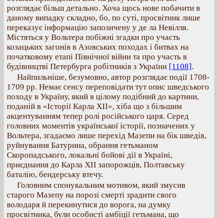
розглядає більш детально. Хоча щось нове побачити в
даному випадку складно, бо, по суті, просвітник лише
переказує інформацію запозичену у де ла Невілля.
Містяться у Вольтера побіжні згадки про участь
козацьких загонів в Азовських походах і битвах на
початковому етапі Північної війни та про участь в
будівництві Петербурга робітників з України
[1108]
.
Найпильніше, безумовно, автор розглядає події 1708-
1709 рр. Немає сенсу переповідати тут опис шведського
походу в Україну, який в цілому подібний до картини,
поданій в «Історії Карла ХІІ», хіба що з більшим
акцентуванням тепер ролі російського царя. Серед
головних моментів української історії, позначених у
Вольтера, згадаємо лише перехід Мазепи на бік шведів,
руйнування Батурина, обрання гетьманом
Скоропадського, локальні бойові дії в Україні,
приєднання до Карла ХІІ запорожців, Полтавську
баталію, бендерську втечу.
Головним спонукальним мотивом, який змусив
старого Мазепу на порозі смерті зрадити свого
володаря й перекинутися до ворога, на думку
просвітника, були особисті амбіції гетьмана, що