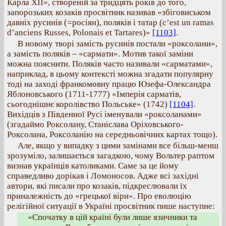
Карла ХІІ», створеній за тридцять років до того,
запорозьких козаків просвітник називав «збіговиськом
давніх русинів (=росіян), поляків і татар (c’est un ramas
d’anciens Russes, Polonais et Tartares)»
[1103]
.
В новому творі замість русинів постали «роксолани»,
а замість поляків – «сармати». Мотив такої заміни
можна пояснити. Поляків часто називали «сарматами»,
наприклад, в цьому контексті можна згадати популярну
тоді на заході франкомовну працю Юзефа-Олександра
Яблоновського (1711-1777) «Імперія сарматів,
сьогоднішнє королівство Польське» (1742)
[1104]
.
Вихідців з Південної Русі іменували «роксоланами»
(згадаймо Роксолану, Станіслава Оріховського-
Роксолана, Роксоланію на середньовічних картах тощо).
Але, якщо у випадку з цими замінами все більш-менш
зрозуміло, залишається загадкою, чому Вольтер раптом
визнав українців католиками. Саме за це йому
справедливо дорікав і Ломоносов. Адже всі західні
автори, які писали про козаків, підкреслювали їх
приналежність до «грецької віри». Про еволюцію
релігійної ситуації в Україні просвітник пише наступне:
«Спочатку в цій країні були лише язичники та