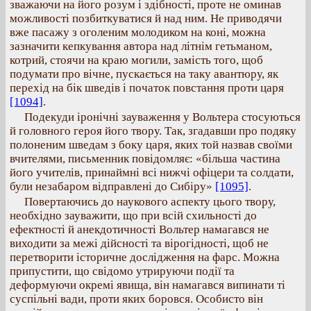
зважаючи на його розум і здібності, проте не оминав
можливості позбиткуватися й над ним. Не приводячи
вже пасажу з оголеним молодиком на коні, можна
зазначити кепкування автора над літнім гетьманом,
котрий, стоячи на краю могили, замість того, щоб
подумати про вічне, пускається на таку авантюру, як
перехід на бік шведів і початок повстання проти царя
[1094]
.
Подекуди іронічні зауваження у Вольтера стосуються
й головного героя його твору. Так, згадавши про подяку
полоненим шведам з боку царя, яких той назвав своїми
вчителями, письменник повідомляє: «більша частина
його учителів, принаймні всі нижчі офіцери та солдати,
були незабаром відправлені до Сибіру»
[1095]
.
Повертаючись до наукового аспекту цього твору,
необхідно зауважити, що при всій схильності до
ефектності й анекдотичності Вольтер намагався не
виходити за межі дійсності та вірогідності, щоб не
перетворити історичне дослідження на фарс. Можна
припустити, що свідомо утрируючи події та
деформуючи окремі явища, він намагався випинати ті
суспільні вади, проти яких боровся. Особисто він