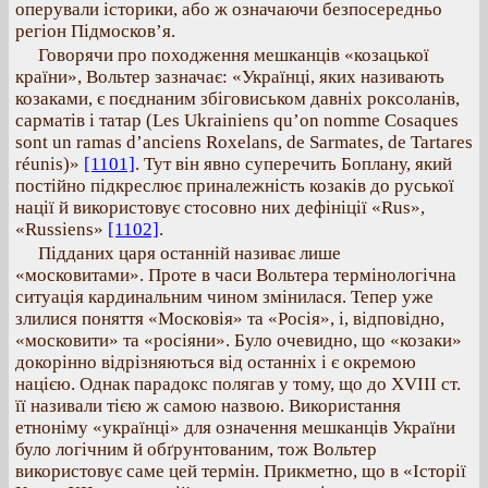
оперували історики, або ж означаючи безпосередньо
регіон Підмосков’я.
Говорячи про походження мешканців «козацької
країни», Вольтер зазначає: «Українці, яких називають
козаками, є поєднаним збіговиськом давніх роксоланів,
сарматів і татар (Les Ukrainiens qu’on nomme Cosaques
sont un ramas d’anciens Roxelans, de Sarmates, de Tartares
réunis)»
[1101]
. Тут він явно суперечить Боплану, який
постійно підкреслює приналежність козаків до руської
нації й використовує стосовно них дефініції «Rus»,
«Russiens»
[1102]
.
Підданих царя останній називає лише
«московитами». Проте в часи Вольтера термінологічна
ситуація кардинальним чином змінилася. Тепер уже
злилися поняття «Московія» та «Росія», і, відповідно,
«московити» та «росіяни». Було очевидно, що «козаки»
докорінно відрізняються від останніх і є окремою
нацією. Однак парадокс полягав у тому, що до ХVІІІ ст.
її називали тією ж самою назвою. Використання
етноніму «українці» для означення мешканців України
було логічним й обґрунтованим, тож Вольтер
використовує саме цей термін. Прикметно, що в «Історії