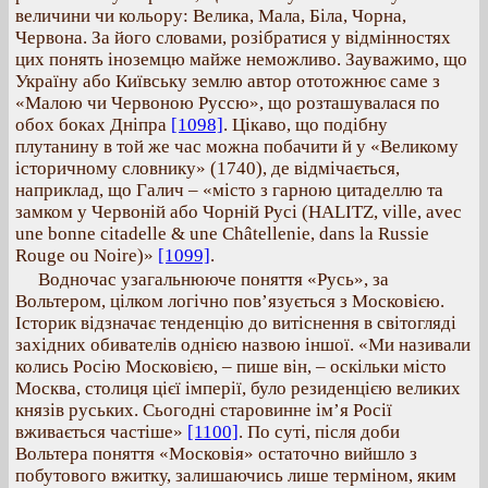
величини чи кольору: Велика, Мала, Біла, Чорна,
Червона. За його словами, розібратися у відмінностях
цих понять іноземцю майже неможливо. Зауважимо, що
Україну або Київську землю автор ототожнює саме з
«Малою чи Червоною Руссю», що розташувалася по
обох боках Дніпра
[1098]
. Цікаво, що подібну
плутанину в той же час можна побачити й у «Великому
історичному словнику» (1740), де відмічається,
наприклад, що Галич – «місто з гарною цитаделлю та
замком у Червоній або Чорній Русі (HALITZ, ville, avec
une bonne citadelle & une Châtellenie, dans la Russie
Rouge ou Noire)»
[1099]
.
Водночас узагальнююче поняття «Русь», за
Вольтером, цілком логічно пов’язується з Московією.
Історик відзначає тенденцію до витіснення в світогляді
західних обивателів однією назвою іншої. «Ми називали
колись Росію Московією, – пише він, – оскільки місто
Москва, столиця цієї імперії, було резиденцією великих
князів руських. Сьогодні старовинне ім’я Росії
вживається частіше»
[1100]
. По суті, після доби
Вольтера поняття «Московія» остаточно вийшло з
побутового вжитку, залишаючись лише терміном, яким