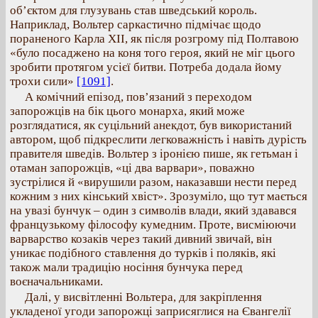
об’єктом для глузувань став шведський король.
Наприклад, Вольтер саркастично підмічає щодо
пораненого Карла ХІІ, як після розгрому під Полтавою
«було посаджено на коня того героя, який не міг цього
зробити протягом усієї битви. Потреба додала йому
трохи сили»
[1091]
.
А комічний епізод, пов’язаний з переходом
запорожців на бік цього монарха, який може
розглядатися, як суцільний анекдот, був використаний
автором, щоб підкреслити легковажність і навіть дурість
правителя шведів. Вольтер з іронією пише, як гетьман і
отаман запорожців, «ці два варвари», поважно
зустрілися й «вирушили разом, наказавши нести перед
кожним з них кінський хвіст». Зрозуміло, що тут мається
на увазі бунчук – один з символів влади, який здавався
французькому філософу кумедним. Проте, висміюючи
варварство козаків через такий дивний звичай, він
уникає подібного ставлення до турків і поляків, які
також мали традицію носіння бунчука перед
воєначальниками.
Далі, у висвітленні Вольтера, для закріплення
укладеної угоди запорожці заприсяглися на Євангелії