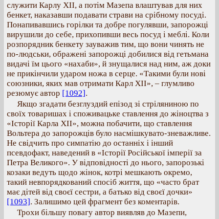
служити Карлу ХІІ, а потім Мазепа влаштував для них
бенкет, наказавши подавати страви на срібному посуді.
Понапивавшись горілки та добре погулявши, запорожці
вирушили до себе, прихопивши весь посуд і меблі. Коли
розпорядник бенкету зауважив тим, що вони чинять не
по-людськи, ображені запорожці добилися від гетьмана
видачі їм цього «нахаби», й знущалися над ним, аж доки
не прикінчили ударом ножа в серце. «Такими були нові
союзники, яких мав отримати Карл ХІІ», – глумливо
резюмує автор
[1092]
.
Якщо згадати безглуздий епізод зі стріляниною по
своїх товаришах і споживацьке ставлення до жіноцтва з
«Історії Карла ХІІ», можна побачити, що ставлення
Вольтера до запорожців було насмішкувато-зневажливе.
Не свідчить про симпатію до останніх і інший
псевдофакт, наведений в «Історії Російської імперії за
Петра Великого». У відповідності до нього, запорозькі
козаки ведуть щодо жінок, котрі мешкають окремо,
такий невпорядкований спосіб життя, що «часто брат
має дітей від своєї сестри, а батько від своєї дочки»
[1093]
. Залишимо цей фрагмент без коментарів.
Трохи більшу повагу автор виявляв до Мазепи,