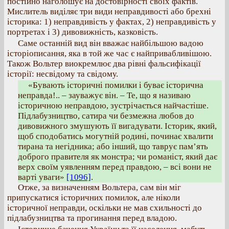
постійно наголошує на достовірності своїх фактів.
Мислитель виділяє три види неправдивості або брехні
історика: 1) неправдивість у фактах, 2) неправдивість у
портретах і 3) дивовижність, казковість.
Саме останній вид він вважає найбільшою вадою
історіописання, яка в той же час є найпривабливішою.
Також Вольтер виокремлює два рівні фальсифікації
історії: несвідому та свідому.
«Бувають історичні помилки і буває історична
неправда!.. – зауважує він. – Те, що я називаю
історичною неправдою, зустрічається найчастіше.
Підлабузництво, сатира чи безмежна любов до
дивовижного змушують її вигадувати. Історик, який,
щоб сподобатись могутній родині, починає хвалити
тирана та негідника; або інший, що таврує пам’ять
доброго правителя як монстра; чи романіст, який дає
верх своїм уявленням перед правдою, – всі вони не
варті уваги»
[1096]
.
Отже, за визначенням Вольтера, сам він міг
припускатися історичних помилок, але ніколи
історичної неправди, оскільки не мав схильності до
підлабузництва та прогинання перед владою.