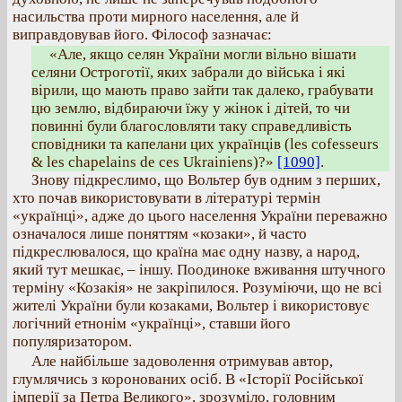
насильства проти мирного населення, але й
виправдовував його. Філософ зазначає:
«Але, якщо селян України могли вільно вішати
селяни Остроготії, яких забрали до війська і які
вірили, що мають право зайти так далеко, грабувати
цю землю, відбираючи їжу у жінок і дітей, то чи
повинні були благословляти таку справедливість
сповідники та капелани цих українців (les cofesseurs
& les chapelains de ces Ukrainiens)?»
[1090]
.
Знову підкреслимо, що Вольтер був одним з перших,
хто почав використовувати в літературі термін
«українці», адже до цього населення України переважно
означалося лише поняттям «козаки», й часто
підкреслювалося, що країна має одну назву, а народ,
який тут мешкає, – іншу. Поодиноке вживання штучного
терміну «Козакія» не закріпилося. Розуміючи, що не всі
жителі України були козаками, Вольтер і використовує
логічний етнонім «українці», ставши його
популяризатором.
Але найбільше задоволення отримував автор,
глумлячись з коронованих осіб. В «Історії Російської
імперії за Петра Великого», зрозуміло, головним