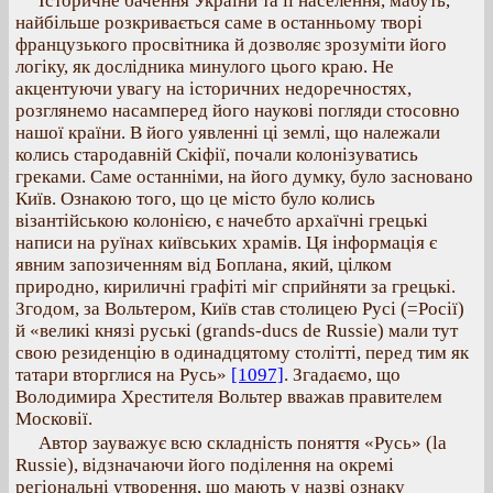
Історичне бачення України та її населення, мабуть,
найбільше розкривається саме в останньому творі
французького просвітника й дозволяє зрозуміти його
логіку, як дослідника минулого цього краю. Не
акцентуючи увагу на історичних недоречностях,
розглянемо насамперед його наукові погляди стосовно
нашої країни. В його уявленні ці землі, що належали
колись стародавній Скіфії, почали колонізуватись
греками. Саме останніми, на його думку, було засновано
Київ. Ознакою того, що це місто було колись
візантійською колонією, є начебто архаїчні грецькі
написи на руїнах київських храмів. Ця інформація є
явним запозиченням від Боплана, який, цілком
природно, кириличні графіті міг сприйняти за грецькі.
Згодом, за Вольтером, Київ став столицею Русі (=Росії)
й «великі князі руські (grands-ducs de Russie) мали тут
свою резиденцію в одинадцятому столітті, перед тим як
татари вторглися на Русь»
[1097]
. Згадаємо, що
Володимира Хрестителя Вольтер вважав правителем
Московії.
Автор зауважує всю складність поняття «Русь» (la
Russie), відзначаючи його поділення на окремі
регіональні утворення, що мають у назві ознаку