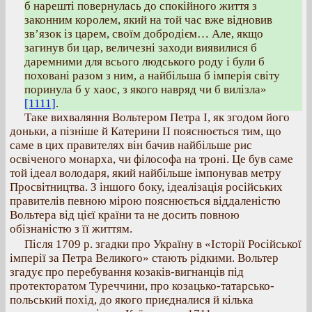
б нарешті повернулась до спокійного життя з
законним королем, який на той час вже відновив
зв’язок із царем, своїм добродієм… Але, якщо
загинув би цар, величезні заходи виявилися б
даремними для всього людського роду і були б
поховані разом з ним, а найбільша б імперія світу
поринула б у хаос, з якого навряд чи б вилізла»
[1111]
.
Таке вихваляння Вольтером Петра І, як згодом його
доньки, а пізніше й Катерини ІІ пояснюється тим, що
саме в цих правителях він бачив найбільше рис
освіченого монарха, чи філософа на троні. Це був саме
той ідеал володаря, який найбільше імпонував метру
Просвітництва. З іншого боку, ідеалізація російських
правителів певною мірою пояснюється віддаленістю
Вольтера від цієї країни та не досить повною
обізнаністю з її життям.
Після 1709 р. згадки про Україну в «Історії Російської
імперії за Петра Великого» стають рідкими. Вольтер
згадує про перебування козаків-вигнанців під
протекторатом Туреччини, про козацько-татарсько-
польський похід, до якого приєдналися й кілька