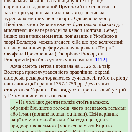
шведських загонів, на Київщину в 1711 р., що
спричинило відповідний Прутський похід росіян, а
також про українське питання в ході російсько-
турецьких мирних переговорів. Однак в перебігу
Північної війни Україна вже не була такою цікавою для
мислителя, як напередодні та в часи Полтави. Серед
інших визначних моментів, пов’язаних з Україною в
творі Вольтера, можна згадати хіба що про величезний
вплив у питаннях реформування церкви на Петра І
Феофана Прокоповича (Theophane Procop, ou
Procopovitz) та його участь у цих змінах
[1112]
.
Хоча смерть Петра І припала на 1725 р., а твір
Вольтера присвячувався його правлінню, окремі
авторські ремарки торкаються сучасності, тобто періоду
написання цієї праці в 1757-1759 рр. Деякі з них
стосуються України. Так, згадуючи про полковий устрій
у Гетьманщини, він зазначав:
«На чолі цих десяти полків стоїть ватажок,
обраний більшістю голосів, якого називають гетьман
або ітман (nommé hetman ou itman). Цей керівник
нації не має повної влади. Сьогодні це один з
придворних вельмож [мається на увазі Кирило
Григорович Розумовський – Є. Л.], якого правителі