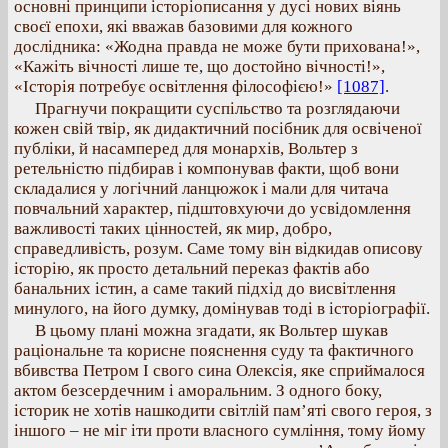
основні принципи історіописання у дусі нових віянь
своєї епохи, які вважав базовими для кожного
дослідника: «Жодна правда не може бути прихована!»,
«Кажіть вічності лише те, що достойно вічності!»,
«Історія потребує освітлення філософією!»
[1087]
.
Прагнучи покращити суспільство та розглядаючи
кожен свій твір, як дидактичний посібник для освіченої
публіки, й насамперед для монархів, Вольтер з
ретельністю підбирав і компонував факти, щоб вони
складалися у логічний ланцюжок і мали для читача
повчальний характер, підштовхуючи до усвідомлення
важливості таких цінностей, як мир, добро,
справедливість, розум. Саме тому він відкидав описову
історію, як просто детальний переказ фактів або
банальних істин, а саме такий підхід до висвітлення
минулого, на його думку, домінував тоді в історіографії.
В цьому плані можна згадати, як Вольтер шукав
раціональне та корисне пояснення суду та фактичного
вбивства Петром І свого сина Олексія, яке сприймалося
актом безсердечним і аморальним. З одного боку,
історик не хотів нашкодити світлій пам’яті свого героя, з
іншого – не міг іти проти власного сумління, тому йому