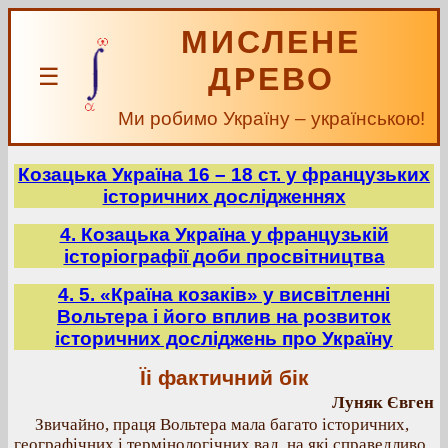
МИСЛЕНЕ
ДРЕВО
☰
Ми робимо Україну – українською!
Козацька Україна 16 – 18 ст. у французьких
історичних дослідженнях
4. Козацька Україна у французькій
історіографії доби просвітництва
4. 5. «Країна козаків» у висвітленні
Вольтера і його вплив на розвиток
історичних досліджень про Україну
Їі фактичний бік
Луняк Євген
Звичайно, праця Вольтера мала багато історичних,
географічних і термінологічних вад, на які справедливо