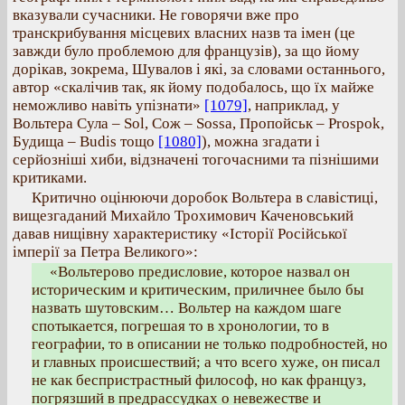
вказували сучасники. Не говорячи вже про
транскрибування місцевих власних назв та імен (це
завжди було проблемою для французів), за що йому
дорікав, зокрема, Шувалов і які, за словами останнього,
автор «скалічив так, як йому подобалось, що їх майже
неможливо навіть упізнати»
[1079]
, наприклад, у
Вольтера Сула – Sol, Сож – Sossa, Пропойськ – Prospok,
Будища – Budis тощо
[1080]
), можна згадати і
серйозніші хиби, відзначені тогочасними та пізнішими
критиками.
Критично оцінюючи доробок Вольтера в славістиці,
вищезгаданий Михайло Трохимович Каченовський
давав нищівну характеристику «Історії Російської
імперії за Петра Великого»:
«Вольтерово предисловие, которое назвал он
историческим и критическим, приличнее было бы
назвать шутовским… Вольтер на каждом шаге
спотыкается, погрешая то в хронологии, то в
географии, то в описании не только подробностей, но
и главных происшествий; a что всего хуже, он писал
не как беспристрастный философ, но как француз,
погрязший в предрассудках о невежестве и