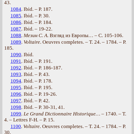
43.
1084
. Ibid. – P. 187.
1085
. Ibid. – P. 30.
1086
. Ibid. – P. 184.
1087
. Ibid. – 19-22.
1088
.
Мезин С. А
. Взгляд из Европы… –
С. 105-106.
1089
.
Voltaire
. Oeuvres completes. – T. 24. – 1784. – Р.
185.
1090
. Ibid.
1091
. Ibid. – P. 191.
1092
. Ibid. – P. 186-187.
1093
. Ibid. – P. 43.
1094
. Ibid. – P. 178.
1095
. Ibid. – P. 195.
1096
. Ibid. – P. 19-26.
1097
. Ibid. – P. 42.
1098
. Ibid. – P. 30-31, 41.
1099
.
Le Grand Dictionnaire Historique… –
1740. – T.
4. – Lettres F-H. – P. 15.
1100
.
Voltaire
. Oeuvres completes. – T. 24. – 1784. – P.
30.