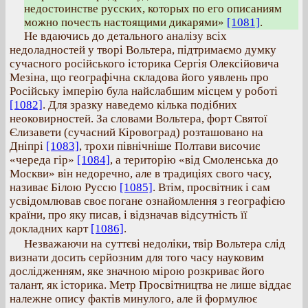
недостоинстве русских, которых по его описаниям
можно почесть настоящими дикарями»
[1081]
.
Не вдаючись до детального аналізу всіх
недоладностей у творі Вольтера, підтримаємо думку
сучасного російського історика Сергія Олексійовича
Мезіна, що географічна складова його уявлень про
Російську імперію була найслабшим місцем у роботі
[1082]
. Для зразку наведемо кілька подібних
неоковирностей. За словами Вольтера, форт Святої
Єлизавети (сучасний Кіровоград) розташовано на
Дніпрі
[1083]
, трохи північніше Полтави височиє
«череда гір»
[1084]
, а територію «від Смоленська до
Москви» він недоречно, але в традиціях свого часу,
називає Білою Руссю
[1085]
. Втім, просвітник і сам
усвідомлював своє погане ознайомлення з географією
країни, про яку писав, і відзначав відсутність її
докладних карт
[1086]
.
Незважаючи на суттєві недоліки, твір Вольтера слід
визнати досить серйозним для того часу науковим
дослідженням, яке значною мірою розкриває його
талант, як історика. Метр Просвітництва не лише віддає
належне опису фактів минулого, але й формулює