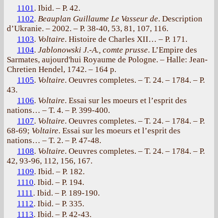
1101
. Ibid. – P. 42.
1102
.
Beauplan Guillaume Le Vasseur de
. Description
d’Ukranie. – 2002. – P. 38-40, 53, 81, 107, 116.
1103
.
Voltaire
. Histoire de Charles XII… – Р. 171.
1104
.
Jablonowski J.-A., comte prusse
. L’Empire des
Sarmates, aujourd'hui Royaume de Pologne. – Halle: Jean-
Chretien Hendel, 1742. – 164 p.
1105
.
Voltaire
. Oeuvres completes. – T. 24. – 1784. – Р.
43.
1106
.
Voltaire
. Essai sur les moeurs et l’esprit des
nations… – T. 4. – P. 399-400.
1107
.
Voltaire
. Oeuvres completes. – T. 24. – 1784. – Р.
68-69;
Voltaire
. Essai sur les moeurs et l’esprit des
nations… – T. 2. – P. 47-48.
1108
.
Voltaire
. Oeuvres completes. – T. 24. – 1784. – Р.
42, 93-96, 112, 156, 167.
1109
. Ibid. – P. 182.
1110
. Ibid. – P. 194.
1111
. Ibid. – P. 189-190.
1112
. Ibid. – P. 335.
1113
. Ibid. – P. 42-43.