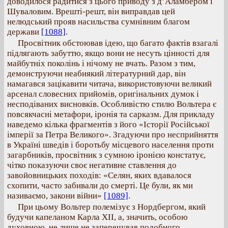
доводилося радитися з цього приводу з д’Аламбером і
Шуваловим. Врешті-решт, він виправдав цей
нелюдський прояв насильства сумнівним благом
держави
[1088]
.
Просвітник обстоював ідею, що багато фактів взагалі
підлягають забуттю, якщо вони не несуть цінності для
майбутніх поколінь і нічому не вчать. Разом з тим,
демонструючи неабиякий літературний дар, він
намагався зацікавити читача, використовуючи великий
арсенал словесних прийомів, оригінальних думок і
несподіваних висновків. Особливістю стилю Вольтера є
повсякчасні метафори, іронія та сарказм. Для прикладу
наведемо кілька фрагментів з його «Історії Російської
імперії за Петра Великого». Згадуючи про несприйняття
в Україні шведів і боротьбу місцевого населення проти
загарбників, просвітник з сумною іронією констатує,
чітко показуючи своє негативне ставлення до
завойовницьких походів: «Селян, яких вдавалося
схопити, часто забивали до смерті. Це були, як ми
називаємо, закони війни»
[1089]
.
При цьому Вольтер полемізує з Нордбергом, який
будучи капеланом Карла ХІІ, а, значить, особою
духовною, не лише не заперечував подобного