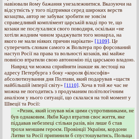
навіювали йому бажання унезалежнитися. Вказуючи на
відсутність у того підтримки серед широких верств
козацтва, автор не забуває зробити не зовсім
справедливий комплімент царській владі про те, що
козаки не послухалися свого поводиря, оскільки «не
хотіли жодним чином зраджувати того монарха, на
якого не мали ніяких причин нарікати»
[1109]
. Це
суперечить словам самого ж Вольтера про форсований
наступ Росії на права та вольності козаків, які майже
повнісю втратили свою автономію під царською владою.
Навряд чи можна сприйняти інакше як лестощі на
адресу Петербурга з боку «короля філософів»
абсолютизування дня Полтави, який подарував «щастя
найбільшій імперії світу»
[1110]
. Хоча в той же час не
можна не погодитись з продуманим політологічним
аналізом у нього ситуації, що склалася на той момент у
Швеції та Росії:
«Ризик, який існував між цими супротивниками, не
був однаковим. Якби Карл втратив своє життя, яке
піддавав небезпеці стільки разів, він лише б став
трохи меншим героєм. Провінції України, кордони
Литви та Росії припинили б спустошуватись, Польща