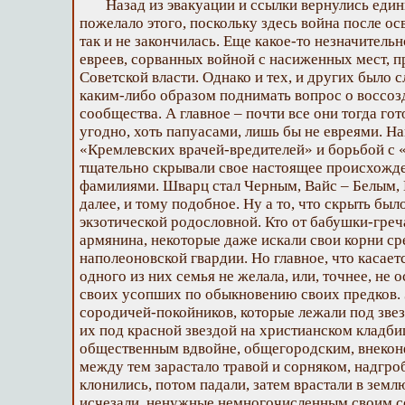
Назад из эвакуации и ссылки вернулись еди
пожелало этого, поскольку здесь война после о
так и не закончилась. Еще какое-то незначитель
евреев, сорванных войной с насиженных мест, п
Советской власти. Однако и тех, и других было 
каким-либо образом поднимать вопрос о воссоз
сообщества. А главное – почти все они тогда го
угодно, хоть папуасами, лишь бы не евреями. Н
«Кремлевских врачей-вредителей» и борьбой с 
тщательно скрывали свое настоящее происхожд
фамилиями. Шварц стал Черным, Вайс – Белым, 
далее, и тому подобное. Ну а то, что скрыть бы
экзотической родословной. Кто от бабушки-греча
армянина, некоторые даже искали свои корни ср
наполеоновской гвардии. Но главное, что касаетс
одного из них семья не желала, или, точнее, не 
своих усопших по обыкновению своих предков. 
сородичей-покойников, которые лежали под зве
их под красной звездой на христианском кладбищ
общественным вдвойне, общегородским, внекон
между тем зарастало травой и сорняком, надгро
клонились, потом падали, затем врастали в земл
исчезали, ненужные немногочисленным своим 