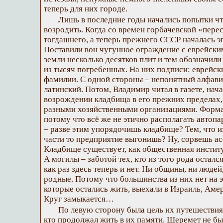
теперь для них городе.
Лишь в последние годы начались попытки чт
возродить. Когда со времен горбачевской «пере
тогдашнего, а теперь прежнего СССР началась э
Поставили вон чугунное ограждение с еврейски
земли несколько десятков плит и тем обозначили
из тысяч погребенных. На них подписи: еврейск
фамилии. С одной стороны – непонятный алфавит
латинский. Потом, Владимир читал в газете, нач
возрождении кладбища в его прежних пределах,
разными хозяйственными организациями. Формал
потому что всё же не этично располагать автопа
– разве этим упорядочишь кладбище? Тем, что и
части то предприятие выгонишь? Ну, сорвешь ас
Кладбище существует, как общественная инстит
А могилы – заботой тех, кто из того рода остался
как раз здесь теперь и нет. Ни общины, ни люде
родные. Потому что большинства из них нет на эт
которые остались жить, выехали в Израиль, Амер
Круг замыкается…
По левую сторону была цель их путешествия
кто продолжал жить в их памяти. Шеремет не был