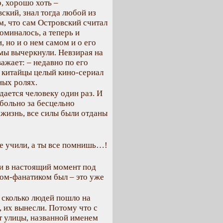
о, хорошо хоть –
ский, знал тогда любой из
м, что сам Островский считал
оминалось, а теперь и
, но и о нем самом и о его
мы вычеркнули. Невзирая на
важает: – недавно по его
, китайцы целый кино-сериал
ных ролях.
ается человеку один раз. И
 больно за бесцельно
 жизнь, все силы были отданы
оле учили, а ты все помнишь…!
 и в настоящий момент под
том-фанатиком был – это уже
о сколько людей пошло на
, их вынесли. Потому что с
т улицы, названной именем