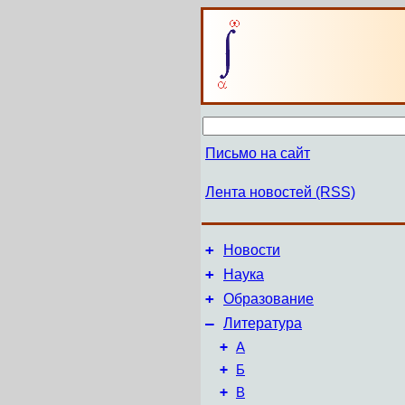
Письмо на сайт
Лента новостей (RSS)
+
Новости
+
Наука
+
Образование
–
Литература
+
А
+
Б
+
В