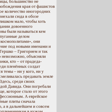
ницы, большинство не
свобождения края от фашистов
ное количество иногородних
риехали сюда в обозе
слишком мало, чтобы хоть
дании довоенного
товы были называться кем
апуганные делом
«космополитами», они
ение под новыми именами и
Гершко – Григорием и так
ло невозможно, объясняли
нки, кто – от прадеда-
еди пленённых солдат
я темы – ни у кого, ни у
осмеливалась предавать земле
Здесь, среди своих
здой Давида. Они погребали
е, которое стало от этого
фессионным. А еврейское
бные плиты сначала
ю, а в дальнейшем и совсем
соплеменникам в чужом