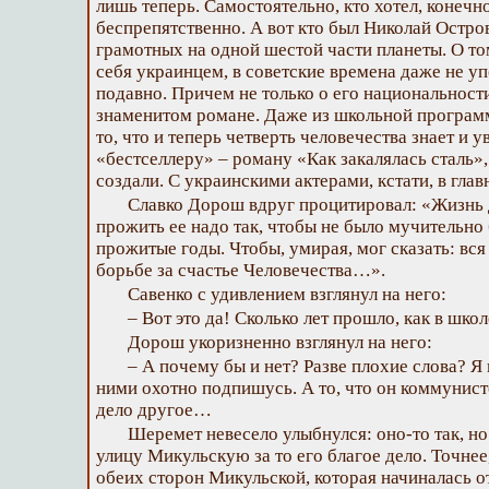
лишь теперь. Самостоятельно, кто хотел, конечн
беспрепятственно. А вот кто был Николай Остров
грамотных на одной шестой части планеты. О то
себя украинцем, в советские времена даже не уп
подавно. Причем не только о его национальности
знаменитом романе. Даже из школьной програм
то, что и теперь четверть человечества знает и у
«бестселлеру» – роману «Как закалялась сталь»
создали. С украинскими актерами, кстати, в глав
Славко Дорош вдруг процитировал: «Жизнь д
прожить ее надо так, чтобы не было мучительно
прожитые годы. Чтобы, умирая, мог сказать: вся
борьбе за счастье Человечества…».
Савенко с удивлением взглянул на него:
– Вот это да! Сколько лет прошло, как в шк
Дорош укоризненно взглянул на него:
– А почему бы и нет? Разве плохие слова? Я
ними охотно подпишусь. А то, что он коммунис
дело другое…
Шеремет невесело улыбнулся: оно-то так, н
улицу Микульскую за то его благое дело. Точнее
обеих сторон Микульской, которая начиналась о