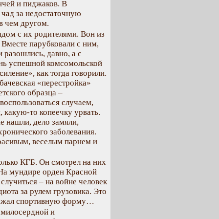
чей и пиджаков. В
х чад за недостаточную
в чем другом.
ядом с их родителями. Вон из
 Вместе парубковали с ним,
разошлись, давно, а с
чень успешной комсомольской
силение», как тогда говорили.
рбачевская «перестройка»
етского образца –
 воспользоваться случаем,
, какую-то копеечку урвать.
не нашли, дело замяли,
хронического заболевания.
красивым, веселым парнем и
олько КГБ. Он смотрел на них
 На мундире орден Красной
случиться – на войне человек
диота за рулем грузовика. Это
держал спортивную форму…
емилосердной и