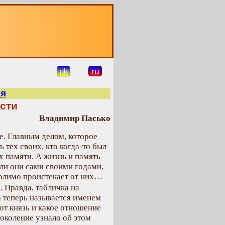
О
uk
ru
я
ости
Владимир Пасько
е. Главным делом, которое
 тех своих, кто когда-то был
х памяти. А жизнь и память –
ли они сами своими годами,
молимо проистекает от них…
 Правда, табличка на
а теперь называется именем
от князь и какое отношение
поколение узнало об этом