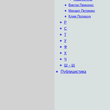
+
Виктор Перконос
+
Михаил Петренко
+
Клим Полищук
+
Р
+
С
+
Т
+
У
+
Ф
+
Х
+
Ч
+
Ш – Щ
+
Публицистика