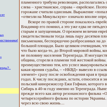
пламенного трибуна революции, располагались 
слева – христианское, справа – еврейское. Поэт
горожане считали одиозным. Выражение «попал
сят
«отвезли на Микульскую» означало вполне опр
Вскоре по правой стороне показалось еврей
Владимир его помнил, а это уже едва не пятьдеся
старым и запущенным. О прежнем величии евре
ны»
свидетельствовали тогда лишь пару десятков пл
чественники!
письменами, беспорядочно разбросанных на до 
большой площади. Было целиком очевидным, что 
что было когда-то, до Второй мировой войны, ко
не половину населения Теренграда. И могущество
!»
община, сгорели в пламени той жестокой войны.
преимущественно тем, кто успел эвакуироваться 
везды?..
какая ирония судьбы, – «НКВД» вывезло в ссыл
элемент» сразу после освобождения края в три
годах. К числу последних, кстати, относится и
польский кинорежиссер Ежи Гофман, которого в
Сибирь в 40-м году именно из Теренграда. Нын
прежде всего как автор резонансного фильма «
четырехсерийного фильма по истории Украины. 
через всю свою жизнь…