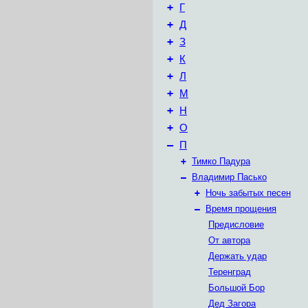
+
Г
+
Д
+
З
+
К
+
Л
+
М
+
Н
+
О
–
П
+
Тимко Падура
–
Владимир Пасько
+
Ночь забытых песен
–
Время прощения
Предисловие
От автора
Держать удар
Теренград
Большой Бор
Дед Загора