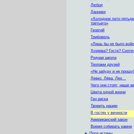
Любця
Ланники
«Холодное лето пятьде
третьего»
Георгий
Трибовель
«Лишь бы не было вой
Хозяева? Гости? Сооте
Родная школа
Тропами друзей
«Не забуду и не прощу
Левко. Лёва. Лео…
Чего они стоят, наши з
Цвета одной жизни
Ген риска
Творить нацию
В гостях у вечности
Американский закон
Время собирать камни
+
Пора истины