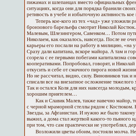
пижамах и шлепанцах вместо официальных френ
ситуациях, когда они для порядка бранили свои
ретивость в учебе и избыточную активность кое 
Теперь кое-кого из тех «чад» уже уложили р
бронзового барельефа смотрит Николай Костюк.
Малевым, Шлезингером, Савенком… Потом пути 
Николаем, как оказалось, навсегда. После не о
карьеры его послали на работу в милицию, «на у
Сразу дали капитана, вскоре майора. А там и го
созрела с ее первыми побегами капитализма сов
кооперативами. Попробовал, говорят, и Николай
откусить и себе от смачного пирога новой жизни
Но не рассчитал, видно, силу. Виновников так и 
списали все на внезапное осложнение тяжелого 
Так и остался Коля для них навсегда молодым, 
хорошим приятелем…
Как и Славик Малев, также навечно майор, т
с черной мраморной стеллы рядом с Костюком.
Звезды, за Афганистан. И нужно же было такому 
выжил, а дома стал жертвой какого-то пьяного и
при том, что сам практически не употреблял, 
Возложили цветы обоим, постояли молча. Н