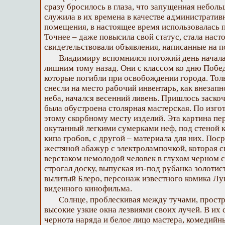
сразу бросилось в глаза, что запущенная неболь
служила в их времена в качестве административ
помещения, в настоящее время использовалась 
Точнее – даже повысила свой статус, стала наст
свидетельствовали объявления, написанные на п
Владимиру вспомнился погожий день начала 
лишним тому назад. Они с классом ко дню Побе
которые погибли при освобождении города. Толь
снесли на место рабочий инвентарь, как внезапн
неба, начался весенний ливень. Пришлось заскоч
была обустроена столярная мастерская. По изг
этому скорбному месту изделий. Эта картина пер
окутанный легкими сумерками неф, под стеной к
кипа гробов, с другой – материала для них. Пос
жестяной абажур с электролампочкой, которая с
верстаком немолодой человек в глухом черном 
строгал доску, выпуская из-под рубанка золотис
вылитый Блеро, персонаж известного комика Лу
виденного кинофильма.
Солнце, проблескивая между тучами, прост
высокие узкие окна лезвиями своих лучей. В их 
чернота наряда и белое лицо мастера, комедийн