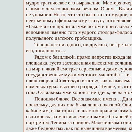
мудро трагическое его выражение. Мастеря очер
с ними о чем-то высоком, вечном. О чем – Влад
не упомнил. Но то, что это было что-то мудрое,
невзрачному официальному статусу того человек
«Гамлета» он прочитал уже потом и при словах
вспоминал именно того мудрого столяра-филосо
полупьяного датского гробовщика.
Теперь нет ни одного, ни другого, ни третье
его, тогдашнего…
Рядом с базиликой, прямо напротив входа н
площадка, густо заставленная высокими солидн
на мир и людей смотрят серьезные и даже суровы
государственные мужи местного масштаба – те, 
олицетворял «Советскую власть», так называема
номенклатура» высшего разряда. Точнее, те, кто
года. Остальных уже хоронят не здесь, не на э
Подошли ближе. Все знакомые имена… Да и с
поскольку для них она была лишь показной. Они
кабинетам, из которых те властно правили этим к
свои кресла за массивными столами с батареей 
портретом Ленина за спиной. Мальчишками они 
даже бедноватых, как по нынешним временам, к