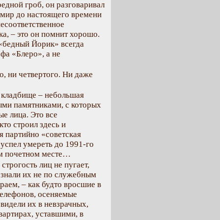
едной гроб, он разговаривал
имир до настоящего времени
 несоответственное
а, – это он помнит хорошо.
 «бедный Йорик» всегда
фа «Блеро», а не
го, ни четвертого. Ни даже
а кладбище – небольшая
ыми памятниками, с которых
е лица. Это все
кто строил здесь и
я партийно «советская
 успел умереть до 1991-го
том почетном месте…
трогость лиц не пугает,
 знали их не по служебным
раем, – как будто вросшие в
телефонов, осеняемые
видели их в невзрачных,
вартирах, уставшими, в