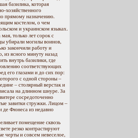
шая базилика, которая
но-хозяйственного
по прямому назначению.
оящим костелом, о чем
ольском и украинском языках.
мая, только лет сорок с
ды убирали могилы воинов,
ко закончили работу и
о, из ясного минуту назад
ить внутрь базилики, где
отовлению соответствующих
ед его глазами и до сих пор:
оторого с одной стороны –
редине – столярный верстак и
висала на длинном шнуре. За
свитере сосредоточенно
тые завитки стружки. Лицом –
и де Фюнеса из недавно
реливает помещение сквозь
свете резко контрастируют
ые черты и совсем невеселое,