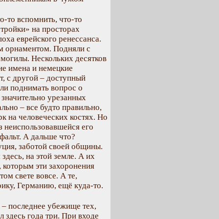
о-то вспомнить, что-то
стройки» на просторах
поха еврейского ренессанса.
м орнаментом. Подняли с
 могилы. Нескольких десятков
ие имена и немецкие
, с другой – доступный
али поднимать вопрос о
 значительно урезанных
ьно – все будто правильно,
рк на человеческих костях. Но
з неиспользовавшейся его
фальт. А дальше что?
уция, заботой своей общины.
 здесь, на этой земле. А их
й, которым эти захоронения
ом свете вовсе. А те,
ику, Германию, ещё куда-то.
 – последнее убежище тех,
 здесь года три. При входе