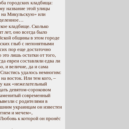
оба городских кладбища:
ому название этой улицы
 на Микульскую» или
еделенное…
ское кладбище. Сколько
т лет, оно всегда было
йской общины в этом городе
оских глыб с непонятными
сих пор еще достаточно
это лишь остатки от того,
гда евреи составляли едва ли
, и величие, да и сама
 Спастись удалось немногим:
на восток. Или тем кого, –
ку как «нежелательный
дцать девятом-сороковом
 знаменитый современный
ывезли с родителями в
ешним украинцам он известен
Огнем и мечем»,
Любовь к которой он пронёс