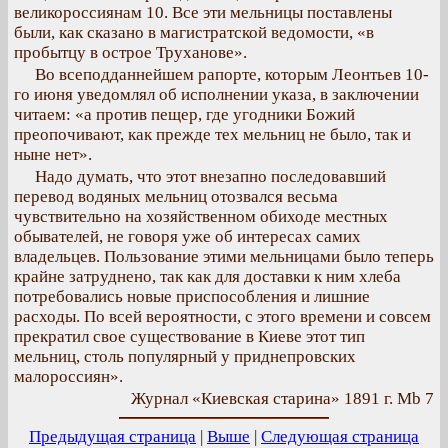
великороссиянам 10. Все эти мельницы поставлены
были, как сказано в магистратской ведомости, «в
пробытцу в острое Труханове».
Во всеподданнейшем рапорте, которым Леонтьев 10-
го июня уведомлял об исполнении указа, в заключении
читаем: «а против пещер, где угодники Божий
преопочивают, как прежде тех мельниц не было, так и
ныне нет».
Надо думать, что этот внезапно последовавший
перевод водяных мельниц отозвался весьма
чувствительно на хозяйственном обиходе местных
обывателей, не говоря уже об интересах самих
владельцев. Пользование этими мельницами было теперь
крайне затруднено, так как для доставки к ним хлеба
потребовались новые приспособления и лишние
расходы. По всей вероятности, с этого времени и совсем
прекратил свое существование в Киеве этот тип
мельниц, столь популярный у приднепровских
малороссиян».
Журнал «Киевская старина» 1891 г. Mb 7
Предыдущая страница
|
Выше
|
Следующая страница