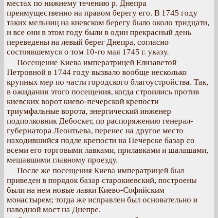
местах по нижнему течению р. Днепра
преимущественно на правом берегу его. В 1745 году
таких мельниц на киевском берегу было около тридцати,
и все они в этом году были в один прекрасный день
переведены на левый берег Днепра, согласно
состоявшемуся о том 10-го мая 1745 г. указу.
Посещение Киева императрицей Елизаветой
Петровной в 1744 году вызвало вообще несколько
крупных мер по части городского благоустройства. Так,
в ожидании этого посещения, когда строились против
киевских ворот киево-печерской крепости
триумфальные ворота, энергический инженер
подполковник Дебоскет, по распоряжению генерал-
губернатора Леонтьева, перенес на другое место
находившийся подле крепости на Печерске базар со
всеми его торговыми лавками, прилавками и шалашами,
мешавшими главному проезду.
После же посещения Киева императрицей был
приведен в порядок базар старокиевский, построены
были на нем новые лавки Киево-Софийским
монастырем; тогда же исправлен был основательно и
наводной мост на Днепре.