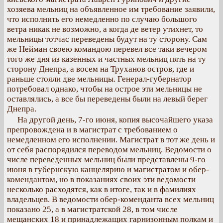
хозяева мельниц на объявленное им требование заявили,
что исполнить его немедленно по случаю большого
ветра никак не возможно, а когда де ветер утихнет, то
мельницы тотчас переведены будут на ту сторону. Сам
же Нейман своею командою перевел все таки вечером
того же дня из казенных и частных мельниц пять на ту
сторону Днепра, а восем на Труханов остров, где и
раньше стояли две мельницы. Генерал-губернатор
потребовал однако, чтобы на острое эти мельницы не
оставлялись, а все бы переведены были на левый берег
Днепра.
На другой день, 7-го июня, копия высочайшего указа
препровождена и в магистрат с требованием о
немедленном его исполнении. Магистрат в тот же день и
от себя распорядился переводом мельниц. Ведомости о
числе переведенных мельниц были представлены 9-го
июня в губернскую канцелярию и магистратом и обер-
комендантом, но в показаниях своих эти ведомости
несколько расходятся, как в итоге, так и в фамилиях
владельцев. В ведомости обер-коменданта всех мельниц
показано 25, а в магистратской 28, в том числе
мещанских 18 и принадлежащих гарнизонным полкам и