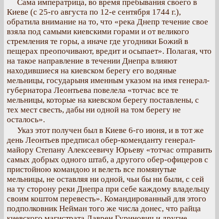
Сама императрица, во время пребывания своего в
Киеве (с 25-го августа по 12-е сентября 1744 г.),
обратила внимание на то, что «река Днепр течение свое
взяла под самыми киевскими горами и от великого
стремления те горы, а иначе где угодники Божий в
пещерах преопочивают, вредит и осыпает». Полагая, что
на такое направление в течении Днепра влияют
находившиеся на киевском берегу его водяные
мельницы, государыня именным указом на имя генерал-
губернатора Леонтьева повелела «тотчас все те
мельницы, которые на киевском берегу поставлены, с
тех мест свесть, дабы ни одной на том берегу не
осталось».
Указ этот получен был в Киеве 6-го июня, и в тот же
день Леонтьев предписал обер-коменданту генерал-
майору Степану Алексеевичу Юрьеву «тотчас отправить
самых добрых одного штаб, а другого обер-офицеров с
пристойною командою и велеть все помянутые
мельницы, не оставляя ни одной, чьи бы ни были, с сей
на ту сторону реки Днепра при себе каждому владельцу
своим коштом перевесть». Командированный для этого
подполковник Нейман того же числа донес, что райца
киевского магистрата Лаврен Гуринович и другие