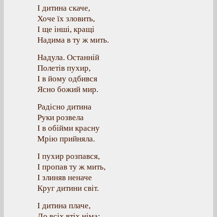
І дитина скаче,
Хоче їх зловить,
І ще інші, кращі
Надима в ту ж мить.
Надула. Останній
Полетів пухир,
І в йому одбився
Ясно божий мир.
Радісно дитина
Руки розвела
І в обійми красну
Мрію прийняла.
І пухир розпався,
І пропав ту ж мить,
І злиняв неначе
Круг дитини світ.
І дитина плаче,
До всіх втіх німа: