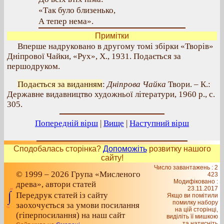
«Так було близенько,
А тепер нема».
Примітки
Вперше надруковано в другому томі збірки «Творів»
Дніпрової Чайки, «Рух», X., 1931. Подається за
першодруком.
Подається за виданням
:
Дніпрова Чайка
Твори. – К.:
Державне видавництво художньої літератури, 1960 р., с.
305.
Попередній вірш
|
Вище
|
Наступний вірш
Сподобалась сторінка?
Допоможіть
розвитку нашого
сайту!
Число завантажень : 2
© 1999 – 2026 Група «Мисленого
423
Модифіковано :
древа», автори статей
23.11.2017
Передрук статей із сайту
Якщо ви помітили
помилку набору
заохочується за умови посилання
на цiй сторiнцi,
(гіперпосилання) на наш сайт
видiлiть її мишкою
та натисніть