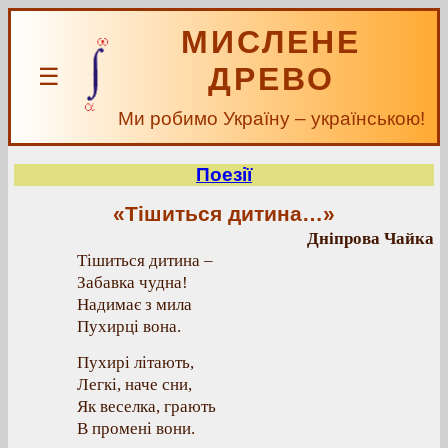
МИСЛЕНЕ
ДРЕВО
☰
Ми робимо Україну – українською!
Поезії
«Тішиться дитина…»
Дніпрова Чайка
Тішиться дитина –
Забавка чудна!
Надимає з мила
Пухирці вона.
Пухирі літають,
Легкі, наче сни,
Як веселка, грають
В промені вони.