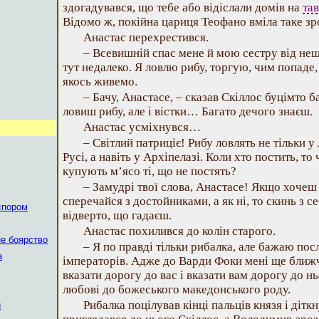
здогадувався, що тебе або відіслали домів на
та
Відомо ж, покійна цариця Теофано вміла таке з
Анастас перехрестився.
– Всевишній спас мене й мою сестру від неща
тут недалеко. Я ловлю рибу, торгую, чим попаде,
якось живемо.
– Бачу, Анастасе, – сказав Скіллос буцімто б
ловиш рибу, але і вістки… Багато дечого знаєш.
Анастас усміхнувся…
– Світлий патриціє! Рибу ловлять не тільки у
Русі, а навіть у Архіпелазі. Коли хто постить, то
купують м’ясо ті, що не постять?
– Замудрі твої слова, Анастасе! Якщо хочеш
сперечайся з достойниками, а як ні, то скинь з с
спором
відверто, що гадаєш.
Анастас похилився до колін старого.
не боярство
– Я по правді тільки рибалка, але бажаю по
а
імператорів. Адже до Варди Фоки мені ще ближче
вказати дорогу до вас і вказати вам дорогу до ньог
любові до божеського македонського роду.
Рибалка поцілував кінці пальців князя і дітк
и