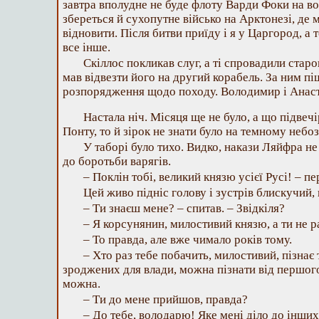
завтра вполудне не буде флоту Варди Фоки на в
збереться й сухопутне військо на Арктонезі, де 
відновити. Після битви приїду і я у Царгород, а 
все інше.
Скіллос покликав слуг, а ті спровадили старо
мав відвезти його на другий корабель. За ним пі
розпорядження щодо походу. Володимир і Анаст
Настала ніч. Місяця ще не було, а що підвеч
Понту, то й зірок не знати було на темному небоз
У таборі було тихо. Видко, накази Ляйфра не
до боротьби варягів.
– Поклін тобі, великий князю усієї Русі! – п
Цей живо підніс голову і зустрів блискучий, 
– Ти знаєш мене? – спитав. – Звідкіля?
– Я корсунянин, милостивий князю, а ти не 
– То правда, але вже чимало років тому.
– Хто раз тебе побачить, милостивий, пізнає 
зроджених для влади, можна пізнати від першого 
можна.
– Ти до мене прийшов, правда?
– До тебе, володарю! Яке мені діло до інши