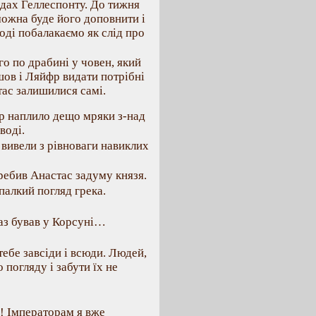
одах Геллеспонту. До тижня
можна буде його доповнити і
тоді побалакаємо як слід про
го по драбині у човен, який
шов і Ляйфр видати потрібні
ас залишилися самі.
ір наплило дещо мряки з-над
воді.
 вивели з рівноваги навиклих
еребив Анастас задуму князя.
палкий погляд грека.
раз бував у Корсуні…
тебе завсіди і всюди. Людей,
погляду і забути їх не
х! Імператорам я вже