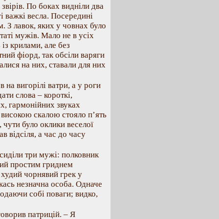
звірів. По боках видніли два
і важкі весла. Посередині
. З лавок, яких у човнах було
таті мужів. Мало не в усіх
 із крилами, але без
ний фіорд, так обсіли варяги
калися на них, ставали для них
 на вигорілі ватри, а у роги
ати слова – короткі,
их, гармонійних звуках
ід високою скалою стояло п’ять
, чути було оклики веселої
в відсіля, а час до часу
 сиділи три мужі: полковник
ітий простим гриднем
худий чорнявий грек у
 якась незначна особа. Одначе
додаючи собі поваги; видко,
 говорив патрицій. – Я