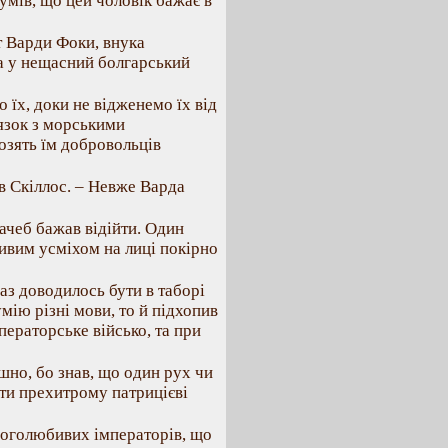
умів, що цей чоловік бажає в
 Варди Фоки, внука
а у нещасний болгарський
 їх, доки не відженемо їх від
язок з морськими
возять їм добровольців
ав Скіллос. – Невже Варда
начеб бажав відійти. Один
ливим усміхом на лиці покірно
раз доводилось бути в таборі
мію різні мови, то й підхопив
ператорське військо, та при
но, бо знав, що один рух чи
ти прехитрому патрицієві
 боголюбивих імператорів, що