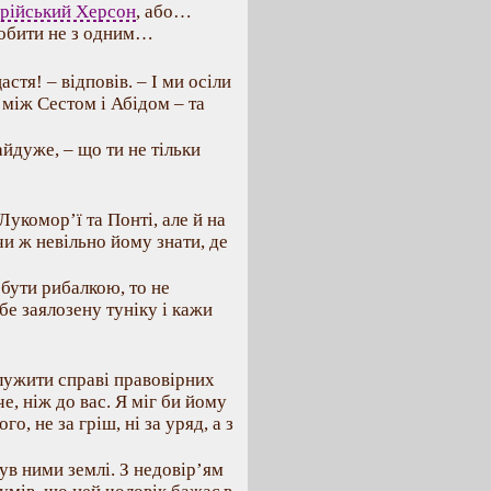
врійський Херсон
, або…
робити не з одним…
стя! – відповів. – І ми осіли
 між Сестом і Абідом – та
айдуже, – що ти не тільки
 Лукомор’ї та Понті, але й на
 чи ж невільно йому знати, де
 бути рибалкою, то не
ебе заялозену туніку і кажи
служити справі правовірних
, ніж до вас. Я міг би йому
о, не за гріш, ні за уряд, а з
нув ними землі. З недовір’ям