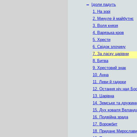
–
Ідоли падуть
1. На зорі
2. Минуле й майбутнє
3. Воля князя
4. Варязька кров
5. Хрести
6. Свідок злочину
7. За ласку царівни
8. Битва
9. Хрестовий знак
10. Анна
11. Леви й гадюки
12. Остання ніч над Бо
13. Царівна
14. Земське та дружин
15. Дух коваля Веланд
16. Подвійна зрада
17. Ворожбит
18. Придане Мирослав