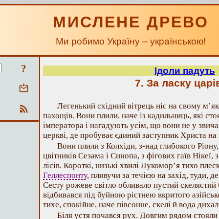
МИСЛЕНЕ ДРЕВО
Ми робимо Україну – українською!
?
Ідоли падуть
7. За ласку царі
Легенький східний вітрець ніс на свому м’я
пахощів. Вони плили, наче із кадильниць, які ст
імператора і нагадують усім, що вони не у звичайн
церкві, де пробуває єдиний заступник Христа на
Вони плили з Колхіди, з-над глибокого Ріону,
цвітників Сезама і Синопа, з фігових гаїв Нікеї, 
лісів. Короткі, низькі хвилі Лукомор’я тихо плес
Геллеспонту
, пливучи за течією на захід, туди, д
Сесту рожеве світло обливало пустий скелястий 
відбивався під буйною рістнею вкритого азійськ
тихе, спокійне, наче півсонне, скелі й вода ди
Біля устя почався рух. Довгим рядом стояли 