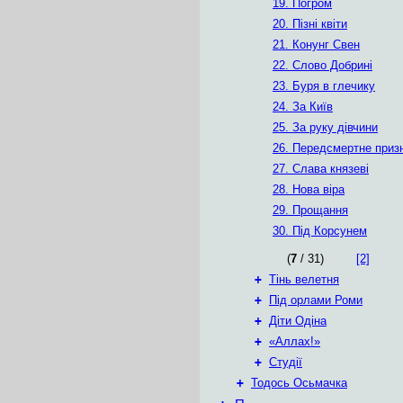
19. Погром
20. Пізні квіти
21. Конунг Свен
22. Слово Добрині
23. Буря в глечику
24. За Київ
25. За руку дівчини
26. Передсмертне приз
27. Слава князеві
28. Нова віра
29. Прощання
30. Під Корсунем
(
7
/ 31)
[2]
+
Тінь велетня
+
Під орлами Роми
+
Діти Одіна
+
«Аллах!»
+
Студії
+
Тодось Осьмачка