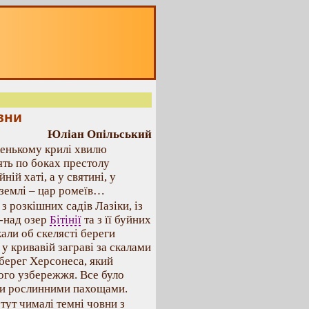
вни
Юліан Опільський
кенькому крилі хвилю
оять по боках престолу
ій хаті, а у святині, у
 землі – цар ромеїв…
 з розкішних садів Лазіки, із
з-над озер
Бітінії
та з її буйних
кали об скелясті береги
е у кривавій заграві за скалами
берег Херсонеса, який
ого узбережжя. Все було
хали рослинними пахощами.
тут чималі темні човни з