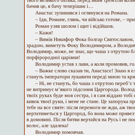
твого великого батька, перед яким тремтіли коли
бачив це, я бачу теперішнє і…
Анастас зупинився і оглянувся на Романа.
– Іди, Романе, глянь, чи військо готове, – при
Роман узяв шолом і щит і відійшов.
– Кажи!
– Вимів Никифор Фока болгар Святославом, 
зрадою, виметуть Фоку Володимиром, а Володим
Володимир, може, не знає, що чаша з отрутою бл
порфірородної царівни!
Володимир устав з лави, а коли промовив, го
– Важке слово сказав ти, Анастасе! Знаю я е
стануть імператори лукавити переді мною та кр
– Ні, не стануть, бо чаша з отрутою переб’є
не витримує м’якого підсоння Царгорода. Волода
твоїх руках буде моя сестра, і я сам віддаю тобі
кивок твоєї руки, і мене не стане. Це запорука пр
тебе на все святе: після перемоги не жди, аж тв
вертатиметься у Царгород, бо вона може привезт
в домовині. Після битви вертайся на Русь і не по
волос, але здалека!
Володимир помовчав.