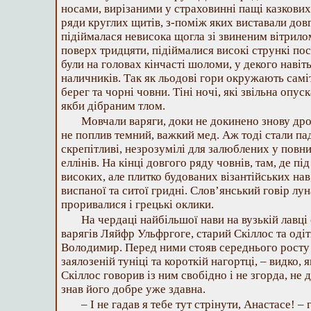
носами, вирізаними у страховинні пащі казкових 
ряди круглих щитів, з-поміж яких виставали довг
підіймалася невисока щогла зі звиненим вітрилом
поверх тридцяти, підіймалися високі стрункі пос
були на головах кінчасті шоломи, у декого навіть
наличників. Так як льодові гори окружають саміт
берег та чорні човни. Тіні ночі, які звільна опус
якби дібраним тлом.
Мовчали варяги, доки не докинено знову дров
не поплив темний, важкий мед. Аж тоді стали пад
скрепітливі, незрозумілі для залюблених у повн
еллінів. На кінці довгого ряду човнів, там, де п
високих, але плитко будованих візантійських нав
виспаної та ситої гридні. Слов’янський говір луна
проривалися і грецькі оклики.
На чердаці найбільшої нави на вузькій лавці
варягів Ляйфр Ульфргоге, старий Скіллос та од
Володимир. Перед ними стояв середнього росту 
заялозеній туніці та короткій нагортці, – видко,
Скіллос говорив із ним свобідно і не згорда, не 
знав його добре уже здавна.
– І не гадав я тебе тут стрінути, Анастасе! –