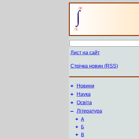
Лист на сайт
Стрічка новин (RSS)
+
Новини
+
Наука
+
Освіта
–
Література
+
А
+
Б
+
В