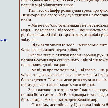
приглядався до нього Скіллос, а Володимир зроз
першій мірі зблизитися з ним.
Тим часом Ляйфр розпитував грека про флот
Никифора, що свого часу був втягнув Святослав
похід.
– Ми не поб’ємо бунтівників і не переможемо
моря, – пояснював Скіллосові. – Вони мають зв’
розбишаками Кілікії та Архіпелагу, кораблі при
звідусіль.
нання
– Відкіля ти знаєш те все? – легковажно пит
Фока висповідався перед тобою?
Рибалка гнівно стягнув брови і зробив рух, 
погляд Володимира спинив його, і він зі зневаж
поклонився до ніг патриція.
– Мені, як простолюдинові, – відповів, – не 
Фоки. А що я був свого часу перекладачем і розу
багато дечого. Там теж мене розпитували про ім
цьому дізнався дещо такого, чого не знав.
З похиленою головою стояв Анастас непоруш
погляд його самого або Володимира може зради
його наміри. Аж ось заговорив Володимир:
– Отже, їдь, достойний, у Царгород і звісти