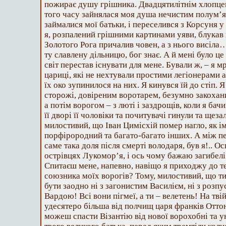
пожирає душу грішника. Двадцятилітнім хлопцем я
того часу зайнялася моя душа нечистим полум’я
займалися мої батьки, і переселився з Корсуня у
я, розпалений грішними картинами уяви, блукав 
Золотого Рога причалив човен, а з нього висіла…
ту славлену дільницю, бог знає. А й мені було це
світ перестав існувати для мене. Бували ж, – я мрі
цариці, які не нехтували простими легіонерами 
їх око зупинилося на них. Я кинувся їй до стіп. Я
сторожі, довіреним воротарем, безумно закохан
а потім ворогом – з люті і заздрощів, коли я бачи
її дворі її чоловіки та почитувачі гинули та щез
милостивий, що Іван Цимісхій помер нагло, як і
порфірородний та багато-багато інших. А між 
саме така доля після смерті володаря, був я!.. Ос
острівцях Лукомор’я, і ось чому бажаю загибелі
Спитаєш мене, напевно, навіщо я приходжу до те
союзника моїх ворогів? Тому, милостивий, що ти
бути заодно ні з загонистим Василієм, ні з розп
Вардою! Всі вони пігмеї, а ти – велетень! На тві
удесятеро більша від полчищ царя франків Отто
можеш спасти Візантію від нової ворохобні та 