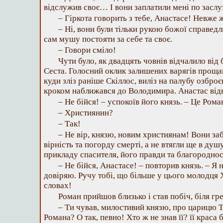
відслужив своє… І вони заплатили мені по заслу
– Гіркота говорить з тебе, Анастасе! Невже 
– Ні, вони були тільки рукою божої справедли
сам мушу постояти за себе та своє.
– Говори сміло!
Чути було, як двадцять човнів відчалило від 
Сеста. Голосний оклик залишених варягів проща
куди зліз раніше Скіллос, виліз на палубу озбр
кроком наближався до Володимира. Анастас відв
– Не бійся! – успокоїв його князь. – Це Ром
– Християнин?
– Так!
– Не вір, князю, новим християнам! Вони за
вірність та погорду смерті, а не втягли ще в ду
прикладу спасителя, його правди та благороднос
– Не бійся, Анастасе! – повторив князь. – Я 
довіряю. Ручу тобі, що більше у цього молодця 
словах!
Роман прийшов близько і став побіч, біля гре
– Ти чував, милостивий князю, про царицю 
Романа? О так, певно! Хто ж не знав її? її краса 