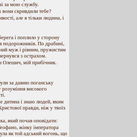
зі за мою службу.
ж вони скривдили тебе?
вості, але я тільки людина, і
берега і поплило у сторону
в подорожників. По драбині,
оєний муж і рівним, пружистим
ернувся з острахом.
ан Олешич, мій прибічник.
були за давню поганську
шу розуміння високого
ті.
не дитина і знаю людей, яким
Христової правди, ніж у твоїх
ка, який почав оповідати:
Теофано, жінку імператора
була як той адський вогонь, що