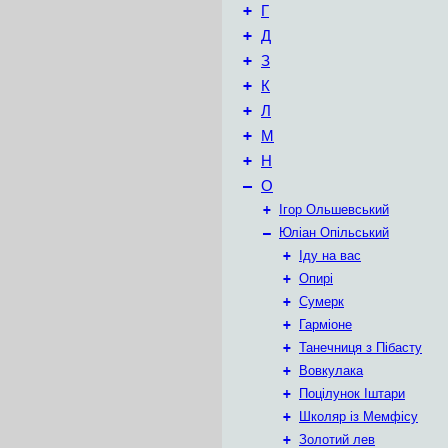
+
Г
+
Д
+
З
+
К
+
Л
+
М
+
Н
–
О
+
Ігор Ольшевський
–
Юліан Опільський
+
Іду на вас
+
Опирі
+
Сумерк
+
Гарміоне
+
Танечниця з Пібасту
+
Вовкулака
+
Поцілунок Іштари
+
Школяр із Мемфісу
+
Золотий лев