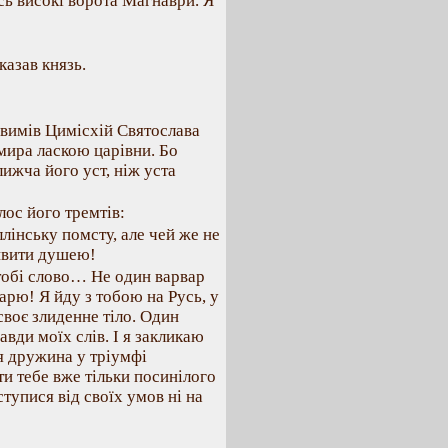
сь високі ворота Магнаври. Я
казав князь.
вимів Цимісхій Святослава
ира ласкою царівни. Бо
ижча його уст, ніж уста
лос його тремтів:
ллінську помсту, але чей же не
ивити душею!
 тобі слово… Не один варвар
рю! Я йду з тобою на Русь, у
 своє злиденне тіло. Один
авди моїх слів. І я закликаю
оя дружина у тріумфі
и тебе вже тільки посинілого
ступися від своїх умов ні на