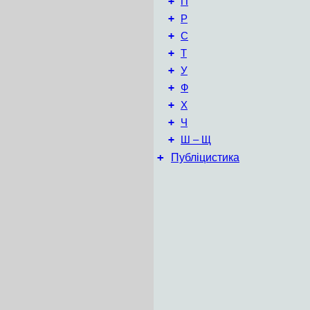
+
П
+
Р
+
С
+
Т
+
У
+
Ф
+
Х
+
Ч
+
Ш – Щ
+
Публіцистика