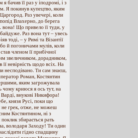
 бачив її раз у іподромі, і з
м. Я покинув купецтво, яким
 Царгород. Раз увечері, коли
попід Влахерно, до берега
 вона! Що привело її туди, у
 байдуже. Раз вона тут – увесь
яв тоді, – у Римі та Візантії
або й погоничами мулів, коли
 став членом її прибічної
им звеличником, дорадником,
в її невірність щодо всіх. На
али несподівано. Ти сам знаєш,
мператор Роман, Костянтин
першими, яким загрожувала
ь чому криюся я ось тут, на
 Варді, внукові Никифора!
бе, князя Русі, поки що
 не грек, отже, не можеш
усним Костянтином, ні з
й поклик збирається рать
на, володаря Заходу! Ти один
унаслідити гідно спадщину