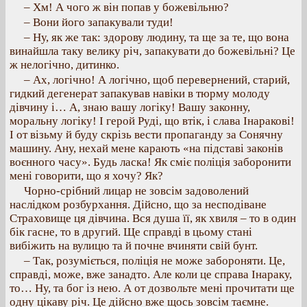
– Хм! А чого ж він попав у божевільню?
– Вони його запакували туди!
– Ну, як же так: здорову людину, та ще за те, що вона
винайшла таку велику річ, запакувати до божевільні? Це
ж нелогічно, дитинко.
– Ах, логічно! А логічно, щоб перевернений, старий,
гидкий дегенерат запакував навіки в тюрму молоду
дівчину і… А, знаю вашу логіку! Вашу законну,
моральну логіку! І герой Руді, що втік, і слава Інаракові!
І от візьму й буду скрізь вести пропаганду за Сонячну
машину. Ану, нехай мене карають «на підставі законів
воєнного часу». Будь ласка! Як сміє поліція заборонити
мені говорити, що я хочу? Як?
Чорно-срібний лицар не зовсім задоволений
наслідком розбурхання. Дійсно, що за несподіване
Страховище ця дівчина. Вся душа її, як хвиля – то в один
бік гасне, то в другий. Ще справді в цьому стані
вибіжить на вулицю та й почне вчиняти свій бунт.
– Так, розуміється, поліція не може забороняти. Це,
справді, може, вже занадто. Але коли це справа Інараку,
то… Ну, та бог із нею. А от дозвольте мені прочитати ще
одну цікаву річ. Це дійсно вже щось зовсім таємне.