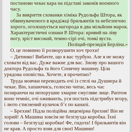
постанови чекає кара на підставі законів воєнного
часу.
За викриття схованки хіміка Рудольфа Штора, як
обвинуваченого в крадіжці брильянтів та небезпечно
хорого, оголошується нагорода в два мільйони марок.
Характеристичні ознаки Р. Штора: кривий на ліву
ногу, зріст високий, темно-сірі очі, тонкі вуста.
Поліцай-президія Берліна.»
О, це повинно її розворушити хоч трохи!
– Дитинко! Вибачте, що я вас турбую. Але я не можу
сховати від вас. Дуже важне для вас. Знову про вашого
доктора Рудольфа та його Сонячну машину. Ціла
урядова оповістка. Хочете, я прочитаю?
Труда мовчки переводить очі із стелі на Душнера й
чекає. Він, хапаючись, голосно читає, весь час
позираючи на непорушне хмарне смугляве лице. Раптом
воно темніє, очі оживають, уся постать підстрибує вгору,
і люто стиснений кулачок б’є по канапі.
– Брехня! Підла поліційна лицемірна брехня! Він не
хорий! А Машина зовсім не безглузда коробка. Їхні
голови – безглузді коробки! Фе, гидота! І брильянтів він
не крав. А просто взяв для своєї Машини!