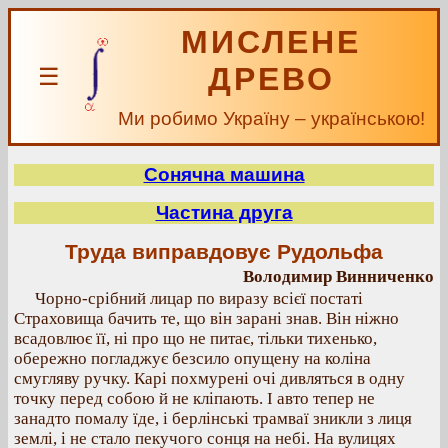
МИСЛЕНЕ
ДРЕВО
☰
Ми робимо Україну – українською!
Сонячна машина
Частина друга
Труда виправдовує Рудольфа
Володимир Винниченко
Чорно-срібний лицар по виразу всієї постаті
Страховища бачить те, що він зарані знав. Він ніжно
всадовлює її, ні про що не питає, тільки тихенько,
обережно погладжує безсило опущену на коліна
смугляву ручку. Карі похмурені очі дивляться в одну
точку перед собою й не кліпають. І авто тепер не
занадто помалу їде, і берлінські трамваї зникли з лиця
землі, і не стало пекучого сонця на небі. На вулицях