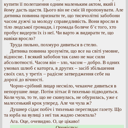
купити її полегшення одним маленьким актом, який і
йому дасть щастя. Цього він не сміє їй пропонувати. Але
дитинка повинна признати те, що тисячолітні забобони
часом дужчі за молоду справедливість. Вони вросли в
тіло людської громади, і громада боляче б’є того, хто
пробує видерти їх із неї. Чи варто ж видирати те, що
навіки вросло?
Труда пильно, похмуро дивиться в стелю.
Дитинка повинна зрозуміти, що все на світі умовне,
відносне. І всякий забобон так само не має сили
абсолютності. Часом він – зло, часом – добро. В одних
умовах шлюб є каторга, в других – засіб збільшення
своїх сил, у третіх – радісне затвердження себе на
дорозі до вічності.
Чорно-срібний лицар несміло, чекаюче дивиться в
непорушне лице. Потім зітхає й тихенько підводиться.
Коли чула, то те, що не скинулась, не обурилась, уже є
малесенький крок уперед. Але чи чула ж?
Душнер сідає побіч і тихенько переглядає газету. Що
та юрба на вулиці з неї так жадно смоктала?
Ага. Оце, очевидно. О, це цікаво!
Оповістка: