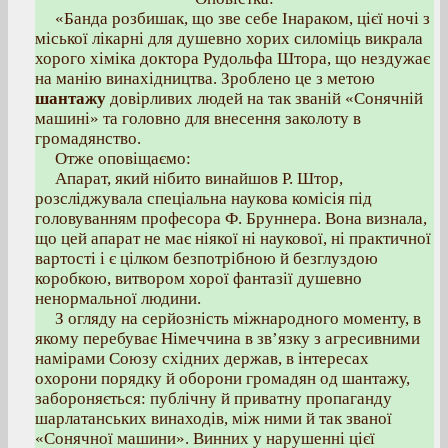
«Банда розбишак, що зве себе Інараком, цієї ночі з
міської лікарні для душевно хорих силоміць викрала
хорого хіміка доктора Рудольфа Штора, що нездужає
на манію винахідництва. Зроблено це з метою
шантажу
довірливих людей на так званій «Сонячній
машині» та головно для внесення заколоту в
громадянство.
Отже оповіщаємо:
Апарат, який нібито винайшов Р. Штор,
розсліджувала спеціальна наукова комісія під
головуванням професора Ф. Бруннера. Вона визнала,
що цей апарат не має ніякої ні наукової, ні практичної
вартості і є цілком безпотрібною й безглуздою
коробкою, витвором хорої фантазії душевно
ненормальної людини.
З огляду на серйозність міжнародного моменту, в
якому перебуває Німеччина в зв’язку з агресивними
намірами Союзу східних держав, в інтересах
охорони порядку й оборони громадян од шантажу,
забороняється: публічну й приватну пропаганду
шарлатанських винаходів, між ними й так званої
«Сонячної машини». Винних у нарушенні цієї