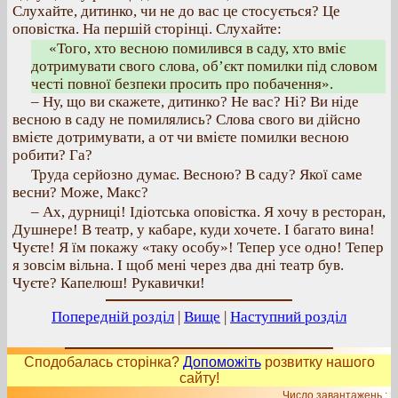
Слухайте, дитинко, чи не до вас це стосується? Це
оповістка. На першій сторінці. Слухайте:
«Того, хто весною помилився в саду, хто вміє
дотримувати свого слова, об’єкт помилки під словом
честі повної безпеки просить про побачення».
– Ну, що ви скажете, дитинко? Не вас? Ні? Ви ніде
весною в саду не помилялись? Слова свого ви дійсно
вмієте дотримувати, а от чи вмієте помилки весною
робити? Га?
Труда серйозно думає. Весною? В саду? Якої саме
весни? Може, Макс?
– Ах, дурниці! Ідіотська оповістка. Я хочу в ресторан,
Душнере! В театр, у кабаре, куди хочете. І багато вина!
Чуєте! Я їм покажу «таку особу»! Тепер усе одно! Тепер
я зовсім вільна. І щоб мені через два дні театр був.
Чуєте? Капелюш! Рукавички!
Попередній розділ
|
Вище
|
Наступний розділ
Сподобалась сторінка?
Допоможіть
розвитку нашого
сайту!
Число завантажень :