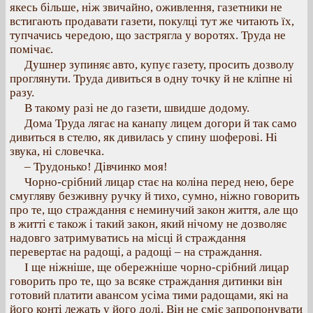
якесь більше, ніж звичайно, оживлення, газетники не
встигають продавати газети, покулці тут же читають їх,
тупчачись чередою, що застрягла у воротях. Труда не
помічає.
Душнер зупиняє авто, купує газету, просить дозволу
проглянути. Труда дивиться в одну точку й не кліпне ні
разу.
В такому разі не до газети, швидше додому.
Дома Труда лягає на канапу лицем догори й так само
дивиться в стелю, як дивилась у спину шоферові. Ні
звука, ні словечка.
– Трудонько! Дівчинко моя!
Чорно-срібний лицар стає на коліна перед нею, бере
смугляву безживну ручку й тихо, сумно, ніжно говорить
про те, що страждання є неминучий закон життя, але що
в житті є також і такий закон, який нічому не дозволяє
надовго затримуватись на місці й страждання
перевертає на радощі, а радощі – на страждання.
І ще ніжніше, ще обережніше чорно-срібний лицар
говорить про те, що за всяке страждання дитинки він
готовий платити авансом усіма тими радощами, які на
його конті лежать у його долі. Він не сміє запропонувати