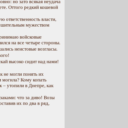
овно: но зато всякая неудача
твете. Оттого редкий кошевой
ю ответственность власти,
 решительным мужеством
 принимаю войсковые
нился на все четыре стороны.
шались неистовые возгласы.
вого!
скай высоко сидит над нами!
к не могли понять их
м могила? Кому копать
 – утопили в Днепре, как
заками: что за диво! Возы
оставив их по два в ряд,