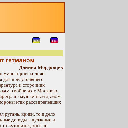
О
uk
ru
ют гетманом
Даниил Мордовцев
 шумно: происходило
на для предстоявшего
креатура и сторонник
якам в войне их с Москвою,
 Цареград «мушкетным дымом
стороны этих рассвирепевших
 ругань, крики, то и дело
льные доводы – кулачные и
-то «утопить», кого-то