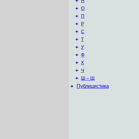
+
Н
+
О
+
П
+
Р
+
С
+
Т
+
У
+
Ф
+
Х
+
Ч
+
Ш – Щ
+
Публицистика