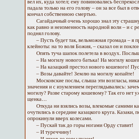
вел их, куда хотел; ему повиновались беспрекосл
падала только на его голову – он за все был в о
кончал собственною смертью.
Сагайдачный очень хорошо знал эту страшну
как равно и неизменность народной воли – и с
поднял голову.
– Пусть будет так, вельможная громада – я
клейноты: на то воля Божия, – сказал он и покло
Опять туча шапок полетела в воздух. Послы
– На могилу нового батька! На могилу коше
– На казацкий престол нового кошевого! Пу
– Возы давайте! Землю на могилу копайте!
Московские послы, слыша эти возгласы, ника
значения и с изумлением переглядывались: заче
могилу? Разве старому кошевому? Так его нет уж
щенка…
Откуда ни взялись возы, влекомые самими ка
очутились в середине казацкого круга. Казаки, п
опрокинули вверх колесами.
– Пускай так до горы ногами Орду ставит!
– И туреччину!
– И ляхов до горы пузом!