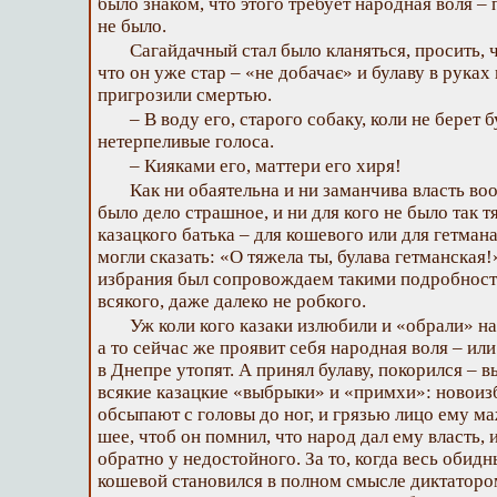
было знаком, что этого требует народная воля –
не было.
Сагайдачный стал было кланяться, просить, 
что он уже стар – «не добачає» и булаву в рука
пригрозили смертью.
– В воду его, старого собаку, коли не берет 
нетерпеливые голоса.
– Кияками его, маттери его хиря!
Как ни обаятельна и ни заманчива власть во
было дело страшное, и ни для кого не было так т
казацкого батька – для кошевого или для гетман
могли сказать: «О тяжела ты, булава гетманская
избрания был сопровождаем такими подробностя
всякого, даже далеко не робкого.
Уж коли кого казаки излюбили и «обрали» на
а то сейчас же проявит себя народная воля – ил
в Днепре утопят. А принял булаву, покорился – 
всякие казацкие «выбрыки» и «примхи»: новоиз
обсыпают с головы до ног, и грязью лицо ему маж
шее, чтоб он помнил, что народ дал ему власть, 
обратно у недостойного. За то, когда весь обид
кошевой становился в полном смысле диктатором