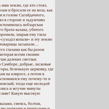
 ими землю, где кто стоял.
зам и бросали ее на воза, как
и в голове Сагайдачного,
л в стороне и задумчиво
 вспомнилась кобзарская
го брата-казака, убитого
оронили, закрыв ему глаза
суходіл копали» и эту землю
о товарища засыпали…
его глазами как бы разом
 которая всеми своими
уши далеких светлых
в Самборе, добрые, ласковые
горы, беленькую церковку, где
м на клиросе, а потом в
Вспомнился ему почему-то и
кевский, тогда еще молодой
ились и жгучие минуты
 славе! Какую высокую
азаки, смеясь, болтая,
землю шапками и приполами и