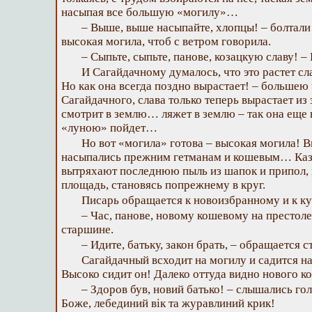
насыпая все большую «могилу»…
– Выше, выше насыпайте, хлопцы! – болтали 
высокая могила, чтоб с ветром говорила.
– Сыпьте, сыпьте, панове, козацкую славу! –
И Сагайдачному думалось, что это растет сл
Но как она всегда поздно вырастает! – большею 
Сагайдачного, слава только теперь вырастает из 
смотрит в землю… ляжет в землю – так она еще 
«луною» пойдет…
Но вот «могила» готова – высокая могила! 
насыпались прежним гетманам и кошевым… Каза
вытряхают последнюю пыль из шапок и припол, 
площадь, становясь попрежнему в круг.
Писарь обращается к новоизбранному и к к
– Час, панове, новому кошевому на престоле 
старшине.
– Идите, батьку, закон брать, – обращается 
Сагайдачный всходит на могилу и садится н
Высоко сидит он! Далеко оттуда видно нового к
– Здоров був, новий батько! – слышались гол
Боже, лебединий вік та журавлиний крик!