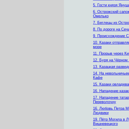
5. Гости князя Януш
6. Острожский сапо
Омелько
7. Беглецы из Остро
8. По дороге на Сеч
9. Происхождение С
10. Казаки отправля
море
11. Прорыв через К
12. Буря на Чёрном
13. Казацкая развед
14. На невольничье
Кафе
15. Казаки овладев
16. Нападение казак
17. Нападение татар
Переволочну
16. Любовь Петра М
Людвики
19. Пётр Могила в Л
Вишневецкого