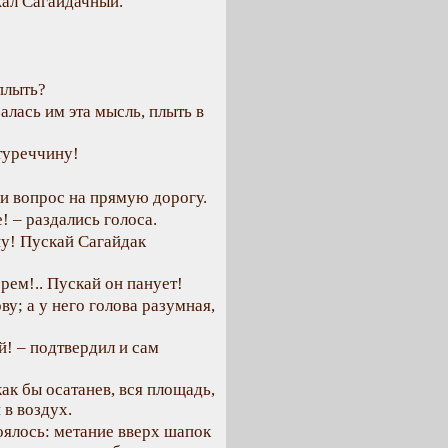
жал Сагайдачный.
плыть?
алась им эта мысль, плыть в
 туреччину!
ли вопрос на прямую дорогу.
! – раздались голоса.
у! Пускай Сагайдак
рем!.. Пускай он панует!
у; а у него голова разумная,
й! – подтвердил и сам
как бы осатанев, вся площадь,
 в воздух.
оялось: метание вверх шапок