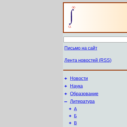
Письмо на сайт
Лента новостей (RSS)
+
Новости
+
Наука
+
Образование
–
Литература
+
А
+
Б
+
В