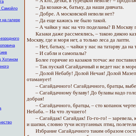
– А кто, детки, в турецкой неволе? – продол
га
– Да козаки-ж, батьку, да наши дивчата.
и Самойло
– Добре. А московской неволи нет?
и на галере
– Да еще кажись не было такой.
– А чайки у нас на что поделаны? В Москву 
Казаки даже рассмеялись, – такою дикою каз
Безродного
Москву, где и моря нет, а только леса да лапти.
Поповича
– Нет, батьку, – чайки у нас на татарву да на
Киев
– И сабли и самопалы?
д Хотином
Более горячие из казаков тотчас же постави
– Так пускай Сагайдачный и ведет нас в море
чного
– Долой Небабу! Долой Нечая! Долой Мазеп
отаманует!
– Сагайдачного! Сагайдачного, братцы, выбе
– Сагайдачному булаву! До булавы надо голов
добрая!
– Сагайдачного, братцы, – сто копанок черте
а
Небаба. – На что лучшего!
– Сагайдак! Сагайдак! Го-го-го! – заревела, 
чество
и шапки, словно тучи испуганных птиц, полетели
Избрание Сагайдачного таким образом сост