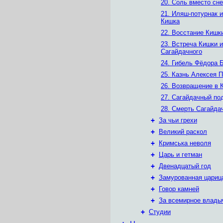
20. Соль вместо сне
21. Иляш-потурнак 
Кишка
22. Восстание Кишк
23. Встреча Кишки и
Сагайдачного
24. Гибель Фёдора 
25. Казнь Алексея 
26. Возвращение в 
27. Сагайдачный по
28. Смерть Сагайда
+
За чьи грехи
+
Великий раскол
+
Кримська неволя
+
Царь и гетман
+
Двенадцатый год
+
Замурованная цариц
+
Говор камней
+
За всемирное влады
+
Студии