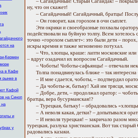
– Сагайдачный! Старый Сагайдак! – покрыли 
а
ну, что он скажет!
жник
– Сагайдачный! Сагайдачный, братцы! Послу
– Он говорит, как горохом в очи сыплет.
га
Эти окрики и своеобразные похвалы оратор
ь
подействовали на буйную толпу. Всем хотелось 
агайдачного
точно «горохом сыплет»: это были дети – порох
ются на
искры кремня и также мгновенно потухал.
– Что, хлопцы, краше: лапти московские ил
изи-Кермен
– вдруг озадачил их вопросом Сагайдачный.
 море
– Чоботы! Чоботы-сафьянцы! – отвечали нек
ка в Кафе
Толпа понадвинулась ближе – так интересна
м рынке в
– И мне сдается, чоботы, – подтвердил орато
– Да чоботы-ж, батьку! Хай им трясця, моск
ают Кафой
– Добре, дети, – продолжал оратор: – чобот
ов на Синоп
братцы, вера бусурманская!?
 на
– Турецкая, батьку! – обрадовались «хлопцы
– А неволя какая, детки? – допытывался орат
огилы и
– И неволя турецкая! – закричало разом мно
турецкая, разлука христианская. Вот так старый 
убнах у
радовались казаки.