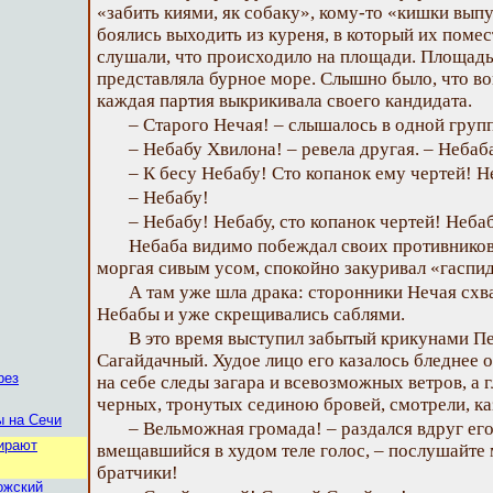
«забить киями, як собаку», кому-то «кишки вы
боялись выходить из куреня, в который их помес
слушали, что происходило на площади. Площадь,
представляла бурное море. Слышно было, что во
каждая партия выкрикивала своего кандидата.
– Старого Нечая! – слышалось в одной групп
– Небабу Хвилона! – ревела другая. – Небаб
– К бесу Небабу! Сто копанок ему чертей! Н
– Небабу!
– Небабу! Небабу, сто копанок чертей! Неба
Небаба видимо побеждал своих противников.
моргая сивым усом, спокойно закуривал «гаспи
А там уже шла драка: сторонники Нечая схв
Небабы и уже скрещивались саблями.
В это время выступил забытый крикунами П
Сагайдачный. Худое лицо его казалось бледнее 
рез
на себе следы загара и всевозможных ветров, а 
черных, тронутых сединою бровей, смотрели, ка
ы на Сечи
– Вельможная громада! – раздался вдруг его
бирают
вмещавшийся в худом теле голос, – послушайте 
братчики!
ожский