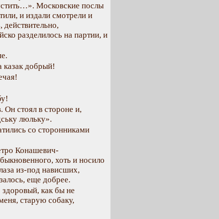
пустить…». Московские послы
тили, и издали смотрели и
 действительно,
йско разделилось на партии, и
е.
а казак добрый!
ечая!
бу!
 Он стоял в стороне и,
дську люльку».
атились со сторонниками
етро Конашевич-
обыкновенного, хоть и носило
глаза из-под нависших,
залось, еще добрее.
 здоровый, как бы не
меня, старую собаку,