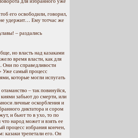
 поворота для избранного уже
чтоб его освободили, говорил,
х не удержит… Ему тотчас же
булавы! – раздались
обще, но власть над казаками
яжело время власти, как для
а. Они по справедливости
!» Уже самый процесс
ми, которые могли испугать
 отаманство – так повинуйся,
и киями забьют до смерти, или
выноси личные оскорбления и
бранного диктатора и сором
ут, и бьют то в ухо, то по
и что народ может и взять ее
ный процесс избрания кончен,
: казаки трепетали его. Он