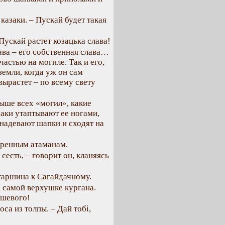
казаки. – Пускай будет такая
 Пускай растет козацька слава!
ава – его собственная слава…
частью на могиле. Так и его,
земли, когда уж он сам
вырастет – по всему свету
Выше всех «могил», какие
ки утаптывают ее ногами,
надевают шапки и сходят на
уренным атаманам.
сесть, – говорит он, кланяясь
старшина к Сагайдачному.
а самой верхушке кургана.
ошевого!
оса из толпы. – Дай тобі,