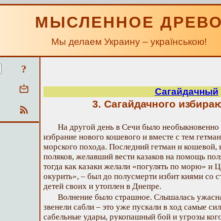
МЫСЛЕННОЕ ДРЕВ
Мы делаем Украину – українською!
?
Сагайдачный
3. Сагайдачного избира
На другой день в Сечи было необыкновенно
избрание нового кошевого и вместе с тем гетма
морского похода. Последний гетман и кошевой, 
поляков, желавший вести казаков на помощь пол
тогда как казаки желали «погулять по морю» и
окурить», – был до полусмерти избит киями со 
детей своих и утоплен в Днепре.
Волнение было страшное. Слышалась ужасная
звенели сабли – это уже пускали в ход самые си
сабельные удары, рукопашный бой и угрозы кого