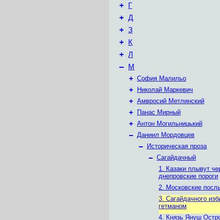
+
Г
+
Д
+
З
+
К
+
Л
–
М
+
София Малильо
+
Николай Маркевич
+
Амвросий Метлинский
+
Панас Мирный
+
Антон Могильницький
–
Даниил Мордовцев
–
Историческая проза
–
Сагайдачный
1. Казаки плывут че
днепровские пороги
2. Московские посл
3. Сагайдачного из
гетманом
4. Князь Януш Остр