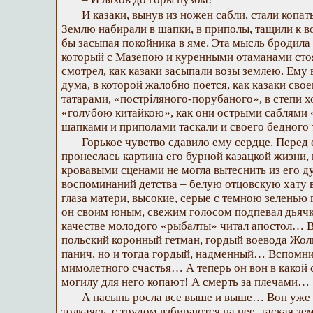
И казаки, вынув из ножен сабли, стали копать
Землю набирали в шапки, в приполы, тащили к во
бы засыпая покойника в яме. Эта мысль бродила 
который с Мазепою и куренными отаманами стоя
смотрел, как казаки засыпали возы землею. Ему
дума, в которой жалобно поется, как казаки свое
татарами, «постріляного-порубаного», в степи х
«голубою китайкою», как они острыми саблями «
шапками и приполами таскали и своего бедног
Горькое чувство сдавило ему сердце. Перед 
пронеслась картина его бурной казацкой жизни,
кровавыми сценами не могла вытеснить из его д
воспоминаний детства – белую отцовскую хату 
глаза матери, высокие, серые с темною зеленью 
он своим юным, свежим голосом подпевал дьячка
качестве молодого «рыбалты» читал апостол… 
польский коронный гетман, гордый воевода Жол
панич, но и тогда гордый, надменный… Вспомн
мимолетного счастья… А теперь он вон в какой
могилу для него копают! А смерть за плечами…
А насыпь росла все выше и выше… Вон уже к
толкаясь, с трудом взбираются на нее, таская 