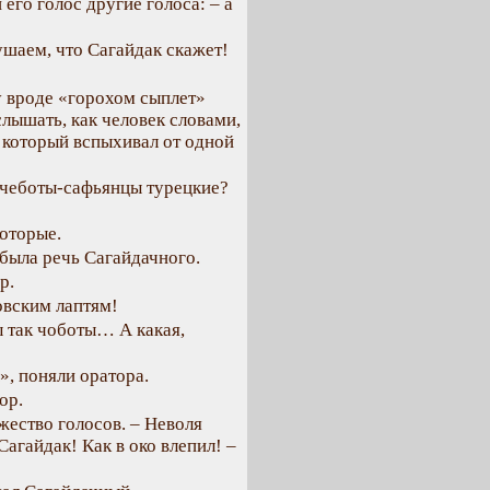
его голос другие голоса: – а
шаем, что Сагайдак скажет!
у вроде «горохом сыплет»
слышать, как человек словами,
, который вспыхивал от одной
и чеботы-сафьянцы турецкие?
оторые.
 была речь Сагайдачного.
р.
овским лаптям!
ы так чоботы… А какая,
», поняли оратора.
ор.
жество голосов. – Неволя
Сагайдак! Как в око влепил! –