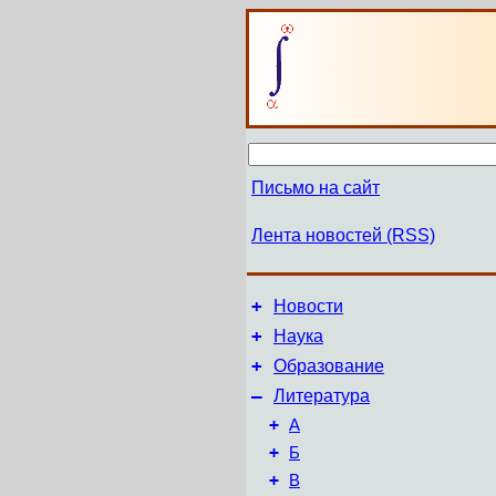
Письмо на сайт
Лента новостей (RSS)
+
Новости
+
Наука
+
Образование
–
Литература
+
А
+
Б
+
В