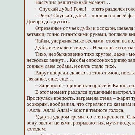
Наступил решительный момент…
– Спускай дубы! Режь! – опять раздался гол
– Режь! Спускай дубы! – прошло по всей фло
Днепра до другого.
Отрезанные от чаек дубы и осокори, шевел
ветвями, точно гигантскими руками, поплыли в
Чайки, удерживаемые веслами, стояли на в
Дубы исчезали из виду… Некоторые из каза
Тихо, необыкновенно тихо кругом, даже «м
несколько минут… Как бы спросонок хрипло запе
сонным лаем собака, и опять стало тихо.
Вдруг впереди, далеко за этою тьмою, послы
звяканье, еще, еще…
– Зацепили! – прошептал про себя Карпо, нал
В этот момент раздался пушечный выстрел, 
Проснулась крепость, загремела стена – жарят т
осокорям, воображая, что стреляют по казакам 
«Алла! Алла! Алла!» воют в темноте голоса.
Удар за ударом гремит со стен крепости. Сл
воду, звенят цепями, разрывают их, мутят воду, 
колодам.