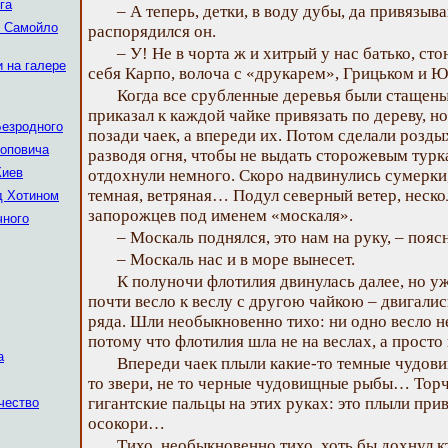
га
– А теперь, детки, в воду дубы, да привязыва
и Самойло
распорядился он.
– У! Не в чорта ж и хитрый у нас батько, сто
и на галере
себя Карпо, волоча с «друкарем», Грицьком и 
Когда все срубленные деревья были стащен
приказал к каждой чайке привязать по дереву, но
Безродного
позади чаек, а впереди их. Потом сделали розды
Поповича
разводя огня, чтобы не выдать сторожевым турк
Киев
отдохнули немного. Скоро надвинулись сумерки,
темная, ветряная… Подул северный ветер, неско
д Хотином
запорожцев под именем «москаля».
чного
– Москаль поднялся, это нам на руку, – пояс
– Москаль нас и в море вынесет.
К полуночи флотилия двинулась далее, но уж
почти весло к веслу с другою чайкою – двигалис
ряда. Шли необыкновенно тихо: ни одно весло 
потому что флотилия шла не на веслах, а просто
а
Впереди чаек плыли какие-то темные чудови
то звери, не то черные чудовищные рыбы… Торча
гигантские пальцы на этих руках: это плыли при
чество
осокори…
Тихо, необыкновенно тихо, хоть бы дохнул 