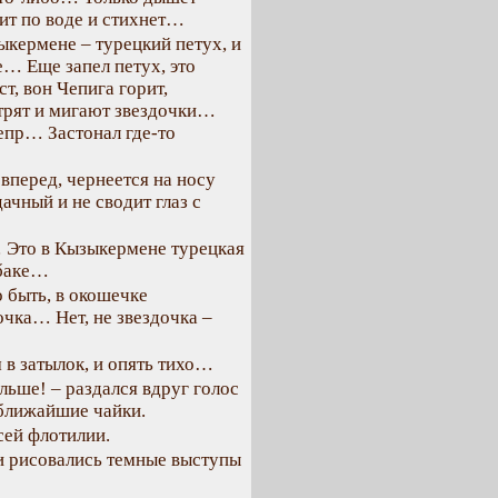
ит по воде и стихнет…
зыкермене – турецкий петух, и
е… Еще запел петух, это
т, вон Чепига горит,
трят и мигают звездочки…
непр… Застонал где-то
вперед, чернеется на носу
ачный и не сводит глаз с
… Это в Кызыкермене турецкая
обаке…
 быть, в окошечке
чка… Нет, не звездочка –
 в затылок, и опять тихо…
альше! – раздался вдруг голос
 ближайшие чайки.
всей флотилии.
и рисовались темные выступы