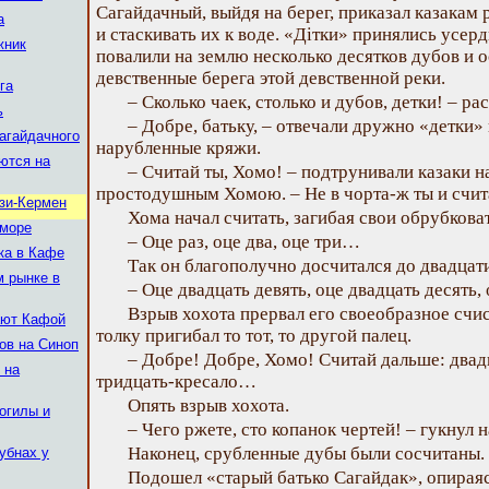
Сагайдачный, выйдя на берег, приказал казакам 
а
и стаскивать их к воде. «Дітки» принялись усерд
жник
повалили на землю несколько десятков дубов и 
девственные берега этой девственной реки.
га
– Сколько чаек, столько и дубов, детки! – р
ь
– Добре, батьку, – отвечали дружно «детки» 
агайдачного
нарубленные кряжи.
ются на
– Считай ты, Хомо! – подтрунивали казаки 
простодушным Хомою. – Не в чорта-ж ты и счит
изи-Кермен
Хома начал считать, загибая свои обрубкова
 море
– Оце раз, оце два, оце три…
ка в Кафе
Так он благополучно досчитался до двадцати
м рынке в
– Оце двадцать девять, оце двадцать десять
Взрыв хохота прервал его своеобразное счис
ают Кафой
толку пригибал то тот, то другой палец.
ов на Синоп
– Добре! Добре, Хомо! Считай дальше: двадц
 на
тридцать-кресало…
Опять взрыв хохота.
огилы и
– Чего ржете, сто копанок чертей! – гукнул 
Наконец, срубленные дубы были сосчитаны.
убнах у
Подошел «старый батько Сагайдак», опираяс