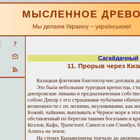
МЫСЛЕННОЕ ДРЕВ
Мы делаем Украину – українською!
?
Сагайдачный
11. Прорыв через Киз
Казацкая флотилия благополучно доплыла д
Это была небольшая турецкая крепостца, сто
днепровские лиманы и предназначенная собствен
собою Днепр с его страшными чубатыми обитате
возможности с их легкими, неуловимыми, как мо
Божий, чайками, выплывать в Черное море в это
обставленный по берегам такими богатыми и кр
Козлов, Кафа, Трапезонт, Синоп и сам Стамбул,
Аллаха на земле.
На стенах Кызыкермена торчало до дюжины