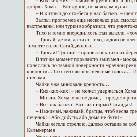
– Ких-ких-ких! – зажимая рукою нос и рот, 
добряк Хома. – Вот дурни, по колодам лупят…
– И хитрый до сто-беса у нас батько! – шепч
Залпы, прогремев еще несколько раз, смолкл
выстреляны, или турки вообразили, что уничтож
Тихо и темно впереди, хоть глаз выколи, «хо
– Трогай, детки, да тихо, тихо, водою не плес
темноте голос Сагайдачного.
– Трогай! Трогай! – пронеслось тихо от бере
В тот же момент порывисто зашумел «моска
понеслись по темной поверхности мрачной рек
крепости… Со стен слышны неясные голоса… Ис
стенами.
Чайки уже миновали крепость…
– Ких-ких-ких! – не может удержаться Хома
– Молчи, Хома, еще не дома, – предостерега
– Вот так батько! Вот так старый Сагайдак!
– Нажимай, нажимай, братцы, чтоб весла т
печенок! «Або добути, або дома не бути!»
Чайки летели стрелою, далеко оставив за с
Кызыкермен.
Уже к утру, достигнув лиманов, они останов