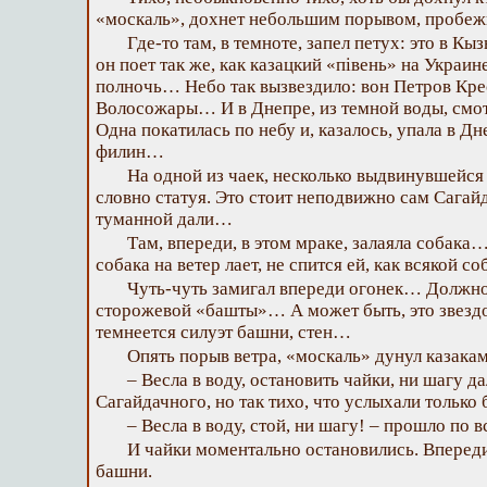
«москаль», дохнет небольшим порывом, пробеж
Где-то там, в темноте, запел петух: это в Кы
он поет так же, как казацкий «півень» на Украин
полночь… Небо так вызвездило: вон Петров Крес
Волосожары… И в Днепре, из темной воды, смо
Одна покатилась по небу и, казалось, упала в Д
филин…
На одной из чаек, несколько выдвинувшейся 
словно статуя. Это стоит неподвижно сам Сагайд
туманной дали…
Там, впереди, в этом мраке, залаяла собака
собака на ветер лает, не спится ей, как всякой с
Чуть-чуть замигал впереди огонек… Должно
сторожевой «башты»… А может быть, это звездо
темнеется силуэт башни, стен…
Опять порыв ветра, «москаль» дунул казакам
– Весла в воду, остановить чайки, ни шагу д
Сагайдачного, но так тихо, что услыхали только
– Весла в воду, стой, ни шагу! – прошло по 
И чайки моментально остановились. Вперед
башни.