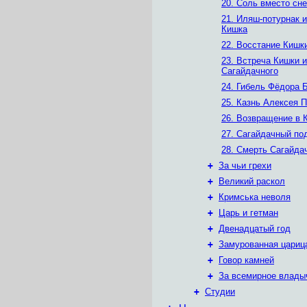
20. Соль вместо сне
21. Иляш-потурнак 
Кишка
22. Восстание Кишк
23. Встреча Кишки и
Сагайдачного
24. Гибель Фёдора 
25. Казнь Алексея 
26. Возвращение в 
27. Сагайдачный по
28. Смерть Сагайда
+
За чьи грехи
+
Великий раскол
+
Кримська неволя
+
Царь и гетман
+
Двенадцатый год
+
Замурованная цариц
+
Говор камней
+
За всемирное влады
+
Студии