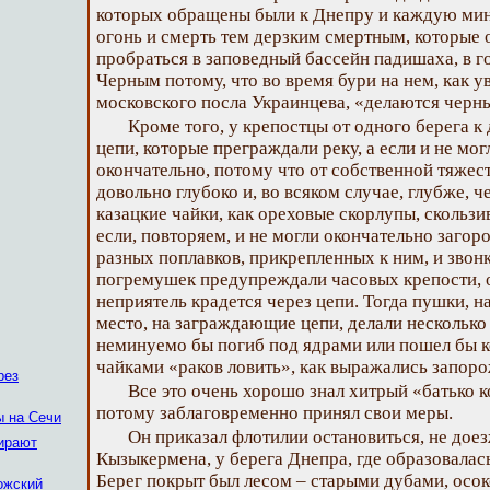
которых обращены были к Днепру и каждую мин
огонь и смерть тем дерзким смертным, которые 
пробраться в заповедный бассейн падишаха, в г
Черным потому, что во время бури на нем, как 
московского посла Украинцева, «делаются черн
Кроме того, у крепостцы от одного берега 
цепи, которые преграждали реку, а если и не мог
окончательно, потому что от собственной тяжес
довольно глубоко и, во всяком случае, глубже, ч
казацкие чайки, как ореховые скорлупы, скользи
если, повторяем, и не могли окончательно загор
разных поплавков, прикрепленных к ним, и звон
погремушек предупреждали часовых крепости, 
неприятель крадется через цепи. Тогда пушки, на
место, на заграждающие цепи, делали несколько 
неминуемо бы погиб под ядрами или пошел бы к
чайками «раков ловить», как выражались запор
рез
Все это очень хорошо знал хитрый «батько к
потому заблаговременно принял свои меры.
ы на Сечи
Он приказал флотилии остановиться, не доез
бирают
Кызыкермена, у берега Днепра, где образовалась
Берег покрыт был лесом – старыми дубами, осок
ожский