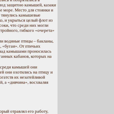
 под защитою камышей, казаки
е море. Место для стоянки и
т тянулись камышевые
ко, и укрыться целый флот из
оки, что среди них могли
стройного, гибкого «очерета»
и водяные птицы – бакланы,
и, «бугаи». От птичьих
 над камышами проносилась
ганных кабанов, которых на
 среди камышей они
й они охотились на птицу и
огатств их незатейливой
й, а «дивчина», восхваляя
орый отравлял его работу,