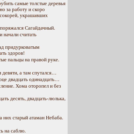
рубить самые толстые деревья
но за работу и скоро
осокорей, украшавших
аспоряжался Сагайдачный.
и начали считать
над придурковатым
ать здоров!
тые пальцы на правой руке.
 девяти, а там спутался…
, оце двадцать одинадцать…
ление. Хома оторопел и без
ать десять, двадцать-люлька,
на них старый атаман Небаба.
ь на саблю.