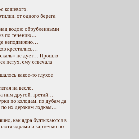
ос кошевого.
тилии, от одного берега
я над водою обрубленными
низ по течению…
оде неподвижно…
ков крестились…
оскаль» не дует… Прошло
л петух, ему отвечала
шалось какое-то глухое
егая на весло.
за ним другой, третий…
урки по колодам, по дубам да
и по их дерзким лодкам…
ышно, как ядра бултыхаются в
колотя ядрами и картечью по