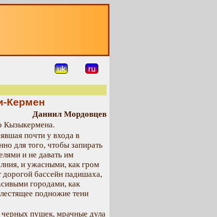
О
uk
ru
и-Кермен
Даниил Мордовцев
о Кызыкермена.
явшая почти у входа в
но для того, чтобы запирать
лями и не давать им
лния, и ужасными, как гром
т дорогой бассейн падишаха,
асивыми городами, как
 блестящее подножие тени
 черных пушек, мрачные дула