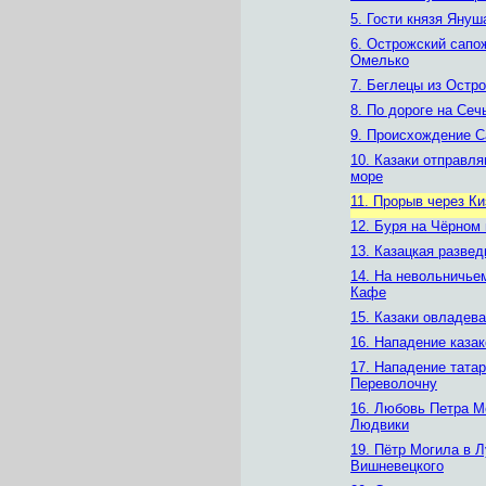
5. Гости князя Януш
6. Острожский сапо
Омелько
7. Беглецы из Остро
8. По дороге на Сеч
9. Происхождение С
10. Казаки отправля
море
11. Прорыв через К
12. Буря на Чёрном
13. Казацкая развед
14. На невольничье
Кафе
15. Казаки овладев
16. Нападение казак
17. Нападение татар
Переволочну
16. Любовь Петра М
Людвики
19. Пётр Могила в Л
Вишневецкого