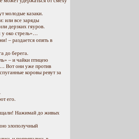
не может удержаться от смеху
ут молодые казаки.
и: или все заряды
или дерзких гяуров.
ч у око стрель»…
ни! – раздается опять в
га до берега.
ль» – и чайки птицею
и… Вот они уже против
пуганные коровы ревут за
.
ют его.
рещали! Нажимай до живых
обою злополучный
ились и попрятались в