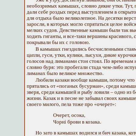
необозримых камышах, словно дикие утки. Тут,
дали себе роздых перед выступлением в открыто
для отдыха было великолепное. На десятки верс
заросли, в которых могло спрятаться целое войс
мелких судов. Девственные камыши были так выс
ходить гиганты, и все-таки вершины красивого, 
покрывали бы их с головою.
В камышах гнездились бесчисленными стаям
цапли, гуси, утки, кулики, лысухи, дикие курочк
голосов над лиманами стон стоял. По временам
словно буря: это пробегали стада чем-либо испу
лиманах было великое множество.
Любили казаки вообще камыши, потому что
прятались от «поганых бусурман», среди камыше
зверя, среди камышей и рыбу ловили – одно из б
жизни. Казак и в песне не забывал своих камыше
своего милого, пела тоже про «очерет»:
Очерет, осока,
Чорні брови в козака.
Но зато в камышах водился и бич казака, кот