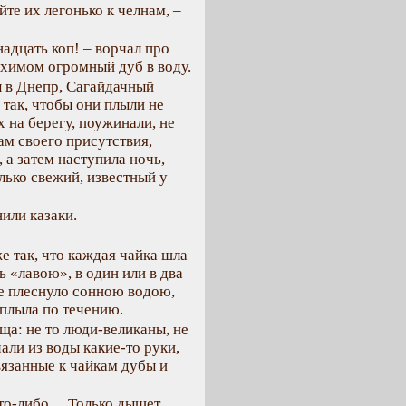
йте их легонько к челнам, –
надцать коп! – ворчал про
Юхимом огромный дуб в воду.
ы в Днепр, Сагайдачный
 так, чтобы они плыли не
х на берегу, поужинали, не
ам своего присутствия,
 а затем наступила ночь,
лько свежий, известный у
нили казаки.
е так, что каждая чайка шла
ь «лавою», в один или в два
не плеснуло сонною водою,
 плыла по течению.
ща: не то люди-великаны, не
ли из воды какие-то руки,
вязанные к чайкам дубы и
кто-либо… Только дышет