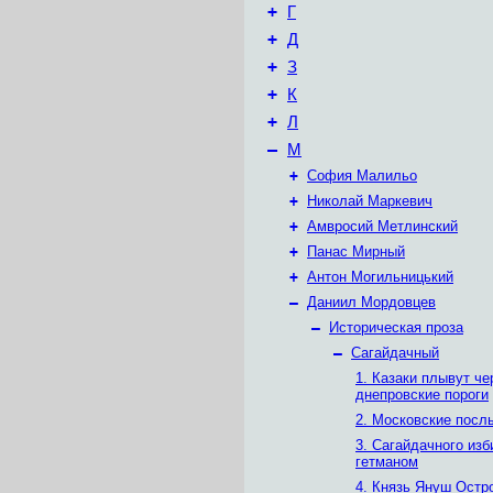
+
Г
+
Д
+
З
+
К
+
Л
–
М
+
София Малильо
+
Николай Маркевич
+
Амвросий Метлинский
+
Панас Мирный
+
Антон Могильницький
–
Даниил Мордовцев
–
Историческая проза
–
Сагайдачный
1. Казаки плывут че
днепровские пороги
2. Московские посл
3. Сагайдачного из
гетманом
4. Князь Януш Остр