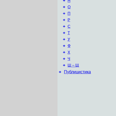
+
Н
+
О
+
П
+
Р
+
С
+
Т
+
У
+
Ф
+
Х
+
Ч
+
Ш – Щ
+
Публицистика