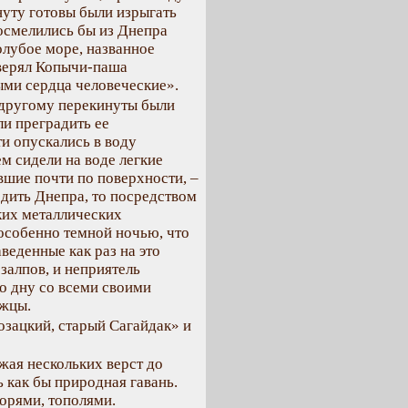
уту готовы были изрыгать
осмелились бы из Днепра
олубое море, названное
уверял Копычи-паша
ыми сердца человеческие».
к другому перекинуты были
ли преградить ее
ти опускались в воду
ем сидели на воде легкие
вшие почти по поверхности, –
одить Днепра, то посредством
ких металлических
особенно темной ночью, что
веденные как раз на это
залпов, и неприятель
о дну со всеми своими
ожцы.
озацкий, старый Сагайдак» и
жая нескольких верст до
 как бы природная гавань.
орями, тополями.