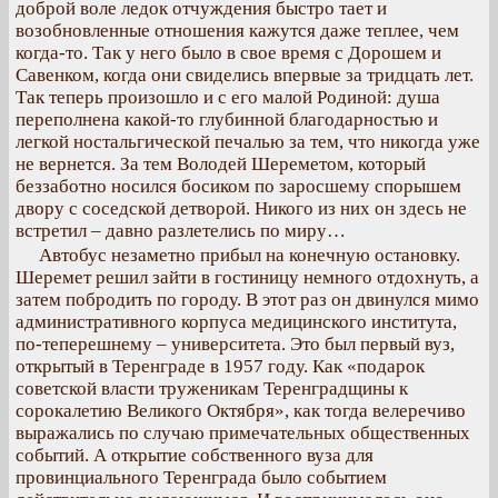
доброй воле ледок отчуждения быстро тает и
возобновленные отношения кажутся даже теплее, чем
когда-то. Так у него было в свое время с Дорошем и
Савенком, когда они свиделись впервые за тридцать лет.
Так теперь произошло и с его малой Родиной: душа
переполнена какой-то глубинной благодарностью и
легкой ностальгической печалью за тем, что никогда уже
не вернется. За тем Володей Шереметом, который
беззаботно носился босиком по заросшему спорышем
двору с соседской детворой. Никого из них он здесь не
встретил – давно разлетелись по миру…
Автобус незаметно прибыл на конечную остановку.
Шеремет решил зайти в гостиницу немного отдохнуть, а
затем побродить по городу. В этот раз он двинулся мимо
административного корпуса медицинского института,
по-теперешнему – университета. Это был первый вуз,
открытый в Теренграде в 1957 году. Как «подарок
советской власти труженикам Теренградщины к
сорокалетию Великого Октября», как тогда велеречиво
выражались по случаю примечательных общественных
событий. А открытие собственного вуза для
провинциального Теренграда было событием