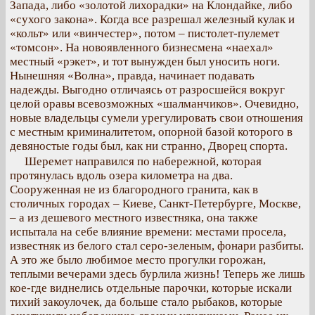
Запада, либо «золотой лихорадки» на Клондайке, либо
«сухого закона». Когда все разрешал железный кулак и
«кольт» или «винчестер», потом – пистолет-пулемет
«томсон». На новоявленного бизнесмена «наехал»
местный «рэкет», и тот вынужден был уносить ноги.
Нынешняя «Волна», правда, начинает подавать
надежды. Выгодно отличаясь от разросшейся вокруг
целой оравы всевозможных «шалманчиков». Очевидно,
новые владельцы сумели урегулировать свои отношения
с местным криминалитетом, опорной базой которого в
девяностые годы был, как ни странно, Дворец спорта.
Шеремет направился по набережной, которая
протянулась вдоль озера километра на два.
Сооруженная не из благородного гранита, как в
столичных городах – Киеве, Санкт-Петербурге, Москве,
– а из дешевого местного известняка, она также
испытала на себе влияние времени: местами просела,
известняк из белого стал серо-зеленым, фонари разбиты.
А это же было любимое место прогулки горожан,
теплыми вечерами здесь бурлила жизнь! Теперь же лишь
кое-где виднелись отдельные парочки, которые искали
тихий закоулочек, да больше стало рыбаков, которые