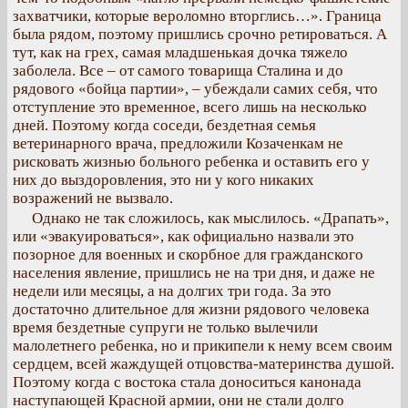
захватчики, которые вероломно вторглись…». Граница
была рядом, поэтому пришлись срочно ретироваться. А
тут, как на грех, самая младшенькая дочка тяжело
заболела. Все – от самого товарища Сталина и до
рядового «бойца партии», – убеждали самих себя, что
отступление это временное, всего лишь на несколько
дней. Поэтому когда соседи, бездетная семья
ветеринарного врача, предложили Козаченкам не
рисковать жизнью больного ребенка и оставить его у
них до выздоровления, это ни у кого никаких
возражений не вызвало.
Однако не так сложилось, как мыслилось. «Драпать»,
или «эвакуироваться», как официально назвали это
позорное для военных и скорбное для гражданского
населения явление, пришлись не на три дня, и даже не
недели или месяцы, а на долгих три года. За это
достаточно длительное для жизни рядового человека
время бездетные супруги не только вылечили
малолетнего ребенка, но и прикипели к нему всем своим
сердцем, всей жаждущей отцовства-материнства душой.
Поэтому когда с востока стала доноситься канонада
наступающей Красной армии, они не стали долго