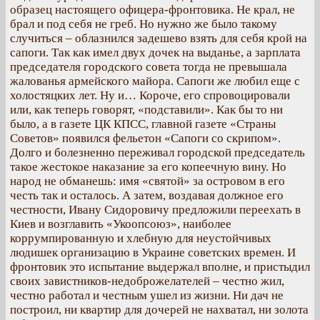
образец настоящего офицера-фронтовика. Не крал, не
брал и под себя не греб. Но нужно же было такому
случиться – облазнился задешево взять для себя крой на
сапоги. Так как имел двух дочек на выданье, а зарплата
председателя городского совета тогда не превышала
жалованья армейского майора. Сапоги же любил еще с
холостяцких лет. Ну и… Короче, его спровоцировали
или, как теперь говорят, «подставили». Как бы то ни
было, а в газете ЦК КПСС, главной газете «Страны
Советов» появился фельетон «Сапоги со скрипом».
Долго и болезненно переживал городской председатель
такое жестокое наказание за его копеечную вину. Но
народ не обманешь: имя «святой» за островом в его
честь так и осталось. А затем, воздавая должное его
честности, Ивану Сидоровичу предложили переехать в
Киев и возглавить «Укоопсоюз», наиболее
коррумпированную и хлебную для неустойчивых
людишек организацию в Украине советских времен. И
фронтовик это испытание выдержал вполне, и пристыдил
своих завистников-недоброжелателей – честно жил,
честно работал и честным ушел из жизни. Ни дач не
построил, ни квартир для дочерей не нахватал, ни золота