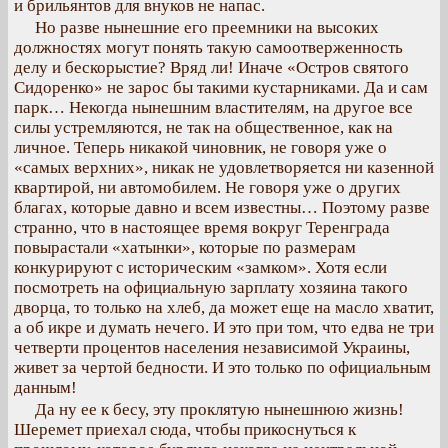
и брильянтов для внуков не напас.
Но разве нынешние его преемники на высоких
должностях могут понять такую самоотверженность
делу и бескорыстие? Вряд ли! Иначе «Остров святого
Сидоренко» не зарос бы такими кустарниками. Да и сам
парк… Некогда нынешним властителям, на другое все
силы устремляются, не так на общественное, как на
личное. Теперь никакой чиновник, не говоря уже о
«самых верхних», никак не удовлетворяется ни казенной
квартирой, ни автомобилем. Не говоря уже о других
благах, которые давно и всем известны… Поэтому разве
странно, что в настоящее время вокруг Теренграда
повырастали «хатынки», которые по размерам
конкурируют с историческим «замком». Хотя если
посмотреть на официальную зарплату хозяина такого
дворца, то только на хлеб, да может еще на масло хватит,
а об икре и думать нечего. И это при том, что едва не три
четверти процентов населения независимой Украины,
живет за чертой бедности. И это только по официальным
данным!
Да ну ее к бесу, эту проклятую нынешнюю жизнь!
Шеремет приехал сюда, чтобы прикоснуться к