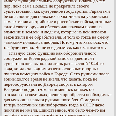
«многофункциональные» сооружения. Вплоть до тех
пор, пока сама Польша не прекратила своего
существования как суверенное государство. Гарантами
безопасности для польских захватчиков на украинских
землях стали австрийские и российские войска, которые
силой своего оружия обеспечили полякам право на
владение и землей, и людьми, которые на ней испокон
веков жили и ее обрабатывали. И только тогда на смену
«замкам» появились дворцы. Потому что казалось, что
так будет вечно. Но не все делается, как сказывается…
Главную свою функцию как оборонительного
сооружения Теренградский замок за двести лет
существования выполнил лишь раз – весной 1944-го
года, когда стал одним из пяти основных опорных
пунктов немецких войск в Городе. С его руинами после
войны долгое время не знали, что делать, пока не
переоборудовали во Дворец спорта, в котором
Владимир подростком, начитавшись книжек об
отважных разведчиках, решил приобрести необходимые
для мужчины навыки рукопашного боя. О модных
теперь восточных единоборствах тогда в СССР даже
понятия не имели. Единственное, что было чем-то им
подобным – так это «самбо», сокращенное от