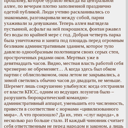
прошлому, которое бурлило некогда на центральной
аллее, по вечерам плотно заполненной празднично
одетой публикой. Люди учтиво раскланивались со
знакомыми, разговаривали между собой, парни
ухаживали за девушками. Теперь аллея выглядела
пустынной, асфальт на ней покрошился, фонтан ржавел
без воды по крайней мере с год. Добрая четверть парка
была уничтожена и занята под площадь перед огромным
безликим административным зданием, которое тупо
давлело однообразным полотнищем своих серых стен,
простроченных рядами окон. Мертвых уже в
девятнадцать часов. Видно, местная власть работой себя
чрезмерно не обременяет… А когда здесь был обком
партии с облисполкомом, окна летом не закрывались, а
зимой светились обычно часов до двадцати, не меньше.
Шеремет лишь сокрушенно улыбнулся: когда отстраняли
от власти КПСС, одним из ведущих лозунгов было –
разрушить бюрократический командно-
административный аппарат, уменьшить его численность,
привести в соответствие с нормами «цивилизованного
мира». А что произошло? Да их, этих «слуг народа», в
несколько раз больше стало. И каждый чиновник считает
себя ответственным не перед народом и законом, а лишь