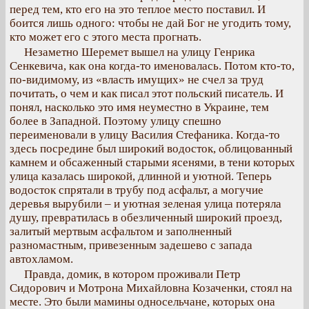
перед тем, кто его на это теплое место поставил. И
боится лишь одного: чтобы не дай Бог не угодить тому,
кто может его с этого места прогнать.
Незаметно Шеремет вышел на улицу Генрика
Сенкевича, как она когда-то именовалась. Потом кто-то,
по-видимому, из «власть имущих» не счел за труд
почитать, о чем и как писал этот польский писатель. И
понял, насколько это имя неуместно в Украине, тем
более в Западной. Поэтому улицу спешно
переименовали в улицу Василия Стефаника. Когда-то
здесь посредине был широкий водосток, облицованный
камнем и обсаженный старыми ясенями, в тени которых
улица казалась широкой, длинной и уютной. Теперь
водосток спрятали в трубу под асфальт, а могучие
деревья вырубили – и уютная зеленая улица потеряла
душу, превратилась в обезличенный широкий проезд,
залитый мертвым асфальтом и заполненный
разномастным, привезенным задешево с запада
автохламом.
Правда, домик, в котором проживали Петр
Сидорович и Мотрона Михайловна Козаченки, стоял на
месте. Это были мамины односельчане, которых она