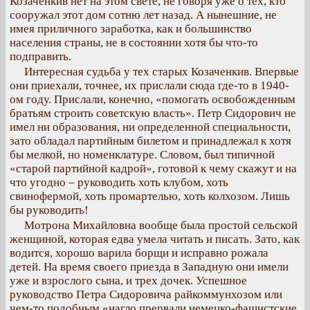
Козаченкив нет на этом свете, не говоря уже о тех, кто
сооружал этот дом сотню лет назад. А нынешние, не
имея приличного заработка, как и большинство
населения страны, не в состоянии хотя бы что-то
подправить.
Интересная судьба у тех старых Козаченкив. Впервые
они приехали, точнее, их прислали сюда где-то в 1940-
ом году. Прислали, конечно, «помогать освобожденным
братьям строить советскую власть». Петр Сидорович не
имел ни образования, ни определенной специальности,
зато обладал партийным билетом и принадлежал к хотя
бы мелкой, но номенклатуре. Словом, был типичной
«старой партийной кадрой», готовой к чему скажут и на
что угодно – руководить хоть клубом, хоть
свинофермой, хоть промартелью, хоть колхозом. Лишь
бы руководить!
Мотрона Михайловна вообще была простой сельской
женщиной, которая едва умела читать и писать. Зато, как
водится, хорошо варила борщи и исправно рожала
детей. На время своего приезда в Западную они имели
уже и взрослого сына, и трех дочек. Успешное
руководство Петра Сидоровича райкоммунхозом или
чем-то подобным «нагло прервали немецко-фашистские