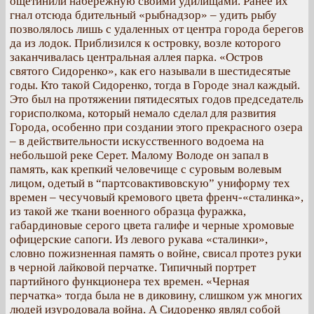
ощетинили набережную своими удилищами. Ранее их
гнал отсюда бдительный «рыбнадзор» – удить рыбу
позволялось лишь с удаленных от центра города берегов
да из лодок. Приблизился к островку, возле которого
заканчивалась центральная аллея парка. «Остров
святого Сидоренко», как его называли в шестидесятые
годы. Кто такой Сидоренко, тогда в Городе знал каждый.
Это был на протяжении пятидесятых годов председатель
горисполкома, который немало сделал для развития
Города, особенно при создании этого прекрасного озера
– в действительности искусственного водоема на
небольшой реке Серет. Малому Володе он запал в
память, как крепкий человечище с суровым волевым
лицом, одетый в “партсовактивовскую” униформу тех
времен – чесучовый кремового цвета френч-«сталинка»,
из такой же ткани военного образца фуражка,
габардиновые серого цвета галифе и черные хромовые
офицерские сапоги. Из левого рукава «сталинки»,
словно пожизненная память о войне, свисал протез руки
в черной лайковой перчатке. Типичный портрет
партийного функционера тех времен. «Черная
перчатка» тогда была не в диковину, слишком уж многих
людей изуродовала война. А Сидоренко являл собой