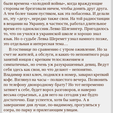
были времена «холодной войны», когда враждующие
стороны не брезговали ничем, чтобы донять друг друга.
А тем более таким пустяком, как эта побасенка. И делали
их, эту «дезу», нередко также свои. На той радиостанции
в вещании на Украину, в частности, работал длительное
время его одноклассник Левко Шлезингер. Пригодилось
то, что он учился в украинской школе и хорошо знал
язык. Но о судьбе Левка Шеремет узнал намного позже,
это отдельная и интересная тема…
В гостинице по сравнению с утром оживление. Но за
счет не жителей, а обслуги, и каких-то непонятного рода
занятий юнцов с крепким телосложением и
симпатичных, но очень уж разукрашенных девиц. Ведут
себя здесь как свои, но что делают – непонятно.
Владимир взял ключ, поднялся в номер, заварил крепкий
кофе. Взглянул на часы – полшестого вечера. Позвонить
по телефону двоюродному брату? Но тот непременно
затянет к себе, будет ворох разговоров, и наверно
весьма серьезных, а для него на сегодня уже будто
достаточно. Еще успеется, хотя бы завтра. А в
завершение дня лучше, по-видимому, прогуляться у
озера, по парку и прилегающим улицам.