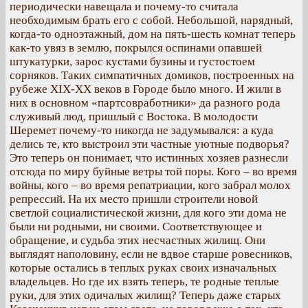
периодически навещала и почему-то считала
необходимым брать его с собой. Небольшой, нарядный,
когда-то одноэтажный, дом на пять-шесть комнат теперь
как-то увяз в землю, покрылся оспинами опавшей
штукатурки, зарос кустами бузины и густостоем
сорняков. Таких симпатичных домиков, построенных на
рубеже ХIХ-ХХ веков в Городе было много. И жили в
них в основном «партсовработники» да разного рода
служивый люд, пришлый с Востока. В молодости
Шеремет почему-то никогда не задумывался: а куда
делись те, кто выстроил эти частные уютные подворья?
Это теперь он понимает, что истинных хозяев разнесли
отсюда по миру буйные ветры той поры. Кого – во время
войны, кого – во время репатриации, кого забрал молох
репрессий. На их место пришли строители новой
светлой социалистической жизни, для кого эти дома не
были ни родными, ни своими. Соответствующее и
обращение, и судьба этих несчастных жилищ. Они
выглядят наполовину, если не вдвое старше ровесников,
которые остались в теплых руках своих изначальных
владельцев. Но где их взять теперь, те родные теплые
руки, для этих одичалых жилищ? Теперь даже старых