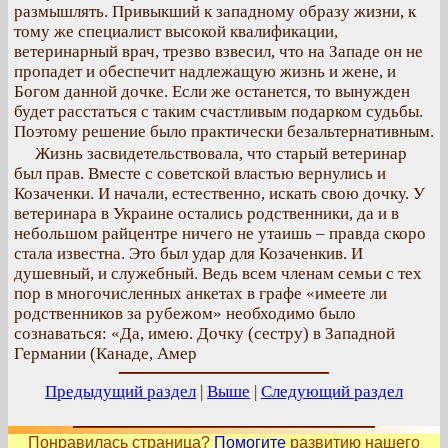
размышлять. Привыкший к западному образу жизни, к
тому же специалист высокой квалификации,
ветеринарный врач, трезво взвесил, что на Западе он не
пропадет и обеспечит надлежащую жизнь и жене, и
Богом данной дочке. Если же останется, то вынужден
будет расстаться с таким счастливым подарком судьбы.
Поэтому решение было практически безальтернативным.
Жизнь засвидетельствовала, что старый ветеринар
был прав. Вместе с советской властью вернулись и
Козаченки. И начали, естественно, искать свою дочку. У
ветеринара в Украине остались родственники, да и в
небольшом райцентре ничего не утаишь – правда скоро
стала известна. Это был удар для Козаченкив. И
душевный, и служебный. Ведь всем членам семьи с тех
пор в многочисленных анкетах в графе «имеете ли
родственников за рубежом» необходимо было
сознаваться: «Да, имею. Дочку (сестру) в Западной
Германии (Канаде, Амер
Предыдущий раздел
|
Выше
|
Следующий раздел
Понравилась страница?
Помогите
развитию нашего