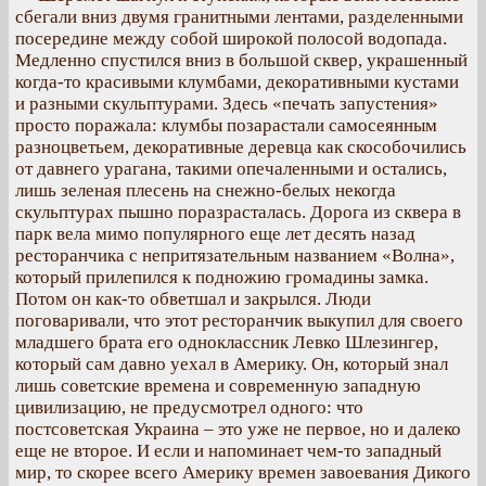
сбегали вниз двумя гранитными лентами, разделенными
посередине между собой широкой полосой водопада.
Медленно спустился вниз в большой сквер, украшенный
когда-то красивыми клумбами, декоративными кустами
и разными скульптурами. Здесь «печать запустения»
просто поражала: клумбы позарастали самосеянным
разноцветьем, декоративные деревца как скособочились
от давнего урагана, такими опечаленными и остались,
лишь зеленая плесень на снежно-белых некогда
скульптурах пышно поразрасталась. Дорога из сквера в
парк вела мимо популярного еще лет десять назад
ресторанчика с непритязательным названием «Волна»,
который прилепился к подножию громадины замка.
Потом он как-то обветшал и закрылся. Люди
поговаривали, что этот ресторанчик выкупил для своего
младшего брата его одноклассник Левко Шлезингер,
который сам давно уехал в Америку. Он, который знал
лишь советские времена и современную западную
цивилизацию, не предусмотрел одного: что
постсоветская Украина – это уже не первое, но и далеко
еще не второе. И если и напоминает чем-то западный
мир, то скорее всего Америку времен завоевания Дикого