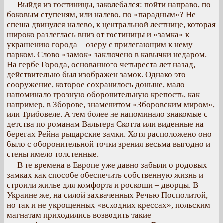
Выйдя из гостиницы, заколебался: пойти направо, по
боковым ступеням, или налево, по «парадным»? Не
спеша двинулся налево, к центральной лестнице, которая
широко разлеглась вниз от гостиницы и «замка» к
украшению города – озеру с прилегающим к нему
парком. Слово «замок» заключено в кавычки недаром.
На гербе Города, основанного четыреста лет назад,
действительно был изображен замок. Однако это
сооружение, которое сохранилось доныне, мало
напоминало грозную оборонительную крепость, как
например, в Зборове, знаменитом «Зборовским миром»,
или Трибовеле. А тем более не напоминало знакомые с
детства по романам Вальтера Скотта или виденные на
берегах Рейна рыцарские замки. Хотя расположено оно
было с оборонительной точки зрения весьма выгодно и
стены имело толстенные.
В те времена в Европе уже давно забыли о родовых
замках как способе обеспечить собственную жизнь и
строили жилье для комфорта и роскоши – дворцы. В
Украине же, на силой захваченных Речью Посполитой,
но так и не укрощенных «всходних крессах», польским
магнатам приходились возводить такие