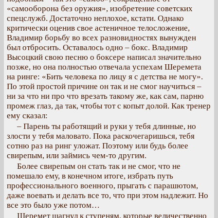
«самооборона без оружия», изобретение советских
спецслужб. Достаточно неплохое, кстати. Однако
критически оценив свое астеничное телосложение,
Владимир борьбу во всех разновидностях вынужден
был отбросить. Оставалось одно – бокс. Владимир
Высоцкий свою песню о боксере написал значительно
позже, но она полностью отвечала успехам Шеремета
на ринге: «Бить человека по лицу я с детства не могу».
По этой простой причине он так и не смог научиться –
ни за что ни про что врезать такому же, как сам, парню
промеж глаз, да так, чтобы тот с копыт долой. Как тренер
ему сказал:
– Парень ты работящий и руки у тебя длинные, но
злости у тебя маловато. Пока раскочегаришься, тебя
сотню раз на ринг уложат. Поэтому или будь более
свирепым, или займись чем-то другим.
Более свирепым он стать так и не смог, что не
помешало ему, в конечном итоге, избрать путь
профессионального военного, прыгать с парашютом,
даже воевать и делать все то, что при этом надлежит. Но
все это было уже потом…
Шеремет шагнул к ступеням, которые величественно