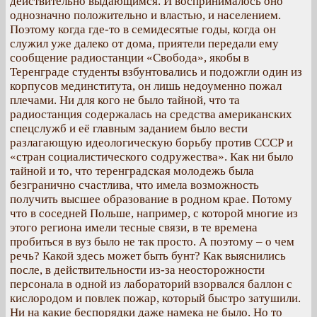
действительно выдающимся. И воспринималось оно
однозначно положительно и властью, и населением.
Поэтому когда где-то в семидесятые годы, когда он
служил уже далеко от дома, приятели передали ему
сообщение радиостанции «Свобода», якобы в
Теренграде студенты взбунтовались и подожгли один из
корпусов мединститута, он лишь недоуменно пожал
плечами. Ни для кого не было тайной, что та
радиостанция содержалась на средства американских
спецслужб и её главным заданием было вести
разлагающую идеологическую борьбу против СССР и
«стран социалистического содружества». Как ни было
тайной и то, что теренградская молодежь была
безгранично счастлива, что имела возможность
получить высшее образование в родном крае. Потому
что в соседней Польше, например, с которой многие из
этого региона имели тесные связи, в те времена
пробиться в вуз было не так просто. А поэтому – о чем
речь? Какой здесь может быть бунт? Как выяснились
после, в действительности из-за неосторожности
персонала в одной из лабораторий взорвался баллон с
кислородом и повлек пожар, который быстро затушили.
Ни на какие беспорядки даже намека не было. Но то