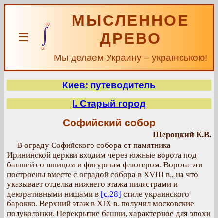
МЫСЛЕННОЕ
ДРЕВО
☰
Мы делаем Украину – українською!
Киев: путеводитель
I. Старый город
Софийский собор
Шероцкий К.В.
В ограду Софийского собора от памятника
Ирининской церкви входим через южные ворота под
башней со шпицом и фигурным флюгером. Ворота эти
построены вместе с оградой собора в XVIII в., на что
указывает отделка нижнего этажа пилястрами и
декоративными нишами в
[с.28]
стиле украинского
барокко. Верхний этаж в XIX в. получил московские
полуколонки. Перекрытие башни, характерное для эпохи