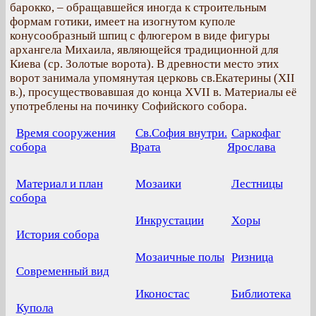
барокко, – обращавшейся иногда к строительным
формам готики, имеет на изогнутом куполе
конусообразный шпиц с флюгером в виде фигуры
архангела Михаила, являющейся традиционной для
Киева (ср. Золотые ворота). В древности место этих
ворот занимала упомянутая церковь св.Екатерины (XII
в.), просуществовавшая до конца XVII в. Материалы её
употреблены на починку Софийского собора.
Время сооружения
Св.София внутри.
Саркофаг
собора
Врата
Ярослава
Материал и план
Мозаики
Лестницы
собора
Инкрустации
Xоры
История собора
Мозаичные полы
Ризница
Современный вид
Иконостас
Библиотека
Купола