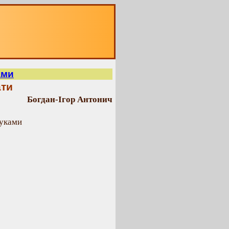
ами
ати
Богдан-Ігор Антонич
руками