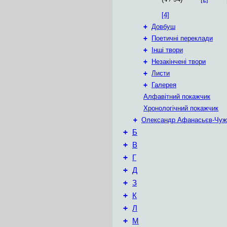
[4]
+
Довбуш
+
Поетичні переклади
+
Інші твори
+
Незакінчені твори
+
Листи
+
Галерея
Алфавітний покажчик
Хронологічний покажчик
+
Олександр Афанасьєв-Чуж
+
Б
+
В
+
Г
+
Д
+
З
+
К
+
Л
+
М