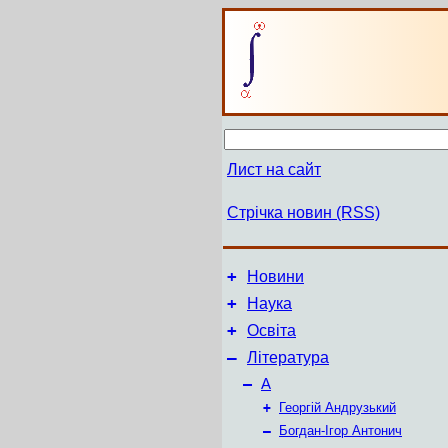
Лист на сайт
Стрічка новин (RSS)
+
Новини
+
Наука
+
Освіта
–
Література
–
А
+
Георгій Андрузький
–
Богдан-Ігор Антонич