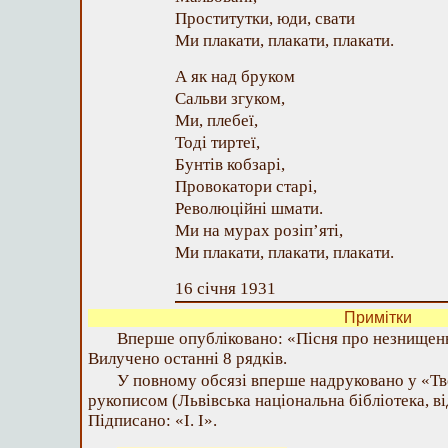
Проститутки, юди, свати
Ми плакати, плакати, плакати.
А як над бруком
Сальви згуком,
Ми, плебеї,
Тоді тиртеї,
Бунтів кобзарі,
Провокатори старі,
Революційні шмати.
Ми на мурах розіп’яті,
Ми плакати, плакати, плакати.
16 січня 1931
Примітки
Вперше опубліковано: «Пісня про незнищенні
Вилучено останні 8 рядків.
У повному обсязі вперше надруковано у «Тв
рукописом (Львівська національна бібліотека, від. 
Підписано: «І. І».