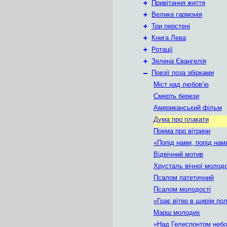
+
Привітання життя
+
Велика гармонія
+
Три перстені
+
Книга Лева
+
Ротації
+
Зелена Євангелія
–
Поезії поза збірками
Міст над любов’ю
Смерть берези
Американський фільм
Дума про плакати
Поема про вітрини
«Попід нами, попід нами
Відвічний мотив
Хрусталь вічної молодо
Псалом патетичний
Псалом молодості
«Грає вітер в щирім полі
Марш молодих
«Над Гелеспонтом небо