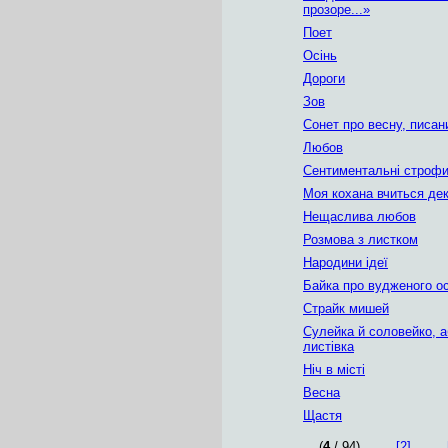
прозоре...»
Поет
Осінь
Дороги
Зов
Сонет про весну, писан
Любов
Сентиментальні строф
Моя кохана вчиться дек
Нещаслива любов
Розмова з листком
Народини ідеї
Байка про вудженого о
Страйк мишей
Сулейка й соловейко, а
листівка
Ніч в місті
Весна
Щастя
(
4
/ 94)
[2]