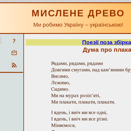
МИСЛЕНЕ ДРЕВО
Ми робимо Україну – українською!
?
Поезії поза збірк
Дума про плак
Рядами, рядами, рядами
Довгими смугами, над кам’яними б
Висимо,
Лежимо,
Сидимо.
Ми на мурах розіп’яті,
Ми плакати, плакати, плакати.
І вдень, і вніч ми все одні,
І вдень, і вніч ми все різні.
Міняємося,