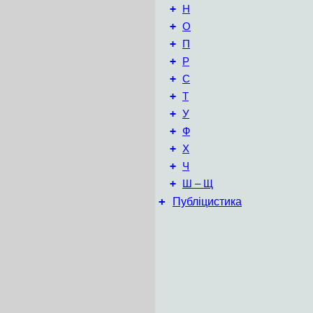
+
Н
+
О
+
П
+
Р
+
С
+
Т
+
У
+
Ф
+
Х
+
Ч
+
Ш – Щ
+
Публіцистика