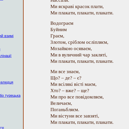
Нассали.
Ми яскраві красок плати,
Ми плакати, плакати, плакати.
Водограєм
Буйним
Граєм,
ий взимі
Злотом, сріблом осліпляєм,
Мозайкою осяваєм,
и
Ми в вуличний чар закляті,
лінації
Ми плакати, плакати, плакати.
Ми все знаєм,
Що? – де? – є?
селедця
Ми всілякі вісті маєм,
Хто? – вже? – ще?
бо турецька
Ми про все повідомляєм,
Величаєм,
Поганьбляєм.
Ми вістуни все завзяті,
Ми плакати, плакати, плакати.
[3]