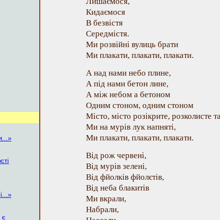
Лишаємося,
Кидаємося
В безвістя
Середмістя.
Ми розвійні вулиць брати
Ми плакати, плакати, плакати.
А над нами небо плине,
А під нами бетон лине,
А між небом а бетоном
Одним стоном, одним стоном
Місто, місто розікрите, розколисте т
Ми на мурів лук напняті,
Ми плакати, плакати, плакати.
...»
Від рож червені,
сті
Від мурів зелені,
Від фйолків фйолєтів,
Від неба блакитів
...»
Ми вкрали,
Набрали,
 є