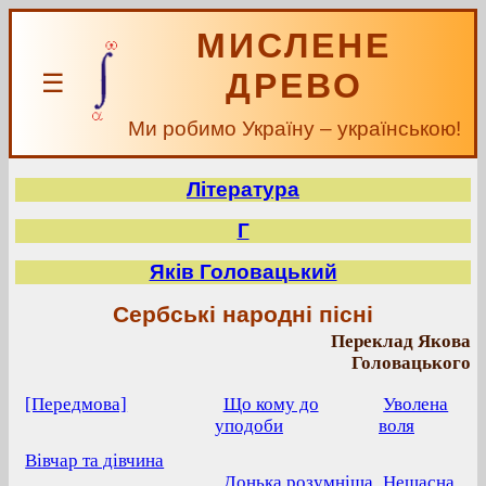
МИСЛЕНЕ
ДРЕВО
☰
Ми робимо Україну – українською!
Література
Г
Яків Головацький
Сербські народні пісні
Переклад Якова
Головацького
[Передмова]
Що кому до
Уволена
уподоби
воля
Вівчар та дівчина
Донька розумніша
Нещасна