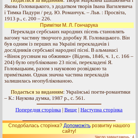
Подається за виданням
: Твори Маркіяна Шашкевича і
Якова Головацького, з додатком творів Івана Вагилевича
і Тимка Падури / ред. Ю. Романчук. – Льв. : Просвіта,
1913 р., с. 200 – 226.
Примітки М. Л. Гончарука
Переклади сербських народних пісень становлять
вагому частину творчого доробку Я. Головацького. Він
був одним із перших на Україні перекладачів і
дослідників сербської народної пісні. В альманасі
«Вінок русинам на обжинки» (Відень, 1846, ч. 1, с. 166 –
204) було опубліковано 23 пісні, перекладені Я.
Головацьким, разом з науковою розвідкою та
примітками. Однак значна частина перекладів
залишилась неопублікованою.
Подається за виданням
: Українські поети-романтики
– К.: Наукова думка, 1987 р., с. 561.
Попередня сторінка
|
Вище
|
Наступна сторінка
Сподобалась сторінка?
Допоможіть
розвитку нашого
сайту!
Число завантажень : 4