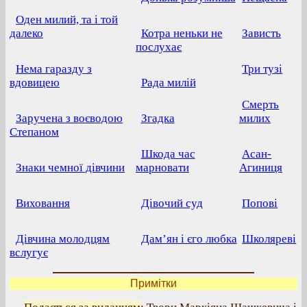
Оден милий, та і той
далеко
Котра неньки не
Зависть
послухає
Нема гаразду з
Три тузі
вдовицею
Рада милій
Смерть
Заручена з воєводою
Згадка
милих
Степаном
Шкода час
Асан-
Знаки чемної дівчини
марновати
Агиниця
Виховання
Дівочий суд
Попові
Дівчина молодцям
Дам’ян і єго любка
Школяреві
вслугує
Примітки