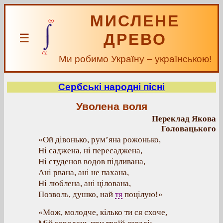
МИСЛЕНЕ
ДРЕВО
☰
Ми робимо Україну – українською!
Сербські народні пісні
Уволена воля
Переклад Якова
Головацького
«Ой дівонько, рум’яна рожонько,
Ні саджена, ні пересаджена,
Ні студенов водов підливана,
Ані рвана, ані не пахана,
Ні люблена, ані цілована,
Позволь, душко, най
тя
поцілую!»
«Мож, молодче, кілько ти ся схоче,