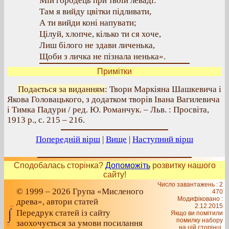
Мій городець при твоїй леваді:
Там я вийду цвітки підливати,
А ти вийди коні напувати;
Цілуй, хлопче, кілько ти ся хоче,
Лиш білого не здави личенька,
Щоби з личка не пізнала ненька».
Примітки
Подається за виданням
: Твори Маркіяна Шашкевича і
Якова Головацького, з додатком творів Івана Вагилевича
і Тимка Падури / ред. Ю. Романчук. – Льв. : Просвіта,
1913 р., с. 215 – 216.
Попередній вірш
|
Вище
|
Наступний вірш
Сподобалась сторінка?
Допоможіть
розвитку нашого
сайту!
Число завантажень : 2
© 1999 – 2026 Група «Мисленого
470
Модифіковано :
древа», автори статей
2.12.2015
Передрук статей із сайту
Якщо ви помітили
помилку набору
заохочується за умови посилання
на цiй сторiнцi,