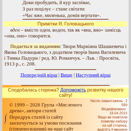
Доки пробудить, й кур заспіває,
З раз поцілує – стане світати:
«Час вже, миленька, домів вертати».
Примітки Я. Головацького
вден
– вмісто оден, воден, так як «вна, вно» замісць
«она, оно» говорится.
Подається за виданням
: Твори Маркіяна Шашкевича і
Якова Головацького, з додатком творів Івана Вагилевича
і Тимка Падури / ред. Ю. Романчук. – Льв. : Просвіта,
1913 р., с. 208.
Попередній вірш
|
Вище
|
Наступний вірш
Сподобалась сторінка?
Допоможіть
розвитку нашого
сайту!
Число завантажень : 2
© 1999 – 2026 Група «Мисленого
589
Модифіковано :
древа», автори статей
18.04.2015
Передрук статей із сайту
Якщо ви помітили
помилку набору
заохочується за умови посилання
на цiй сторiнцi,
(гіперпосилання) на наш сайт
видiлiть її мишкою