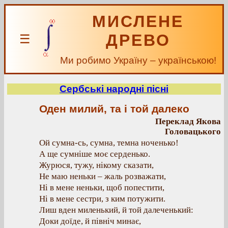
МИСЛЕНЕ
ДРЕВО
☰
Ми робимо Україну – українською!
Сербські народні пісні
Оден милий, та і той далеко
Переклад Якова
Головацького
Ой сумна-сь, сумна, темна ноченько!
А ще сумніше моє серденько.
Журюся, тужу, нікому сказати,
Не маю неньки – жаль розважати,
Ні в мене неньки, щоб попестити,
Ні в мене сестри, з ким потужити.
Лиш вден миленький, й той далеченький:
Доки доїде, й північ минає,