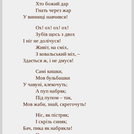
Хто божий дар
Гнать через жар
У винниці навчився!
Ох! ох! ох! ох!
Зубів щось з двох
І ніг не долічуся!
Живіт, на сміх,
З ковальський міх, –
Здається ж, і не дмуся!
Самі кишки,
Мов бульбашки
У чавуні, клекочуть;
А пуп набряк;
Під пупом – так,
Мов жаби, знай, скрегочуть!
Ніс, як пістряк;
І скрізь синяк;
Бач, пика як набрякла!