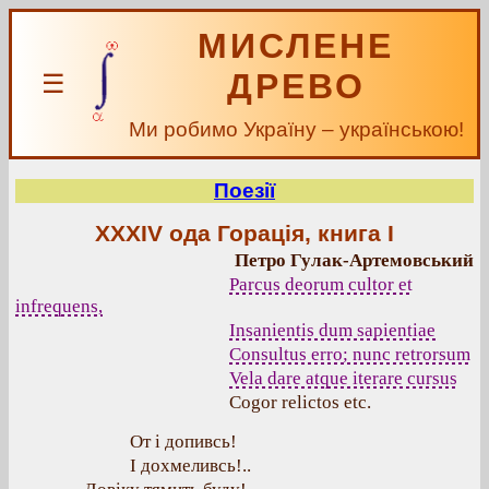
МИСЛЕНЕ
ДРЕВО
☰
Ми робимо Україну – українською!
Поезії
XXXIV ода Горація, книга I
Петро Гулак-Артемовський
Parcus deorum cultor et
infrequens,
Insanientis dum sapientiae
Consultus erro; nunc retrorsum
Vela dare atque iterare cursus
Cogor relictos etc.
От і допивсь!
І дохмеливсь!..