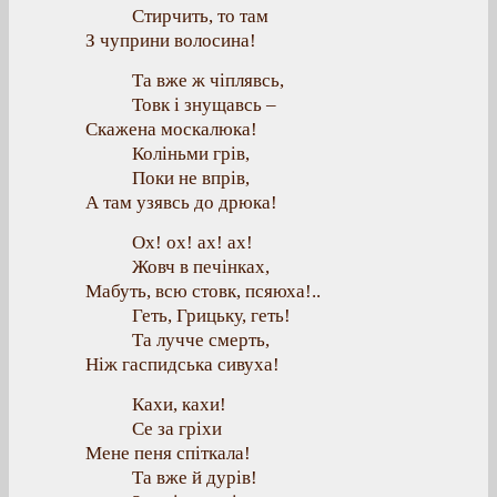
Стирчить, то там
З чуприни волосина!
Та вже ж чіплявсь,
Товк і знущавсь –
Скажена москалюка!
Коліньми грів,
Поки не впрів,
А там узявсь до дрюка!
Ох! ох! ах! ах!
Жовч в печінках,
Мабуть, всю стовк, псяюха!..
Геть, Грицьку, геть!
Та лучче смерть,
Ніж гаспидська сивуха!
Кахи, кахи!
Се за гріхи
Мене пеня спіткала!
Та вже й дурів!