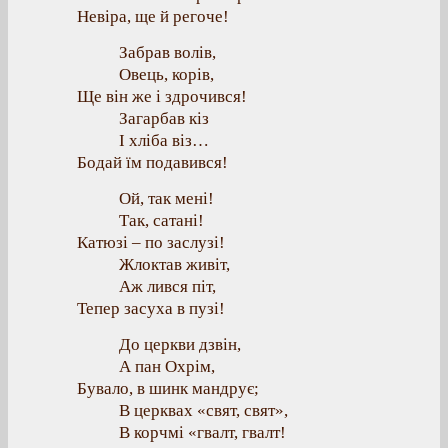
Невіра, ще й регоче!
Забрав волів,
Овець, корів,
Ще він же і здрочився!
Загарбав кіз
І хліба віз…
Бодай їм подавився!
Ой, так мені!
Так, сатані!
Катюзі – по заслузі!
Жлоктав живіт,
Аж лився піт,
Тепер засуха в пузі!
До церкви дзвін,
А пан Охрім,
Бувало, в шинк мандрує;
В церквах «свят, свят»,
В корчмі «гвалт, гвалт!