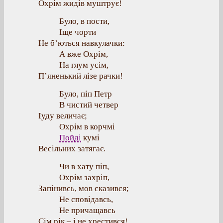
Охрім жидів муштрує!
Було, в пости,
Іще чорти
Не б’ються навкулачки:
А вже Охрім,
На глум усім,
П’яненький лізе рачки!
Було, піп Петр
В чистий четвер
Іуду величає;
Охрім в корчмі
Пойді
кумі
Весільних затягає.
Чи в хату піп,
Охрім захріп,
Запінивсь, мов сказився;
Не сповідавсь,
Не причащавсь
Сім рік – і не хрестився!