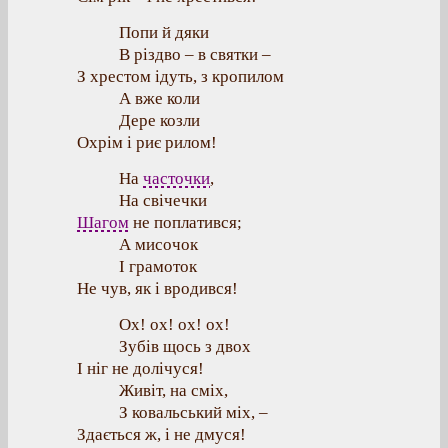
Попи й дяки
В різдво – в святки –
З хрестом ідуть, з кропилом
А вже коли
Дере козли
Охрім і риє рилом!
На
часточки
,
На свічечки
Шагом
не поплатився;
А мисочок
І грамоток
Не чув, як і вродився!
Ох! ох! ох! ох!
Зубів щось з двох
І ніг не долічуся!
Живіт, на сміх,
З ковальський міх, –
Здається ж, і не дмуся!