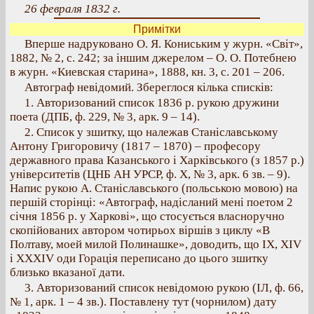
26 февраля 1832 г.
Примітки
Вперше надруковано О. Я. Кониським у журн. «Світ»,
1882, № 2, с. 242; за іншим джерелом – О. О. Потебнею
в журн. «Киевская старина», 1888, кн. 3, с. 201 – 206.
Автограф невідомий. Збереглося кілька списків:
1. Авторизований список 1836 р. рукою дружини
поета (ДПБ, ф. 229, № 3, арк. 9 – 14).
2. Список у зшитку, що належав Станіславському
Антону Григоровичу (1817 – 1870) – професору
державного права Казанського і Харківського (з 1857 р.)
університетів (ЦНБ АН УРСР, ф. X, № 3, арк. 6 зв. – 9).
Напис рукою А. Станіславського (польською мовою) на
першій сторінці: «Автограф, надісланий мені поетом 2
січня 1856 р. у Харкові», що стосується власноручно
скопійованих автором чотирьох віршів з циклу «В
Полтаву, моей милой Полинашке», доводить, що IX, XIV
і XXXIV оди Горація переписано до цього зшитку
близько вказаної дати.
3. Авторизований список невідомою рукою (ІЛ, ф. 66,
№ 1, арк. 1 – 4 зв.). Поставлену тут (чорнилом) дату