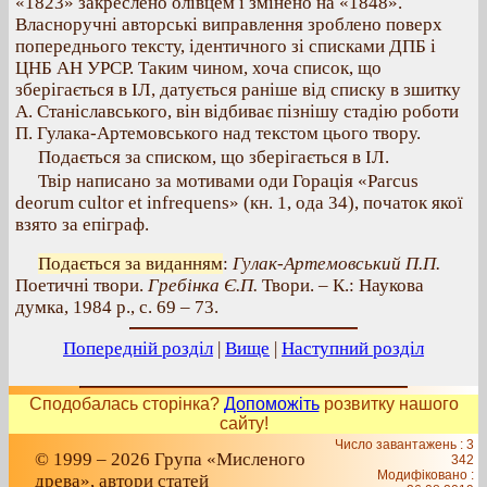
«1823» закреслено олівцем і змінено на «1848».
Власноручні авторські виправлення зроблено поверх
попереднього тексту, ідентичного зі списками ДПБ і
ЦНБ АН УРСР. Таким чином, хоча список, що
зберігається в ІЛ, датується раніше від списку в зшитку
А. Станіславського, він відбиває пізнішу стадію роботи
П. Гулака-Артемовського над текстом цього твору.
Подається за списком, що зберігається в ІЛ.
Твір написано за мотивами оди Горація «Parcus
deorum cultor et infrequens» (кн. 1, ода 34), початок якої
взято за епіграф.
Подається за виданням
:
Гулак-Артемовський П.П.
Поетичні твори.
Гребінка Є.П.
Твори. – К.: Наукова
думка, 1984 р., с. 69 – 73.
Попередній розділ
|
Вище
|
Наступний розділ
Сподобалась сторінка?
Допоможіть
розвитку нашого
сайту!
Число завантажень : 3
© 1999 – 2026 Група «Мисленого
342
Модифіковано :
древа», автори статей