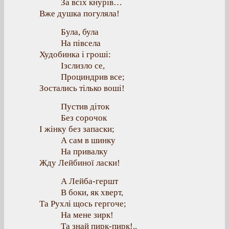
За всіх кнурів…
Вже душка погуляла!
Була, була
На півсела
Худобинка і гроші:
Ізслизло се,
Проциндрив все;
Зостались тілько воші!
Пустив діток
Без сорочок
І жінку без запаски;
А сам в шинку
На привалку
Жду Лейбиної ласки!
А Лейба-гершт
В боки, як хверт,
Та Рухлі щось гергоче;
На мене зирк!
Та знай пирк-пирк!..