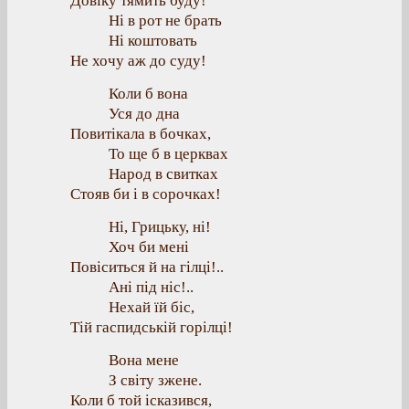
Довіку тямить буду!
Ні в рот не брать
Ні коштовать
Не хочу аж до суду!
Коли б вона
Уся до дна
Повитікала в бочках,
То ще б в церквах
Народ в свитках
Стояв би і в сорочках!
Ні, Грицьку, ні!
Хоч би мені
Повіситься й на гілці!..
Ані під ніс!..
Нехай їй біс,
Тій гаспидській горілці!
Вона мене
З світу зжене.
Коли б той ісказився,