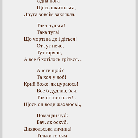
Одна нога
Щось шкитнльга,
Друга зовсім заклякла.
Така нудьга!
Така туга!
Що чортзна де і діться!
От тут пече,
Тут гаряче,
А все б хотілось гріться…
А їсти щоб?
Та хоч у лоб!
Крий боже, як цураюсь!
Все б дудлив, бач,
Так от хоч плач!..
Щось од води жахаюсь!.,
Помацай чуб:
Бач, як оскуб,
Диявольська личина!
Тільки то сям