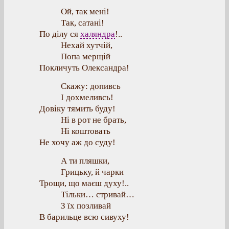
Ой, так мені!
Так, сатані!
По ділу ся
халяндра
!..
Нехай хутчій,
Попа мерщій
Покличуть Олександра!
Скажу: допивсь
І дохмеливсь!
Довіку тямить буду!
Ні в рот не брать,
Ні коштовать
Не хочу аж до суду!
А ти пляшки,
Грицьку, й чарки
Трощи, що маєш духу!..
Тільки… стривай…
З їх позливай
В барильце всю сивуху!