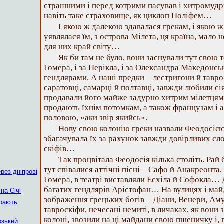
страшними і перед котрими пасував і хитромудр
навіть таке страховище, як циклоп Поліфем…
І якою ж далекою здавалася грекам, і якою
уявлялася їм, з острова Мілета, ця країна, мало 
для них край світу…
Як би там не було, вони заснували тут свою 
Гомера, і за Перікла, і за Олександра Македонсь
гендлярами. А наші предки – лестригони й тавро-
саратовці, самарці й полтавці, завжди любили сі
продавали його майже задурно хитрим мілетцям,
продають їхнім потомкам, а також французам і а
половою, «аки звір якийсь».
Нову свою колонію греки назвали Феодосією
збагачувала їх за рахунок завжди довірливих сло
скіфів…
Так процвітала Феодосія кілька століть. Рай 
тут співалися аттічні пісні – Сафо й Анакреонта
рез дніпрові
Гомера, в театрі виставляли Есхіла й Софокла… 
багатих гендлярів Арістофан… На вулицях і май
на Січі
зображення грецьких богів – Діани, Венери, Аму
ирають
тавроскіфи, нечесані немиті, в личаках, як вони
колоні, звозили на ці майдани свою пшеничку і,
озький