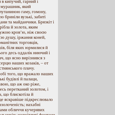
и в кипучий, гарний і
й мурашник, який
утаниною гаму, гомону,
ею бриніли вузькі, забиті
ани та майданчики. Брязкіт і
срібла й золота, яким
чужою кров’ю, ніж своєю
сю душу, іржання коней,
оманітних торговців,
шів, біля яких юрмилися й
ього десь оддалік ниючий і
, що ясно вирізнився з
 серцю наших козаків, – от
стиянського плачу.
обі того, що вражало наших
кі будівлі й палаци,
авою, що аж око ріже,
весь перетканий золотом, і
, що блискотіла й
 ще яскравіше підкреслювало
оззолоченість; нахабні
лками обличчя кучерявих
вольників; журкітливі фонтани