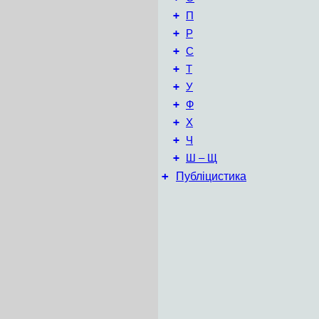
+
П
+
Р
+
С
+
Т
+
У
+
Ф
+
Х
+
Ч
+
Ш – Щ
+
Публіцистика