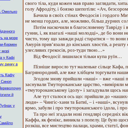
свого тіла, куди кожен мав право заглядати, хит
голу Афродіту, і боязко шепотіли: «Ач, безсором
ь Омелько
Бачила в своїх стінах Феодосія і гордого Мит
не менш гордих, але, можливо, більш дурних сол
Потім наскочили в благословенну Тавріду і
йдачного
гунни, і, як взагалі «наші молодці», де бо вони 
ть на море
чисто, тому що завжди раді старатися – то вони 
Амурів прив’язали до кінських хвостів, а решту
зи-Кермен
улесливих грекосів, роз-туди твою…»
 морі
Від Феодосії лишилася тільки купа руїн…
ка у Кафі
му ринку в
Пізніше виросло тут маленьке сільце Кафа, п
Багрянородний, але вже хлібцем торгувати наши
ють Кафу
Згодом знову прийшли «наші» – вже «наші п
а Синоп
заснували Тмутороканське царство, «виміряли м
 Переволочну
«тмутороканському ідолу» і загадували щось н
Могили й
Але тут сталося ось що: прийшли до «наших»
люди» – Чингіс-хани та Батиї, – і «наші», всун
Лубнах у
ярмо, забули і про тмутороканського ідола, і про
Та про неї згадали нові гендлярі середніх вік
гу
Каффа, як фенікс, виникла з попелу. Це було щось
 Самійло
розкіш, все мистецтво палаци, храми, статуї, фо