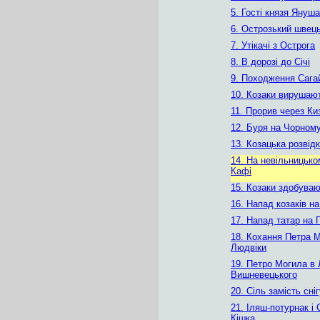
5. Гості князя Януша
6. Острозький швец
7. Утікачі з Острога
8. В дорозі до Січі
9. Походження Сага
10. Козаки вирушаю
11. Прорив через Ки
12. Буря на Чорному
13. Козацька розвід
14. На невільницько
Кафі
15. Козаки здобува
16. Напад козаків н
17. Напад татар на
18. Кохання Петра 
Людвіки
19. Петро Могила в 
Вишневецького
20. Сіль замість сні
21. Іляш-потурнак і
Кішка