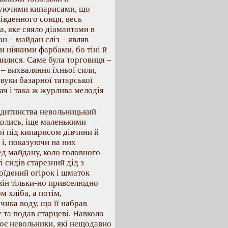
муючими кипарисами, що
південного сонця, весь
а, яке сяяло діамантами в
н – майдан сліз – являв
 ніякими фарбами, бо тіні й
інилися. Саме була торговиця –
 – вихваляння їхньої сили,
звуки базарної татарської
ач і така ж журлива мелодія
з дитинства невольницький
 колись, іще маленькими
ої під кипарисом дівчини й
 і, показуючи на них
ед майдану, коло головного
 сидів старезний дід з
оїдений огірок і шматок
 він тільки-но привселюдно
 хліба, а потім,
чика воду, що її набрав
 та подав старцеві. Навколо
роє невольники, які нещодавно