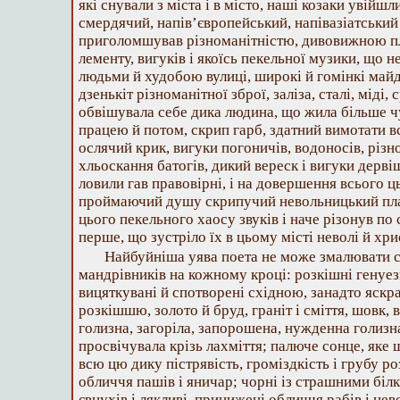
які снували з міста і в місто, наші козаки увійшл
смердячий, напів’європейський, напівазіатськи
приголомшував різноманітністю, дивовижною пл
лементу, вигуків і якоїсь пекельної музики, що н
людьми й худобою вулиці, широкі й гомінкі майд
дзенькіт різноманітної зброї, заліза, сталі, міді, 
обвішувала себе дика людина, що жила більше 
працею й потом, скрип гарб, здатний вимотати в
ослячий крик, вигуки погоничів, водоносів, різн
хльоскання батогів, дикий вереск і вигуки дерві
ловили гав правовірні, і на довершення всього ц
проймаючий душу скрипучий невольницький плач
цього пекельного хаосу звуків і наче різонув по
перше, що зустріло їх в цьому місті неволі й хри
Найбуйніша уява поета не може змалювати с
мандрівників на кожному кроці: розкішні генуезь
вицяткувані й спотворені східною, занадто яскр
розкішшю, золото й бруд, граніт і сміття, шовк, 
голизна, загоріла, запорошена, нужденна голизна
просвічувала крізь лахміття; палюче сонце, яке
всю цю дику пістрявість, громіздкість і грубу р
обличчя пашів і яничар; чорні із страшними бі
євнухів і лякливі, принижені обличчя рабів і не