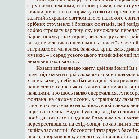
стрункими, темними, гостроверхими, немов су
кидали рівні тіні в напрямку палючих променів 
залитий яскравим світлом цього палючого світил
срібних струменях і бризках фонтанів, цей майда
собою строкату картину, яку неможливо передати
барви, похмурі та яскраві, весь час рухалися, м
огляд невольників і невольниць, показ їх якостей
витривалості чи краси, балачка, крик, сміх, дикі 
музики, – і серед усього цього тихий жіночий пл
невольницької канти…
Козаки впізнали цю канту, цей знайомий їм 
плач, під звуки й гіркі слова якого вони плакали
хлопчаками, у себе на батьківщині. Біля ридаюч
напівголого гарненького хлопчика стояли татари
пальцями, про щось палко сперечалися. А посер
фонтана, на самому осонні, в страшному лахмітті
глиняною мисочкою на колінах, в якій лежав нед
черствого хліба. Видно було, що дід був сліпий;
пообідав огірком і поданим йому кимось шматком
перехрестившись на схід-сонця, почав пити з гле
якийсь засмаглий і босоногий татарчук з басейну
нього, з’юрмившись, стояли скуті по двоє і по т