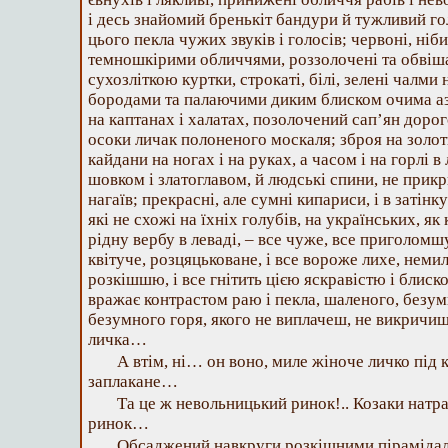
і десь знайомий бренькіт бандури й тужливий гол
цього пекла чужих звуків і голосів; червоні, ніб
темношкірими обличчями, роззолочені та обвіш
сухозліткою куртки, строкаті, білі, зелені чалм
бородами та палаючими диким блиском очима азі
на каптанах і халатах, позолочений сап’ян дорог
осоки личак полоненого москаля; зброя на золот
кайдани на ногах і на руках, а часом і на горлі 
шовком і златоглавом, й людські спини, не прикр
нагаїв; прекрасні, але сумні кипариси, і в затінку
які не схожі на їхніх голубів, на українських, як
рідну вербу в леваді, – все чуже, все приголом
квітуче, розцяцьковане, і все вороже лихе, неми
розкішшю, і все гнітить цією яскравістю і блиском
вражає контрастом раю і пекла, шаленого, безум
безумного горя, якого не виплачеш, не викричиш
личка…
А втім, ні… он воно, миле жіноче личко під к
заплакане…
Та це ж невольницький ринок!.. Козаки натр
ринок…
Обсаджений навкруги розкішними піраміда