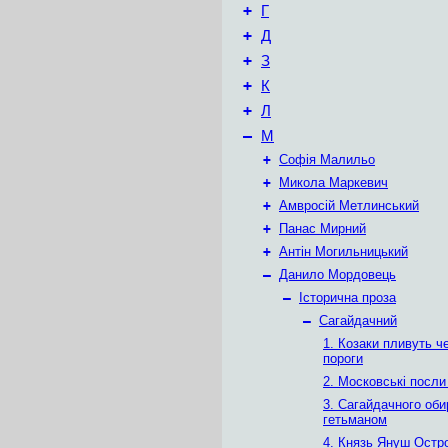
+
Г
+
Д
+
З
+
К
+
Л
–
М
+
Софія Малильо
+
Микола Маркевич
+
Амвросій Метлинський
+
Панас Мирний
+
Антін Могильницький
–
Данило Мордовець
–
Історична проза
–
Сагайдачний
1. Козаки пливуть че
пороги
2. Московські посли 
3. Сагайдачного об
гетьманом
4. Князь Януш Остр