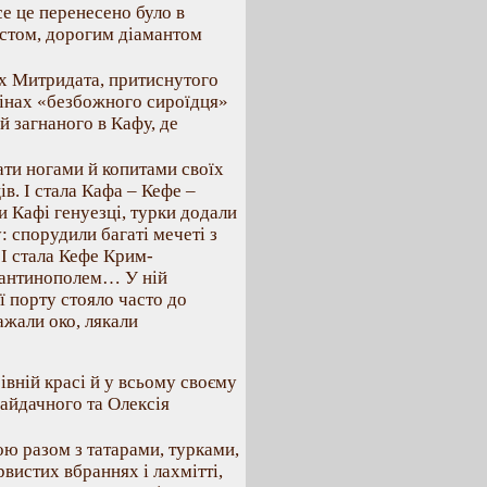
все це перенесено було в
містом, дорогим діамантом
ах Митридата, притиснутого
тінах «безбожного сироїдця»
 загнаного в Кафу, де
ати ногами й копитами своїх
в. І стала Кафа – Кефе –
и Кафі генуезці, турки додали
: спорудили багаті мечеті з
 І стала Кефе Крим-
тантинополем… У ній
ї порту стояло часто до
ажали око, лякали
рівній красі й у всьому своєму
айдачного та Олексія
 разом з татарами, турками,
вистих вбраннях і лахмітті,