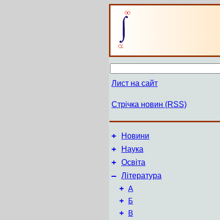
Лист на сайт
Стрічка новин (RSS)
+
Новини
+
Наука
+
Освіта
–
Література
+
А
+
Б
+
В