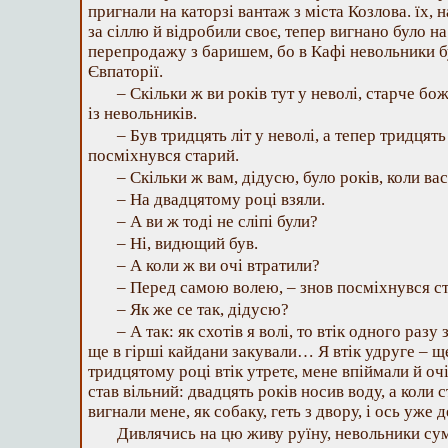
пригнали на каторзі вантаж з міста Козлова. їх, 
за сіллю й відробили своє, тепер вигнано було н
перепродажу з баришем, бо в Кафі невольники бу
Євпаторії.
– Скільки ж ви років тут у неволі, старче б
із невольників.
– Був тридцять літ у неволі, а тепер тридцять
посміхнувся старий.
– Скільки ж вам, дідусю, було років, коли ва
– На двадцятому році взяли.
– А ви ж тоді не сліпі були?
– Ні, видющий був.
– А коли ж ви очі втратили?
– Перед самою волею, – знов посміхнувся с
– Як же се так, дідусю?
– А так: як схотів я волі, то втік одного разу
ще в гірші кайдани закували… Я втік удруге – щ
тридцятому році втік утретє, мене впіймали й оч
став вільний: двадцять років носив воду, а коли 
вигнали мене, як собаку, геть з двору, і ось уже 
Дивлячись на цю живу руїну, невольники су