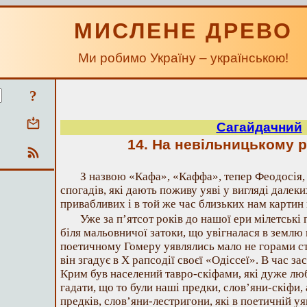
МИСЛЕНЕ ДРЕВО
Ми робимо Україну – українською!
?
Сагайдачний
14. На невільницькому р
З назвою «Кафа», «Каффа», тепер Феодосія,
спогадів, які дають поживу уяві у вигляді далек
привабливих і в той же час близьких нам картин
Уже за п’ятсот років до нашої ери мілетські
біля мальовничої затоки, що увігналася в землю 
поетичному Гомеру уявлялись мало не горами ст
він згадує в X рапсодії своєї «Одіссеї». В час з
Крим був населений тавро-скіфами, які дуже люб
гадати, що то були наші предки, слов’яни-скіфи,
предків, слов’яни-лестригони, які в поетичній у