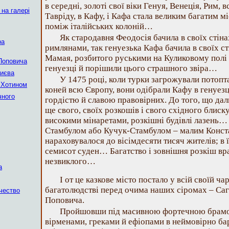
в середні, золоті свої віки Генуя, Венеція, Рим, 
 на галері
Тавріду, в Кафу, і Кафа стала великим багатим 
поміж італійських колоній…
Як стародавня Феодосія бачила в своїх стін
ра
римлянами, так генуезька Кафа бачила в своїх с
Мамая, розбитого руськими на Куликовому полі й
 Поповича
генуезці й порішили цього страшного звіра…
Києва
У 1475 році, коли турки загрожували потопт
д Хотином
коней всю Європу, вони одібрали Кафу в генуезці
чного
гордістю й славою правовірних. До того, що дал
ще свого, своїх розкошів і свого східного блиску
високими мінаретами, розкішні будівлі лазень…
Стамбулом або Кучук-Стамбулом – малим Конс
нараховувалося до вісімдесяти тисяч жителів; в ї
семисот суден… Багатство і зовнішня розкіш вр
незвиклого…
а
І от це казкове місто постало у всій своїй ча
багатолюдстві перед очима наших сіромах – Саг
чество
Поповича.
Пройшовши під масивною фортечною брамою
вірменами, греками й ефіопами в неймовірно бар