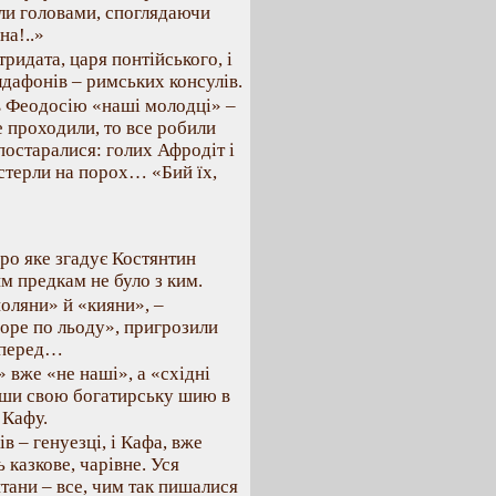
али головами, споглядаючи
на!..»
ридата, царя понтійського, і
дафонів – римських консулів.
 в Феодосію «наші молодці» –
не проходили, то все робили
постаралися: голих Афродіт і
 стерли на порох… «Бий їх,
ро яке згадує Костянтин
м предкам не було з ким.
оляни» й «кияни», –
оре по льоду», пригрозили
аперед…
 вже «не наші», а «східні
увши свою богатирську шию в
 Кафу.
ів – генуезці, і Кафа, вже
 казкове, чарівне. Уся
нтани – все, чим так пишалися