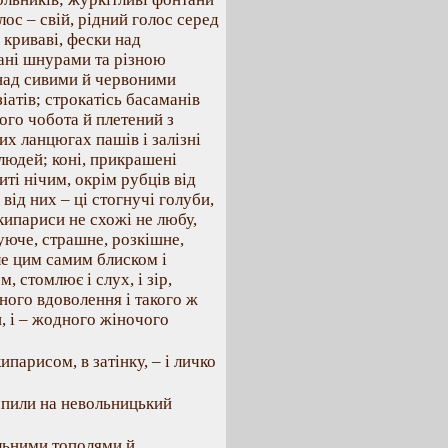
ос – свій, рідний голос серед
и криваві, фески над
ані шнурами та різною
и над сивими й червоними
атів; строкатісь басаманів
ого чобота й плетений з
их ланцюгах пашів і залізні
в людей; коні, прикрашені
иті нічим, окрім рубців від
 від них – ці стогнучі голуби,
 кипариси не схожі не любу,
шуюче, страшне, розкішне,
ле цим самим блиском і
, стомлює і слух, і зір,
ного вдоволення і такого ж
, і – жодного жіночого
ипарисом, в затінку, – і личко
апили на невольницький
льними тополями й