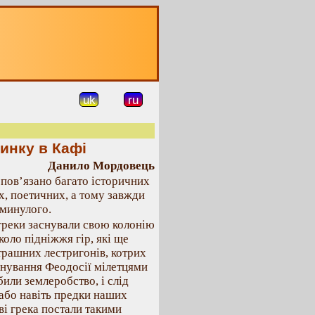
uk
ru
инку в Кафі
Данило Мордовець
 пов’язано багато історичних
их, поетичних, а тому завжди
 минулого.
 греки заснували свою колонію
коло підніжжя гір, які ще
рашних лестригонів, котрих
аснування Феодосії мілетцями
или землеробство, і слід
 або навіть предки наших
яві грека постали такими