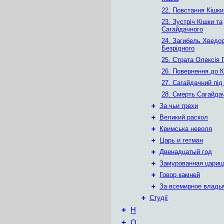
22. Повстання Кішки
23. Зустріч Кішки та
Сагайдачного
24. Загибель Хведо
Безрідного
25. Страта Олексія
26. Повернення до 
27. Сагайдачний пі
28. Смерть Сагайда
+
За чьи грехи
+
Великий раскол
+
Кримська неволя
+
Царь и гетман
+
Двенадцатый год
+
Замурованная цариц
+
Говор камней
+
За всемирное влады
+
Студії
+
Н
+
О