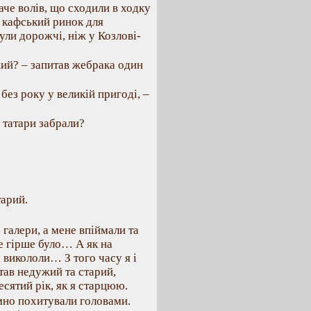
наче волів, що сходили в ходку
а кафський ринок для
ли дорожчі, ніж у Козлові-
ожий? – запитав жебрака один
 без року у великій пригоді, –
с татари забрали?
тарий.
 з галери, а мене впіймали та
е гірше було… А як на
і викололи… З того часу я і
став недужий та старий,
десятий рік, як я старцюю.
мно похитували головами.