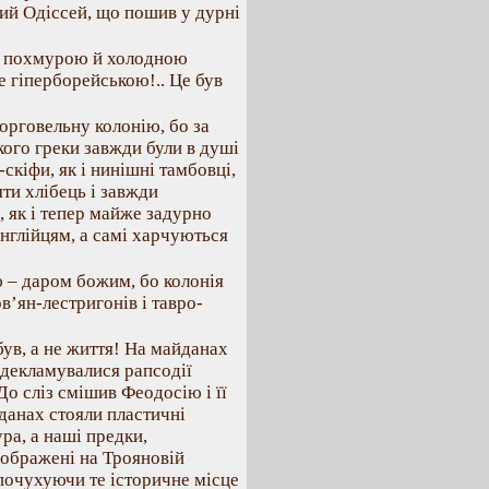
ий Одіссей, що пошив у дурні
 ж похмурою й холодною
не гіперборейською!.. Це був
торговельну колонію, бо за
кого греки завжди були в душі
скіфи, як і нинішні тамбовці,
яти хлібець і завжди
 як і тепер майже задурно
нглійцям, а самі харчуються
 – даром божим, бо колонія
в’ян-лестригонів і тавро-
був, а не життя! На майданах
, декламувалися рапсодії
До сліз смішив Феодосію і її
данах стояли пластичні
ра, а наші предки,
 зображені на Трояновій
 почухуючи те історичне місце