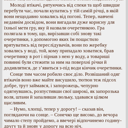
Молоді втікачі, рятуючись від спеки та щоб швидше
перебути час, почали купатись у тій самій річці, в якій
вони нещодавно ховались від погоні. Тепер, навчені
недавнім досвідом, вони вигадали дуже корисну для
їхньої мети гру, яку й назвали очеретянкою. Гра
полягала в тому, що, вирізавши собі знову такі
очеретинки, з допомогою яких їм пощастило
врятуватись від переслідувачів, вони по жеребку
ховались у воді, той, кому припадало ховатися, брав
очеретинку в рот і пірнав з нею у воду, а товариші
повинні були стежити за ним на поверхні річки й
додивлятися, де з’явиться з-під води кінчик очеретинки.
Сонце тим часом робило своє діло. Розвішаний одяг
втікачів воно вже майте висушило, тютюн теж підсох
добре, трут займався, і запорожець, чепурно
одягнувшись, розпустивши свої широкі, як запорозька
воля, штани й запаливши люльку, здавався цілком
щасливим.
– Нумо, хлопці, тепер у дорогу! – сказав він,
поглядаючи на сонце. – Сонечко ще високо, до вечора
чимало степу пройдемо, а ввечері відпочинемо годину-
другу та й знову у дорогу на всю ніч.