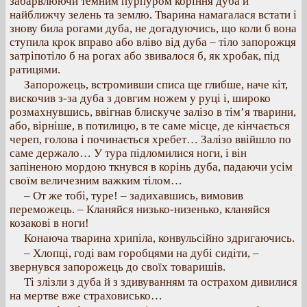
забарвлюючи темним пурпуром коріння дуба й
найближчу зелень та землю. Тварина намагалася встати і
знову била рогами дуба, не догадуючись, що коли б вона
ступила крок вправо або вліво від дуба – тіло запорожця
затріпотіло б на рогах або звивалося б, як хробак, під
ратицями.
Запорожець, встромивши списа ще глибше, наче кіт,
вискочив з-за дуба з довгим ножем у руці і, широко
розмахнувшись, ввігнав блискуче залізо в тім’я тварини,
або, вірніше, в потилицю, в те саме місце, де кінчається
череп, голова і починається хребет… Залізо ввійшло по
саме держало… У тура підломилися ноги, і він
запіненою мордою ткнувся в корінь дуба, падаючи усім
своїм величезним важким тілом…
– От же тобі, туре! – задихавшись, вимовив
переможець. – Кланяйся низько-низенько, кланяйся
козакові в ноги!
Конаюча тварина хрипіла, конвульсійно здригаючись.
– Хлопці, годі вам горобцями на дубі сидіти, –
звернувся запорожець до своїх товаришів.
Ті злізли з дуба й з здивуванням та острахом дивилися
на мертве вже страховисько…