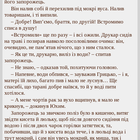
його запорожець.
Він налив собі й перехилив під мокрі вуса. Налив
товаришам, і ті випили.
– Добре! Вип’ємо, браття, по другій! Встромимо
списа в душу!
«Встромили» ще по разу – і всі ожили. Друкар сидів
на траві і позирав навколо посоловілими очима: він,
очевидно, не пам’ятав нічого, що з ним сталося.
– Як це ти, друкарю, виліз із води? – спитав
запорожець.
– Не знаю, – одказав той, похитуючи головою.
– Напевне, води обпився, – зауважив Грицько, – і я,
матері їй лихо, багато пив і мало не луснув… Ще
спасибі, що тарані добре наївся, то й у воді пити
хотілося.
– А мене чортів рак за вухо вщипнув, я мало не
крикнув, – докинув Юхим.
Запорожець за звичкою поліз було в кишеню, витяг
звідти кисета й люльку, щоб після довгого сидіння під
водою і після двох чарок горілки затягтися, та,
побачивши, що й з кисета вода тече, і в люльці вода і
трут мокрий, і сам він увесь мокрий, як миша, так і