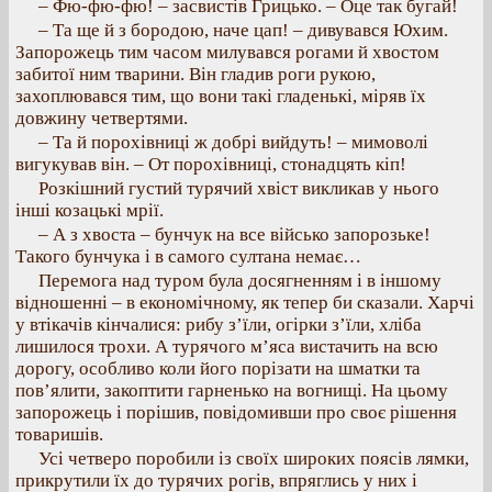
– Фю-фю-фю! – засвистів Грицько. – Оце так бугай!
– Та ще й з бородою, наче цап! – дивувався Юхим.
Запорожець тим часом милувався рогами й хвостом
забитої ним тварини. Він гладив роги рукою,
захоплювався тим, що вони такі гладенькі, міряв їх
довжину четвертями.
– Та й порохівниці ж добрі вийдуть! – мимоволі
вигукував він. – От порохівниці, стонадцять кіп!
Розкішний густий турячий хвіст викликав у нього
інші козацькі мрії.
– А з хвоста – бунчук на все військо запорозьке!
Такого бунчука і в самого султана немає…
Перемога над туром була досягненням і в іншому
відношенні – в економічному, як тепер би сказали. Харчі
у втікачів кінчалися: рибу з’їли, огірки з’їли, хліба
лишилося трохи. А турячого м’яса вистачить на всю
дорогу, особливо коли його порізати на шматки та
пов’ялити, закоптити гарненько на вогнищі. На цьому
запорожець і порішив, повідомивши про своє рішення
товаришів.
Усі четверо поробили із своїх широких поясів лямки,
прикрутили їх до турячих рогів, впряглись у них і