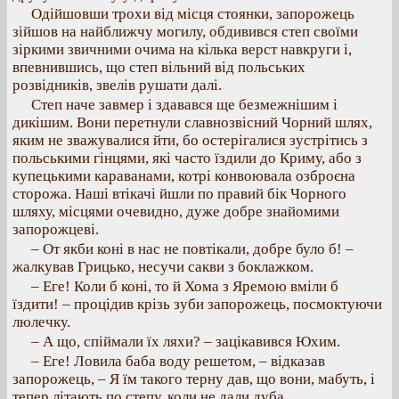
Одійшовши трохи від місця стоянки, запорожець
зійшов на найближчу могилу, обдивився степ своїми
зіркими звичними очима на кілька верст навкруги і,
впевнившись, що степ вільний від польських
розвідників, звелів рушати далі.
Степ наче завмер і здавався ще безмежнішим і
дикішим. Вони перетнули славнозвісний Чорний шлях,
яким не зважувалися йти, бо остерігалися зустрітись з
польськими гінцями, які часто їздили до Криму, або з
купецькими караванами, котрі конвоювала озброєна
сторожа. Наші втікачі йшли по правий бік Чорного
шляху, місцями очевидно, дуже добре знайомими
запорожцеві.
– От якби коні в нас не повтікали, добре було б! –
жалкував Грицько, несучи сакви з боклажком.
– Еге! Коли б коні, то й Хома з Яремою вміли б
їздити! – процідив крізь зуби запорожець, посмоктуючи
люлечку.
– А що, спіймали їх ляхи? – зацікавився Юхим.
– Еге! Ловила баба воду решетом, – відказав
запорожець, – Я їм такого терну дав, що вони, мабуть, і
тепер літають по степу, коли не дали дуба.