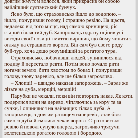
довгим жмутом волосся, який прикрасив би собою
найліпший султанський бунчук.
Ясно було, що страховисько йшло до водопою, –
йшло, понуривши голову, і страшно ревіло. На щастя,
недалеко від того місця, над самою криницею, ріс
старий гіллястий дуб. Запорожець одразу оцінив усі
вигоди своєї позиції і миттю вирішив, що йому чинити з
огляду на страшного ворога. Він сам був свого роду
буй-тур, хоча дещо розумніший за рогатого тура.
Страховисько, побачивши людей, зупинилося від
подиву й перестало ревти. Потім воно почало рити
ногами землю, бити хвостом по боках і, понуривши
голову, знову заревіло, але ще більш загрозливо.
– Хлопці! – швидко наказав запорожець. – Зараз же
лізьте на дуба, мерщій, мерщій!
Парубки не чекали, поки він повторить наказ. Як коти,
подерлися вони на дерево, чіпляючись за кору та за
сучки, і опинилися на найвищих гілках дуба. А
запорожець, з довгим ратищем наперевіс, став біля
самого дуба й сміливо чекав ворога. Страховисько
ревіло й поволі сунуло вперед, загрозливо трясучи
велетенською рогатою головою і бородою.