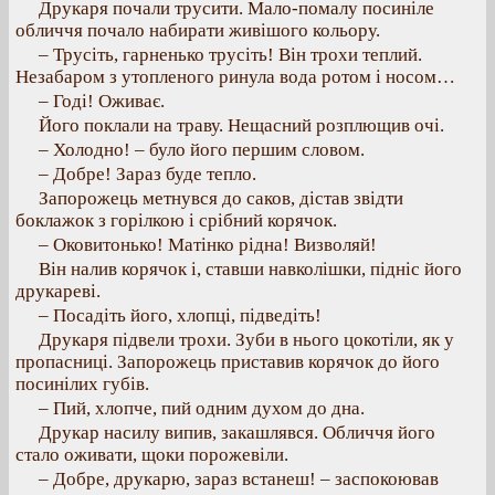
Друкаря почали трусити. Мало-помалу посиніле
обличчя почало набирати живішого кольору.
– Трусіть, гарненько трусіть! Він трохи теплий.
Незабаром з утопленого ринула вода ротом і носом…
– Годі! Оживає.
Його поклали на траву. Нещасний розплющив очі.
– Холодно! – було його першим словом.
– Добре! Зараз буде тепло.
Запорожець метнувся до саков, дістав звідти
боклажок з горілкою і срібний корячок.
– Оковитонько! Матінко рідна! Визволяй!
Він налив корячок і, ставши навколішки, підніс його
друкареві.
– Посадіть його, хлопці, підведіть!
Друкаря підвели трохи. Зуби в нього цокотіли, як у
пропасниці. Запорожець приставив корячок до його
посинілих губів.
– Пий, хлопче, пий одним духом до дна.
Друкар насилу випив, закашлявся. Обличчя його
стало оживати, щоки порожевіли.
– Добре, друкарю, зараз встанеш! – заспокоював