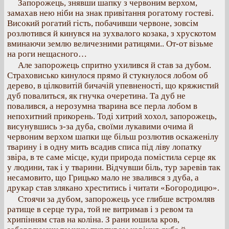
Запорожець, знявши шапку з червоним верхом,
замахав нею ніби на знак привітання рогатому гостеві.
Високий рогатий гість, побачивши червоне, зовсім
розлютився й кинувся на зухвалого козака, з хрускотом
вминаючи землю величезними ратицями.. От-от візьме
на роги нещасного…
Але запорожець спритно ухилився й став за дубом.
Страховисько кинулося прямо й стукнулося лобом об
дерево, в цілковитій бичачій упевненості, що кряжистий
дуб повалиться, як гнучка очеретина. Та дуб не
повалився, а нерозумна тварина все перла лобом в
непохитний прикорень. Тоді хитрий хохол, запорожець,
висунувшись з-за дуба, своїми лукавими очима й
червоним верхом шапки ще більш розлютив оскаженілу
тварину і в одну мить всадив списа під ліву лопатку
звіра, в те саме місце, куди природа помістила серце як
у людини, так і у тварини. Відчувши біль, тур заревів так
несамовито, що Грицько мало не звалився з дуба, а
друкар став злякано хреститись і читати «Богородицю».
Стоячи за дубом, запорожець усе глибше встромляв
ратище в серце тура, той не витримав і з ревом та
хрипінням став на коліна. З рани юшила кров,