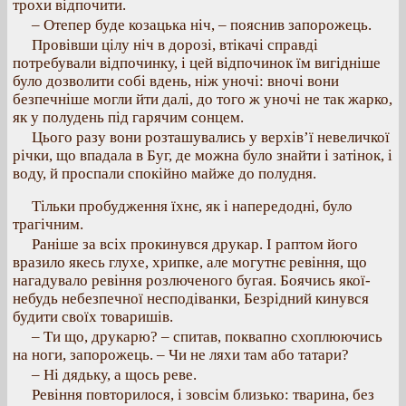
трохи відпочити.
– Отепер буде козацька ніч, – пояснив запорожець.
Провівши цілу ніч в дорозі, втікачі справді
потребували відпочинку, і цей відпочинок їм вигідніше
було дозволити собі вдень, ніж уночі: вночі вони
безпечніше могли йти далі, до того ж уночі не так жарко,
як у полудень під гарячим сонцем.
Цього разу вони розташувались у верхів’ї невеличкої
річки, що впадала в Буг, де можна було знайти і затінок, і
воду, й проспали спокійно майже до полудня.
Тільки пробудження їхнє, як і напередодні, було
трагічним.
Раніше за всіх прокинувся друкар. І раптом його
вразило якесь глухе, хрипке, але могутнє ревіння, що
нагадувало ревіння розлюченого бугая. Боячись якої-
небудь небезпечної несподіванки, Безрідний кинувся
будити своїх товаришів.
– Ти що, друкарю? – спитав, поквапно схоплюючись
на ноги, запорожець. – Чи не ляхи там або татари?
– Ні дядьку, а щось реве.
Ревіння повторилося, і зовсім близько: тварина, без