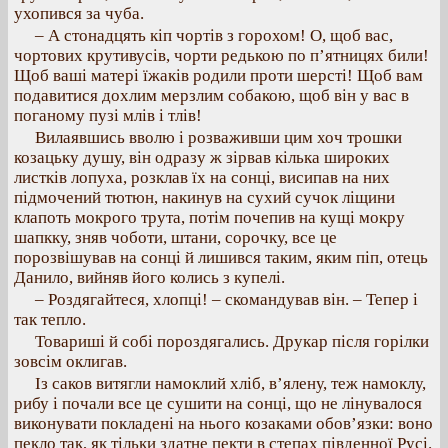
ухопився за чуба.
– А стонадцять кіп чортів з горохом! О, щоб вас,
чортових крутивусів, чорти редькою по п’ятницях били!
Щоб ваші матері їжаків родили проти шерсті! Щоб вам
подавитися дохлим мерзлим собакою, щоб він у вас в
поганому пузі млів і тлів!
Вилаявшись вволю і розваживши цим хоч трошки
козацьку душу, він одразу ж зірвав кілька широких
листків лопуха, розклав їх на сонці, висипав на них
підмочений тютюн, накинув на сухий сучок ліщини
клапоть мокрого трута, потім почепив на кущі мокру
шапкку, зняв чоботи, штани, сорочку, все це
порозвішував на сонці й лишився таким, яким піп, отець
Данило, вийняв його колись з купелі.
– Роздягайтеся, хлопці! – скомандував він. – Тепер і
так тепло.
Товариші й собі пороздягались. Друкар після горілки
зовсім оклигав.
Із саков витягли намоклий хліб, в’ялену, теж намоклу,
рибу і почали все це сушити на сонці, що не лінувалося
виконувати покладені на нього козаками обов’язки: воно
пекло так, як тільки здатне пекти в степах південної Русі.