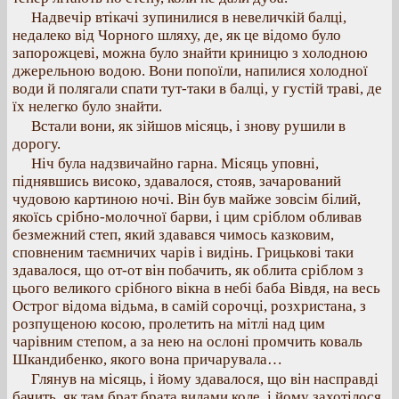
Надвечір втікачі зупинилися в невеличкій балці,
недалеко від Чорного шляху, де, як це відомо було
запорожцеві, можна було знайти криницю з холодною
джерельною водою. Вони попоїли, напилися холодної
води й полягали спати тут-таки в балці, у густій траві, де
їх нелегко було знайти.
Встали вони, як зійшов місяць, і знову рушили в
дорогу.
Ніч була надзвичайно гарна. Місяць уповні,
піднявшись високо, здавалося, стояв, зачарований
чудовою картиною ночі. Він був майже зовсім білий,
якоїсь срібно-молочної барви, і цим сріблом обливав
безмежний степ, який здавався чимось казковим,
сповненим таємничих чарів і видінь. Грицькові таки
здавалося, що от-от він побачить, як облита сріблом з
цього великого срібного вікна в небі баба Вівдя, на весь
Острог відома відьма, в самій сорочці, розхристана, з
розпущеною косою, пролетить на мітлі над цим
чарівним степом, а за нею на ослоні промчить коваль
Шкандибенко, якого вона причарувала…
Глянув на місяць, і йому здавалося, що він насправді
бачить, як там брат брата вилами коле, і йому захотілося