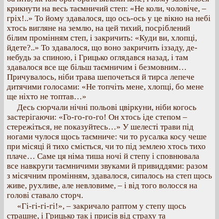
крикнути на весь таємничий степ: «Не коли, чоловіче, –
гріх!..» То йому здавалося, що ось-ось у це вікно на небі
хтось вигляне на землю, на цей тихий, посріблений
білим промінням степ, і закричить: «Куди ви, хлопці,
йдете?..» То здавалося, що воно закричить іззаду, де-
небудь за спиною, і Грицько оглядався назад, і там
здавалося все ще більш таємничим і безмовним…
Причувалось, ніби трава шепочеться й тирса лепече
дитячими голосами: «Не топчіть мене, хлопці, бо мене
ще ніхто не топтав…»
Десь сюрчали нічні польові цвіркуни, ніби когось
застерігаючи: «Го-го-го-го! Он хтось іде степом –
стережіться, не показуйтесь…» У шелесті трави під
ногами чулося щось таємниче: чи то русалка косу чеше
при місяці й тихо сміється, чи то під землею хтось тихо
плаче… Саме ця німа тиша ночі й степу і сповнювала
все навкруги таємничими звуками й привиддями: разом
з місячним промінням, здавалося, сипалось на степ щось
живе, рухливе, але невловиме, – і від того волосся на
голові ставало сторч.
«Гі-гі-гі-гі!», – закричало раптом у степу щось
страшне, і Грицько так і присів від страху та