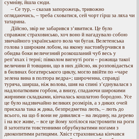
сумніву, йшла сюди.
– Се тур, – сказав запорожець, тривожно
оглядаючись, – треба сховатися, сей чорт гірш за ляха чи
татарина.
Дійсно, звір не забарився з’явитися. Це було
справжнє страховисько, хоч воно й нагадувало собою
звичайного українського вола чи бугая. Велетенська
голова з широким лобом, на якому настовбурчився в
обидва боки величезний розкошланий чуб весь у
реп’яхах і терні; півколом вигнуті роги – рожища такої
величини й товщини, що в них дійсно, як розповідається
в билинах богатирського циклу, могло ввійти по «чаре
зелена вина в полтора ведра»; широченна, справді
туряча, ширша, ніж волова, шия на спині з’єднувалася з
надлопатковим горбом, а внизу, спадаючи широкими
жирними складками, кінчалась кошлатою бородою. Усе
це було надзвичайно великих розмірів, а з диких очей
прискала така ж дика, безпредметна лють, – лють до
всього, на що б вони не дивилися – на людину, на дерево
і на все живе, – все це йому хотілося настромити на роги
й затоптати товстенними обрубкуватими ногами з
двокопитими ратицями. Хвіст страховиська кінчався