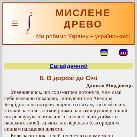
МИСЛЕНЕ
ДРЕВО
☰
Ми робимо Україну – українською!
uk
ru
Сагайдачний
8. В дорозі до Січі
Данило Мордовець
Упевнившись, що схизматики потонули, чим самі
себе належно покарали, і кинувши тіло Хведора
Безрідного на потраву звірині й птахам, загін міських
козаків на чолі з легковірними панками рушив у інший
бік розшукувати втікачів, а головне, щоб упіймати
панських коней, за яких так перепало благородним
спинам палацової шляхти.
Коли загін зник з очей, очерет в одному місці