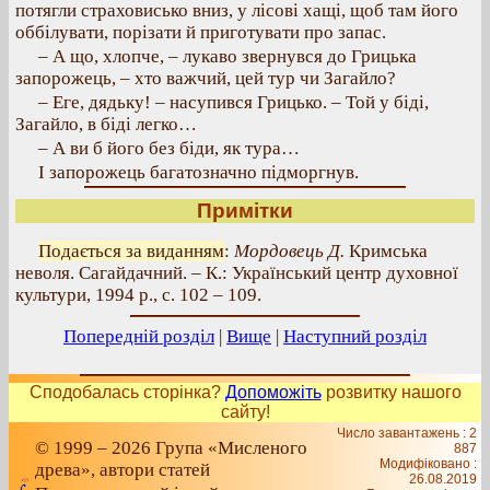
потягли страховисько вниз, у лісові хащі, щоб там його
оббілувати, порізати й приготувати про запас.
– А що, хлопче, – лукаво звернувся до Грицька
запорожець, – хто важчий, цей тур чи Загайло?
– Еге, дядьку! – насупився Грицько. – Той у біді,
Загайло, в біді легко…
– А ви б його без біди, як тура…
І запорожець багатозначно підморгнув.
Примітки
Подається за виданням
:
Мордовець Д.
Кримська
неволя. Сагайдачний. – К.: Український центр духовної
культури, 1994 р., с. 102 – 109.
Попередній розділ
|
Вище
|
Наступний розділ
Сподобалась сторінка?
Допоможіть
розвитку нашого
сайту!
Число завантажень : 2
© 1999 – 2026 Група «Мисленого
887
Модифіковано :
древа», автори статей
26.08.2019