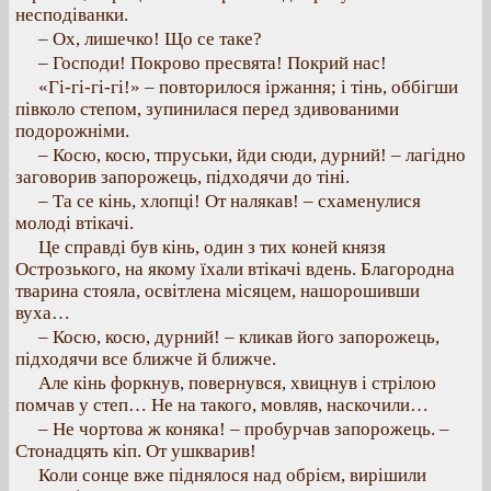
несподіванки.
– Ох, лишечко! Що се таке?
– Господи! Покрово пресвята! Покрий нас!
«Гі-гі-гі-гі!» – повторилося іржання; і тінь, оббігши
півколо степом, зупинилася перед здивованими
подорожніми.
– Косю, косю, тпруськи, йди сюди, дурний! – лагідно
заговорив запорожець, підходячи до тіні.
– Та се кінь, хлопці! От налякав! – схаменулися
молоді втікачі.
Це справді був кінь, один з тих коней князя
Острозького, на якому їхали втікачі вдень. Благородна
тварина стояла, освітлена місяцем, нашорошивши
вуха…
– Косю, косю, дурний! – кликав його запорожець,
підходячи все ближче й ближче.
Але кінь форкнув, повернувся, хвицнув і стрілою
помчав у степ… Не на такого, мовляв, наскочили…
– Не чортова ж коняка! – пробурчав запорожець. –
Стонадцять кіп. От ушкварив!
Коли сонце вже піднялося над обрієм, вирішили