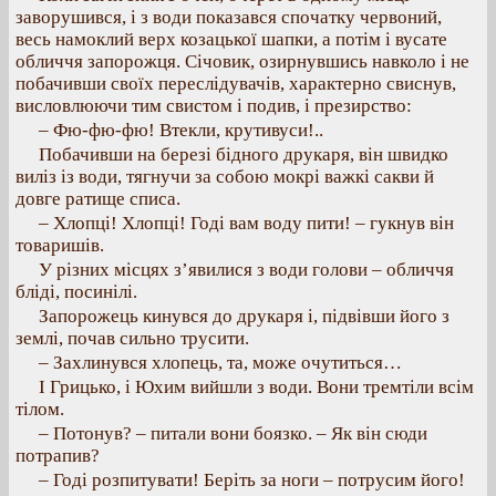
заворушився, і з води показався спочатку червоний,
весь намоклий верх козацької шапки, а потім і вусате
обличчя запорожця. Січовик, озирнувшись навколо і не
побачивши своїх переслідувачів, характерно свиснув,
висловлюючи тим свистом і подив, і презирство:
– Фю-фю-фю! Втекли, крутивуси!..
Побачивши на березі бідного друкаря, він швидко
виліз із води, тягнучи за собою мокрі важкі сакви й
довге ратище списа.
– Хлопці! Хлопці! Годі вам воду пити! – гукнув він
товаришів.
У різних місцях з’явилися з води голови – обличчя
бліді, посинілі.
Запорожець кинувся до друкаря і, підвівши його з
землі, почав сильно трусити.
– Захлинувся хлопець, та, може очутиться…
І Грицько, і Юхим вийшли з води. Вони тремтіли всім
тілом.
– Потонув? – питали вони боязко. – Як він сюди
потрапив?
– Годі розпитувати! Беріть за ноги – потрусим його!