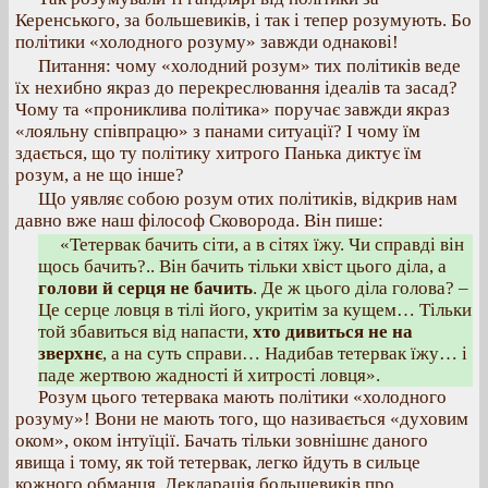
Керенського, за большевиків, і так і тепер розумують. Бо
політики «холодного розуму» завжди однакові!
Питання: чому «холодний розум» тих політиків веде
їх нехибно якраз до перекреслювання ідеалів та засад?
Чому та «прониклива політика» поручає завжди якраз
«лояльну співпрацю» з панами ситуації? І чому їм
здається, що ту політику хитрого Панька диктує їм
розум, а не що інше?
Що уявляє собою розум отих політиків, відкрив нам
давно вже наш філософ Сковорода. Він пише:
«Тетервак бачить сіти, а в сітях їжу. Чи справді він
щось бачить?.. Він бачить тільки хвіст цього діла, а
голови й серця не бачить
. Де ж цього діла голова? –
Це серце ловця в тілі його, укритім за кущем… Тільки
той збавиться від напасти,
хто дивиться не на
зверхнє
, а на суть справи… Надибав тетервак їжу… і
паде жертвою жадності й хитрості ловця».
Розум цього тетервака мають політики «холодного
розуму»! Вони не мають того, що називається «духовим
оком», оком інтуїції. Бачать тільки зовнішнє даного
явища і тому, як той тетервак, легко йдуть в сильце
кожного обманця. Декларація большевиків про