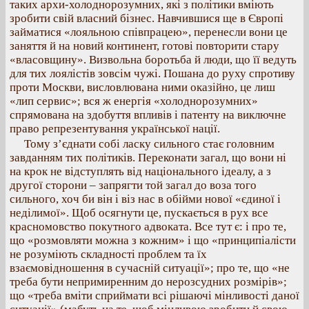
таких архи-холоднорозумних, які з політики вміють
зробити свій власний бізнес. Навчившися ще в Європі
займатися «лояльною співпрацею», перенесли вони це
заняття й на новий континент, готові повторити стару
«власовщину». Визвольна боротьба й люди, що її ведуть
для тих лоялістів зовсім чужі. Пошана до руху спротиву
проти Москви, висловлювана ними оказійно, це лиш
«лип сервис»; вся ж енергія «холоднорозумних»
спрямована на здобуття впливів і патенту на виключне
право репрезентування української нації.
Тому з’єднати собі ласку сильного стає головним
завданням тих політиків. Переконати загал, що вони ні
на крок не відступлять від національного ідеалу, а з
другої сторони – запрягти той загал до воза того
сильного, хоч би він і віз нас в обійми нової «єдиної і
неділимої». Щоб осягнути це, пускається в рух все
красномовство покутного адвоката. Все тут є: і про те,
що «розмовляти можна з кожним» і що «принципіалісти
не розуміють складності проблем та їх
взаємовідношення в сучасній ситуації»; про те, що «не
треба бути непримиренним до нерозсудних розмірів»;
що «треба вміти сприймати всі рішаючі мінливості даної