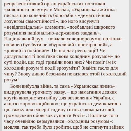
репрезентативний орган українських політиків
«холодного розуму» в Москві, «Украинская жизнь»
писала про конечність боротьби з «демагогічним
лозунгом самостійності», що його висунули
«невідповідальні» елементи, «позбавлені широкого
розуміння національно-державних завдань».
Національний рух – повчали холоднорозумні політики –
повинен був бути не «бурхливий і пристрасний», а
«рівний і спокійний». Це під час революції! Чи
доглупалися ті політики своїм холодним розумом» до
суті подій, що тоді гриміли повз них? Чи поміг їм їх
холодний розум ті події зрозуміти? Знайти гасло для
чину? Знову дивно безсилим показався отой їх холодний
розум!
Коли вибухла війна, та сама «Украинская жизнь»
видрукувала урочисту заяву, – що намагання деяких
кругів використати війну для визволення України, є
акцією «провокаційною»; що українська демократія в
цю тяжку для імперії годину готова «виконати свій
громадський обовязок супроти Росії». Політики того
часу очевидно кермувалися «холодним розумом»:
мовляв, так треба було зробити, щоб не стягнути зайвих