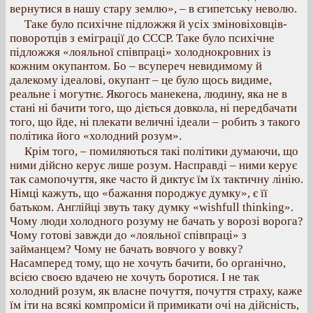
вернутися в нашу стару землю», – в єгипетську неволю.
Таке було психічне підложжя й усіх зміновіховців-
поворотців з еміграції до СССР. Таке було психічне
підложжя «лояльної співпраці» холоднокровних із
кожним окупантом. Бо – всупереч невидимому й
далекому ідеалові, окупант – це було щось видиме,
реальне і могутнє. Якогось манекена, людину, яка не в
стані ні бачити того, що діється довкола, ні передбачати
того, що йде, ні плекати величні ідеали – робить з такого
політика його «холодний розум».
Крім того, – помиляються такі політики думаючи, що
ними дійсно керує лише розум. Насправді – ними керує
так самопочуття, яке часто й диктує їм їх тактичну лінію.
Німці кажуть, що «бажання породжує думку», є її
батьком. Англійці звуть таку думку «wishfull thinking».
Чому люди холодного розуму не бачать у ворозі ворога?
Чому готові завжди до «лояльної співпраці» з
займанцем? Чому не бачать вовчого у вовку?
Насамперед тому, що не хочуть бачити, бо органічно,
всією своєю вдачею не хочуть боротися. І не так
холодний розум, як власне почуття, почуття страху, каже
їм іти на всякі компроміси й примикати очі на дійсність,