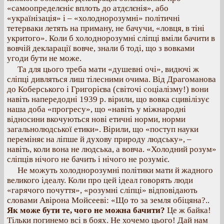
«самоопределєніє вплоть до атдєлєнія», або
«українізація» і – «холоднорозумні» політичні
тетерваки летять на приману, не бачучи, «ловця, в тіні
укритого». Коли б холоднорозумні сліпці вміли бачити в
вовчій декларації вовче, знали б тоді, що з вовками
угоди бути не може.
Та для цього треба мати «душевні очі», видючі ж
сліпці дивляться лиш тілесними очима. Від Драгоманова
до Коберського і Григорієва (світочі соціалізму!) вони
навіть напередодні 1939 р. вірили, що вовка сцивілізує
наша доба «прогресу», що «навіть у міжнародні
відносини вкочуються нові етичні норми, норми
загальнолюдської етики». Вірили, що «поступ науки
переміняє на ліпше й духову природу людську», –
навіть, коли вона не людська, а вовча. «Холодний розум»
сліпців нічого не бачить і нічого не розуміє.
Не можуть холоднорозумні політики мати й жадного
великого ідеалу. Коли про цей ідеал говорять люди
«гарячого почуття», «розумні сліпці» відповідають
словами Авірона Мойсееві: «Що то за земля обіцяна?..
Як може бути те, чого не можна бачити?
Це ж байка!
Тільки погинемо всі в боях. Не хочемо цього! Дай нам