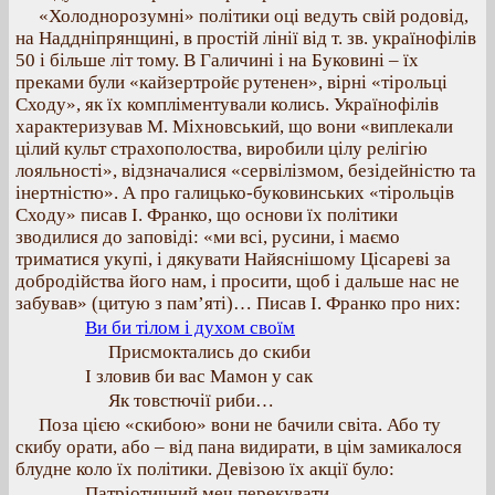
«Холоднорозумні» політики оці ведуть свій родовід,
на Наддніпрянщині, в простій лінії від т. зв. українофілів
50 і більше літ тому. В Галичині і на Буковині – їх
преками були «кайзертройє рутенен», вірні «тірольці
Сходу», як їх компліментували колись. Українофілів
характеризував М. Міхновський, що вони «виплекали
цілий культ страхополоства, виробили цілу релігію
лояльності», відзначалися «сервілізмом, безідейністю та
інертністю». А про галицько-буковинських «тірольців
Сходу» писав І. Франко, що основи їх політики
зводилися до заповіді: «ми всі, русини, і маємо
триматися укупі, і дякувати Найяснішому Цісареві за
добродійства його нам, і просити, щоб і дальше нас не
забував» (цитую з пам’яті)… Писав І. Франко про них:
Ви би тілом і духом своїм
Присмоктались до скиби
І зловив би вас Мамон у сак
Як товстючії риби…
Поза цією «скибою» вони не бачили світа. Або ту
скибу орати, або – від пана видирати, в цім замикалося
блудне коло їх політики. Девізою їх акції було:
Патріотичний меч перекувати