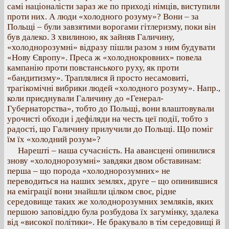
самі націоналісти зараз же по приході німців, виступили
проти них. А люди «холодного розуму»? Вони – за
Польщі – були завзятими ворогами гітлеризму, поки він
був далеко. З хвилиною, як зайняв Галичину,
«холоднорозумні» відразу пішли разом з ним будувати
«Нову Європу». Преса ж «холоднокровних» повела
кампанію проти повстанського руху, як проти
«бандитизму». Траплялися й просто несамовиті,
трагікомічні вибрики людей «холодного розуму». Напр.,
коли приєднували Галичину до «Генерал-
Губернаторства», тобто до Польщі, вони влаштовували
урочисті обходи і дефіляди на честь цеї події, тобто з
радості, що Галичину прилучили до Польщі. Що поміг
їм їх «холодний розум»?
Нарешті – наша сучасність. На авансцені опинилися
знову «холоднорозумні» завдяки двом обставинам:
перша – що порода «холоднорозумних» не
переводиться на наших землях, друге – що опинившися
на еміграції вони знайшли цілком своє, рідне
середовище таких же холоднорозумних земляків, яких
першою заповіддю була розбудова їх загумінку, здалека
від «високої політики». Не бракувало в тім середовищі й