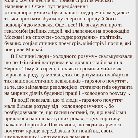
коли б хоч би десять літ тривав спротив Москві?
Напевне ні! Отже і тут передбачення
«холоднорозумних» були наївні і недоречні. їм удалося
тільки приспати збуджену енергію народу й його
недовір’я до москаля. Оце і все! Не згадуючи про ті
гекатомби ідейних людей, які злапалися на провокацію
Москви і на спокуси «холоднорозумних» політиків,
бувших соціалістичних прем’єрів, міністрів і послів, які
повірили Москві.
В Галичині люди «холодного розуму» скалькулювали,
що по 1-ій війні наступила ера довшої стабілізації в
Європі. Тому й в пресі, і в заявах громили майже як
ворогів народу ту молодь, тих безрозумних очайдухів,
тих націоналістичних невільників «гарячого почуття», –
за те, що займалися революцією, стягаючи гнів окупанта
на мирних діячів буденної праці і «холодного розуму».
Та події показали, що ті люди «гарячого почуття»
мали більше розуму від «холоднорозумних», бо
розбудовували те, що гасили останні, те, що найбільш
придалося нації в наступних роках, – дух спротиву і
бажання боротьби. Показалося, що люди «гарячого
почуття» краще передбачали біг подій від своїх
зимнокровних і «розумних» земляків.