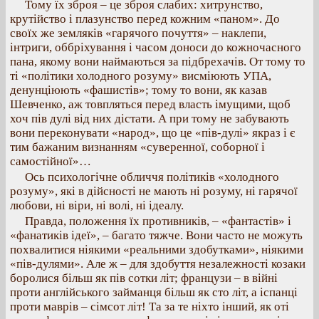
Тому їх зброя – це зброя слабих: хитрунство,
крутійство і плазунство перед кожним «паном». До
своїх же земляків «гарячого почуття» – наклепи,
інтриги, оббріхування і часом доноси до кожночасного
пана, якому вони наймаються за підбрехачів. От тому то
ті «політики холодного розуму» висміюють УПА,
денунціюють «фашистів»; тому то вони, як казав
Шевченко, аж товпляться перед власть імущими, щоб
хоч пів дулі від них дістати. А при тому не забувають
вони переконувати «народ», що це «пів-дулі» якраз і є
тим бажаним визнанням «суверенної, соборної і
самостійної»…
Ось психологічне обличчя політиків «холодного
розуму», які в дійсності не мають ні розуму, ні гарячої
любови, ні віри, ні волі, ні ідеалу.
Правда, положення їх противників, – «фантастів» і
«фанатиків ідеї», – багато тяжче. Вони часто не можуть
похвалитися ніякими «реальними здобутками», ніякими
«пів-дулями». Але ж – для здобуття незалежності козаки
боролися більш як пів сотки літ; французи – в війні
проти англійського займанця більш як сто літ, а іспанці
проти маврів – сімсот літ! Та за те ніхто інший, як оті