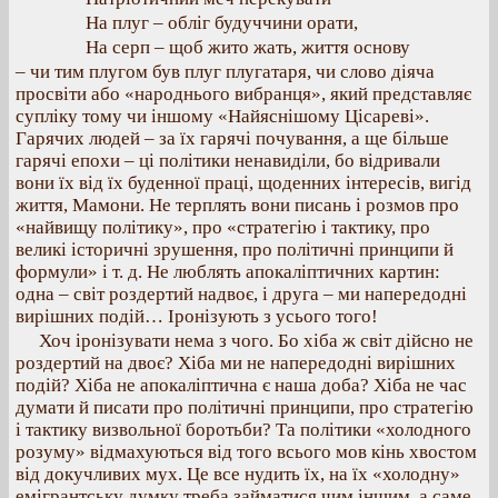
На плуг – обліг будуччини орати,
На серп – щоб жито жать, життя основу
– чи тим плугом був плуг плугатаря, чи слово діяча
просвіти або «народнього вибранця», який представляє
супліку тому чи іншому «Найяснішому Цісареві».
Гарячих людей – за їх гарячі почування, а ще більше
гарячі епохи – ці політики ненавиділи, бо відривали
вони їх від їх буденної праці, щоденних інтересів, вигід
життя, Мамони. Не терплять вони писань і розмов про
«найвищу політику», про «стратегію і тактику, про
великі історичні зрушення, про політичні принципи й
формули» і т. д. Не люблять апокаліптичних картин:
одна – світ роздертий надвоє, і друга – ми напередодні
вирішних подій… Іронізують з усього того!
Хоч іронізувати нема з чого. Бо хіба ж світ дійсно не
роздертий на двоє? Хіба ми не напередодні вирішних
подій? Хіба не апокаліптична є наша доба? Хіба не час
думати й писати про політичні принципи, про стратегію
і тактику визвольної боротьби? Та політики «холодного
розуму» відмахуються від того всього мов кінь хвостом
від докучливих мух. Це все нудить їх, на їх «холодну»
емігрантську думку треба займатися чим іншим, а саме