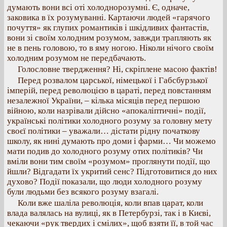
думають вони всі оті холоднорозумні. Є, одначе,
заковика в їх розумуванні. Картаючи людей «гарячого
почуття» як глупих романтиків і шкідливих фантастів,
вони зі своїм холодним розумом, завжди трапляють як
не в пень головою, то в яму ногою. Ніколи нічого своїм
холодним розумом не передбачають.
Голословне твердження? Ні, скріплене масою фактів!
Перед розвалом царської, німецької і Габсбурзької
імперій, перед революцією в цараті, перед повстанням
незалежної України, – кілька місяців перед першою
війною, коли назрівали дійсно «апокаліптичні» події,
українські політики холодного розуму за головну мету
своєї політики – уважали… дістати рідну початкову
школу, як нині думають про доми і фарми… Чи можемо
мати подив до холодного розуму отих політиків? Чи
вміли вони тим своїм «розумом» проглянути події, що
йшли? Відгадати їх укритий сенс? Підготовитися до них
духово? Події показали, що люди холодного розуму
були людьми без всякого розуму взагалі.
Коли вже шаліла революція, коли впав царат, коли
влада валялась на вулиці, як в Петербурзі, так і в Києві,
чекаючи «рук твердих і смілих», щоб взяти її, в той час