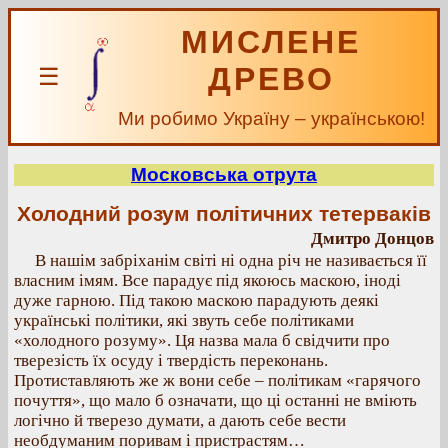
МИСЛЕНЕ
ДРЕВО
☰
Ми робимо Україну – українською!
Московська отрута
Холодний розум політичних тетерваків
Дмитро Донцов
В нашім забріханім світі ні одна річ не називається її
власним імям. Все парадує під якоюсь маскою, іноді
дуже гарною. Під такою маскою парадують деякі
українські політики, які звуть себе політиками
«холодного розуму». Ця назва мала б свідчити про
тверезість їх осуду і твердість переконань.
Протиставляють же ж вони себе – політикам «гарячого
почуття», що мало б означати, що ці останні не вміють
логічно й тверезо думати, а дають себе вести
необдуманим поривам і пристрастям…