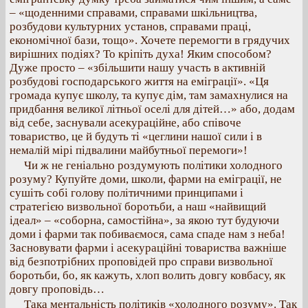
– «щоденними справами, справами шкільництва,
розбудови культурних установ, справами праці,
економічної бази, тощо». Хочете перемогти в грядучих
вирішних подіях? То кріпіть духа! Яким способом?
Дуже просто – «збільшити нашу участь в активній
розбудові господарського життя на еміграції». «Ця
громада купує школу, та купує дім, там замахнулися на
придбання великої літньої оселі для дітей…» або, додам
від себе, заснували асекураційне, або співоче
товариство, це й будуть ті «цеглини нашої сили і в
немалій мірі підвалини майбутньої перемоги»!
Чи ж не геніально роздумують політики холодного
розуму? Купуйте доми, школи, фарми на еміграції, не
сушіть собі голову політичними принципами і
стратегією визвольної боротьби, а наш «найвищий
ідеал» – «соборна, самостійна», за якою тут будуючи
доми і фарми так побиваємося, сама спаде нам з неба!
Засновувати фарми і асекураційні товариства важніше
від безпотрібних проповідей про справи визвольної
боротьби, бо, як кажуть, хлоп волить довгу ковбасу, як
довгу проповідь…
Така ментальність політиків «холодного розуму». Так