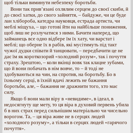
щоб тільки виминути небезпеку боротьби.
Вони так прив’язані охлялим серцем до своєї скиби, й
до своєї хатки, до свого зайняття, – байдуже, чи це буде
лан хлібороба, катедра науковця, естрада артиста, чи
меблі міщуха, – що готові йти на найбільше пониження,
щоб лиш не розлучатися з ними. Бачити наперед, що
займанець все одно відбере їм їх хату, чи варстат і
меблі; що оберне їх в рабів, які мусітимуть під такт
чужої дудки співати й танцювати, – передбачити це не
дає їм як короткозорий «холодний розум», так і почуття
страху. Зрештою, – коли вкінці вовк так клацне зубами,
що й вони побачать в нім вовче, то – й тоді не
здобуваються на чин, на спротив, на боротьбу. Бо в
їхньому серці, в їхній вдачі лежить не бажання
боротьби, але, – бажання не дражнити того, хто має
силу.
Якщо б вони мали віру в «невидиме», в ідеал, в
недосягнуту ще мету, то ця віра в духовий первень убила
б в них страх перед сильнішим матеріально чи чисельно
ворогом. Та, – ця віра живе не в серцях людей
«холодного розуму», а тільки в серцях людей «гарячого
почуття».