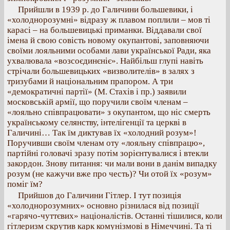
Прийшли в 1939 р. до Галичини большевики, і
«холоднорозумні» відразу ж плавом поплили – мов ті
карасі – на большевицькі приманки. Віддавали свої
імена й свою совість новому окупантові, заповняючи
своїми лояльними особами лави української Ради, яка
ухвалювала «возсоєдинєніє». Найбільш глупі навіть
стрічали большевицьких «визволителів» в залях з
тризубами й національним прапором. А три
«демократичні партії» (М. Стахів і пр.) заявили
московській армії, що поручили своїм членам –
«лояльно співпрацювати» з окупантом, що ніс смерть
українському селянству, інтелігенції та церкві в
Галичині… Так їм диктував їх «холодний розум»!
Поручивши своїм членам оту «лояльну співпрацю»,
партійні головачі зразу потім зорієнтувалися і втекли
закордон. Знову питання: чи мали вони в данім випадку
розум (не кажучи вже про честь)? Чи отой їх «розум»
поміг їм?
Прийшов до Галичини Гітлер. І тут позиція
«холоднорозумних» основно різнилася від позиції
«гарячо-чуттєвих» націоналістів. Останні тішилися, коли
гітлеризм скрутив карк комунізмові в Німеччині. Та ті