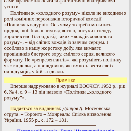
саме «фантасти» осягали фантастичні вікитриваючі
успіхи.
Політики ж «холодного розуму» ніколи не виходили з
ролі комічних персонажів історичної комедії
«Пошились в дурні». Ось чому то треба молитись
щодня, щоб більш чим від вогню, посухи і голоду
хоронив нас Господь від таких «вождів холодного
розуму», – від сліпих вождів із заячим серцем. І
особливо в нашу жорстоку добу, яка вимаагє
провідників бистрого зору, смілого серця, великого
формату. Не «репрезентантів», які розуміють політику
як «гандель», а провідників, які вміють вести своїх
однодумців, у бій за ідеали.
Примітки
Вперше надруковано в журналі ВООЧСУ, 1952 р., рік
6, № 4, с. 9 – 13 під назвою «Політики „холодного
розуму”».
Подається за виданням
:
Донцов Д.
Московська
отрута. – Торонто – Монреаль: Спілка визволення
України, 1955 р., с. 172 – 181.