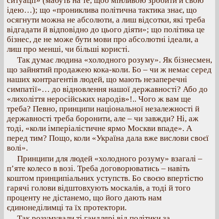
ситуації» (мабуть на те, щоб мінливою зробити й свою
ідею…); що «прониклива політична тактика знає, що
осягнути можна не абсолюти, а лиш відсотки, які треба
відгадати й відповідно до цього діяти»; що політика це
бізнес, де не може бути мови про абсолютні ідеали, а
лиш про менші, чи більші користі.
Так думає людина «холодного розуму». Як бізнесмен,
що зайнятий продажею кока-коли. Бо – чи ж немає серед
наших контрагентів людей, що мають незаперечні
симпатії»… до відновлення нашої державності? Або до
«лихоліття неросійських народів»!.. Чого ж вам ще
треба? Певно, принципи національної незалежності й
державності треба боронити, але – чи завжди? Ні, аж
тоді, «коли імперіалістичне ярмо Москви впаде». А
перед тим? Пощо, коли «Україна дала вже вислови своєї
волі».
Принципи для людей «холодного розуму» взагалі –
п’яте колесо в возі. Треба договорюватись – навіть
коштом принципіальних уступств. Бо своєю впертістю
гарячі голови відштовхують москалів, а тоді й того
проценту не дістанемо, що його дають нам
єдинонеділимці та їх протектори.
Так розумували ті гандлярі від політики за