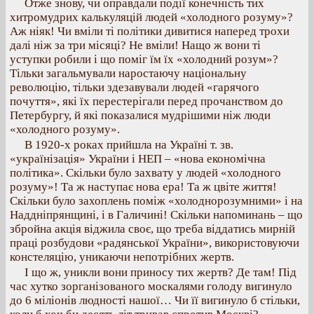
Отже знову, чи оправдали події конечність тих
хитромудрих калькуляцій людей «холодного розуму»?
Аж ніяк! Чи вміли ті політики дивитися наперед трохи
далі ніж за три місяці? Не вміли! Нащо ж вони ті
уступки робили і що поміг їм їх «холодний розум»?
Тільки загальмували наростаючу національну
революцію, тільки здезавували людей «гарячого
почуття», які їх перестерігали перед прочанством до
Петербургу, й які показалися мудрішими ніж люди
«холодного розуму».
В 1920-х роках прийшла на Україні т. зв.
«українізація» України і НЕП – «нова економічна
політика». Скільки було захвату у людей «холодного
розуму»! Та ж наступає нова ера! Та ж цвіте життя!
Скільки було захоплень поміж «холоднорозумними» і на
Наддніпрянщині, і в Галичині! Скільки напоминань – що
збройна акція віджила своє, що треба віддатись мирній
праці розбудови «радянської України», використовуючи
констеляцію, уникаючи непотрібних жертв.
І що ж, уникли вони приносу тих жертв? Де там! Під
час хутко зорганізованого москалями голоду вигинуло
до 6 міліонів людності нашої… Чи її вигинуло б стільки,