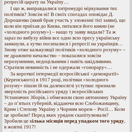
репресій царату на Україну…
І що ж, виправдалися хитромудрі міркування тих
політиків? Зовсім ні! В своїх спогадах оповідає Д.
Дорошенко (який брав участь у зложенні тієї заяви), що
коли він приїхав до Києва, питалися його кияни (не
«холодного розуму») – нащо ту заяву видали? Та ж
зараз по вибуху війни все одно всю пресу українську
замкнули, а хутко посипалися і репресії на українців…
Знову отже калькуляції політиків «холодного розуму» –
не дражнити начальство – показалися зовсім
нерозумними, недоцільними і навіть шкідливими.
Стратили невинність і не одержали «гонорару»…
За короткої інтермедії всеросійської «демократії»
(Керенського) в 1917 році, політики «холодного
розуму» пішли їй на далекосяглі уступки: признали
зверхність російського уряду і всеросійських
Установчих Зборів, і обмежили свою автономну Україну
– до п’ятьох губерній, віддаючи всю Слобожанщину,
Крим і Степову Україну з Чорним морем – Росії… Коли
це зробили? Перед яких урядом скапітулювали?
Зробили це к
ілька місяців перед упадком того уряду
,
в жовтні 1917!