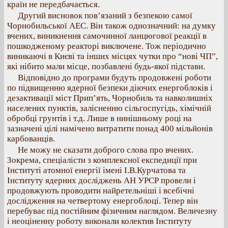
країн не передбачається.
Другий висновок пов’язаний з безпекою самої
Чорнобильської АЕС. Він також однозначний: на думку
вчених, виникнення самочинної ланцюгової реакції в
пошкодженому реакторі виключене. Тож періодично
виникаючі в Києві та інших місцях чутки про “нові ЧП”,
які нібито мали місце, позбавлені будь-якої підстави.
Відповідно до програми будуть продовжені роботи
по підвищенню ядерної безпеки діючих енергоблоків і
дезактивації міст Прип’ять, Чорнобиль та навколишніх
населених пунктів, залісненню сільгоспугідь, хімічній
обробці грунтів і т.д. Лише в нинішньому році на
зазначені цілі намічено витратити понад 400 мільйонів
карбованців.
Не можу не сказати доброго слова про вчених.
Зокрема, спеціалісти з комплексної експедиції при
Інституті атомної енергії імені І.В.Курчатова та
Інституту ядерних досліджень АН УРСР провели і
продовжують проводити найретельніші і всебічні
дослідження на четвертому енергоблоці. Тепер він
перебуває під постійним фізичним наглядом. Величезну
і неоціненну роботу виконали колектив Інституту