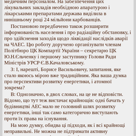
медичним персоналом. На забезпечення цих
лікувальних закладів необхідною апаратурою і
лікарськими препаратами держава виділила в
нинішньому році 24 мільйони карбованців.
Постановою передбачено також розширити
інформованість населення і про радіаційну обстановку, і
про здійснення заходів щодо ліквідації наслідків аварії
на ЧАЕС. Цю роботу доручено організувати членам
Політбюро ЦК Компартії України – секретарю ЦК
Ю.Н.Єльченку і першому заступнику Голови Ради
Міністрів УРСР Є.В.Качаловському.
З: І, нарешті, Борисе Васильовичу, запитання, яке
стало якоюсь мірою вже традиційним. Яка ваша думка
про перспективи розвитку енергетики, і атомної
зокрема?
В: Однозначно, в двох словах, на це не відповісти.
Відомо, що тут теж вистачає крайнощів: одні бачать у
будівництві АЕС мало не головний шлях розвитку
енергетики, інші так само категорично виступають
проти їх права на існування.
На мою думку, обидва ці підходи, як і всі крайнощі
неправильні. Не можна не підтримати активну