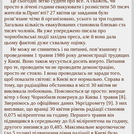
Це сьогодні легко судити про все. А скажіть, чи
просто в лічені години евакуювати і розмістити 50 тисяч
жителів м.Прип’яті? 27 квітня це завдання було
розв’язане чітко й організовано, усього за три години.
Загальна кількість евакуйованих становила близько ста
тисяч чоловік. Як уже упереджено писала про
чорнобильські події західна преса, але й вона дала
цьому фактові дуже схвальну оцінку.
Не можу не спинитись і на питанні, пов’язаному з
проведенням 1 травня 1986 року демонстрації трудящих
у Києві. Воно також мусується досить вперто. Питання
про те, проводити чи не проводити демонстрацію,
просто не стояло. І вона проводилась не заради того,
щоб показати світові: в Києві все нормально. Справа в
тому, що радіаційна обстановка в місті 30 квітня не
викликала побоювань. Пояснюється це просто: вперше
вітер з боку Чорнобиля повернув до Києва 1 травня [8].
Звернімось до офіційних даних Укргідромету [9]. З них
випливає, що вранці 30 квітня рівень радіації становив
0,075 мілірентгена на годину. Першого травня він
підвищився в середньому до 0,6 мілірентгена на годину,
другого знизився до 0,485. Максимальне короткочасне
(до 5 годин) підвищення рівня радіації в Києві було