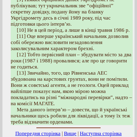
публікував; тут укрначальник зве “офіційної”
секретну довідку, подану йому на бланку
Укргідромету десь в січні 1989 року, під час
підготовки цього інтерв’ю.
[10] Не в цей період, а лише в кінці травня 1986 р.
[11] Оце вперше український начальник дозволив
собі обережно висловити незадоволення
заколисувальним характером брехні.
[12] Тобто первісний план – збудувати місто за два
роки (1987 і 1988) провалився; але про це говорити
не годиться.
[13] Звичайно, того, що Рівненська АЕС
збудовоана на карстових грунтах, вони не помітили.
Вони ж совєтські агенти, а не геологи. Оцей приклад
найліпше показує нам, якою мірою можна
покладатись на різні “міжнародні перевірки”, надто –
на комісії МАГАТЕ.
Мета даного інтерв’ю – довести, що й українські
начальники щось робили для ліквідації, а тому їх теж
треба відзначити орденами.
Попередня сторінка
|
Вище
|
Наступна сторінка