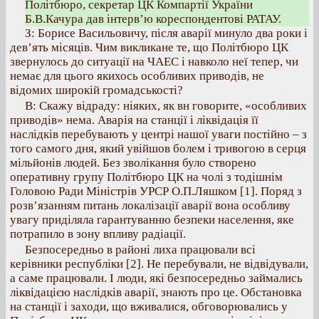
Політбюро, секретар ЦК Компартії України
Б.В.Качура дав інтерв’ю кореспондентові РАТАУ.
З: Борисе Васильовичу, після аварії минуло два роки і
дев’ять місяців. Чим викликане те, що Політбюро ЦК
звернулось до ситуації на ЧАЕС і навколо неї тепер, чи
немає для цього якихось особливих приводів, не
відомих широкій громадськості?
В: Скажу відраду: ніяких, як вн говорите, «особливих
приводів» нема. Аварія на станції і ліквідація її
наслідків перебувають у центрі нашої уваги постійно – з
того самого дня, який увійшов болем і тривогою в серця
мільйонів людей. Без зволікання було створено
оперативну групу Політбюро ЦК на чолі з тодішнім
Головою Ради Міністрів УРСР О.П.Ляшком [1]. Поряд з
розв’язанням питань локалізації аварії вона особливу
увагу приділяла гарантуванню безпеки населення, яке
потрапило в зону впливу радіації.
Безпосередньо в районі лиха працювали всі
керівники республіки [2]. Не перебували, не відвідували,
а саме працювали. І люди, які безпосередньо займались
ліквідацією наслідків аварії, знають про це. Обстановка
на станції і заходи, що вживалися, обговорювались у