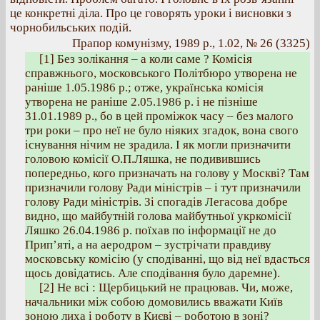
це конкретні діла. Про це говорять уроки і висновки з
чорнобильських подій.
Прапор комунізму, 1989 р., 1.02, № 26 (3325)
[1] Без золікання – а коли саме ? Комісія
справжнього, московського Політбюро утворена не
раніше 1.05.1986 р.; отже, українська комісія
утворена не раніше 2.05.1986 р. і не пізніше
31.01.1989 р., бо в цей проміжок часу – без малого
три роки – про неї не було ніяких згадок, вона свого
існування нічим не зрадила. І як могли призначити
головою комісії О.П.Ляшка, не подивившись
попередньо, кого призначать на голову у Москві? Там
призначили голову Ради міністрів – і тут призначили
голову Ради міністрів. Зі спогадів Легасова добре
видно, що майбутній голова майбутньої укркомісії
Ляшко 26.04.1986 р. поїхав по інформації не до
Прип’яті, а на аеродром – зустрічати правдиву
московську комісію (у сподіванні, що від неї вдасться
щось довідатись. Але сподівання було даремне).
[2] Не всі : Щербицький не працював. Чи, може,
начальники між собою домовились вважати Київ
зоною лиха і роботу в Києві – роботою в зоні?