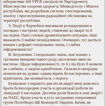
кібернетики АН УРСР, спеціалісти Укргідромету.
Міністерства охорони здоров’я, Мінводгоспу і Мінгео
республіки, які розробили систему спостереження,
аналізу і прогнозування радіаційної обстановки на
території республіки.
З: Події в Чорнобилі викликали розшарування в
поглядах і настроях людей, ставленні до аварії та її
наслідків. Одні схильні драматизувати ситуацію, інші
вважають її майже нешкідливою. Очевидно, тут дається
взнаки і дефіцит спеціальних знань, і слабка
інформованість?
В: Безумовно. Спеціальних знань, пов’язаннх з
грізними явищами такого роду, населенню явно не
вистачає. Щодо інформованості, то її слід було б назвати
не слабкою, а скоріш однобічною. Склалася своєрідна
монополія на думки: одним вірять беззастережно, а інші
відмітають, що називається, з порогу.
Буквально з першого дня після аварії мені довелось
брати безпосередню участь в організації роботи по
ліквідації її наслідків. Десятки разів бувати в зоні аварії і
на ЧАЕС, брати участь в усіх засіданнях оперативної
групи Політбюро ЦК Компартії України. Бачив, як