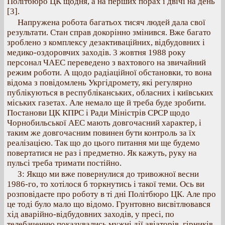
Політбюро ЦК щодня, а на перших порах і двічі на день
[3].
Напружена робота багатьох тисяч людей дала свої
результати. Стан справ докорінно змінився. Вже багато
зроблено з комплексу дезактиваційних, відбудовних і
медико-оздоровчих заходів. 3 жовтня 1988 року
персонал ЧАЕС переведено з вахтового на звичайний
режим роботи. А щодо радіаційної обстановки, то вона
відома з повідомлень Укргідромету, які регулярно
публікуються в республіканських, обласних і київських
міських газетах. Але немало ще й треба буде зробити.
Постанови ЦК КПРС і Ради Міністрів СРСР щодо
Чорнобильської АЕС мають довгочасний характер, і
таким же довгочасним повинен бути контроль за їх
реалізацією. Так що до цього питання ми ще будемо
повертатися не раз і предметно. Як кажуть, руку на
пульсі треба тримати постійно.
З: Якщо ми вже повернулися до тривожної весни
1986-го, то хотілося б торкнутись і такої теми. Ось ви
розповідаєте про роботу в ті дні Політбюро ЦК. Але про
це тоді було мало що відомо. Грунтовно висвітлювався
хід аварійно-відбудовних заходів, у пресі, по
телебаченню показувались мужні дії авіаторів, гірників,