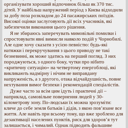
організувати хороший відпочинок більш як 370 тис.
дітей. У найбільш напружений період з Києва відходили
за добу поза розкладом до 24 пасажирських поїздів.
Високої оцінки заслуговують дії всіх учасників, які
забезпечили виконання цього рішення.
Я не збираюсь заперечувать мимовільні помилки і
спростовувати явні вимисли навколо подій у Чорнобилі.
Але одне хочу сказати з усією певністю: будь-які
натяжки і перекручування з цього приводу не такі
безневинні, як може здатись на перший погляд. З них
породжуються, з одного боку, чутки про нібито
«критичну ситуацію» на четвертому енергоблоці, які
викликають надмірну і нічим не виправдану
напруженість, а з другого, отака відчайдушність, повне
нехтування вимог безпеки і рекомендацій спеціалістів.
Дуже часто за всім цим ідуть і практичні дії –
наприклад, самовільне повернення людей у 30-
кілометрову зону. По-людськи їх можна зрозуміти:
кличе до себе земля батьків і дідів, з якою пов’язане все
життя. Але навіть при всьому тому, що вже зроблено для
дезактивації населених пунктів, риск для здоров’я тут
залишається, і чималий. Однак підводить фальшиве