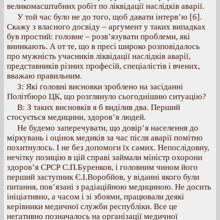
великомасштабних робіт по ліквідації наслідків аварії.
У той час було не до того, щоб давати інтерв’ю [6].
Скажу з власного досвіду – аргумент у таких випадках
був простий: головне – розв’язувати проблеми, які
виникають. А от те, що в пресі широко розповідалось
про мужність учасників ліквідації наслідків аварії,
представників різних професій, спеціалістів і вчених,
вважаю правильним.
З: Які головні висновки зроблено на засіданні
Політбюро ЦК, що розглянуло сьогоднішню ситуацію?
В: З таких висновків я б виділив два. Перший
стосується медицини, здоров’я людей.
Не будемо заперечувати, що довір’я населення до
міркувань і оцінок медиків за час після аварії помітно
похитнулось. І не без допомоги їх самих. Непослідовну,
нечітку позицію в цій справі займали міністр охорони
здоров’я СРСР С.П.Буренков, і головним чином його
перший заступник Є.І.Воробйов, у віданні якого були
питання, пов’язані з радіаційною медициною. Не досить
ініціативно, а часом і зі збоями, працювали деякі
керівники медичної служби республіки. Все це
негативно позначалось на організації медичної