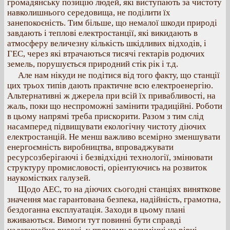
громадянську позицію людей, які виступають за чистоту
навколишнього середовища, не поділити їх
занепокоєність. Тим більше, що немалої шкоди природі
завдають і теплові електростанції, які викидають в
атмосферу величезну кількість шкідливих відходів, і
ГЕС, через які втрачаються тисячі гектарів родючих
земель, порушується природний стік рік і т.д.
Але нам нікуди не подітися від того факту, що станції
цих трьох типів дають практичне всю електроенергію.
Альтернативні ж джерела при всій їх привабливості, на
жаль, поки що неспроможні замінити традиційні. Роботи
в цьому напрямі треба прискорити. Разом з тим слід
насамперед підвищувати екологічну чистоту діючих
електростанцій. Не менш важливо всемірно зменшувати
енергоємність виробництва, впроваджувати
ресурсозберігаючі і безвідхідні технології, змінювати
структуру промисловості, оріентуючись на розвиток
наукомістких галузей.
Щодо АЕС, то на діючих сьогодні станціях виняткове
значення має гарантована безпека, надійність, грамотна,
бездоганна експлуатація. Заходи в цьому плані
вживаються. Вимоги тут повинні бути справді