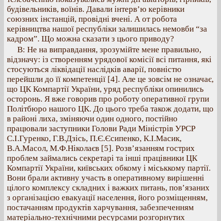
будівельників, воїнів. Давали інтерв’ю керівники
союзних інстанцій, провідні вчені. А от робота
керівництва нашої республіки залишилась немовби “за
кадром”. Що можна сказати з цього приводу?
В: Не на виправдання, зрозумійте мене правильно,
відзначу: із створенням урядової комісії всі питання, які
стосуються ліквідації наслідків аварії, повністю
перейшли до її компетенції [4]. Але це зовсім не означає,
що ЦК Компартії України, уряд республіки опинились
осторонь. Я вже говорив про роботу оперативної групи
Політбюро нашого ЦК. До цього треба також додати, що
в районі лиха, зміняючи один одного, постійно
працювали заступники Голови Ради Міністрів УРСР
С.І.Гуренко, Г.В.Дзісь, П.Є.Єсипенко, К.І.Масик,
В.А.Масол, М.Ф.Ніколаєв [5]. Розв’язанням гострих
проблем займались секретарі та інші працівники ЦК
Компартії України, київських обкому і міськкому партії.
Вони брали активну участь в оперативному вирішенні
цілого комплексу складних і важких питань, пов’язаних
з організацією евакуації населення, його розміщенням,
постачанням продуктів харчування, забезпеченням
матеріально-технічними ресурсами розгорнутих