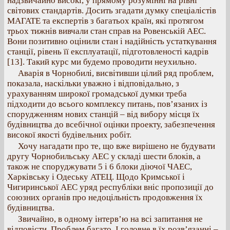
надзвичайно високі, у прямому розумінні на рівні
світових стандартів. Досить згадати думку спеціалістів
МАГАТЕ та експертів з багатьох країн, які протягом
трьох тижнів вивчали стан справ на Ровенській АЕС.
Вони позитивно оцінили стан і надійність устаткування
станції, рівень її експлуатації, підготовленості кадрів
[13]. Такий курс ми будемо проводити неухильно.
Аварія в Чорнобилі, висвітивши цілий ряд проблем,
показала, наскільки уважно і відповідально, з
урахуванням широкої громадської думки треба
підходити до всього комплексу питань, пов’язаних із
спорудженням нових станцій – від вибору місця їх
будівництва до всебічної оцінки проекту, забезпечення
високої якості будівельних робіт.
Хочу нагадати про те, що вже вирішено не будувати
другу Чорнобильську АЕС у складі шести блоків, а
також не споруджувати 5 і 6 блоки діючої ЧАЕС,
Харківську і Одеську АТЕЦ. Щодо Кримської і
Чигиринської АЕС уряд республіки вніс пропозиції до
союзних органів про недоцільність продовження їх
будівництва.
Звичайно, в одному інтерв’ю на всі запитання не
відповісти. Проблем багато. І головне в їх розв’язанні –