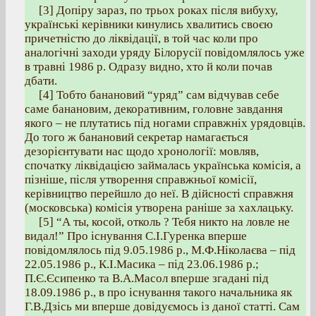
[3] Допіру зараз, по трьох роках після вибуху,
українські керівники кинулись хвалитись своєю
причетністю до ліквідації, в той час коли про
аналогічні заходи уряду Білорусії повідомлялось уже
в травні 1986 р. Одразу видно, хто й коли почав
дбати.
[4] Тобто банановий “уряд” сам відчував себе
саме банановим, декоративним, головне завдання
якого – не плутатись під ногами справжніх урядовців.
До того ж банановий секретар намагається
дезорієнтувати нас щодо хронології: мовляв,
спочатку ліквідацією займалась українська комісія, а
пізніше, після утворення справжньої комісії,
керівництво перейшло до неї. В дійсності справжня
(московська) комісія утворена раніше за хахлацьку.
[5] “А ты, косой, отколь ? Тебя никто на ловле не
видал!” Про існування С.І.Гуренка вперше
повідомлялось під 9.05.1986 р., М.Ф.Ніколаєва – під
22.05.1986 р., К.І.Масика – під 23.06.1986 р.;
П.Є.Єсипенко та В.А.Масол вперше згадані під
18.09.1986 р., в про існування такого начальника як
Г.В.Дзісь ми вперше довідуємось із даної статті. Сам