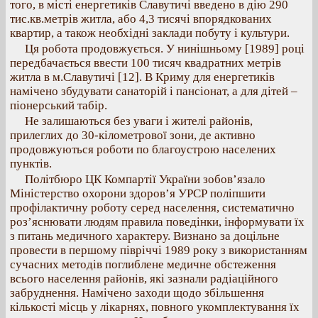
того, в місті енергетиків Славутичі введено в дію 290
тис.кв.метрів житла, або 4,3 тисячі впорядкованих
квартир, а також необхідні заклади побуту і культури.
Ця робота продовжується. У нинішньому [1989] році
передбачається ввести 100 тисяч квадратних метрів
житла в м.Славутичі [12]. В Криму для енергетиків
намічено збудувати санаторій і пансіонат, а для дітей –
піонерський табір.
Не залишаються без уваги і жителі районів,
прилеглих до 30-кілометрової зони, де активно
продовжуються роботи по благоустрою населених
пунктів.
Політбюро ЦК Компартії України зобов’язало
Міністерство охорони здоров’я УРСР поліпшити
профілактичну роботу серед населення, систематично
роз’яснювати людям правила поведінки, інформувати їх
з питань медичного характеру. Визнано за доцільне
провести в першому півріччі 1989 року з використанням
сучасних методів поглиблене медичне обстеження
всього населення районів, які зазнали радіаційного
забруднення. Намічено заходи щодо збільшення
кількості місць у лікарнях, повного укомплектування їх