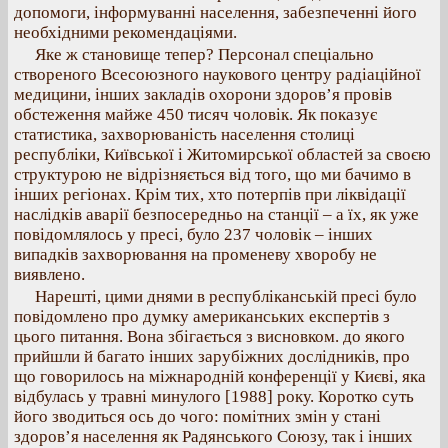
допомоги, інформуванні населення, забезпеченні його
необхідними рекомендаціями.
Яке ж становище тепер? Персонал спеціально
створеного Всесоюзного наукового центру радіаційної
медицини, інших закладів охорони здоров’я провів
обстеження майже 450 тисяч чоловік. Як показує
статистика, захворюваність населення столиці
республіки, Київської і Житомирської областей за своєю
структурою не відрізняється від того, що ми бачимо в
інших регіонах. Крім тих, хто потерпів при ліквідації
наслідків аварії безпосередньо на станції – а їх, як уже
повідомлялось у пресі, було 237 чоловік – інших
випадків захворювання на променеву хворобу не
виявлено.
Нарешті, цими днями в республіканській пресі було
повідомлено про думку американських експертів з
цього питання. Вона збігається з висновком. до якого
прийшли й багато інших зарубіжних дослідників, про
що говорилось на міжнародній конференції у Києві, яка
відбулась у травні минулого [1988] року. Коротко суть
його зводиться ось до чого: помітних змін у стані
здоров’я населення як Радянського Союзу, так і інших