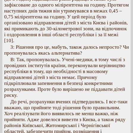
зафіксоване до одного мілірентгена на годину. Протягом
наступних днів тижня він утримувався в межах 0,45 –
0,75 мілірентгена на годину. У цей період було
організовано відправлення дітей з міста Києва і районів,
які примикають до 30-кілометрової зони, на відпочинок
і оздоровлення в інші області республіки і за її межі
[10].
З: Рішення про це, мабуть, також далось непросто? Чи
пропонувалась якась альтернатива?
В: Так, пропонувалась. Учені-медики, в тому числі з
провідних інститутів країни, переконували керівництво
республіки в тому, що необхідності в масовому
відправленні дітей з міста немає. Причому
підкріплювали запевнення в безпеці конкретними
розрахунками. Проте було вирішено не піддавати дітей
риску.
До речі, розрахунки вчених підтвердились. І все-таки
вважаю, що прийняте тоді рішення було правильним.
Хоч реалізувати його виявилось не менш важко, ніж
прийняти. Адже довелося вивезти з Києва, а також ряду
районів Київської, Житомирської і Чернігівської
областей, забезпечити прийом, розміщення і