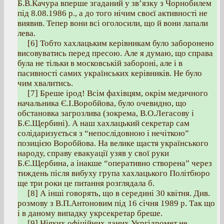
Б.В.Качура вперше згаданий у зв’язку з Чорнобилем
під 8.08.1986 р., а до того нічим своєї активності не
виявив. Тепер вони всі оголосили, що й вони лапали
лева.
[6] Тобто хахлацьким керівникам було заборонено
висовуватись перед пресою. Але я думаю, що справа
була не тільки в московській забороні, але і в
пасивності самих українських керівників. Не було
чим хвалитись.
[7] Бреше ірод! Всім фахівцям, окрім медичного
начальника Є.І.Воробйова, було очевидно, що
обстановка загрозлива (зокрема, В.О.Легасову і
Б.Є.Щербині). А наш хахлацький секретар сам
солідаризується з “непослідовною і нечіткою”
позицією Воробйова. На велике щастя українського
народу, справу евакуації узяв у свої руки
Б.Є.Щербина, а інакше “оперативно створена” через
тиждень після вибуху група хахлацького Політбюро
ще три роки це питання розглядала б.
[8] А інші говорять, що в середині 30 квітня. Див.
розмову з В.П.Антоновим під 16 січня 1989 р. Так що
і в даному випадку укрсекретар бреше.
[9] Ніяких офіційних даних Укргідромет не