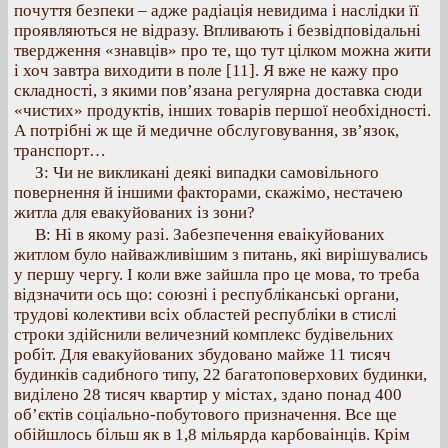
почуття безпеки – адже радіація невидима і наслідки її
проявляються не відразу. Впливають і безвідповідальні
твердження «знавців» про те, що тут цілком можна жити
і хоч завтра виходити в поле [11]. Я вже не кажу про
складності, з якими пов’язана регулярна доставка сюди
«чистих» продуктів, інших товарів першої необхідності.
А потрібні ж ще й медичне обслуговування, зв’язок,
транспорт…
З: Чи не викликані деякі випадки самовільного
повернення й іншими факторами, скажімо, нестачею
житла для евакуйованих із зони?
В: Ні в якому разі. Забезпечення еваікуйованих
житлом було найважливішим з питань, які вирішувались
у першу чергу. І коли вже зайшла про це мова, то треба
відзначити ось що: союзні і республіканські органи,
трудові колективи всіх областей республіки в стислі
строки здійснили величезний комплекс будівельних
робіт. Для евакуйованих збудовано майже 11 тисяч
будинків садибного типу, 22 багатоповерхових будинки,
виділено 28 тисяч квартир у містах, здано понад 400
об’єктів соціально-побутового призначення. Все ще
обійшлось більш як в 1,8 мільярда карбоваінців. Крім