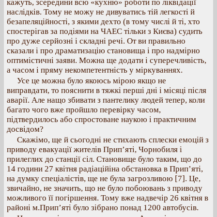
кажуть, зсередини всю «кухню» роботи по ліквідації
наслідків. Тому не можу не дивуватись тій легкості й
безапеляційності, з якими дехто (в тому числі й ті, хто
спостерігав за подіями на ЧАЕС тільки з Києва) судить
про дуже серйозні і складні речі. От ви правильно
сказали і про драматизацію становища і про надмірно
оптимістичні заяви. Можна ще додати і суперечливість,
а часом і пряму некомпетентність у міркуваннях.
Усе це можна було якоюсь мірою якщо не
виправдати, то пояснити в тяжкі перші дні і місяці після
аварії. Але нащо збивати з пантелику людей тепер, коли
багато чого вже пройшло перевірку часом,
підтвердилось або спростоване наукою і практичним
досвідом?
Скажімо, ще й сьогодні не стихають сплески емоцій з
приводу евакуації жителів Прип’яті, Чорнобиля і
прилеглих до станції сіл. Становище було таким, що до
14 години 27 квітня радіаційіна обстановка в Прип’яті,
на думку спеціалістів, ще не була загрозливою [7]. Це,
звичайно, не значить, що не було побоювань з приводу
можливого її погіршення. Тому вже надвечір 26 квітня в
районі м.Прип’яті було зібрано понад 1200 автобусів.