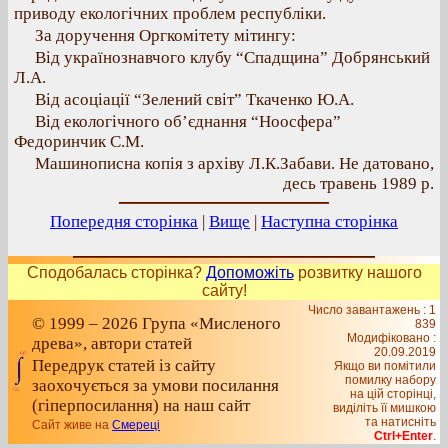
приводу екологічних проблем республіки.
За доручення Оргкомітету мітингу:
Від українознавчого клубу “Спадщина” Добрянський
Л.А.
Від асоціації “Зелений світ” Ткаченко Ю.А.
Від екологічного об’єднання “Ноосфера”
Федоринчик С.М.
Машинописна копія з архіву Л.К.Забави. Не датовано,
десь травень 1989 р.
Попередня сторінка
|
Вище
|
Наступна сторінка
Сподобалась сторінка?
Допоможіть
розвитку нашого
сайту!
Число завантажень : 1
© 1999 – 2026 Група «Мисленого
839
Модифіковано :
древа», автори статей
20.09.2019
Передрук статей із сайту
Якщо ви помітили
помилку набору
заохочується за умови посилання
на цiй сторiнцi,
(гіперпосилання) на наш сайт
видiлiть її мишкою
та натисніть
Сайт живе на
Смереці
Ctrl+Enter
.