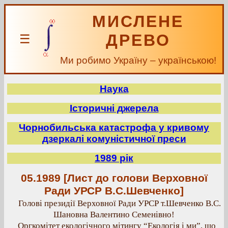
МИСЛЕНЕ
ДРЕВО
☰
Ми робимо Україну – українською!
Наука
Історичні джерела
Чорнобильська катастрофа у кривому
дзеркалі комуністичної преси
1989 рік
05.1989 [Лист до голови Верховної
Ради УРСР В.С.Шевченко]
Голові президії Верховної Ради УРСР т.Шевченко В.С.
Шановна Валентино Семенівно!
Оргкомітет екологічного мітингу “Екологія і ми”, що