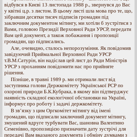
відбувся в Києві 13 листопада 1988 р., звернувся до Вас
у квітні ц.р. з листом. В цьому листі шла мова про те, що,
зібравши десятки тисяч підписів громадян під
заключним документом мітингу, ми хотіли б зустрітися з
Вами, головою Президії Верховної Ради УРСР, передати
Вам цей документ, а також побажання і пропозиції
громадян, що підписались.
Але, очевидно, сталось непорозуміння. Як повідомив
завідуючий Приймальної Верховної Ради УРСР
т.В.М.Сатурін, він надіслав цей лист до Ради Міністрів
УРСР з проханням повідомити нас про прийняте
рішення.
Пізніше, в травні 1989 р. ми отримали лист від
заступника голови Держкомітету Української РСР по
охороні природи Б.К.Кубрака, в якому він підтверджує
наявність складної екологічної обстановки на Україні,
інформує про роботу і задачі держкомітету.
В зв’язку з цим Оргкомітет мітингу від імені
громадян, що підписали заключний документ мітингу,
змушений вдруге турбувати Вас, шановна Валентино
Семенівно, пропозицією призначити дату зустрічі для
передачі Вам вказаного документа і обміну думками з