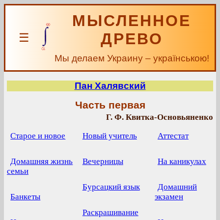
МЫСЛЕННОЕ
ДРЕВО
☰
Мы делаем Украину – українською!
Пан Халявский
Часть первая
Г. Ф. Квитка-Основьяненко
Старое и новое
Новый учитель
Аттестат
Домашняя жизнь
Вечерницы
На каникулах
семьи
Бурсацкий язык
Домашний
Банкеты
экзамен
Раскрашивание