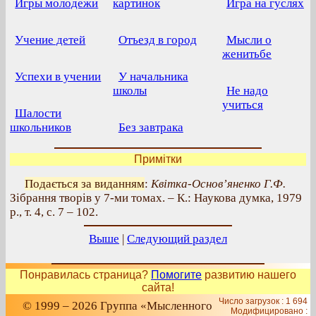
Игры молодежи
картинок
Игра на гуслях
Учение детей
Отъезд в город
Мысли о
женитьбе
Успехи в учении
У начальника
школы
Не надо
учиться
Шалости
школьников
Без завтрака
Примітки
Подається за виданням
:
Квітка-Основ’яненко Г.Ф.
Зібрання творів у 7-ми томах. – К.: Наукова думка, 1979
р., т. 4, с. 7 – 102.
Выше
|
Следующий раздел
Понравилась страница?
Помогите
развитию нашего
сайта!
Число загрузок : 1 694
© 1999 – 2026 Группа «Мысленного
Модифицировано :