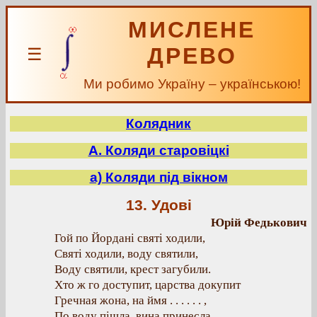
МИСЛЕНЕ
ДРЕВО
☰
Ми робимо Україну – українською!
Колядник
А. Коляди старовіцкі
а) Коляди під вікном
13. Удові
Юрій Федькович
Гой по Йордані святі ходили,
Святі ходили, воду святили,
Воду святили, крест загубили.
Хто ж го доступит, царства докупит
Гречная жона, на ймя . . . . . . ,
По воду пішла, вина принесла,