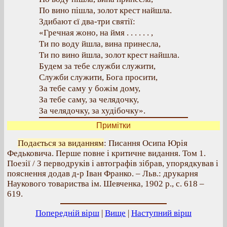
По вино пішла, золот крест найшла.
Здибают єї два-три святії:
«Гречная жоно, на ймя . . . . . . ,
Ти по воду йшла, вина принесла,
Ти по вино йшла, золот крест найшла.
Будем за тебе служби служити,
Служби служити, Бога просити,
За тебе саму у божім дому,
За тебе саму, за челядочку,
За челядочку, за худібочку».
Примітки
Подається за виданням
: Писання Осипа Юрія
Федьковича. Перше повне і критичне видання. Том 1.
Поезії / З перводруків і автографів зібрав, упорядкував і
пояснення додав д-р Іван Франко. – Льв.: друкарня
Наукового товариства ім. Шевченка, 1902 р., с. 618 –
619.
Попередній вірш
|
Вище
|
Наступний вірш