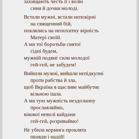
захищають честь її і волю
сини й дочки молоді.
Встали мужні, встали непокірні
на священний бій,
поклялись на непохитну вірність
Матері своїй.
А ми тої боротьби святої
гідні будем,
мужній подвиг сили молодої
гей-гей, не забудем!
Вийшли мужні, вийшли непідкупні
проти рабства й зла,
щоб Вкраїна в щасливе майбутнє
вільною ішла.
А ми тую мужність нездоланну
прославляймо,
вікової неволі кайдани
гей-гей, розриваймо!
Не убила кормига проклята
правди і надій!