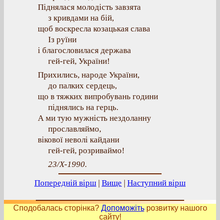
Піднялася молодість завзята
з кривдами на бій,
щоб воскресла козацькая слава
Із руїни
і благословилася держава
гей-гей, України!
Прихились, народе України,
до палких сердець,
що в тяжких випробувань години
піднялись на герць.
А ми тую мужність нездоланну
прославляймо,
вікової неволі кайдани
гей-гей, розриваймо!
23/X-1990.
Попередній вірш
|
Вище
|
Наступний вірш
Сподобалась сторінка?
Допоможіть
розвитку нашого
сайту!