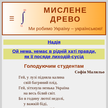
МИСЛЕНЕ
ДРЕВО
☰
Ми робимо Україну – українською!
Надія
Ой нема, немає в рідній хаті правди,
як її посяде лиходій-сусід
Голодуючим студентам
Софія Малильо
Гей, у лузі підняла калина
свій багряний плід.
Гей, зітхнула ненька Україна
на весь білий світ.
Бо в годину лютої недолі,
у важкій біді,