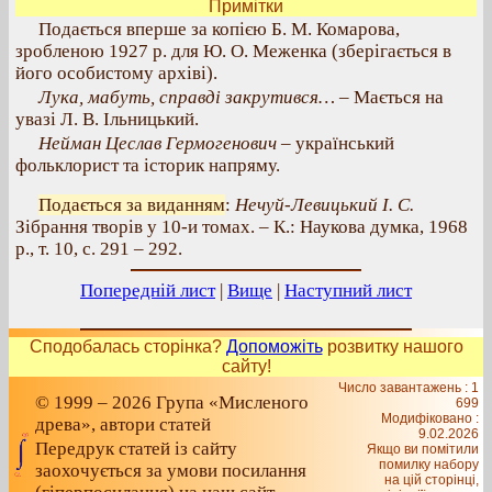
Примітки
Подається вперше за копією Б. М. Комарова,
зробленою 1927 р. для Ю. О. Меженка (зберігається в
його особистому архіві).
Лука, мабуть, справді закрутився…
– Мається на
увазі Л. В. Ільницький.
Нейман Цеслав Гермогенович
– український
фольклорист та історик напряму.
Подається за виданням
:
Нечуй-Левицький І. С.
Зібрання творів у 10-и томах. – К.: Наукова думка, 1968
р., т. 10, с. 291 – 292.
Попередній лист
|
Вище
|
Наступний лист
Сподобалась сторінка?
Допоможіть
розвитку нашого
сайту!
Число завантажень : 1
© 1999 – 2026 Група «Мисленого
699
Модифіковано :
древа», автори статей
9.02.2026
Передрук статей із сайту
Якщо ви помітили
помилку набору
заохочується за умови посилання
на цiй сторiнцi,