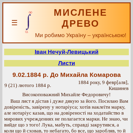
МИСЛЕНЕ
ДРЕВО
☰
Ми робимо Україну – українською!
Іван Нечуй-Левицький
Листи
9.02.1884 р.
До Михайла Комарова
1884 року, 9 февр[аля],
9 (21) лютого 1884 р.
Кишинев
Високоповажний Михайле Федоровичу!
Ваш лист я дістав і дуже дякую за його. Посилаю Вам
довіреність, завірену у нотаріуса; хотів наклеїти марку,
але нотаріус казав, що на довіреності на ходатайство в
мирових учреждениях не полагается марки. Не знаю, чи
вийде що з того! Лука, мабуть, справді закрутився, а
коли що й сховав, то небагато, бо все, що заробляв, то й