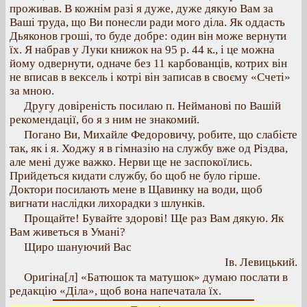
проживав. В кожнім разі я дуже, дуже дякую Вам за
Ваші труда, що Ви понесли ради мого діла. Як оддасть
Дьяконов гроші, то буде добре: один він може вернути
їх. Я набрав у Луки книжок на 95 р. 44 к., і це можна
йому одвернути, одначе без 11 карбованців, котрих він
не вписав в вексель і котрі він записав в своєму «Счеті»
за мною.
Другу довіреність посилаю п. Нейманові по Вашій
рекомендації, бо я з ним не знакомий.
Погано Ви, Михайле Федоровичу, робите, що слабієте
так, як і я. Ходжу я в гімназію на службу вже од Різдва,
але мені дуже важко. Нерви ще не заспокоїлись.
Прийдеться кидати службу, бо щоб не було гірше.
Доктори посилають мене в Щавинку на води, щоб
вигнати наслідки лихорадки з шлунків.
Прощайте! Бувайте здорові! Ще раз Вам дякую. Як
Вам живеться в Умані?
Щиро шануючий Вас
Ів. Левицький.
Оригіна[л] «Батюшок та матушок» думаю послати в
редакцію «Діла», щоб вона напечатала їх.