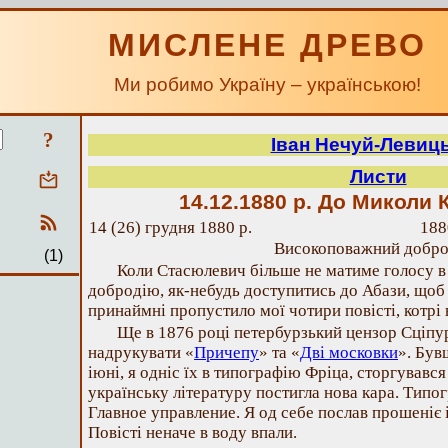
МИСЛЕНЕ ДРЕВО
Ми робимо Україну – українською!
?
Іван Нечуй-Левиц
Листи
14.12.1880 р.
До Миколи 
14 (26) грудня 1880 р.
188
Високоповажний добро
(1)
Коли Стасюлевич більше не матиме голосу в к
добродію, як-небудь доступитись до Абази, щоб
принаймні пропустило мої чотири повісті, котрі 
Ще в 1876 році петербурзький цензор Сціпу
надрукувати «
Причепу
» та «
Дві московки
». Був
іюні, я одніс їх в типографію Фріца, сторгувався
українську літературу постигла нова кара. Типог
Главное управление. Я од себе послав прошеніє і
Повісті неначе в воду впали.