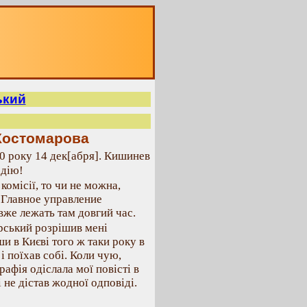
ький
Костомарова
0 року 14 дек[абря]. Кишинев
дію!
омісії, то чи не можна,
 Главное управление
вже лежать там довгий час.
рський розрішив мені
ши в Києві того ж таки року в
 і поїхав собі. Коли чую,
рафія одіслала мої повісті в
 не дістав жодної одповіді.