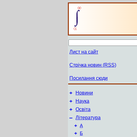
Лист на сайт
Стрічка новин (RSS)
Посилання сюди
+
Новини
+
Наука
+
Освіта
–
Література
+
А
+
Б