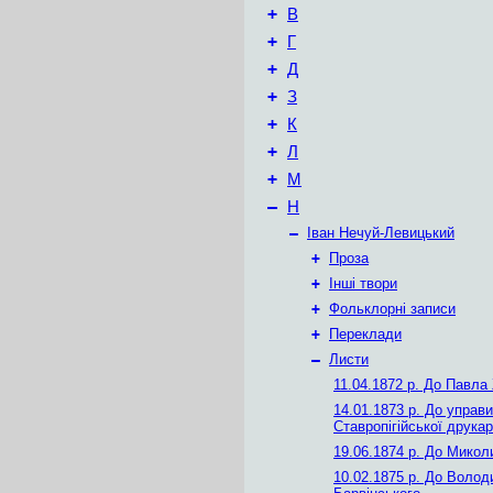
+
В
+
Г
+
Д
+
З
+
К
+
Л
+
М
–
Н
–
Іван Нечуй-Левицький
+
Проза
+
Інші твори
+
Фольклорні записи
+
Переклади
–
Листи
11.04.1872 р.
До Павла 
14.01.1873 р.
До управи
Ставропігійської друкар
19.06.1874 р.
До Миколи
10.02.1875 р.
До Волод