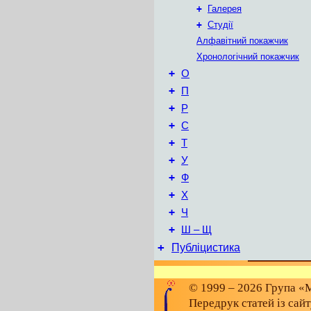
+
Галерея
+
Студії
Алфавітний покажчик
Хронологічний покажчик
+
О
+
П
+
Р
+
С
+
Т
+
У
+
Ф
+
Х
+
Ч
+
Ш – Щ
+
Публіцистика
© 1999 – 2026 Група «М
Передрук статей із сай