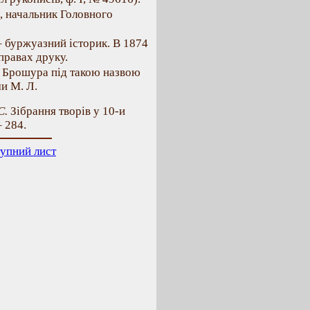
, начальник Головного
– буржуазний історик. В 1874
правах друку.
 Брошура під такою назвою
ми М. Л.
С.
Зібрання творів у 10-и
– 284.
упний лист