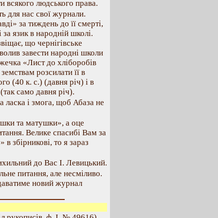
ти всякого людського права.
ь для нас свої журнали.
вді» за тиждень до її смерті,
 за язик в народній школі.
звіщає, що чернігівське
зволив завести народні школи
ижечка «Лист до хліборобів
 земствам розсилати її в
 (40 к. с.) (давня річ) і в
так само давня річ).
 ласка і змога, щоб Абаза не
юшки та матушки», а оце
тання. Велике спасибі Вам за
в збірникові, то я зараз
ильний до Вас І. Левицький.
льне питання, але несміливо.
идаватиме новий журнал
 рукописів, ф. І, № 49616).