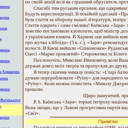
по своїй лихій волі як страшний обруситель про
имира
Спасибі тим руським органам, що одкривают
Будуть кореспонденції. В покійній одеській «Пра
андра
була стаття за оборону нашої літератури, театру і
Стаття одкрита і сама смілива! Київська «Заря» 
ндра
земство постановило клопотати, щоб міністр до
з українським язиком. В Харкові оце вийшла кн
я
про жучка хлібоїда» (5 к. с.). «Заря» рекомендує
волості. В Києві вийшли «Співомовки» Руданського
имира
Одесі «Марко проклятий» Стороженка та Білого (
Похлопочіть, Миколаю Ивановичу, коли Ваша
имира
держав довго моїх творів та пропускав до друку.
Я тепер скінчив чималу повість: «Старі бат
а Комарова
думаю перероблювати «Руїну» для народного чи
мира
«Руїну». Коли можна помістить «Миколу Джерю» 
пришлю.
имира
Щиро шануючий, прих
Житецького
P. S. Київська «Заря» торкає потроху націона
и
Вона звіщає, що у Львові прогресивна партія в
«Світ».
андра
Примітки
Подається вперше за автографом (ЦНБ, відділ