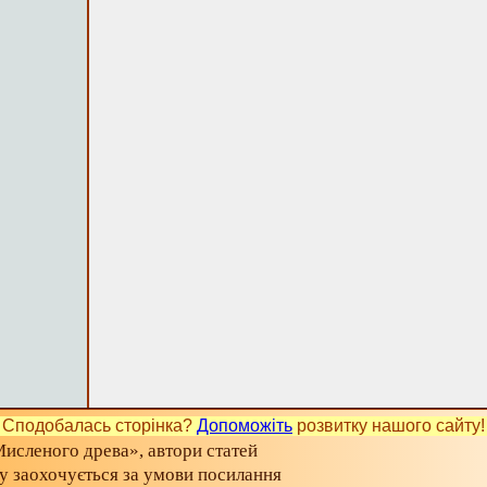
Сподобалась сторінка?
Допоможіть
розвитку нашого сайту!
исленого древа», автори статей
ту заохочується за умови посилання