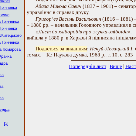
Белея
Абаза Микола Савич
(1837 – 1901) – сенатор
Грінченка
управління в справах друку.
Белея
Григор’єв Василь Васильович
(1816 – 1881) 
 Грінченка
– 1880 рр. – начальник Головного управління в с
Грінченка
«Лист до хліборобів про жучка-хлібоїда».
–
Житецького
вийшла у 1880 р. в Харкові й підписана ініціала
 Грінченка
Подається за виданням
:
Нечуй-Левицький І. 
а Комарова
томах. – К.: Наукова думка, 1968 р., т. 10, с. 283 
Франка
ндра
Попередній лист
|
Вище
|
Наст
ла
ла
ла
андра
[3]