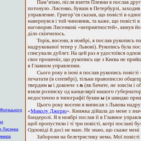
Пам’ятаю, після взяття Плевни я послав друг
потонуло. Лисенко, бувши в Петербурзі, заходив
управление. Григор’єв сказав, що повісті в одно
навернувся і той чиновник, та каже, що повісті 
наговорив Лисенкові «неприятностей», кинув йом
діло скінчилось.
Торік, восени, в ноябрі, я послав рукопись по
надрукованої тепер у Львові). Рукопись була посл
списували дублет. На цей раз я удостоївся одпов
своє прошеніє, що рукопись ще з Києва не прийшл
в Главном управлении.
Сього року в іюні я послав рукопись повісті
печатати (в сентябрі), тільки правописсю обще
твердим
ы
і доконче з
ѣ
(як бачите, не зовсім і 
взяли розписку од канцелярії нашого губернатора
недостачею в типографії букви
ы
(я швидко приш
Цього року восени я виписав з Львова надр
Житецького
«
Миколу Джерю
». Книжка дійшла до мене з зна
бандеролі. Я в ноябрі послав її в Главное управ
ні
щоб пропустили і ті три повісті, котрі послані б
 Лисенка
Одповіді й досі не маю. Не знаю, що скаже мені 
Заборони на белетристику нема. Мої повісті
имира