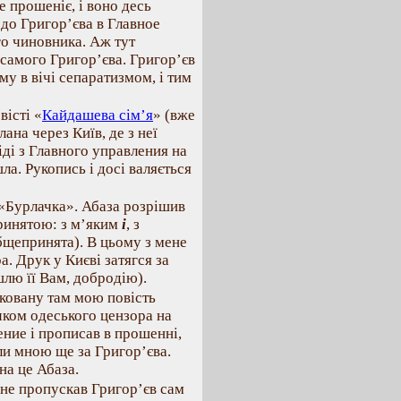
е прошеніє, і воно десь
 до Григор’єва в Главное
го чиновника. Аж тут
в самого Григор’єва. Григор’єв
у в вічі сепаратизмом, і тим
вісті «
Кайдашева сім’я
» (вже
ана через Київ, де з неї
іді з Главного управления на
а. Рукопись і досі валяється
 «Бурлачка». Абаза розрішив
принятою: з м’яким
і
, з
общепринята). В цьому з мене
. Друк у Києві затягся за
лю її Вам, добродію).
уковану там мою повість
чком одеського цензора на
ление і прописав в прошенні,
ули мною ще за Григор’єва.
на це Абаза.
 не пропускав Григор’єв сам