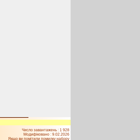
Число завантажень : 1 928
Модифіковано :
9.02.2026
Якщо ви помітили помилку набору