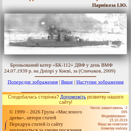
Парнікоза І.Ю.
Броньований катер «БК-112» ДВФ у день ВМФ
24.07.1939 р. на Дніпрі у Києві, за (Спичаков, 2009)
Попереднє зображення
|
Вище
|
Наступне зображення
Сподобалась сторінка?
Допоможіть
розвитку нашого
сайту!
Число завантажень : 2
© 1999 – 2026 Група «Мисленого
095
Модифіковано :
древа», автори статей
15.10.2019
Передрук статей із сайту
Якщо ви помітили
помилку набору
заохочується за умови посилання