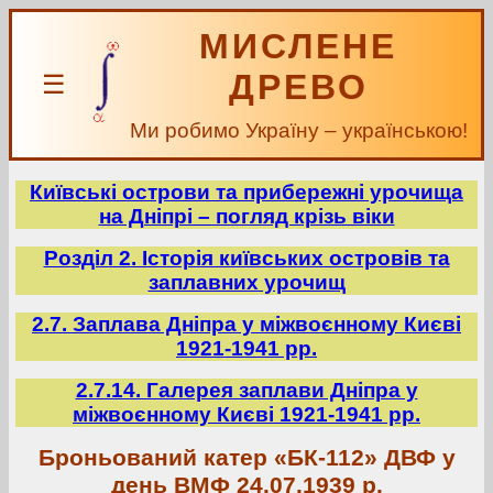
МИСЛЕНЕ
ДРЕВО
☰
Ми робимо Україну – українською!
Київські острови та прибережні урочища
на Дніпрі – погляд крізь віки
Розділ 2. Історія київських островів та
заплавних урочищ
2.7. Заплава Дніпра у міжвоєнному Києві
1921-1941 рр.
2.7.14. Галерея заплави Дніпра у
міжвоєнному Києві 1921-1941 рр.
Броньований катер «БК-112» ДВФ у
день ВМФ 24.07.1939 р.