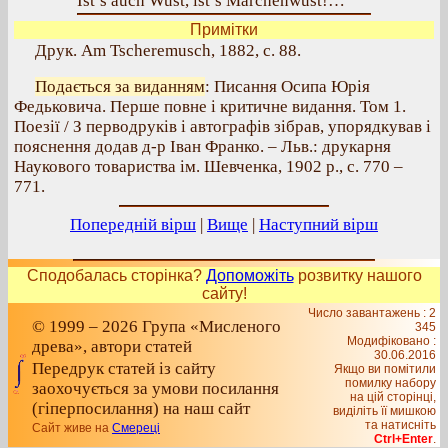
Ist’s auch Wust, ist’s Märchenwust!…
Примітки
Друк. Am Tscheremusch, 1882, с. 88.
Подається за виданням
: Писання Осипа Юрія
Федьковича. Перше повне і критичне видання. Том 1.
Поезії / З перводруків і автографів зібрав, упорядкував і
пояснення додав д-р Іван Франко. – Льв.: друкарня
Наукового товариства ім. Шевченка, 1902 р., с. 770 –
771.
Попередній вірш
|
Вище
|
Наступний вірш
Сподобалась сторінка?
Допоможіть
розвитку нашого
сайту!
Число завантажень : 2
© 1999 – 2026 Група «Мисленого
345
Модифіковано :
древа», автори статей
30.06.2016
Передрук статей із сайту
Якщо ви помітили
помилку набору
заохочується за умови посилання
на цiй сторiнцi,
(гіперпосилання) на наш сайт
видiлiть її мишкою
та натисніть
Сайт живе на
Смереці
Ctrl+Enter
.