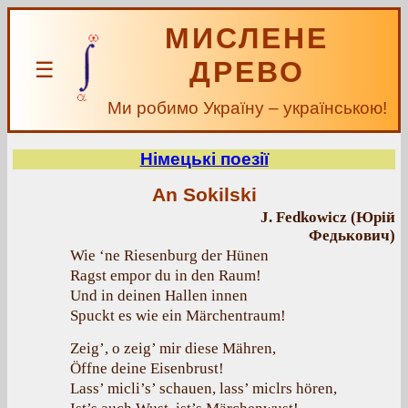
МИСЛЕНЕ
ДРЕВО
☰
Ми робимо Україну – українською!
Німецькі поезії
An Sokilski
J. Fedkowicz (Юрій
Федькович)
Wie ‘ne Riesenburg der Hünen
Ragst empor du in den Raum!
Und in deinen Hallen innen
Spuckt es wie ein Märchentraum!
Zeig’, о zeig’ mir diese Mähren,
Öffne deine Eisenbrust!
Lass’ micli’s’ schauen, lass’ miclrs hören,