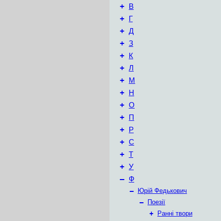
+
В
+
Г
+
Д
+
З
+
К
+
Л
+
М
+
Н
+
О
+
П
+
Р
+
С
+
Т
+
У
–
Ф
–
Юрій Федькович
–
Поезії
+
Ранні твори