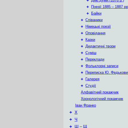
+
Дикі думи (1876 р.)
+
Поезії 1885 – 1887 рр
+
Байки
+
Співаники
+
Німецькі поезії
+
Оповідання
+
Казки
+
Дидактичні твори
+
Суміш
+
Переклади
+
Фольклорні записи
+
Переписка Ю. Федькови
+
Галерея
+
Студії
Алфавітний покажчик
Хронологічний покажчик
Іван Франко
+
Х
+
Ч
+
Ш – Щ