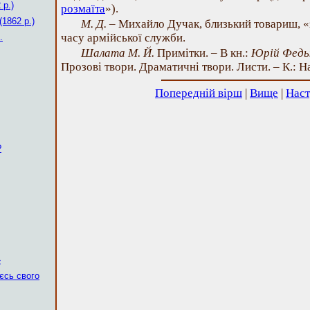
 р.)
розмаїта
»).
(1862 р.)
М. Д.
– Михайло Дучак, близький товариш, «
часу армійської служби.
.
Шалата М. Й.
Примітки. – В кн.:
Юрій Федь
Прозові твори. Драматичні твори. Листи. – К.: На
Попередній вірш
|
Вище
|
Наст
?
»
єсь свого