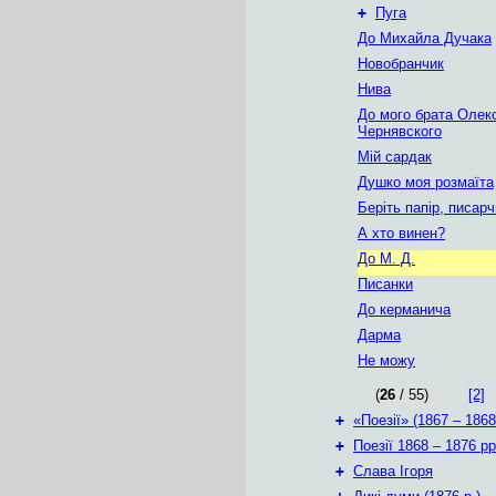
+
Пуга
До Михайла Дучака
Новобранчик
Нива
До мого брата Олек
Чернявского
Мій сардак
Душко моя розмаїта
Беріть папір, писарч
А хто винен?
До М. Д.
Писанки
До керманича
Дарма
Не можу
(
26
/ 55)
[2]
+
«Поезії» (1867 – 1868
+
Поезії 1868 – 1876 рр
+
Слава Ігоря