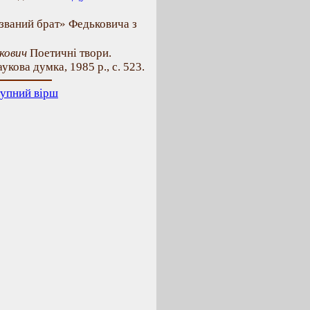
званий брат» Федьковича з
кович
Поетичні твори.
укова думка, 1985 р., с. 523.
упний вірш