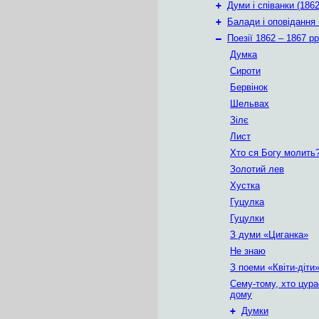
+
Думи і співанки (1862
+
Балади і оповідання 
–
Поезії 1862 – 1867 рр
Думка
Сироти
Бервінок
Шельвах
Зілє
Лист
Хто ся Богу молить
Золотий лев
Хустка
Гуцулка
Гуцулки
З думи «Циганка»
Не знаю
З поеми «Квіти-діти
Сему-тому, хто цура
дому
+
Думки