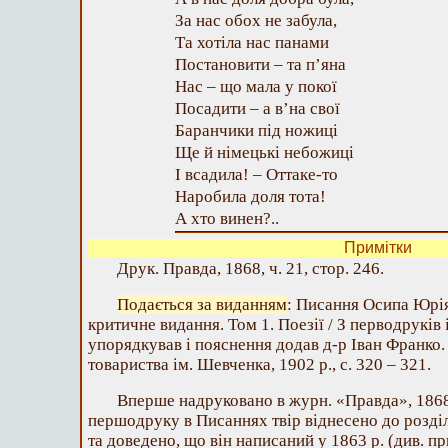
За нас обох не забула,
Та хотіла нас панами
Постановити – та п’яна
Нас – що мала у покої
Посадити – а в’на свої
Баранчики під ножиці
Ще й німецькі небожиці
І всадила! – Оттаке-то
Наробила доля тота!
А хто винен?..
Примітки
Друк. Правда, 1868, ч. 21, стор. 246.
Подається за виданням
: Писання Осипа Юрі
критичне видання. Том 1. Поезії / З перводруків 
упорядкував і пояснення додав д-р Іван Франко.
товариства ім. Шевченка, 1902 р., с. 320 – 321.
Вперше надруковано в журн. «Правда», 1868,
першодруку в Писаннях твір віднесено до розділ
та доведено, що він написаний у 1863 р. (див. пр