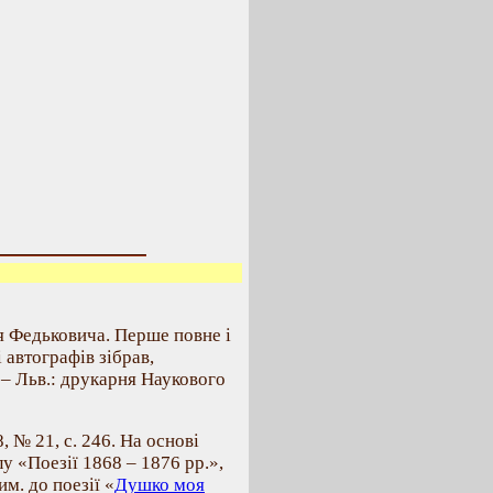
я Федьковича. Перше повне і
і автографів зібрав,
 – Льв.: друкарня Наукового
 № 21, с. 246. На основі
у «Поезії 1868 – 1876 рр.»,
им. до поезії «
Душко моя