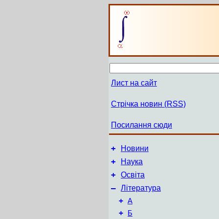
Лист на сайт
Стрічка новин (RSS)
Посилання сюди
+
Новини
+
Наука
+
Освіта
–
Література
+
А
+
Б