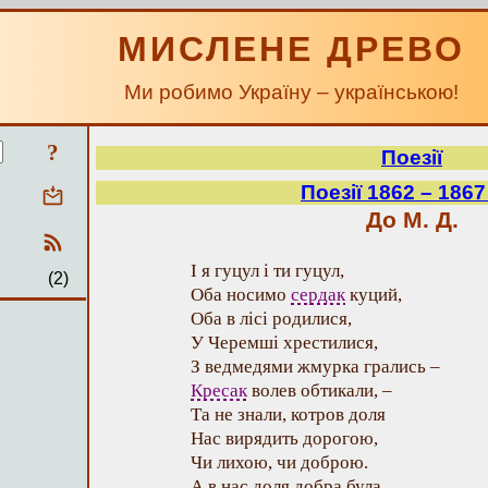
МИСЛЕНЕ ДРЕВО
Ми робимо Україну – українською!
?
Поезії
Поезії 1862 – 1867
До М. Д.
І я гуцул і ти гуцул,
(2)
Оба носимо
сердак
куций,
Оба в лісі родилися,
У Черемші хрестилися,
З ведмедями жмурка грались –
Кресак
волев обтикали, –
Та не знали, котров доля
Нас вирядить дорогою,
Чи лихою, чи доброю.
А в нас доля добра була,