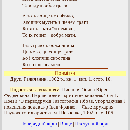
Та й ідуть обоє грати.
А хоть сонце не світило,
Хлопчик мусить з щенєм грати,
Бо хоть грати їм немило,
То їх гонит – добра мати.
І так грають божа днина –
Ци мело, ци сонце гріло,
Бо і хлопчик сиротина,
Бо і щенє осаміло.
Примітки
Друк. Галичанин, 1862 р., кн. 1, вип. 1, стор. 18.
Подається за виданням
: Писання Осипа Юрія
Федьковича. Перше повне і критичне видання. Том 1.
Поезії / З перводруків і автографів зібрав, упорядкував і
пояснення додав д-р Іван Франко. – Льв.: друкарня
Наукового товариства ім. Шевченка, 1902 р., с. 106.
Попередній вірш
|
Вище
|
Наступний вірш