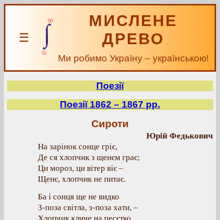
МИСЛЕНЕ
ДРЕВО
☰
Ми робимо Україну – українською!
Поезії
Поезії 1862 – 1867 рр.
Сироти
Юрій Федькович
На зарінок сонце гріє,
Де ся хлопчик з щенєм грає;
Ци мороз, ци вітер віє –
Щенє, хлопчик не питає.
Ба і сонця ще не видко
З-поза світла, з-поза хати, –
Хлопчик кличе на песєтко