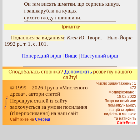
Он там висять шматки, що серпень кинув,
і зашкарубли на кущах
сухого глоду і шипшини.
Примітки
Подається за виданням
:
Клен Ю.
Твори. – Нью-Йорк:
1992 р., т. 1, с. 101.
Попередній вірш
|
Вище
|
Наступний вірш
Сподобалась сторінка?
Допоможіть
розвитку нашого
сайту!
Число завантажень : 1
© 1999 – 2026 Група «Мисленого
473
Модифіковано :
древа», автори статей
18.02.2022
Передрук статей із сайту
Якщо ви помітили
помилку набору
заохочується за умови посилання
на цiй сторiнцi,
(гіперпосилання) на наш сайт
видiлiть її мишкою
та натисніть
Сайт живе на
Смереці
Ctrl+Enter
.