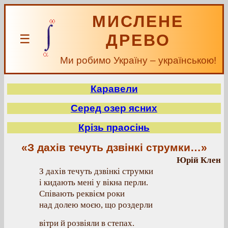
МИСЛЕНЕ
ДРЕВО
☰
Ми робимо Україну – українською!
Каравели
Серед озер ясних
Крізь праосінь
«З дахів течуть дзвінкі струмки…»
Юрій Клен
З дахів течуть дзвінкі струмки
і кидають мені у вікна перли.
Співають реквієм роки
над долею моєю, що роздерли
вітри й розвіяли в степах.