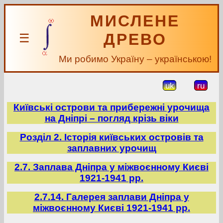
МИСЛЕНЕ
ДРЕВО
☰
Ми робимо Україну – українською!
uk
ru
Київські острови та прибережні урочища
на Дніпрі – погляд крізь віки
Розділ 2. Історія київських островів та
заплавних урочищ
2.7. Заплава Дніпра у міжвоєнному Києві
1921-1941 рр.
2.7.14. Галерея заплави Дніпра у
міжвоєнному Києві 1921-1941 рр.