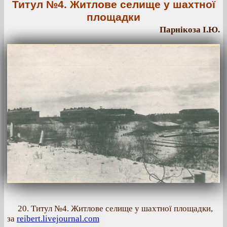
Титул №4. Житлове селище у шахтної
площадки
Парнікоза І.Ю.
20. Титул №4. Житлове селище у шахтної площадки,
за
reibert.livejournal.com