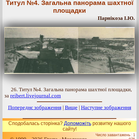
Титул №4. Загальна панорама шахтної
площадки
Парнікоза І.Ю.
26. Титул №4. Загальна панорама шахтної площадки,
за
reibert.livejournal.com
Попереднє зображення
|
Вище
|
Наступне зображення
Сподобалась сторінка?
Допоможіть
розвитку нашого
сайту!
Число завантажень : 1