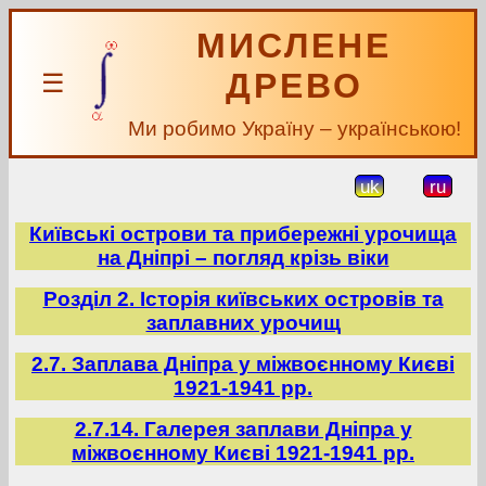
МИСЛЕНЕ
ДРЕВО
☰
Ми робимо Україну – українською!
uk
ru
Київські острови та прибережні урочища
на Дніпрі – погляд крізь віки
Розділ 2. Історія київських островів та
заплавних урочищ
2.7. Заплава Дніпра у міжвоєнному Києві
1921-1941 рр.
2.7.14. Галерея заплави Дніпра у
міжвоєнному Києві 1921-1941 рр.