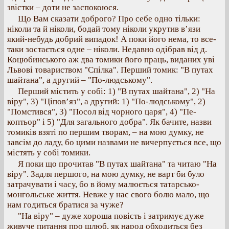
звістки – доти не заспокоюся.
Що Вам сказати доброго? Про себе одно тільки:
ніколи та й ніколи, бодай тому ніколи укрутив в’язи
який-небудь добрий випадок! А поки його нема, то все-
таки зостається одне – ніколи. Недавно одібрав від д.
Коцюбинського аж два томики його праць, виданих уві
Львові товариством "Спілка". Перший томик: "В путах
шайтана", а другий – "По-людському".
Перший містить у собі: 1) "В путах шайтана", 2) "На
віру", 3) "Ціпов’яз", а другий: 1) "По-людському", 2)
"Помстився", 3) "Посол від чорного царя", 4) "Пе-
коптьор" і 5) "Для загального добра". Як бачите, назви
томиків взяті по першим творам, – на мою думку, не
завсім до ладу, бо цими назвами не вичерпується все, що
містять у собі томики.
Я поки що прочитав "В путах шайтана" та читаю "На
віру". Задля першого, на мою думку, не варт би було
затрачувати і часу, бо в йому малюється татарсько-
монгольське життя. Невже у нас свого болю мало, що
нам годиться братися за чуже?
"На віру" – дуже хороша повість і затримує дуже
живуче питання про шлюб, як народ обходиться без