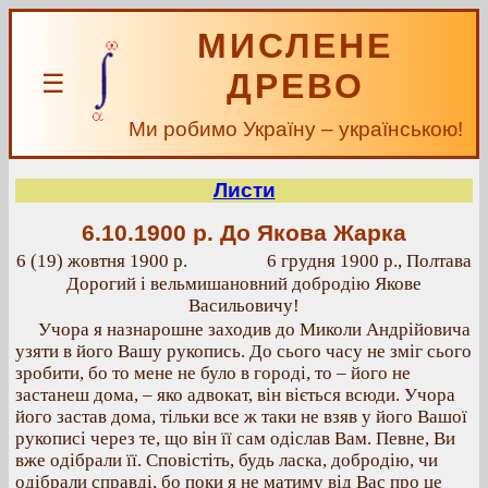
МИСЛЕНЕ
ДРЕВО
☰
Ми робимо Україну – українською!
Листи
6.10.1900 р.
До Якова Жарка
6 (19) жовтня 1900 р.
6 грудня 1900 р., Полтава
Дорогий і вельмишановний добродію Якове
Васильовичу!
Учора я назнарошне заходив до Миколи Андрійовича
узяти в його Вашу рукопись. До сього часу не зміг сього
зробити, бо то мене не було в городі, то – його не
застанеш дома, – яко адвокат, він віється всюди. Учора
його застав дома, тільки все ж таки не взяв у його Вашої
рукописі через те, що він її сам одіслав Вам. Певне, Ви
вже одібрали її. Сповістіть, будь ласка, добродію, чи
одібрали справді, бо поки я не матиму від Вас про це