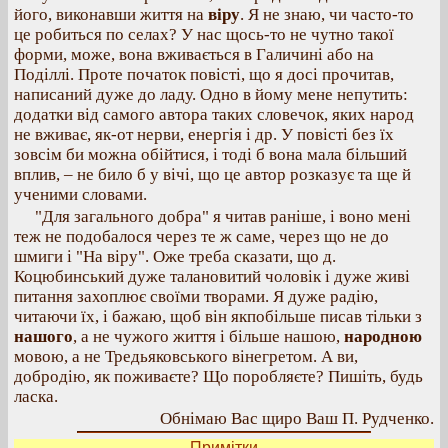
його, виконавши життя на
віру
. Я не знаю, чи часто-то
це робиться по селах? У нас щось-то не чутно такої
форми, може, вона вживається в Галичині або на
Поділлі. Проте початок повісті, що я досі прочитав,
написаний дуже до ладу. Одно в йому мене непутить:
додатки від самого автора таких словечок, яких народ
не вживає, як-от нерви, енергія і др. У повісті без їх
зовсім би можна обійтися, і тоді б вона мала більший
вплив, – не било б у вічі, що це автор розказує та ще й
ученими словами.
"Для загального добра" я читав раніше, і воно мені
теж не подобалося через те ж саме, через що не до
шмиги і "На віру". Оже треба сказати, що д.
Коцюбинський дуже талановитий чоловік і дуже живі
питання захоплює своїми творами. Я дуже радію,
читаючи їх, і бажаю, щоб він якпобільше писав тільки з
нашого
, а не чужого життя і більше нашою,
народною
мовою, а не Тредьяковського вінегретом. А ви,
добродію, як поживаєте? Що поробляєте? Пишіть, будь
ласка.
Обнімаю Вас щиро Ваш П. Рудченко.
Примітки