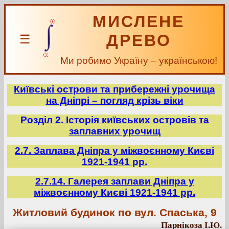
МИСЛЕНЕ
ДРЕВО
☰
Ми робимо Україну – українською!
Київські острови та прибережні урочища
на Дніпрі – погляд крізь віки
Розділ 2. Історія київських островів та
заплавних урочищ
2.7. Заплава Дніпра у міжвоєнному Києві
1921-1941 рр.
2.7.14. Галерея заплави Дніпра у
міжвоєнному Києві 1921-1941 рр.
Житловий будинок по вул. Спаська, 9
Парнікоза І.Ю.