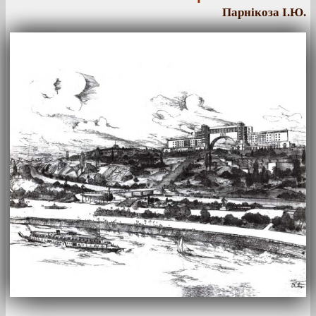
Парнікоза І.Ю.