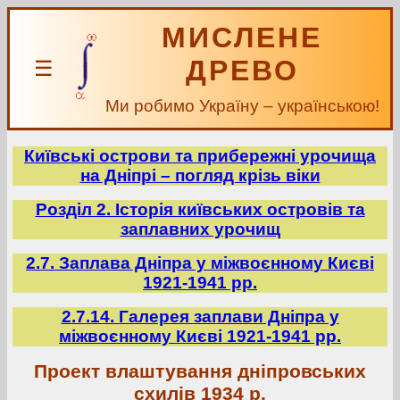
МИСЛЕНЕ
ДРЕВО
☰
Ми робимо Україну – українською!
Київські острови та прибережні урочища
на Дніпрі – погляд крізь віки
Розділ 2. Історія київських островів та
заплавних урочищ
2.7. Заплава Дніпра у міжвоєнному Києві
1921-1941 рр.
2.7.14. Галерея заплави Дніпра у
міжвоєнному Києві 1921-1941 рр.
Проект влаштування дніпровських
схилів 1934 р.