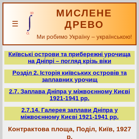
МИСЛЕНЕ
ДРЕВО
☰
Ми робимо Україну – українською!
Київські острови та прибережні урочища
на Дніпрі – погляд крізь віки
Розділ 2. Історія київських островів та
заплавних урочищ
2.7. Заплава Дніпра у міжвоєнному Києві
1921-1941 рр.
2.7.14. Галерея заплави Дніпра у
міжвоєнному Києві 1921-1941 рр.
Контрактова площа, Поділ, Київ, 1927
р.