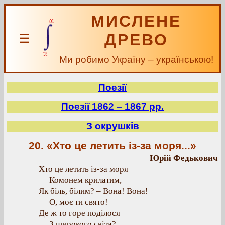
МИСЛЕНЕ
ДРЕВО
☰
Ми робимо Україну – українською!
Поезії
Поезії 1862 – 1867 рр.
З окрушків
20. «Хто це летить із-за моря...»
Юрій Федькович
Хто це летить із-за моря
Комонем крилатим,
Як біль, білим? – Вона! Вона!
О, моє ти свято!
Де ж то горе поділося
З широкого світа?