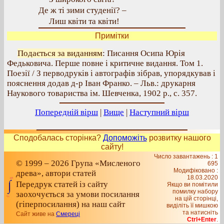
Де ж ті зими студенії? –
Лиш квіти та квіти!
Примітки
Подається за виданням
: Писання Осипа Юрія
Федьковича. Перше повне і критичне видання. Том 1.
Поезії / З перводруків і автографів зібрав, упорядкував і
пояснення додав д-р Іван Франко. – Льв.: друкарня
Наукового товариства ім. Шевченка, 1902 р., с. 357.
Попередній вірш
|
Вище
|
Наступний вірш
Сподобалась сторінка?
Допоможіть
розвитку нашого
сайту!
Число завантажень : 1
© 1999 – 2026 Група «Мисленого
695
Модифіковано :
древа», автори статей
18.03.2020
Передрук статей із сайту
Якщо ви помітили
помилку набору
заохочується за умови посилання
на цiй сторiнцi,
(гіперпосилання) на наш сайт
видiлiть її мишкою
та натисніть
Сайт живе на
Смереці
Ctrl+Enter
.