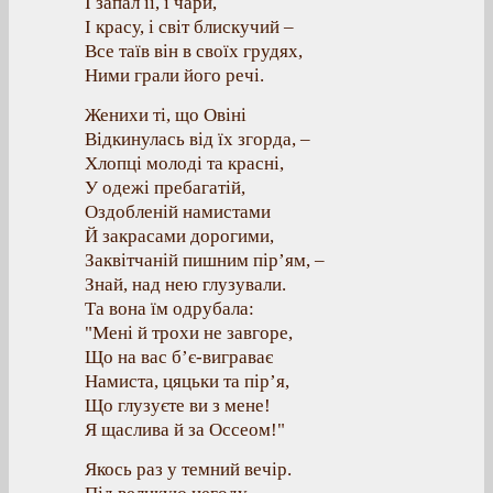
І запал її, і чари,
І красу, і світ блискучий –
Все таїв він в своїх грудях,
Ними грали його речі.
Женихи ті, що Овіні
Відкинулась від їх згорда, –
Хлопці молоді та красні,
У одежі пребагатій,
Оздобленій намистами
Й закрасами дорогими,
Заквітчаній пишним пір’ям, –
Знай, над нею глузували.
Та вона їм одрубала:
"Мені й трохи не завгоре,
Що на вас б’є-виграває
Намиста, цяцьки та пір’я,
Що глузуєте ви з мене!
Я щаслива й за Оссеом!"
Якось раз у темний вечір.