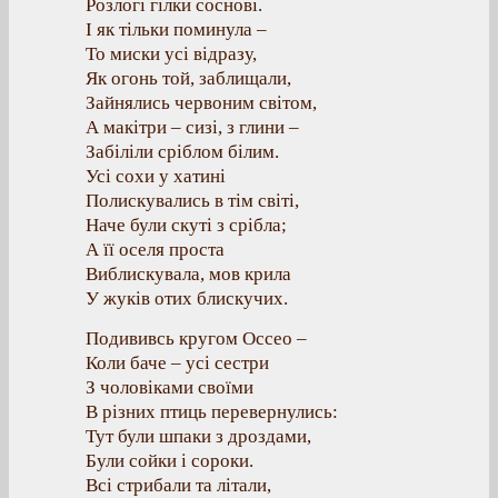
Розлогі гілки соснові.
І як тільки поминула –
То миски усі відразу,
Як огонь той, заблищали,
Зайнялись червоним світом,
А макітри – сизі, з глини –
Забіліли сріблом білим.
Усі сохи у хатині
Полискувались в тім світі,
Наче були скуті з срібла;
А її оселя проста
Виблискувала, мов крила
У жуків отих блискучих.
Подививсь кругом Оссео –
Коли баче – усі сестри
З чоловіками своїми
В різних птиць перевернулись:
Тут були шпаки з дроздами,
Були сойки і сороки.
Всі стрибали та літали,