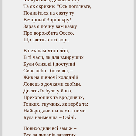
Та як скрикне: "Ось погляньте,
Подивіться на святу ту
Вечірньої Зорі іскру!
Зараз я почну вам казку
Про ворожбита Оссео,
Що злетів з тієї зорі.
В незапам’ятнії літа,
В ті часи, як для вмирущих
Були близькі і доступні
Синє небо і боги всі, –
Жив на півночі холодній
Ловець з дочками своїми.
Десять їх було у його,
Прехороших та вродливих,
Гонких, гнучких, як верба та;
Найвродливіша ж між ними
Була найменша – Овіні.
Повиходили всі заміж –
Все за лицарів завзятих,