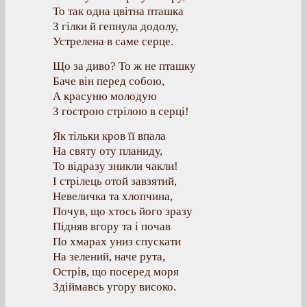
То так одна цвітна пташка
З гілки й гепнула додолу,
Устрелена в саме серце.
Що за диво? То ж не пташку
Баче він перед собою,
А красуню молодую
З гострою стрілою в серці!
Як тільки кров її впала
На святу оту планиду,
То відразу зникли чакли!
І стрілець отой завзятий,
Невеличка та хлопчина,
Почув, що хтось його зразу
Підняв вгору та і почав
По хмарах униз спускати
На зелений, наче рута,
Острів, що посеред моря
Здіймавсь угору високо.