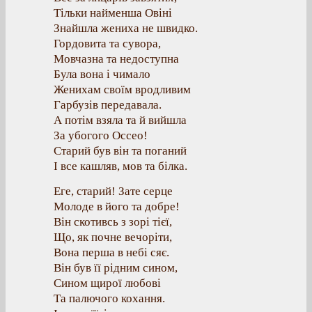
Тільки найменша Овіні
Знайшла жениха не швидко.
Гордовита та сувора,
Мовчазна та недоступна
Була вона і чимало
Женихам своїм вродливим
Гарбузів передавала.
А потім взяла та й вийшла
За убогого Оссео!
Старий був він та поганий
І все кашляв, мов та білка.
Еге, старий! Зате серце
Молоде в його та добре!
Він скотивсь з зорі тієї,
Що, як почне вечоріти,
Вона перша в небі сяє.
Він був її рідним сином,
Сином щирої любові
Та палючого кохання.