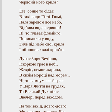
Червонії його крила?
Еге, сонце то сідає
В тихі води Гітчі-Гюмі,
Пала заревом все небо,
Відбива вода червоно!
Ні, то плаває фламінго,
Поринаючи у воду,
Зняв під небо свої крила
І об’юшив хвилі кров’ю.
Лупає Зоря Вечірня,
Іскоркою грає в небі,
Жевріє, немов жарина,
В сизім мороці над морем…
Ні, то вампум сяє й грає
У Царя Життя на грудях,
То Великий Дух літає
Ввечері перед заходом.
На той захід, довго-довго
Милуючись, дививсь Ягу