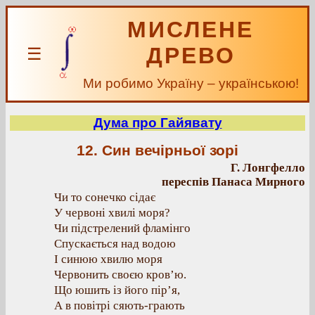
МИСЛЕНЕ
ДРЕВО
☰
Ми робимо Україну – українською!
Дума про Гайявату
12. Син вечірньої зорі
Г. Лонгфелло
переспів Панаса Мирного
Чи то сонечко сідає
У червоні хвилі моря?
Чи підстрелений фламінго
Спускається над водою
І синюю хвилю моря
Червонить своєю кров’ю.
Що юшить із його пір’я,
А в повітрі сяють-грають