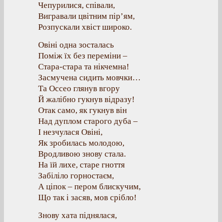
Чепурилися, співали,
Вигравали цвітним пір’ям,
Розпускали хвіст широко.
Овіні одна зосталась
Поміж їх без переміни –
Стара-стара та нікчемна!
Засмучена сидить мовчки…
Та Оссео глянув вгору
Й жалібно гукнув відразу!
Отак само, як гукнув він
Над дуплом старого дуба –
І незчулася Овіні,
Як зробилась молодою,
Вродливою знову стала.
На їй лихе, старе гноття
Забіліло горностаєм,
А ціпок – пером блискучим,
Що так і засяв, мов срібло!
Знову хата піднялася,