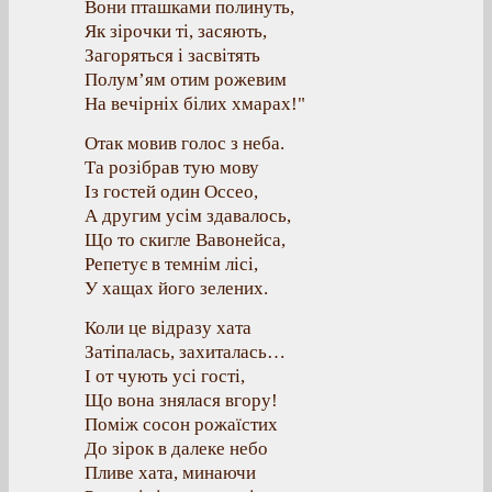
Вони пташками полинуть,
Як зірочки ті, засяють,
Загоряться і засвітять
Полум’ям отим рожевим
На вечірніх білих хмарах!"
Отак мовив голос з неба.
Та розібрав тую мову
Із гостей один Оссео,
А другим усім здавалось,
Що то скигле Вавонейса,
Репетує в темнім лісі,
У хащах його зелених.
Коли це відразу хата
Затіпалась, захиталась…
І от чують усі гості,
Що вона знялася вгору!
Поміж сосон рожаїстих
До зірок в далеке небо
Пливе хата, минаючи