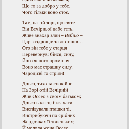
Що то за добро у тебе,
Чого тільки воно стоє.
Там, на тій зорі, що світе
Від Вечірньої цабе геть,
Живе знахар злий –
Вебіно
–
Цар заздрощів та лютощів…
Ото він тебе у старця
Перевернув; бійся, сину,
Його ясного проміння –
Воно має страшну силу,
Чародієві то стріли!"
Довго, тихо та спокійно
На Зорі отій Вечірній
Жив Оссео з своїм батьком;
Довго в клітці біля хати
Виспівували пташки ті,
Вистрибуючи по срібних
Жердочках її тоненьких;
Й молода жона Оссео