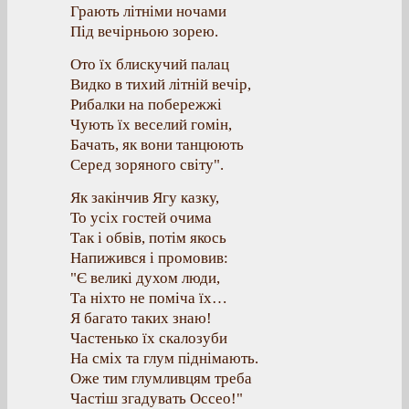
Грають літніми ночами
Під вечірньою зорею.
Ото їх блискучий палац
Видко в тихий літній вечір,
Рибалки на побережжі
Чують їх веселий гомін,
Бачать, як вони танцюють
Серед зоряного світу".
Як закінчив Ягу казку,
То усіх гостей очима
Так і обвів, потім якось
Напижився і промовив:
"Є великі духом люди,
Та ніхто не поміча їх…
Я багато таких знаю!
Частенько їх скалозуби
На сміх та глум піднімають.
Оже тим глумливцям треба
Частіш згадувать Оссео!"