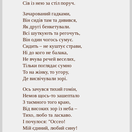
Сів із нею за стіл поруч.
Зачарований гадками,
Він сидів там та дивився,
Як другі бенкетували.
Всі шуткують та регочуть,
Він один чогось сумує.
Сидить – не куштує страви,
Ні до кого не балака,
Не вчува речей веселих,
Тільки поглядає сумно
То на жінку, то угору,
Де висвічували зорі.
Ось зачувся тихий гомін,
Немов щось-то зашептало
З таємного того краю,
Від високих зор із неба –
Тихо, любо та ласкаво.
І почулося: "Оссео!
Мій єдиний, любий сину!