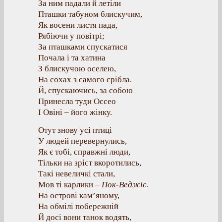
За ним падали й летіли
Пташки табуном блискучим,
Як восени листя пада,
Рябіючи у повітрі;
За пташками спускатися
Почала і та хатина
З блискучою оселею,
На сохах з самого срібла.
Й, спускаючись, за собою
Принесла туди Оссео
І Овіні – його жінку.
Отут знову усі птиці
У людей перевернулись,
Як є тобі, справжні люди,
Тільки на зріст вкоротились,
Такі невеличкі стали,
Мов ті карлики –
Пок-Веджіс
.
На острові кам’яному,
На обмілі побережній
Й досі вони танок водять,