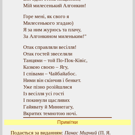
Мій милесенький Алгонкин!
Горе мені, як свого я
Милесенького згадаю)
Я за ним журюсь та плачу,
За Алгонкином миленьким!"
Отак справляли весілля!
Отак гостей звеселяли
Танцями – той По-Пок-Ківіс,
Казкою своєю – Ягу,
І співами – Чайбайабос.
Ними він скінчив і бенкет.
Уже пізно розійшлися
Із весілля усі гості
І покинули щасливих
Гайявату й Миннегагу,
Вкритих темнотою ночі.
Примітки
Подається за виданням
:
Панас Мирний
(П. Я.