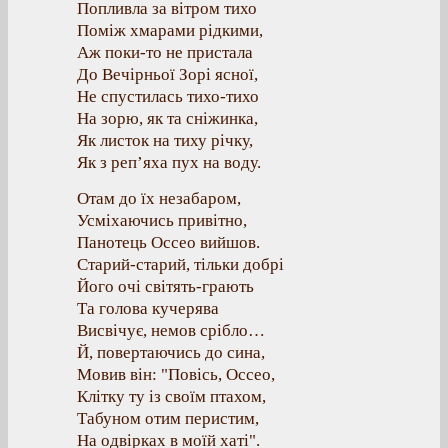
Попливла за вітром тихо
Поміж хмарами рідкими,
Аж поки-то не пристала
До Вечірньої Зорі ясної,
Не спустилась тихо-тихо
На зорю, як та сніжинка,
Як листок на тиху річку,
Як з реп’яха пух на воду.
Отам до їх незабаром,
Усміхаючись привітно,
Панотець Оссео вийшов.
Старий-старий, тільки добрі
Його очі світять-грають
Та голова кучерява
Висвічує, немов срібло…
Й, повертаючись до сина,
Мовив він: "Повісь, Оссео,
Клітку ту із своїм птахом,
Табуном отим перистим,
На одвірках в моїй хаті".