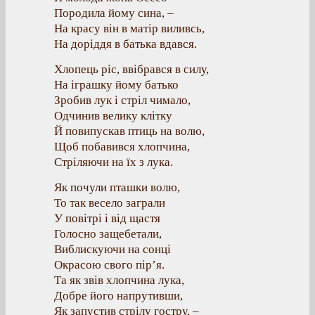
Породила йому сина, –
На красу він в матір виливсь,
На доріддя в батька вдався.
Хлопець ріс, ввібрався в силу,
На іграшку йому батько
Зробив лук і стріл чимало,
Одчинив велику клітку
Й повипускав птиць на волю,
Щоб побавився хлопчина,
Стріляючи на їх з лука.
Як почули пташки волю,
То так весело заграли
У повітрі і від щастя
Голосно защебетали,
Виблискуючи на сонці
Окрасою свого пір’я.
Та як звів хлопчина лука,
Добре його напрутивши,
Як запустив стрілу гостру, –