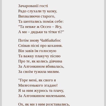
Зачарованії гості
Радо слухали ту казку,
Вихваляючи старого,
Та шептались поміж себе:
"Та невже ж Оссео – Ягу,
А ми – дядьки та тітки ті?"
Потім знову Чайбайабос
Співав пісні про кохання.
Він завів їм голосную
Та важку плакучу пісню
Про те, як колись дівчина
За Алгонкином вбивалась,
За своїм тужила милим.
"Горе мені, як свого я
Милесенького згадаю!
Я за ним журюсь та плачу,
За Алгонкином миленьким.
Ох, як ми з ним розставались,