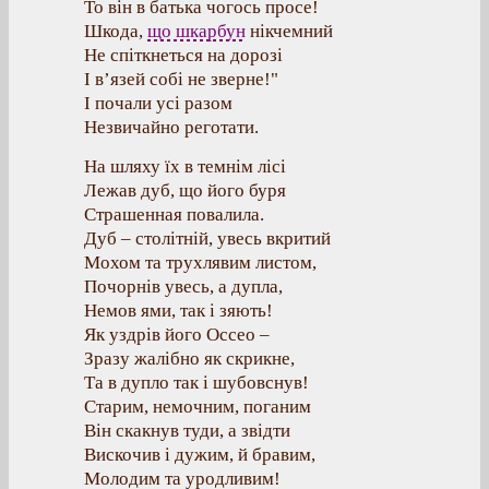
То він в батька чогось просе!
Шкода,
що шкарбун
нікчемний
Не спіткнеться на дорозі
І в’язей собі не зверне!"
І почали усі разом
Незвичайно реготати.
На шляху їх в темнім лісі
Лежав дуб, що його буря
Страшенная повалила.
Дуб – столітній, увесь вкритий
Мохом та трухлявим листом,
Почорнів увесь, а дупла,
Немов ями, так і зяють!
Як уздрів його Оссео –
Зразу жалібно як скрикне,
Та в дупло так і шубовснув!
Старим, немочним, поганим
Він скакнув туди, а звідти
Вискочив і дужим, й бравим,
Молодим та уродливим!