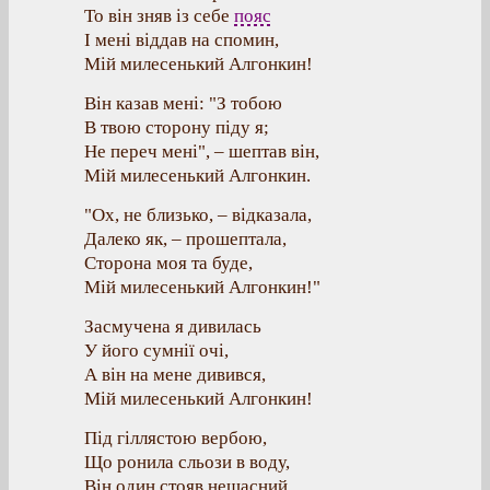
То він зняв із себе
пояс
І мені віддав на спомин,
Мій милесенький Алгонкин!
Він казав мені: "З тобою
В твою сторону піду я;
Не переч мені", – шептав він,
Мій милесенький Алгонкин.
"Ох, не близько, – відказала,
Далеко як, – прошептала,
Сторона моя та буде,
Мій милесенький Алгонкин!"
Засмучена я дивилась
У його сумнії очі,
А він на мене дивився,
Мій милесенький Алгонкин!
Під гіллястою вербою,
Що ронила сльози в воду,
Він один стояв нещасний,