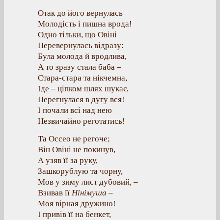
Отак до його вернулась
Молодість і пишна врода!
Одно тільки, що Овіні
Перевернулась відразу:
Була молода й вродлива,
А то зразу стала баба –
Стара-стара та нікчемна,
Іде – ціпком шлях шукає,
Перегнулася в дугу вся!
І почали всі над нею
Незвичайно реготатись!
Та Оссео не регоче;
Він Овіні не покинув,
А узяв її за руку,
Зашкорублую та чорну,
Мов у зиму лист дубовий, –
Взивав її
Нінімуша
–
Моя вірная дружино!
І привів її на бенкет,