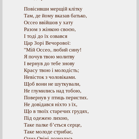
Повісивши мерщій клітку
Там, де йому вказав батько,
Оссео ввійшов у хату
Разом з жінкою своєю,
І тоді до їх озвався
Цар Зорі Вечорової:
"Мій Оссео, любий сину!
Я почув твою молитву
І вернув до тебе знову
Красу твою і молодість;
Невісток з чоловіками.
Щоб вони не шуткували,
Не глумились над тобою,
Повернув у птиць перистих.
Не довідався ніхто з їх,
Що в твоїх старечих грудях,
Під одежею лихою,
Таке палке б’ється серце,
Таке молоде стрибає,
Одна Овіні дозналась,