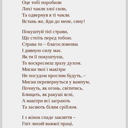
Оце тобі поробили
Лихі чакли злої сили,
Та одвернув я ті чакли.
Встань же, йди до мене, сину!
Покуштуй тієї страви,
Що стоїть перед тобою.
Страва то – благословенна
І дивную силу має.
Як ти її покуштуєш,
То воскреснеш зразу духом.
Миски твої і макітри
Не посудом простим будуть, –
Миски перевернуться у вампум,
Почнуть, як огонь, світитись,
Блищать, як ракуші ясні,
А макітри всі заграють
Та засяють білим сріблом.
І з жінок спаде закляття –
Гніт лихий важкої праці,