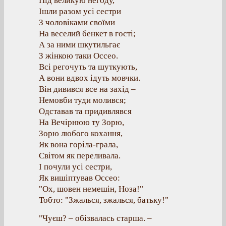
Під великую негоду,
Ішли разом усі сестри
З чоловіками своїми
На веселий бенкет в гості;
А за ними шкутильгає
З жінкою таки Оссео.
Всі регочуть та шуткують,
А вони вдвох ідуть мовчки.
Він дивився все на захід –
Немовби туди молився;
Одставав та придивлявся
На Вечірнюю ту Зорю,
Зорю любого кохання,
Як вона горіла-грала,
Світом як переливала.
І почули усі сестри,
Як вишіптував Оссео:
"Ох, шовен немешін, Ноза!"
Тобто: "Зжалься, зжалься, батьку!"
"Чуєш? – обізвалась старша. –