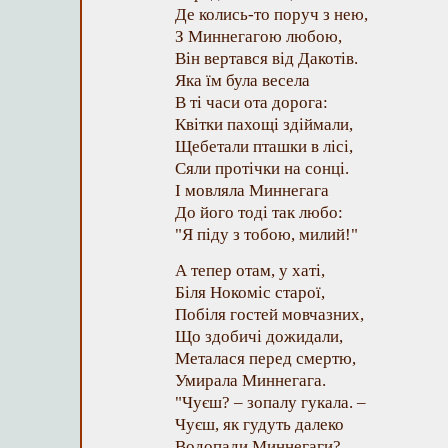
Де колись-то поруч з нею,
З Миннегагою любою,
Він вертався від Дакотів.
Яка їм була весела
В ті часи ота дорога:
Квітки пахощі здіймали,
Щебетали пташки в лісі,
Сяли протічки на сонці.
І мовляла Миннегага
До його тоді так любо:
"Я піду з тобою, милий!"
А тепер отам, у хаті,
Біля Нокоміс старої,
Побіля гостей мовчазних,
Що здобичі дожидали,
Металася перед смертю,
Умирала Миннегага.
"Чуєш? – зопалу гукала. –
Чуєш, як гудуть далеко
Водопади Миннегаги?