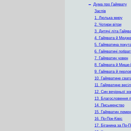
–
Дума про Гайявату
Заспів
1. Люлька миру
2. Чотири вітри
3. Дитячі літа Гайяв
4. Гайявата й Медже
5. Гайяватина покут
6. Гайяватині побра
7. Гайяватин човен
8. Гайявата й Мише
9. Гайявата й перло
10. Гайяватине сват
11. Гайяватине весі
12. Син вечірньої зо
13. Благословення 
14. Письменство
15. Гайяватин лемен
16. По-Пок-Ківіс
17. Біганина за По-П