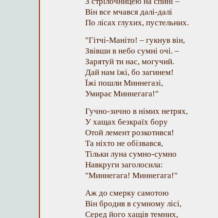
З стрілочницею на спині –
Він все мчався далі-далі
По лісах глухих, пустельних.
"Гітчі-Маніто! – гукнув він,
Звівши в небо сумні очі. –
Зарятуй ти нас, могучий.
Дай нам їжі, бо загинем!
Їжі пошли Миннегазі,
Умирає Миннегага!"
Гучно-зично в німих нетрях,
У хащах безкраїх бору
Отой лемент розкотився!
Та ніхто не обізвався,
Тільки луна сумно-сумно
Навкруги заголосила:
"Миннегага! Миннегага!"
Аж до смерку самотою
Він бродив в сумному лісі,
Серед його хащів темних,