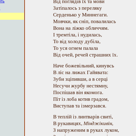
Від поглядів їх та мови
рть
Затіпалось з переляку
і
Серденько у Миннегаги.
Мовчки, як сніп, повалилась
Вона на ліжко обличчям.
І тремтіла, і нудилась,
То від холоду дубіла,
То уся огнем палала
Від очей, речей страшних їх.
Наче божевільний, кинувсь
В ліс на лижах Гайявата:
Зуби зціпивши, а в серці
Несучи журбу нестямну,
Поспішав він якомога.
Піт із лоба котив градом,
Виступав та ізмерзався.
В теплій із линтварів свиті,
В рукавицях,
Мінджікивін
,
З напруженим в руках луком,