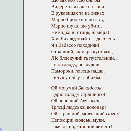
Що замело усю снігом,
Видереться в ліс на лови
В рукавицях та на лижах,
Марно броде він по лісу,
Марно шука, що убити,
Не видко ні птиць, ні звіра!
Хоч би слід знайти – де олень
Чи Вабассо походили!
Страшний, як мара кустрата,
Ліс блискучий та пустельний…
І від голоду, позбувши
Памороки, ловець падав,
Гинув у снігу глибокім.
Ой могучий
Бюкадевин
,
Царю голоду страшного!
Ой непевний
Акозивин
,
Трясці людської володар!
Ой страшний, мовчазний
Погок
!
Непомірні людські муки,
Плач дітей, жіночий лемент!
ве