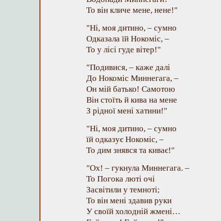
То він кличе мене, нене!"
"Ні, моя дитино, – сумно
Одказала їй Нокоміс, –
То у лісі гуде вітер!"
"Подивися, – каже далі
До Нокоміс Миннегага, –
Он мій батько! Самотою
Він стоїть й кива на мене
З рідної мені хатини!"
"Ні, моя дитино, – сумно
їй одказує Нокоміс, –
То дим знявся та киває!"
"Ох! – гукнула Миннегага. –
То Погока люті очі
Засвітили у темноті;
То він мені здавив руки
У своїй холодній жмені…