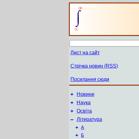
Лист на сайт
Стрічка новин (RSS)
Посилання сюди
+
Новини
+
Наука
+
Освіта
–
Література
+
А
+
Б