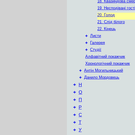
18. Квазиндова сме
19. Несподівані гост
20. Голод
21. Слід білого
22. Кінець
+
Листи
+
Галерея
+
Студії
Алфавітний покажчик
Хронологічний покажчик
+
Антін Могильницький
+
Данило Мордовець
+
Н
+
О
+
П
+
Р
+
С
+
Т
+
У