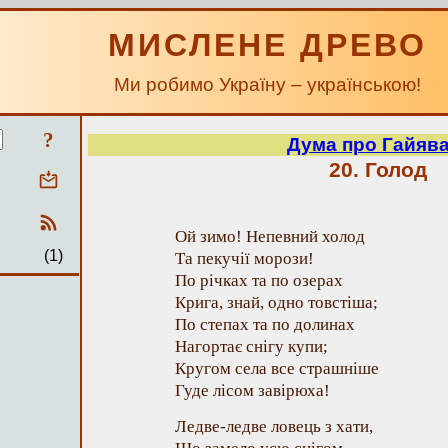
МИСЛЕНЕ ДРЕВО
Ми робимо Україну – українською!
?
Дума про Гайява
20. Голод
Ой зимо! Непевний холод
(1)
Та пекучії морози!
По річках та по озерах
Крига, знай, одно товстіша;
По степах та по долинах
Нагортає снігу купи;
Кругом села все страшніше
Гуде лісом завірюха!
Ледве-ледве ловець з хати,