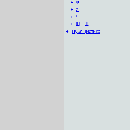
+
Ф
+
Х
+
Ч
+
Ш – Щ
+
Публіцистика