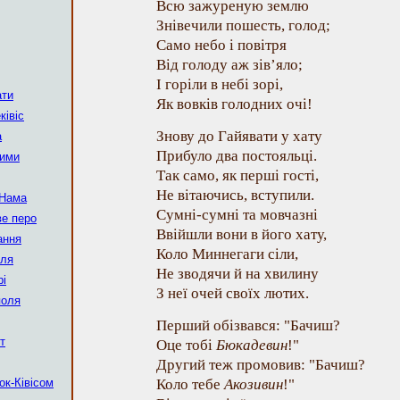
Всю зажуреную землю
Знівечили пошесть, голод;
Само небо і повітря
Від голоду аж зів’яло;
І горіли в небі зорі,
ати
Як вовків голодних очі!
ківіс
Знову до Гайявати у хату
а
Прибуло два постояльці.
тими
Так само, як перші гості,
Не вітаючись, вступили.
-Нама
Сумні-сумні та мовчазні
ве перо
Ввійшли вони в його хату,
ання
Коло Миннегаги сіли,
лля
Не зводячи й на хвилину
рі
З неї очей своїх лютих.
поля
Перший обізвався: "Бачиш?
т
Оце тобі
Бюкадевин
!"
Другий теж промовив: "Бачиш?
ок-Ківісом
Коло тебе
Акозивин
!"