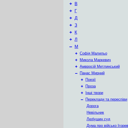
+
В
+
Г
+
Д
+
З
+
К
+
Л
–
М
+
Софія Малильо
+
Микола Маркевич
+
Амвросій Метлинський
–
Панас Мирний
+
Поезії
+
Проза
+
Інші твори
–
Переклади та переспіви
Дорога
Невільник
Любушин суд
Дума про військо Ігоре