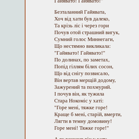
Гайявато! Гайявато!"
Безталанний Гайявата,
Хоч від хати був далеко,
Та крізь ліс і через гори
Почув отой страшний вигук,
Сумний голос Миннегаги,
Що нестямно викликала:
"Гайявато! Гайявато!"
По долинах, по заметах,
Попід гіллям білих сосон,
Що від снігу позвисало,
Він вертав мерщій додому,
Зажурений та похмурий.
І почув він, як тужила
Стара Нокоміс у хаті:
"Горе мені, тяжке горе!
Краще б мені, старій, вмерти,
Лягти в темну домовину!
Горе мені! Тяжке горе!"